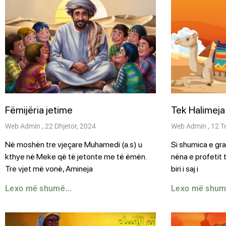
Fëmijëria jetime
Tek Halimeja
Web Admin
22 Dhjetor, 2024
Web Admin
12 T
Në moshën tre vjeçare Muhamedi (a.s) u
Si shumica e gr
kthye në Meke që të jetonte me të ëmën.
nëna e profetit 
Tre vjet më vonë, Amineja
biri i saj i
Lexo më shumë...
Lexo më shumë