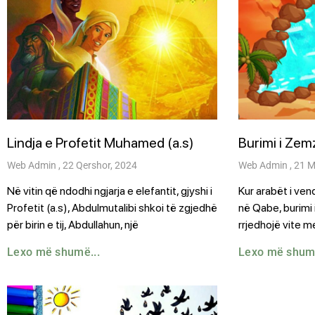
Lindja e Profetit Muhamed (a.s)
Burimi i Zem
Web Admin
22 Qershor, 2024
Web Admin
21 M
Në vitin që ndodhi ngjarja e elefantit, gjyshi i
Kur arabët i ven
Profetit (a.s), Abdulmutalibi shkoi të zgjedhë
në Qabe, burimi
për birin e tij, Abdullahun, një
rrjedhojë vite m
Lexo më shumë...
Lexo më shumë