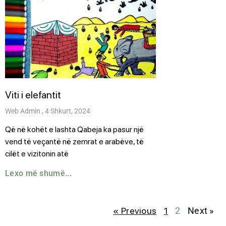
Viti i elefantit
Web Admin
4 Shkurt, 2024
Që në kohët e lashta Qabeja ka pasur një
vend të veçantë në zemrat e arabëve, të
cilët e vizitonin atë
Lexo më shumë...
« Previous
1
2
Next »