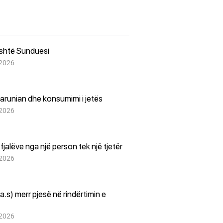
është Sunduesi
 2026
arunian dhe konsumimi i jetës
 2026
i fjalëve nga një person tek një tjetër
 2026
(a.s) merr pjesë në rindërtimin e
 2026