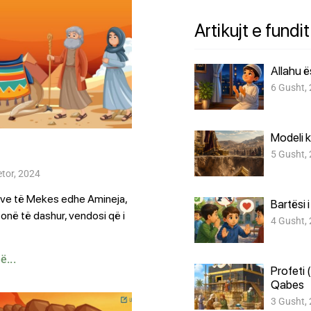
Artikujt e fundit
Allahu 
6 Gusht,
Modeli k
5 Gusht,
etor, 2024
ave të Mekes edhe Amineja,
Bartësi 
tonë të dashur, vendosi që i
4 Gusht,
...
Profeti 
Qabes
3 Gusht,