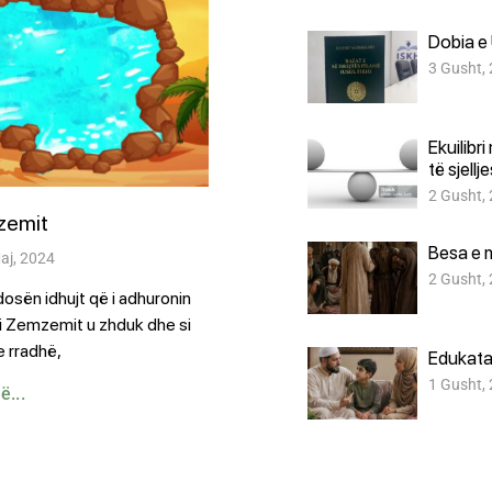
Dobia e 
3 Gusht,
Ekuilibr
të sjellj
2 Gusht,
zemit
Besa e 
aj, 2024
2 Gusht,
dosën idhujt që i adhuronin
 i Zemzemit u zhduk dhe si
e rradhë,
Edukata
1 Gusht,
...