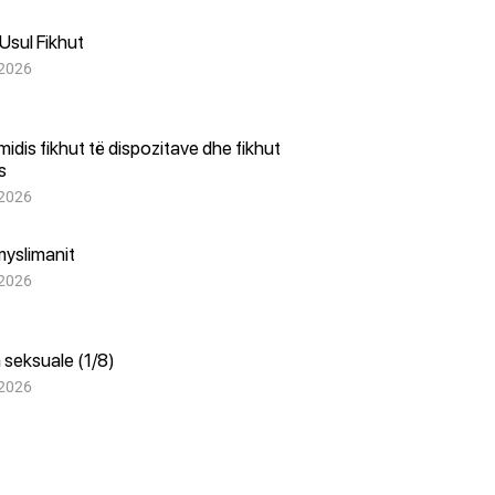
Usul Fikhut
 2026
i midis fikhut të dispozitave dhe fikhut
es
 2026
myslimanit
 2026
 seksuale (1/8)
 2026