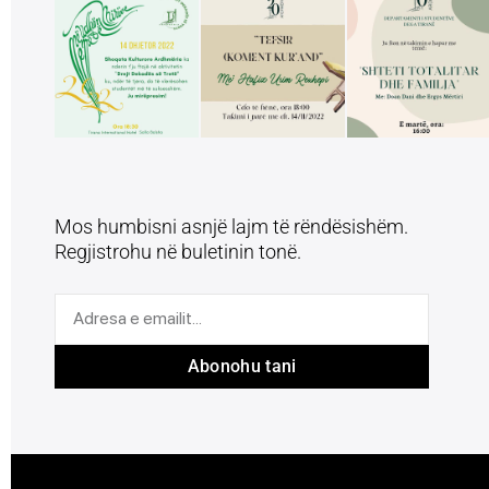
Mos humbisni asnjë lajm të rëndësishëm.
Regjistrohu në buletinin tonë.
Abonohu tani