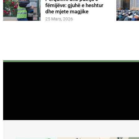
fëmijëve: gjuhë e heshtur
dhe mjete magjike
25 Mars, 2026