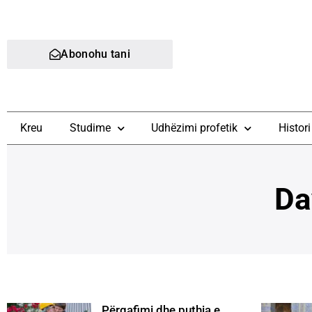
Abonohu tani
Kreu
Studime
Udhëzimi profetik
Histori
Da
Përqafimi dhe puthja e