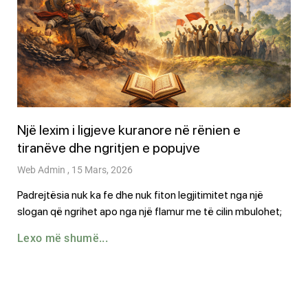
Një lexim i ligjeve kuranore në rënien e
tiranëve dhe ngritjen e popujve
Web Admin
15 Mars, 2026
Padrejtësia nuk ka fe dhe nuk fiton legjitimitet nga një
slogan që ngrihet apo nga një flamur me të cilin mbulohet;
Lexo më shumë...