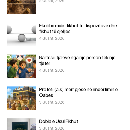
5 Gusht, 2026
Ekuilibri midis fikhut të dispozitave dhe
fikhut të sjelljes
4 Gusht, 2026
Bartësi i fjalëve nga një person tek një
tjetër
4 Gusht, 2026
Profeti (a.s) merr pjesë në rindërtimin e
Qabes
3 Gusht, 2026
Dobia e Usul Fikhut
3 Gusht, 2026