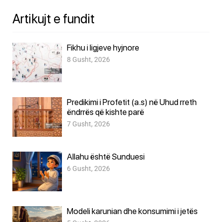
Artikujt e fundit
Fikhu i ligjeve hyjnore
8 Gusht, 2026
Predikimi i Profetit (a.s) në Uhud rreth
ëndrrës që kishte parë
7 Gusht, 2026
Allahu është Sunduesi
6 Gusht, 2026
Modeli karunian dhe konsumimi i jetës