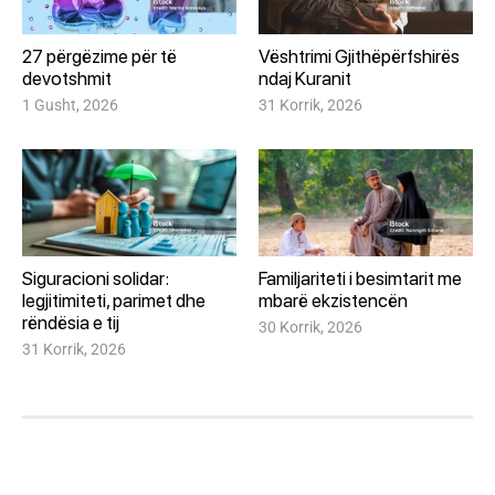
27 përgëzime për të
Vështrimi Gjithëpërfshirës
devotshmit
ndaj Kuranit
1 Gusht, 2026
31 Korrik, 2026
Siguracioni solidar:
Familjariteti i besimtarit me
legjitimiteti, parimet dhe
mbarë ekzistencën
rëndësia e tij
30 Korrik, 2026
31 Korrik, 2026