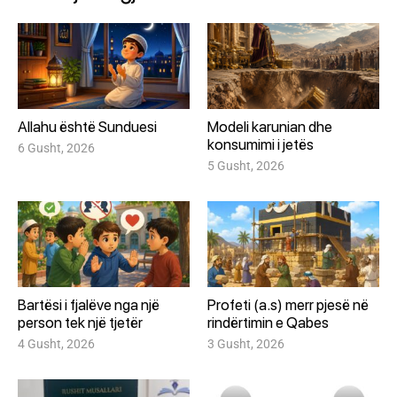
Allahu është Sunduesi
Modeli karunian dhe
konsumimi i jetës
6 Gusht, 2026
5 Gusht, 2026
Bartësi i fjalëve nga një
Profeti (a.s) merr pjesë në
person tek një tjetër
rindërtimin e Qabes
4 Gusht, 2026
3 Gusht, 2026