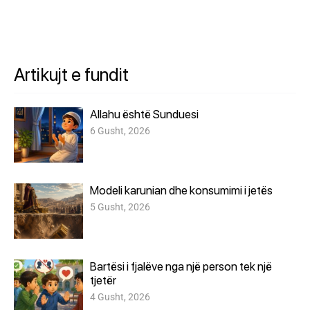
Artikujt e fundit
Allahu është Sunduesi
6 Gusht, 2026
Modeli karunian dhe konsumimi i jetës
5 Gusht, 2026
Bartësi i fjalëve nga një person tek një
tjetër
4 Gusht, 2026