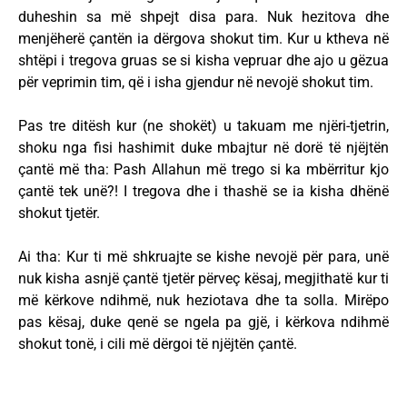
duheshin sa më shpejt disa para. Nuk hezitova dhe
menjëherë çantën ia dërgova shokut tim. Kur u ktheva në
shtëpi i tregova gruas se si kisha vepruar dhe ajo u gëzua
për veprimin tim, që i isha gjendur në nevojë shokut tim.
Pas tre ditësh kur (ne shokët) u takuam me njëri-tjetrin,
shoku nga fisi hashimit duke mbajtur në dorë të njëjtën
çantë më tha: Pash Allahun më trego si ka mbërritur kjo
çantë tek unë?! I tregova dhe i thashë se ia kisha dhënë
shokut tjetër.
Ai tha: Kur ti më shkruajte se kishe nevojë për para, unë
nuk kisha asnjë çantë tjetër përveç kësaj, megjithatë kur ti
më kërkove ndihmë, nuk heziotava dhe ta solla. Mirëpo
pas kësaj, duke qenë se ngela pa gjë, i kërkova ndihmë
shokut tonë, i cili më dërgoi të njëjtën çantë.