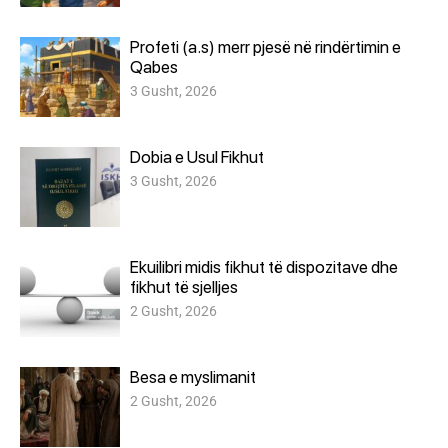
Profeti (a.s) merr pjesë në rindërtimin e
Qabes
3 Gusht, 2026
Dobia e Usul Fikhut
3 Gusht, 2026
Ekuilibri midis fikhut të dispozitave dhe
fikhut të sjelljes
2 Gusht, 2026
Besa e myslimanit
2 Gusht, 2026