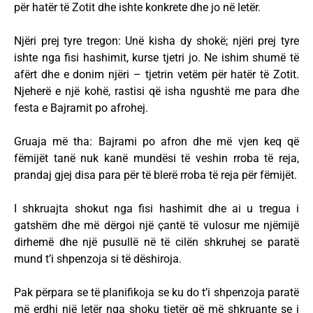
për hatër të Zotit dhe ishte konkrete dhe jo në letër.
Njëri prej tyre tregon: Unë kisha dy shokë; njëri prej tyre
ishte nga fisi hashimit, kurse tjetri jo. Ne ishim shumë të
afërt dhe e donim njëri – tjetrin vetëm për hatër të Zotit.
Njeherë e një kohë, rastisi që isha ngushtë me para dhe
festa e Bajramit po afrohej.
Gruaja më tha: Bajrami po afron dhe më vjen keq që
fëmijët tanë nuk kanë mundësi të veshin rroba të reja,
prandaj gjej disa para për të blerë rroba të reja për fëmijët.
I shkruajta shokut nga fisi hashimit dhe ai u tregua i
gatshëm dhe më dërgoi një çantë të vulosur me njëmijë
dirhemë dhe një pusullë në të cilën shkruhej se paratë
mund t’i shpenzoja si të dëshiroja.
Pak përpara se të planifikoja se ku do t’i shpenzoja paratë
më erdhi një letër nga shoku tjetër që më shkruante se i