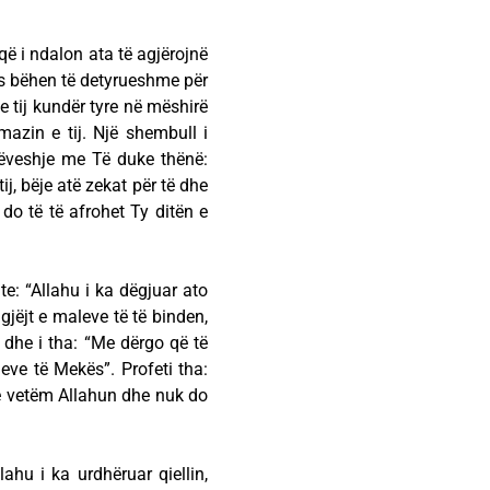
që i ndalon ata të agjërojnë
os bëhen të detyrueshme për
 e tij kundër tyre në mëshirë
mazin e tij. Një shembull i
rrëveshje me Të duke thënë:
ij, bëje atë zekat për të dhe
i do të të afrohet Ty ditën e
hte: “Allahu i ka dëgjuar ato
ngjëjt e maleve të të binden,
i dhe i tha: “Me dërgo që të
eve të Mekës”. Profeti tha:
në vetëm Allahun dhe nuk do
lahu i ka urdhëruar qiellin,