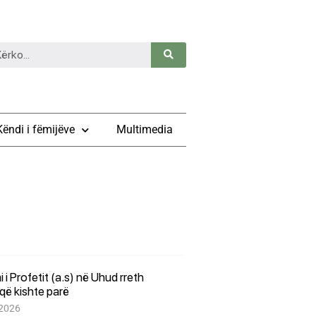
Këndi i fëmijëve
Multimedia
i i Profetit (a.s) në Uhud rreth
që kishte parë
 2026