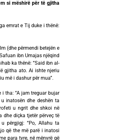
 si mëshirë për të gjitha
nga emrat e Tij duke i thënë:
 sulm (dhe përmendi betejën e
ha Safuan ibn Umajas njëqind
hihab ka thënë: “Said ibn al-
 gjitha ato. Ai ishte njeriu
riu më i dashur për mua”.
e i tha: “A jam treguar bujar
ët u inatosën dhe deshën ta
ofeti u ngrit dhe shkoi në
ha dhe diçka tjetër përveç të
u përgjigj: “Po, Allahu ta
Ajo që the më parë i inatosi
ime para tyre, në mënyrë që