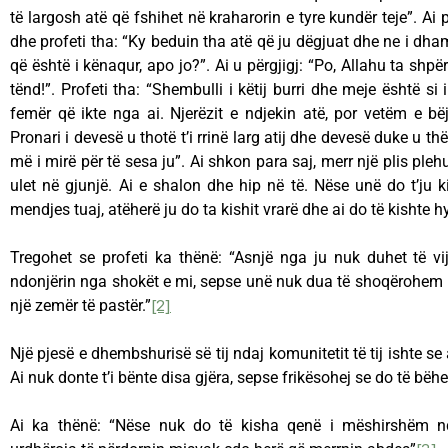
të largosh atë që fshihet në kraharorin e tyre kundër teje”. A
dhe profeti tha: “Ky beduin tha atë që ju dëgjuat dhe ne i dh
që është i kënaqur, apo jo?”. Ai u përgjigj: “Po, Allahu ta shpë
tënd!”. Profeti tha: “Shembulli i këtij burri dhe meje është si 
femër që ikte nga ai. Njerëzit e ndjekin atë, por vetëm e b
Pronari i devesë u thotë t’i rrinë larg atij dhe devesë duke u t
më i mirë për të sesa ju”. Ai shkon para saj, merr një plis ple
ulet në gjunjë. Ai e shalon dhe hip në të. Nëse unë do t’ju k
mendjes tuaj, atëherë ju do ta kishit vrarë dhe ai do të kishte hy
Tregohet se profeti ka thënë: “Asnjë nga ju nuk duhet të vi
ndonjërin nga shokët e mi, sepse unë nuk dua të shoqërohem 
një zemër të pastër.”
[2]
Një pjesë e dhembshurisë së tij ndaj komunitetit të tij ishte se a
Ai nuk donte t’i bënte disa gjëra, sepse frikësohej se do të bëh
Ai ka thënë: “Nëse nuk do të kisha qenë i mëshirshëm nda