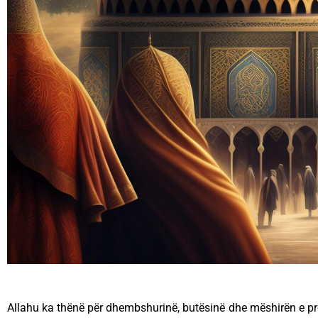
Allahu ka thënë për dhembshurinë, butësinë dhe mëshirën e p