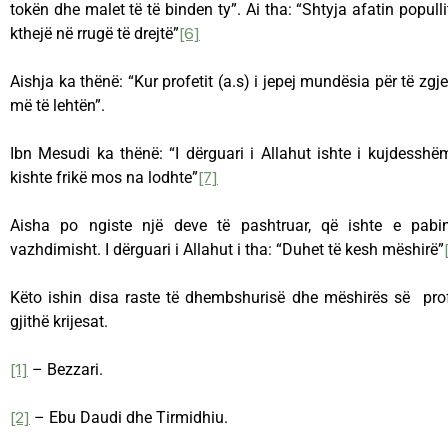
tokën dhe malet të të binden ty”. Ai tha: “Shtyja afatin populli
kthejë në rrugë të drejtë”
[6]
Aishja ka thënë: “Kur profetit (a.s) i jepej mundësia për të zgj
më të lehtën”.
Ibn Mesudi ka thënë: “I dërguari i Allahut ishte i kujdesshë
kishte frikë mos na lodhte”
[7]
Aisha po ngiste një deve të pashtruar, që ishte e pabin
vazhdimisht. I dërguari i Allahut i tha: “Duhet të kesh mëshirë”
Këto ishin disa raste të dhembshurisë dhe mëshirës së pro
gjithë krijesat.
[1]
– Bezzari.
[2]
– Ebu Daudi dhe Tirmidhiu.