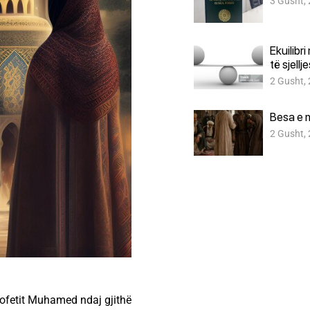
3 Gusht,
Ekuilibr
të sjellj
2 Gusht,
Besa e 
2 Gusht,
rofetit Muhamed ndaj gjithë