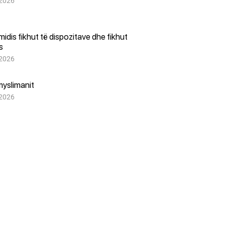
 2026
i midis fikhut të dispozitave dhe fikhut
es
 2026
myslimanit
 2026