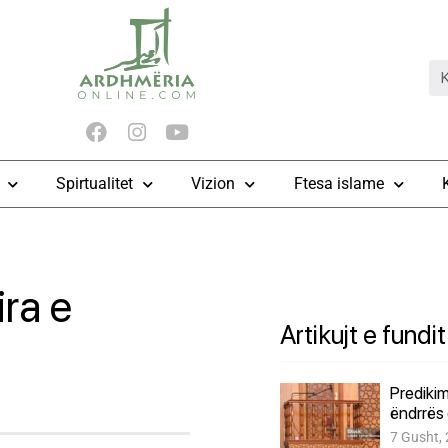
Spirtualitet
Vizion
Ftesa islame
ra e
Artikujt e fundit
Predikim
ëndrrës 
7 Gusht,