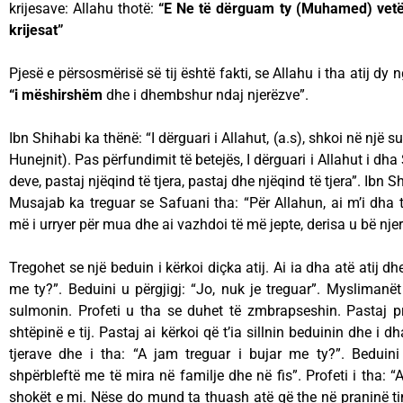
krijesave: Allahu thotë:
“E Ne të dërguam ty (Muhamed) vetëm
krijesat”
Pjesë e përsosmërisë së tij është fakti, se Allahu i tha atij dy 
“i mëshirshëm
dhe i dhembshur ndaj njerëzve”.
Ibn Shihabi ka thënë: “I dërguari i Allahut, (a.s), shkoi në një
Hunejnit). Pas përfundimit të betejës, I dërguari i Allahut i d
deve, pastaj njëqind të tjera, pastaj dhe njëqind të tjera”. Ibn S
Musajab ka treguar se Safuani tha: “Për Allahun, ai m’i dha të
më i urryer për mua dhe ai vazhdoi të më jepte, derisa u bë nje
Tregohet se një beduin i kërkoi diçka atij. Ai ia dha atë atij dh
me ty?”. Beduini u përgjigj: “Jo, nuk je treguar”. Mysliman
sulmonin. Profeti u tha se duhet të zmbrapseshin. Pastaj pr
shtëpinë e tij. Pastaj ai kërkoi që t’ia sillnin beduinin dhe i d
tjerave dhe i tha: “A jam treguar i bujar me ty?”. Beduini 
shpërbleftë me të mira në familje dhe në fis”. Profeti i tha: “
shokët e mi. Nëse do mund ta thuash atë që the në praninë t