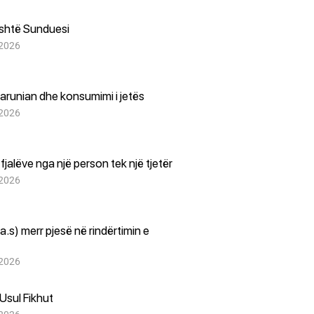
është Sunduesi
 2026
arunian dhe konsumimi i jetës
 2026
i fjalëve nga një person tek një tjetër
 2026
(a.s) merr pjesë në rindërtimin e
 2026
Usul Fikhut