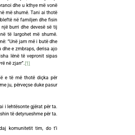
i pranoi dhe u kthye më vonë
amë më shumë. Tani ai thotë
rbleftë në familjen dhe fisin
i një burri dhe devesë së tij
ëjnë të largohet më shumë.
hënë: “Unë jam më i butë dhe
hu dhe e zmbraps, derisa ajo
isha lënë të vepronit sipas
rë në zjarr”.
[1]
jë e të më thotë diçka për
me ju, përveçse duke pasur
i i lehtësonte gjërat për ta.
eshin të detyrueshme për ta.
j komunitetit tim, do t’i