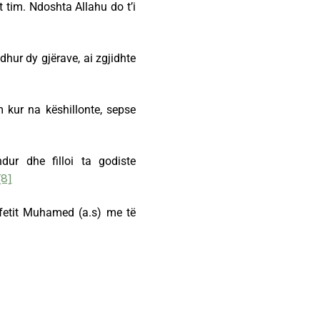
t tim. Ndoshta Allahu do t’i
edhur dy gjërave, ai zgjidhte
m kur na këshillonte, sepse
dur dhe filloi ta godiste
[8]
fetit Muhamed (a.s) me të