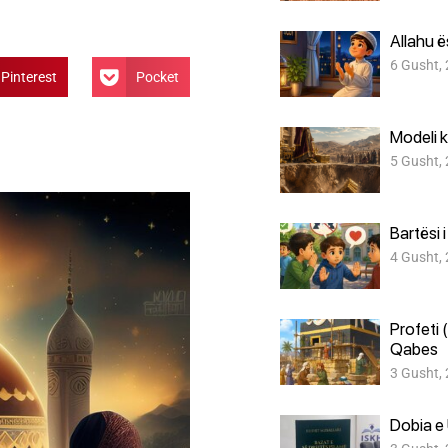
Allahu 
6 Gusht,
Pinterest
Pocket
Modeli k
5 Gusht,
Bartësi 
4 Gusht,
Profeti 
Qabes
3 Gusht,
Dobia e 