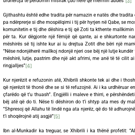
urdhëroja të përdornin misvak çdo herë që merrnin abdes”
[3]
Gjithashtu është edhe tradita për namazin e natës dhe tradita 
pa ndërprerje si dhe mospëlqimi i tij për hyrjen në Qabe, se m
komunitetin e tij dhe dëshira e tij që Zoti ta kthente mallkimin
për ta. Kur dëgjonte një fëmijë që qante, ai e shkurtonte na
mëshirës së tij ishte kur ai iu drejtua Zotit dhe bëri një ma
“Nëse ndonjëherë mallkoj ndonjë njeri ose bëj një lutje kundër t
mëshirë, lutje, pastrim dhe një akt afrimi, me anë të të cilit a
ringjalljes”
[4]
Kur njerëzit e refuzonin atë, Xhibrili shkonte tek ai dhe i thos
që njerëzit të thonë dhe se si të refuzojnë. Ai i ka urdhëruar e
çfarëdo që t’u thuash”. Engjëlli i maleve e thirri, e përshëndet
bëj atë që do ti. Nëse ti dëshiron do t’i shtyp ata mes dy mal
“Shpresoj që Allahu të lindë nga ata njerëz, që do të adhuroj
t’i shoqërojnë atij asgjë”
[5]
Ibn al-Munkadir ka treguar, se Xhibrili i ka thënë profetit: “Al