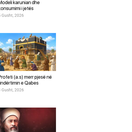
Modeli karunian dhe
konsumimi i jetës
5 Gusht, 2026
Profeti (a.s) merr pjesë në
rindërtimin e Qabes
3 Gusht, 2026