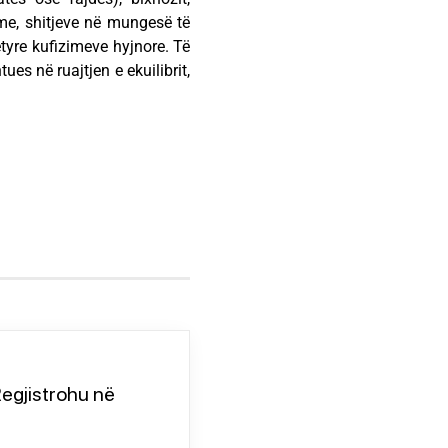
hme, shitjeve në mungesë të
tyre kufizimeve hyjnore. Të
es në ruajtjen e ekuilibrit,
egjistrohu në