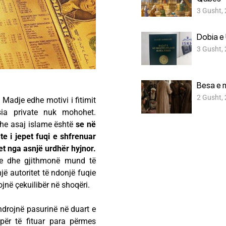
3 Gusht,
Dobia e 
3 Gusht,
Besa e 
2 Gusht,
Madje edhe motivi i fitimit
ia private nuk mohohet.
dhe asaj islame është
se në
ate i jepet fuqi e shfrenuar
et nga asnjë urdhër hyjnor.
re dhe gjithmonë mund të
jë autoritet të ndonjë fuqie
ojnë çekuilibër në shoqëri.
ndrojnë pasurinë në duart e
për të fituar para përmes