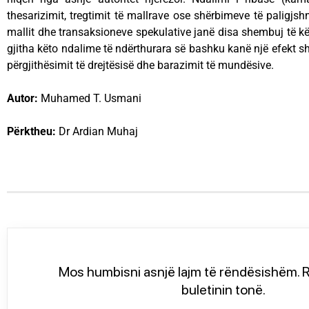
thesarizimit, tregtimit të mallrave ose shërbimeve të paligjs
mallit dhe transaksioneve spekulative janë disa shembuj të kë
gjitha këto ndalime të ndërthurara së bashku kanë një efekt shtu
përgjithësimit të drejtësisë dhe barazimit të mundësive.
Autor:
Muhamed T. Usmani
Përktheu:
Dr Ardian Muhaj
Mos humbisni asnjë lajm të rëndësishëm. R
buletinin tonë.