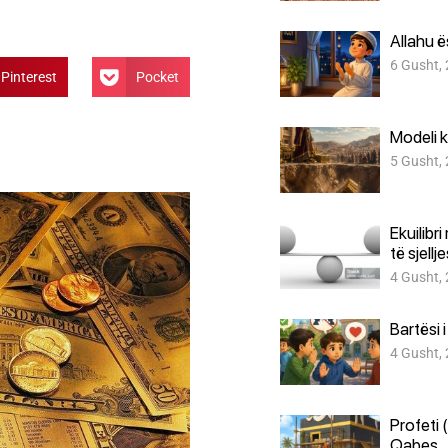
Allahu 
6 Gusht,
Pinterest
Pocket
Modeli k
5 Gusht,
Ekuilibr
të sjellj
4 Gusht,
Bartësi 
4 Gusht,
Profeti 
Qabes