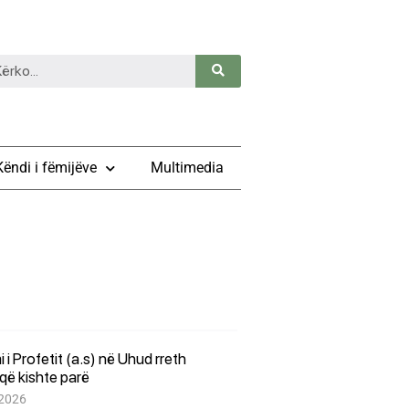
Këndi i fëmijëve
Multimedia
i i Profetit (a.s) në Uhud rreth
që kishte parë
 2026