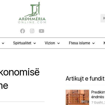
Spirtualitet
Vizion
Ftesa islame
ekonomisë
Artikujt e fundit
me
Predikim
ëndrrës 
7 Gusht,