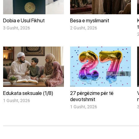
Dobia e Usul Fikhut
Besa e myslimanit
3 Gusht, 2026
2 Gusht, 2026
Edukata seksuale (1/8)
27 përgëzime për të
devotshmit
1 Gusht, 2026
1 Gusht, 2026