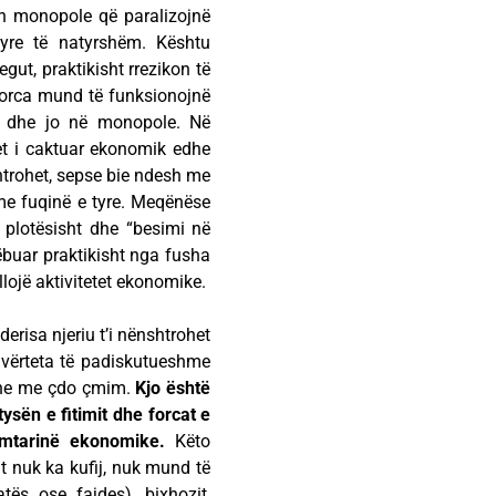
on monopole që paralizojnë
tyre të natyrshëm. Kështu
gut, praktikisht rrezikon të
 forca mund të funksionojnë
ë, dhe jo në monopole. Në
tet i caktuar ekonomik edhe
shtrohet, sepse bie ndesh me
me fuqinë e tyre. Meqënëse
r plotësisht dhe “besimi në
ëbuar praktikisht nga fusha
lojë aktivitetet ekonomike.
risa njeriu t’i nënshtrohet
ë vërteta të padiskutueshme
dhe me çdo çmim.
Kjo është
ysën e fitimit dhe forcat e
rimtarinë ekonomike.
Këto
it nuk ka kufij, nuk mund të
tës ose fajdes), bixhozit,