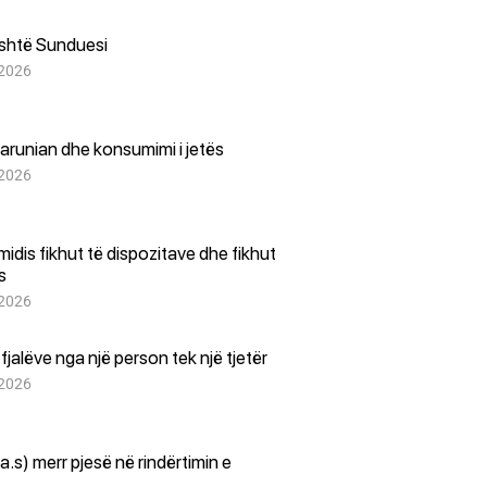
është Sunduesi
 2026
arunian dhe konsumimi i jetës
 2026
i midis fikhut të dispozitave dhe fikhut
es
 2026
i fjalëve nga një person tek një tjetër
 2026
(a.s) merr pjesë në rindërtimin e