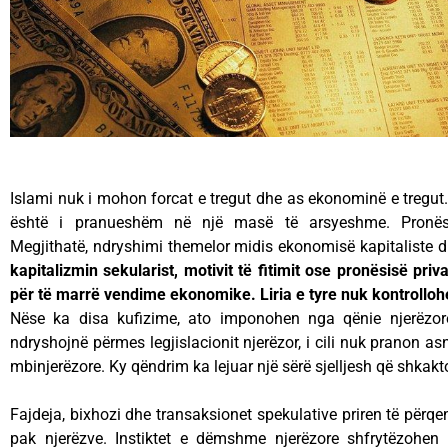
Islami nuk i mohon forcat e tregut dhe as ekonominë e tregut. 
është i pranueshëm në një masë të arsyeshme. Pronës
Megjithatë, ndryshimi themelor midis ekonomisë kapitaliste 
kapitalizmin sekularist, motivit të fitimit ose pronësisë priv
për të marrë vendime ekonomike. Liria e tyre nuk kontrolloh
Nëse ka disa kufizime, ato imponohen nga qënie njerëzo
ndryshojnë përmes legjislacionit njerëzor, i cili nuk pranon asn
mbinjerëzore. Ky qëndrim ka lejuar një sërë sjelljesh që shkakt
Fajdeja, bixhozi dhe transaksionet spekulative priren të përqe
pak njerëzve. Instiktet e dëmshme njerëzore shfrytëzohen 