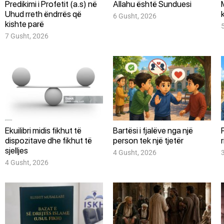
Predikimi i Profetit (a.s) në
Allahu është Sunduesi
Uhud rreth ëndrrës që
6 Gusht, 2026
kishte parë
7 Gusht, 2026
Ekuilibri midis fikhut të
Bartësi i fjalëve nga një
dispozitave dhe fikhut të
person tek një tjetër
sjelljes
4 Gusht, 2026
4 Gusht, 2026