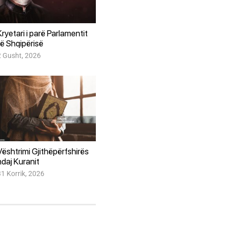
Kryetari i parë Parlamentit
të Shqipërisë
2 Gusht, 2026
Vështrimi Gjithëpërfshirës
ndaj Kuranit
31 Korrik, 2026