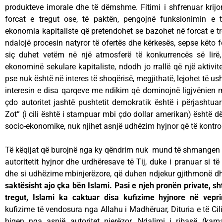
produkteve imorale dhe të dëmshme. Fitimi i shfrenuar krij
forcat e tregut ose, të paktën, pengojnë funksionimin e 
ekonomia kapitaliste që pretendohet se bazohet në forcat e tre
ndalojë procesin natyror të ofertës dhe kërkesës, sepse këto
siç duhet vetëm në një atmosferë të konkurrencës së lir
ekonominë sekulare kapitaliste, ndodh jo rrallë që një aktivi
pse nuk është në interes të shoqërisë, megjithatë, lejohet të u
interesin e disa qarqeve me ndikim që dominojnë ligjvënien 
çdo autoritet jashtë pushtetit demokratik është i përjashtua
Zot” (i cili është i stampuar mbi çdo dollar amerikan) është d
socio-ekonomike, nuk njihet asnjë udhëzim hyjnor që të kontrol
Të këqijat që burojnë nga ky qëndrim nuk mund të shmangen de
autoritetit hyjnor dhe urdhëresave të Tij, duke i pranuar si t
dhe si udhëzime mbinjerëzore, që duhen ndjekur gjithmonë 
saktësisht ajo çka bën Islami. Pasi e njeh pronën private, sht
tregut, Islami ka caktuar disa kufizime hyjnore në vep
kufizime të vendosura nga Allahu i Madhëruar, Dituria e të Cil
hiqen nga asnjë autoritet njerëzor. Ndalimi i ribasë (kama