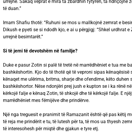
urrejnë. Sakaq veprat e mira ta zbardhin fytyrën, ta ndriçojnë 
të duan.”
Imam Shafiu thotë: “Ruhuni se mos u mallkojnë zemrat e besi
Dikush e pyeti se si ndodh kjo, e ai u përgjigj: “Shkel urdhrat e
urrejnë besimtarët.”
Si të jemi të devotshëm në familje?
Duke e pasur Zotin si palë të tretë në marrëdhëniet e tua me 
bashkëshortin. Kjo do të thotë që të veproni sipas kënaqësisë 
kënaqet me ulërima, britma, sharje dhe ofendime, këto duhen 
bashkëshortor. Nëse ndonjëri prej jush e kupton se i ka rënë në q
kërkojë falje e kënaq Zotin, të shkojë dhe të kërkojë falje. E një
marrëdhëniet mes fëmijëve dhe prindërve.
Një nga treguesit e pranimit të Ramazanit është që pas këtij m
të reja me prindërit e tu, të lutesh për ta, të mos ua thyesh zem
të interesohesh për miqtë dhe gjakun e tyre etj.