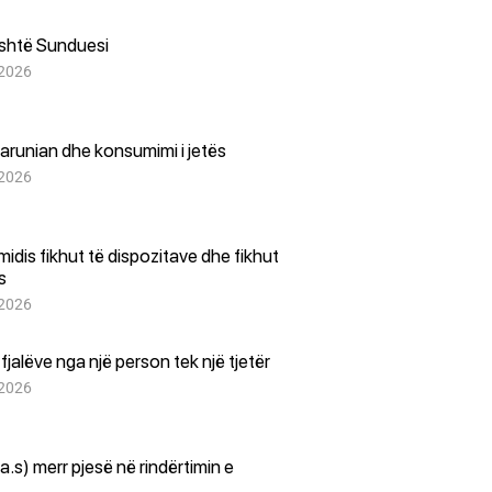
është Sunduesi
 2026
arunian dhe konsumimi i jetës
 2026
i midis fikhut të dispozitave dhe fikhut
es
 2026
i fjalëve nga një person tek një tjetër
 2026
(a.s) merr pjesë në rindërtimin e