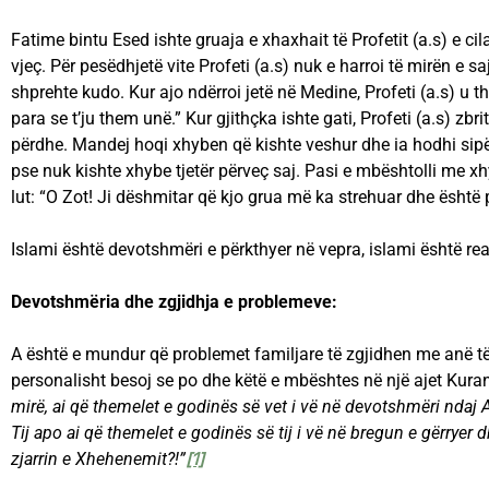
Fatime bintu Esed ishte gruaja e xhaxhait të Profetit (a.s) e cila
vjeç. Për pesëdhjetë vite Profeti (a.s) nuk e harroi të mirën e s
shprehte kudo. Kur ajo ndërroi jetë në Medine, Profeti (a.s) u t
para se t’ju them unë.” Kur gjithçka ishte gati, Profeti (a.s) zbrit
përdhe. Mandej hoqi xhyben që kishte veshur dhe ia hodhi sipë
pse nuk kishte xhybe tjetër përveç saj. Pasi e mbështolli me xhy
lut: “O Zot! Ji dëshmitar që kjo grua më ka strehuar dhe është 
Islami është devotshmëri e përkthyer në vepra, islami është rea
Devotshmëria dhe zgjidhja e problemeve:
A është e mundur që problemet familjare të zgjidhen me anë 
personalisht besoj se po dhe këtë e mbështes në një ajet Kura
mirë, ai që themelet e godinës së vet i vë në devotshmëri ndaj
Tij apo ai që themelet e godinës së tij i vë në bregun e gërryer 
zjarrin e Xhehenemit?!”
[1]