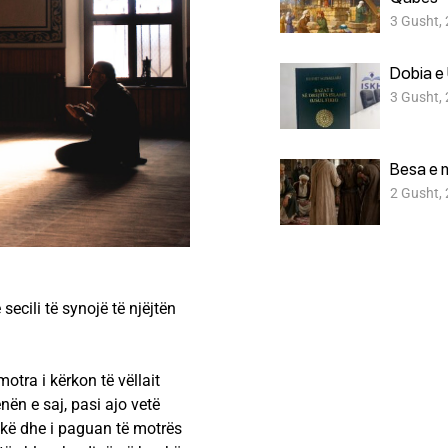
3 Gusht,
Dobia e 
3 Gusht,
Besa e 
2 Gusht,
ecili të synojë të njëjtën
otra i kërkon të vëllait
ën e saj, pasi ajo vetë
ankë dhe i paguan të motrës