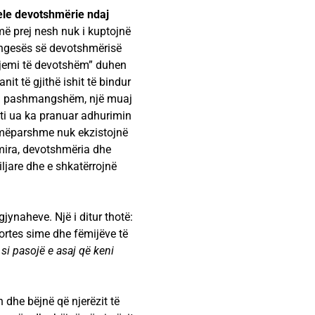
mele devotshmërie ndaj
ë prej nesh nuk i kuptojnë
mungesës së devotshmërisë
e jemi të devotshëm” duhen
it të gjithë ishit të bindur
te i pashmangshëm, një muaj
oti ua ka pranuar adhurimin
 mëparshme nuk ekzistojnë
mira, devotshmëria dhe
ljare dhe e shkatërrojnë
jynaheve. Një i ditur thotë:
hortes sime dhe fëmijëve të
si pasojë e asaj që keni
n dhe bëjnë që njerëzit të