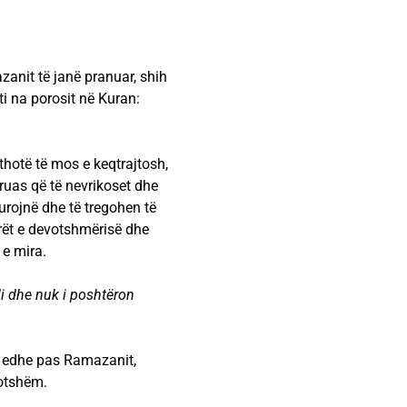
anit të janë pranuar, shih
 na porosit në Kuran:
thotë të mos e keqtrajtosh,
gruas që të nevrikoset dhe
durojnë dhe të tregohen të
orët e devotshmërisë dhe
 e mira.
li dhe nuk i poshtëron
 edhe pas Ramazanit,
votshëm.