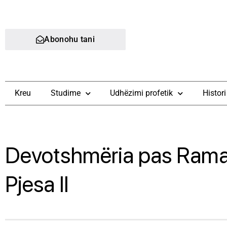
Abonohu tani
Kreu
Studime
Udhëzimi profetik
Histori
Devotshmëria pas Rama
Pjesa ll