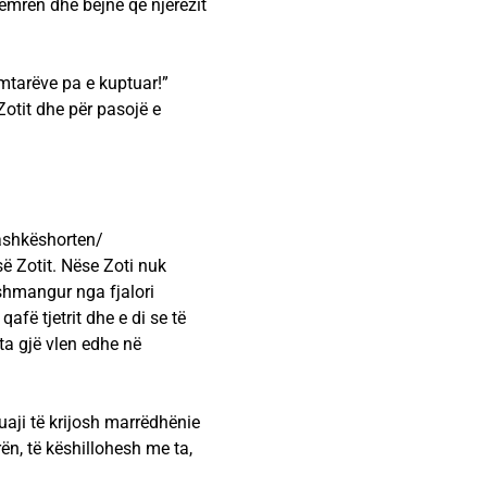
zemrën dhe bëjnë që njerëzit
mtarëve pa e kuptuar!”
 Zotit dhe për pasojë e
bashkëshorten/
së Zotit. Nëse Zoti nuk
shmangur nga fjalori
afë tjetrit dhe e di se të
jta gjë vlen edhe në
uaji të krijosh marrëdhënie
rën, të këshillohesh me ta,