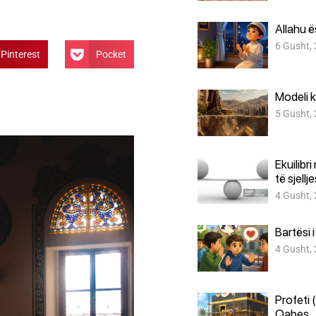
Allahu 
6 Gusht,
Pinterest
Pocket
Modeli k
5 Gusht,
Ekuilibr
të sjellj
4 Gusht,
Bartësi 
4 Gusht,
Profeti 
Qabes