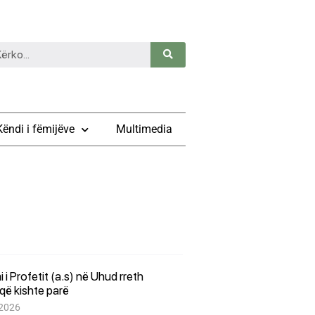
Këndi i fëmijëve
Multimedia
i i Profetit (a.s) në Uhud rreth
që kishte parë
 2026