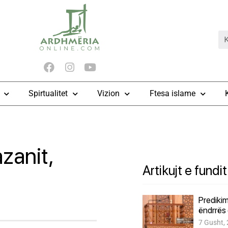
Spirtualitet
Vizion
Ftesa islame
zanit,
Artikujt e fundit
Predikim
ëndrrës 
7 Gusht,