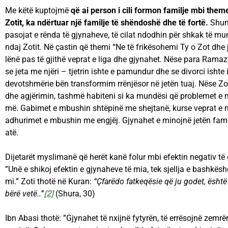
Me këtë kuptojmë
që ai person i cili formon familje mbi the
Zotit, ka ndërtuar një familje të shëndoshë dhe të fortë.
Shum
pasojat e rënda të gjynaheve, të cilat ndodhin për shkak të 
ndaj Zotit. Në çastin që themi “Ne të frikësohemi Ty o Zot dh
lënë pas të gjithë veprat e liga dhe gjynahet. Nëse para Ramazan
se jeta me njëri – tjetrin ishte e pamundur dhe se divorci ish
devotshmërie bën transformim rrënjësor në jetën tuaj. Nëse Z
dhe agjërimin, tashmë habiteni si ka mundësi që problemet e
më. Gabimet e mbushin shtëpinë me shejtanë, kurse veprat e 
adhurimet e mbushin me engjëj. Gjynahet e minojnë jetën fami
atë.
Dijetarët myslimanë që herët kanë folur mbi efektin negativ të g
”Unë e shikoj efektin e gjynaheve të mia, tek sjellja e bashkës
mi.” Zoti thotë në Kuran:
“Çfarëdo fatkeqësie që ju godet, është 
bërë vetë..”
[2]
(Shura, 30)
Ibn Abasi thotë: ”Gjynahet të nxijnë fytyrën, të errësojnë zemrë