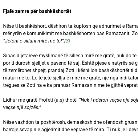
Fjalë zemre për bashkëshortët
Nëse ti bashkëshort, dëshiron ta kuptosh që adhurimet e Ramaz
mënyrën e komunikimit me bashkëshorten pas Ramazanit. Zoti
“Jetoni e silluni mirë me to!”
[3]
Sipas dijetarëve myslimanë të sillesh mirë me gratë, nuk do të 
por ti durosh sjelljet e pavend të saj. Është pjesë e natyrës së 
të zemërohet shpejt, prandaj Zoti i këshillon bashkëshortët ti 
matur me to. Le të jetë sjellja e mirë me gratë, një nga indikat
tregues se Zoti na e ka pranuar Ramazanin me të gjithë veprat
Lidhur me gratë Profeti (a.s) thotë:
“Nuk i nderon veçse një soj
veçse një sojzës.”
Nëse vazhdon ta poshtërosh, demaskosh dhe ofendosh gruan
harroje sevapin e agjërimit dhe veprave të mira. Ti nuk je i de