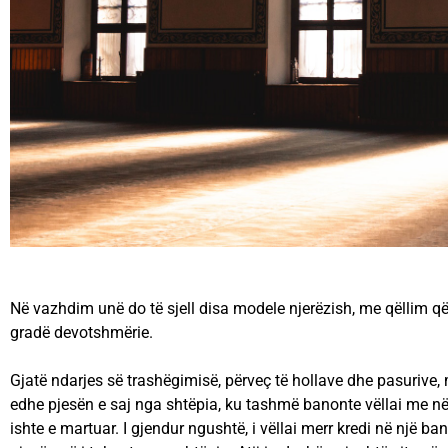
Në vazhdim unë do të sjell disa modele njerëzish, me qëllim që s
gradë devotshmërie.
Gjatë ndarjes së trashëgimisë, përveç të hollave dhe pasurive, m
edhe pjesën e saj nga shtëpia, ku tashmë banonte vëllai me nën
ishte e martuar. I gjendur ngushtë, i vëllai merr kredi në një b