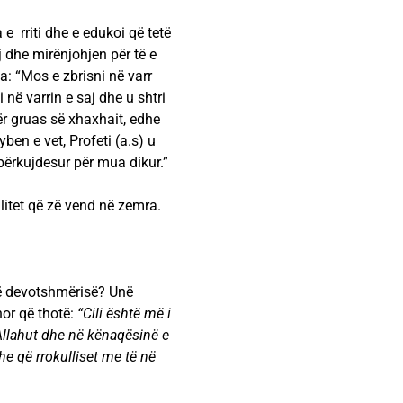
 e rriti dhe e edukoi që tetë
aj dhe mirënjohjen për të e
ha: “Mos e zbrisni në varr
i në varrin e saj dhe u shtri
r gruas së xhaxhait, edhe
ben e vet, Profeti (a.s) u
përkujdesur për mua dikur.”
litet që zë vend në zemra.
të devotshmërisë? Unë
nor që thotë:
“Cili është më i
 Allahut dhe në kënaqësinë e
dhe që rrokulliset me të në