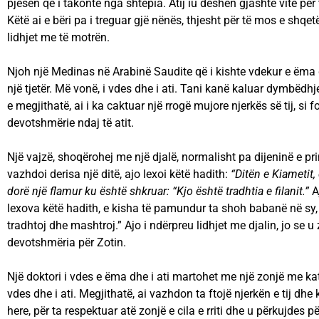
pjesën që i takonte nga shtëpia. Atij iu deshën gjashtë vite për
Këtë ai e bëri pa i treguar gjë nënës, thjesht për të mos e shqet
lidhjet me të motrën.
Njoh një Medinas në Arabinë Saudite që i kishte vdekur e ëma 
një tjetër. Më vonë, i vdes dhe i ati. Tani kanë kaluar dymbëdhje
e megjithatë, ai i ka caktuar një rrogë mujore njerkës së tij, si 
devotshmërie ndaj të atit.
Një vajzë, shoqërohej me një djalë, normalisht pa dijeninë e prin
vazhdoi derisa një ditë, ajo lexoi këtë hadith:
“Ditën e Kiametit, 
dorë një flamur ku është shkruar: “Kjo është tradhtia e filanit.”
Aj
lexova këtë hadith, e kisha të pamundur ta shoh babanë në sy, 
tradhtoj dhe mashtroj.” Ajo i ndërpreu lidhjet me djalin, jo se u
devotshmëria për Zotin.
Një doktori i vdes e ëma dhe i ati martohet me një zonjë me katë
vdes dhe i ati. Megjithatë, ai vazhdon ta ftojë njerkën e tij dhe 
here, për ta respektuar atë zonjë e cila e rriti dhe u përkujdes për