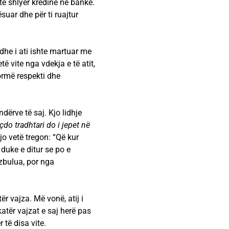
 të shlyer kredinë në bankë.
ësuar dhe për ti ruajtur
dhe i ati ishte martuar me
të vite nga vdekja e të atit,
formë respekti dhe
dërve të saj. Kjo lidhje
çdo tradhtari do i jepet në
o vetë tregon: “Që kur
duke e ditur se po e
 zbulua, por nga
r vajza. Më vonë, atij i
katër vajzat e saj herë pas
 të disa vite.