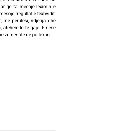
guar që ta mësojë leximin e
mësojë rregullat e texhvidit,
t, me përulësi, ndjenja dhe
, atëherë le të qajë. E nëse
thë zemër atë që po lexon.