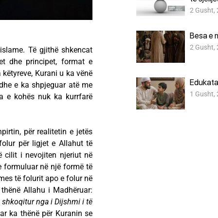
2 Gusht,
Besa e 
2 Gusht,
s islame. Të gjithë shkencat
t dhe principet, format e
tha këtyreve, Kurani u ka vënë
Edukata
 dhe e ka shpjeguar atë me
1 Gusht,
dha e kohës nuk ka kurrfarë
rtin, për realitetin e jetës
lur për ligjet e Allahut të
cilit i nevojiten njeriut në
he formuluar në një formë të
es të folurit apo e folur në
 thënë Allahu i Madhëruar:
e shkoqitur nga i Dijshmi i të
ar ka thënë për Kuranin se