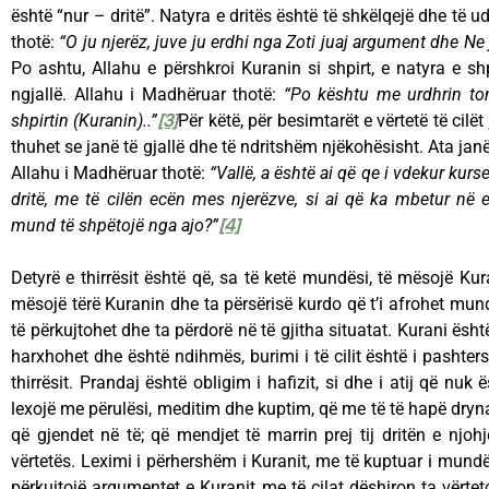
është “nur – dritë”. Natyra e dritës është të shkëlqejë dhe të 
thotë:
“O ju njerëz, juve ju erdhi nga Zoti juaj argument dhe Ne j
Po ashtu, Allahu e përshkroi Kuranin si shpirt, e natyra e shp
ngjallë. Allahu i Madhëruar thotë:
“Po kështu me urdhrin to
shpirtin (Kuranin)..”
[3]
Për këtë, për besimtarët e vërtetë të cil
thuhet se janë të gjallë dhe të ndritshëm njëkohësisht. Ata jan
Allahu i Madhëruar thotë:
“Vallë, a është ai që qe i vdekur kur
dritë, me të cilën ecën mes njerëzve, si ai që ka mbetur në 
mund të shpëtojë nga ajo?”
[4]
Detyrë e thirrësit është që, sa të ketë mundësi, të mësojë Kur
mësojë tërë Kuranin dhe ta përsërisë kurdo që t’i afrohet mun
të përkujtohet dhe ta përdorë në të gjitha situatat. Kurani ës
harxhohet dhe është ndihmës, burimi i të cilit është i pasht
thirrësit. Prandaj është obligim i hafizit, si dhe i atij që nuk ë
lexojë me përulësi, meditim dhe kuptim, që me të të hapë dryn
që gjendet në të; që mendjet të marrin prej tij dritën e njohj
vërtetës. Leximi i përhershëm i Kuranit, me të kuptuar i mundë
përkujtojë argumentet e Kuranit me të cilat dëshiron ta vërtet