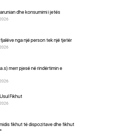
arunian dhe konsumimi i jetës
 2026
i fjalëve nga një person tek një tjetër
 2026
(a.s) merr pjesë në rindërtimin e
 2026
Usul Fikhut
 2026
i midis fikhut të dispozitave dhe fikhut
es