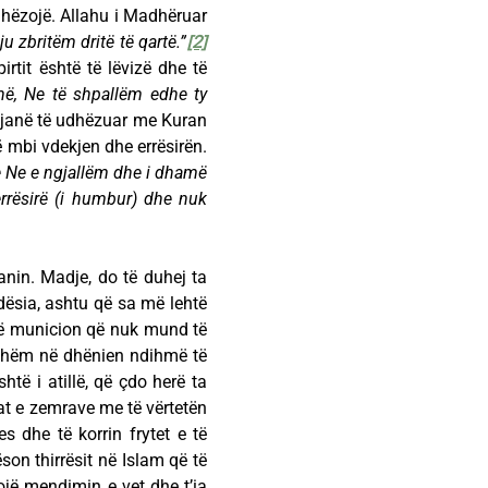
udhëzojë. Allahu i Madhëruar
u zbritëm dritë të qartë.”
[2]
irtit është të lëvizë dhe të
në, Ne të shpallëm edhe ty
ët janë të udhëzuar me Kuran
ë mbi vdekjen dhe errësirën.
se Ne e ngjallëm dhe i dhamë
errësirë (i humbur) dhe nuk
anin. Madje, do të duhej ta
dësia, ashtu që sa më lehtë
htë municion që nuk mund të
ershëm në dhënien ndihmë të
shtë i atillë, që çdo herë ta
at e zemrave me të vërtetën
es dhe të korrin frytet e të
son thirrësit në Islam që të
ojë mendimin e vet dhe t’ia