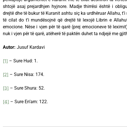
shtojë asaj prejardhjen hyjnore. Madje thirrësi është i obli
drejtë dhe të bukur të Kuranit ashtu siç ka urdhëruar Allahu, t’i 
të cilat do t’i mundësojnë që drejtë të lexojë Librin e Allahu
emocione. Nëse i vjen për të qarë (prej emocioneve të leximit)
nuk i vjen për të qarë, atëherë të paktën duhet ta ndjejë me gji
Autor:
Jusuf Kardavi
[1]
– Sure Hud: 1.
[2]
– Sure Nisa: 174.
[3]
– Sure Shura: 52.
[4]
– Sure En’am: 122.