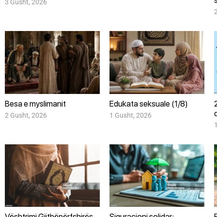
s
3 Gusht, 2026
Besa e myslimanit
Edukata seksuale (1/8)
2 Gusht, 2026
1 Gusht, 2026
Vështrimi Gjithëpërfshirës
Siguracioni solidar: