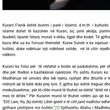
Kurani Fisnik është burimi i parë i Islamit, d.m.th. i kulturë
islame duhet të bazohen në Kuran, siç janë akidja, parime
ibadetit, tiparet fetare, morali e etika, ligjet dhe kodet. Të gji
baza dhe ua ka forcuar themelet. Kurse Suneti e ka sqaruar
hollësi, duke ndërtuar një ndërtesë solide, në të cilin rrje
ndikimi.
Kurani ka folur për të vërtetat e botës së padukshme, për shpi
dhe për thelbin e bashkësisë njerëzore. Po ashtu Kurani ka fo
Madhëruar në univers dhe tek njeriu, njohjet dhe dituritë e të 
mënyrë që të ketë dobi prej tyre. E gjitha kjo është treguar d
mrekullueshme, për të cilën mund të thuhet se është “dritë në m
mes të dritës.” Për Kuranin mund të thuhet vetëm ajo që ka
“Elif, Lam, Ra, (ky është) Libër ajetet e të cilit janë rradhitur edh
gjithave çështjeve me hollësi.”
[1]
Gjithashtu Allahu i Madhëru