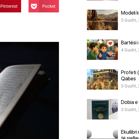
Pinterest
Pocket
Modeli k
5 Gusht,
Bartësi 
4 Gusht,
Profeti 
Qabes
3 Gusht,
Dobia e 
3 Gusht,
Ekuilibr
të sjellj