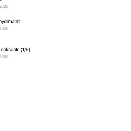
 2026
myslimanit
 2026
 seksuale (1/8)
 2026