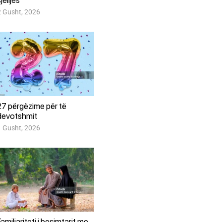
jelljes
2 Gusht, 2026
27 përgëzime për të
devotshmit
1 Gusht, 2026
Familjariteti i besimtarit me