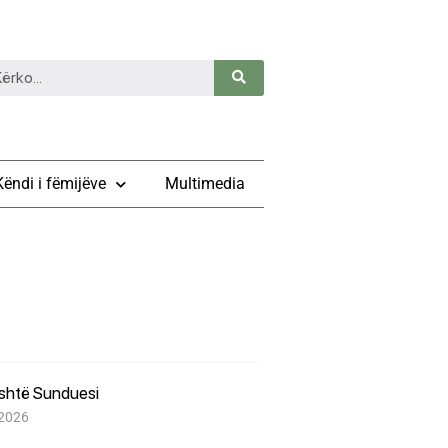
Këndi i fëmijëve
Multimedia
është Sunduesi
 2026