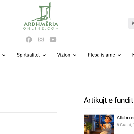
Spirtualitet
Vizion
Ftesa islame
Artikujt e fundit
Allahu 
6 Gusht,