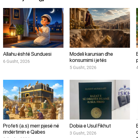
Allahu është Sunduesi
Modeli karunian dhe
konsumimi i jetës
6 Gusht, 2026
5 Gusht, 2026
Profeti (a.s) merr pjesë në
Dobia e Usul Fikhut
rindërtimin e Qabes
3 Gusht, 2026