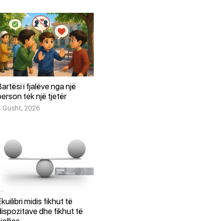
Bartësi i fjalëve nga një
person tek një tjetër
4 Gusht, 2026
Ekuilibri midis fikhut të
dispozitave dhe fikhut të