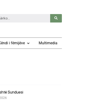
Këndi i fëmijëve
Multimedia
është Sunduesi
 2026