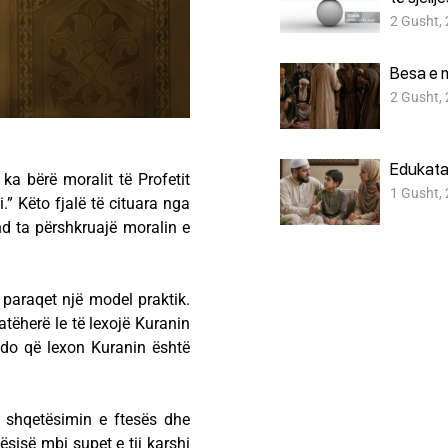
2 Gusht,
Besa e 
2 Gusht,
Edukata
ka bërë moralit të Profetit
1 Gusht,
ni.” Këto fjalë të cituara nga
d ta përshkruajë moralin e
 paraqet një model praktik.
atëherë le të lexojë Kuranin
shdo që lexon Kuranin është
n shqetësimin e ftesës dhe
sisë mbi supet e tij karshi