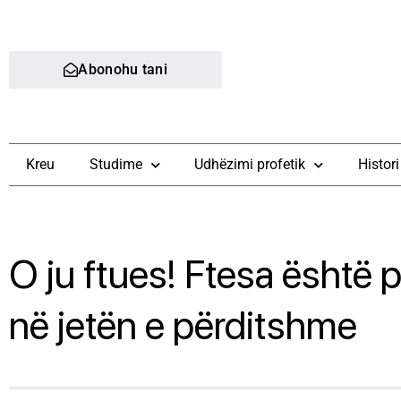
Abonohu tani
Kreu
Studime
Udhëzimi profetik
Histori
O ju ftues! Ftesa është 
në jetën e përditshme