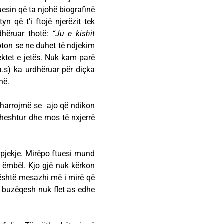
tuesin që ta njohë biografinë
n që t’i ftojë njerëzit tek
dhëruar thotë:
“Ju e kishit
ton se ne duhet të ndjekim
ektet e jetës. Nuk kam parë
a.s) ka urdhëruar për diçka
në.
 harrojmë se ajo që ndikon
i heshtur dhe mos të nxjerrë
pjekje. Mirëpo ftuesi mund
ë ëmbël. Kjo gjë nuk kërkon
është mesazhi më i mirë që
ë buzëqesh nuk flet as edhe