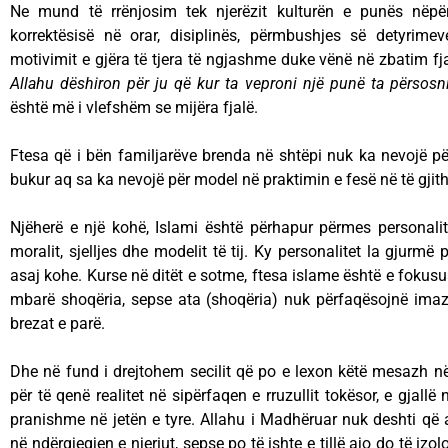
Ne mund të rrënjosim tek njerëzit kulturën e punës nëpërm
korrektësisë në orar, disiplinës, përmbushjes së detyrim
motivimit e gjëra të tjera të ngjashme duke vënë në zbatim fja
Allahu dëshiron për ju që kur ta veproni një punë ta përsosni
është më i vlefshëm se mijëra fjalë.
Ftesa që i bën familjarëve brenda në shtëpi nuk ka nevojë pë
bukur aq sa ka nevojë për model në praktimin e fesë në të gjit
Njëherë e një kohë, Islami është përhapur përmes personalite
moralit, sjelljes dhe modelit të tij. Ky personalitet la gjurmë
asaj kohe. Kurse në ditët e sotme, ftesa islame është e fokusua
mbarë shoqëria, sepse ata (shoqëria) nuk përfaqësojnë imazh
brezat e parë.
Dhe në fund i drejtohem secilit që po e lexon këtë mesazh n
për të qenë realitet në sipërfaqen e rruzullit tokësor, e gjall
pranishme në jetën e tyre. Allahu i Madhëruar nuk deshti që a
në ndërgjegjen e njeriut, sepse po të ishte e tillë ajo do të izo