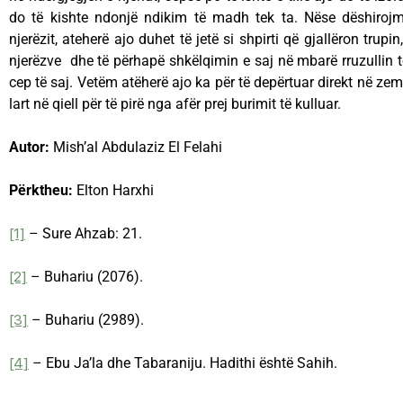
do të kishte ndonjë ndikim të madh tek ta. Nëse dëshirojm
njerëzit, ateherë ajo duhet të jetë si shpirti që gjallëron trupin
njerëzve dhe të përhapë shkëlqimin e saj në mbarë rruzullin 
cep të saj. Vetëm atëherë ajo ka për të depërtuar direkt në zemr
lart në qiell për të pirë nga afër prej burimit të kulluar.
Autor:
Mish’al Abdulaziz El Felahi
Përktheu:
Elton Harxhi
[1]
– Sure Ahzab: 21.
[2]
– Buhariu (2076).
[3]
– Buhariu (2989).
[4]
– Ebu Ja’la dhe Tabaraniju. Hadithi është Sahih.