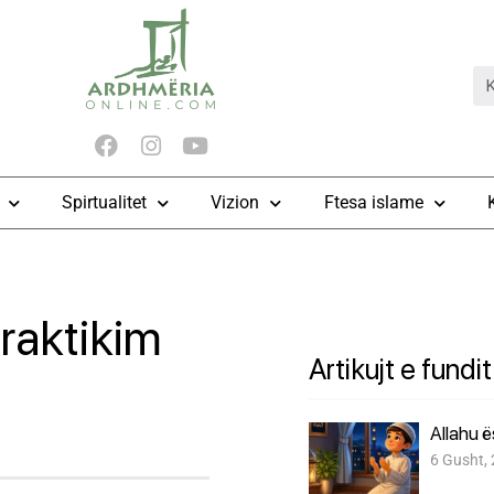
Spirtualitet
Vizion
Ftesa islame
praktikim
Artikujt e fundit
Allahu 
6 Gusht,