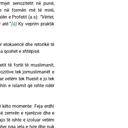
jet seriozitetit në punë,
eve në formën më të mirë,
lën e Profetit (a.s):
“Vërtet,
 atë.”
[4]
Ky veprim praktik
r elokuencë dhe retorikë të
ha qoshet e shtëpisë.
tit të fortë të muslimanit,
 pozitive tek jomuslimanët e
r vetëm tek ftuesit e jo tek
in e islamit që ishte ndër
ë këto momente: Feja erdhi
ë në zemrën e njerëzve dhe e
jo të ishte e izoluar vetëm
lohej nga jeta e tyre dhe nuk