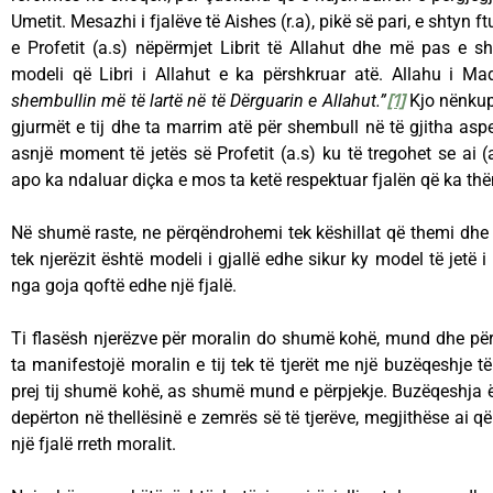
Umetit. Mesazhi i fjalëve të Aishes (r.a), pikë së pari, e shtyn f
e Profetit (a.s) nëpërmjet Librit të Allahut dhe më pas e shty
modeli që Libri i Allahut e ka përshkruar atë. Allahu i Ma
shembullin më të lartë në të Dërguarin e Allahut.”
[1]
Kjo nënkup
gjurmët e tij dhe ta marrim atë për shembull në të gjitha asp
asnjë moment të jetës së Profetit (a.s) ku të tregohet se ai (
apo ka ndaluar diçka e mos ta ketë respektuar fjalën që ka thë
Në shumë raste, ne përqëndrohemi tek këshillat që themi dhe
tek njerëzit është modeli i gjallë edhe sikur ky model të jetë 
nga goja qoftë edhe një fjalë.
Ti flasësh njerëzve për moralin do shumë kohë, mund dhe për
ta manifestojë moralin e tij tek të tjerët me një buzëqeshje t
prej tij shumë kohë, as shumë mund e përpjekje. Buzëqeshja 
depërton në thellësinë e zemrës së të tjerëve, megjithëse ai q
një fjalë rreth moralit.