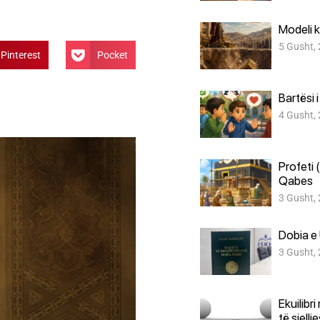
Modeli k
5 Gusht,
Pinterest
Pocket
Bartësi 
4 Gusht,
Profeti 
Qabes
3 Gusht,
Dobia e 
3 Gusht,
Ekuilibr
të sjellj