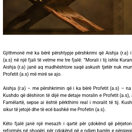
Gjithmonë më ka bërë përshtypje përshkrimi që Aishja (r.a) i 
(a.s) në një fjali të vetme me tre fjalë: “Morali i tij ishte Kura
Aishja (r.a) janë aq madhështore saqë askush tjetër nuk mun
Profetit (a.s) më mirë se ajo.
Aishja (r.a) – me përshkrimin që i ka bërë Profetit (a.s) – na
Kushdo që dëshiron të dijë me detaje moralin e Profetit (a.s), 
Famëlartë, sepse ai është përkthimi real i moralit të tij. Ku
sikur të jetojë dhe të ecë bashkë me Profetin (a.s).
Këto fjalë janë një mesazh i qartë për çdokënd që përjeto
reformës në shoqëri, për çdokënd që e ndjen barrën e përgjegjë