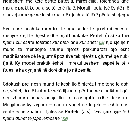
Ngjashëm me këtë është butësia, mirësjellja, toleranca dhe 
morale praktike para se të jenë fjalë. Morali i bujarisë është n
e nevojshme që ne të shkruajmë rrjeshta të tërë për ta shpjegu
Secili prej nesh ka mundësi të ngulisë tek të tjerët ndjenjën 
mënyrë krejt të thjeshë dhe mjaft praktike. Profeti (a.s) ka th
njeri i cili është tolerant kur blen dhe kur shet.”
[2]
Kjo sjellje 
mund të mendojnë shumë njerëz, përkundrazi ajo është
madhështore që lë gjurmë pozitive tek njerëzit, gjurmë që nuk 
fjalë. Ky model praktik është i mrekullueshëm, sepsë lë të 
ftuesi e ka dynjanë në dorë dhe jo në zemër.
Çdokush prej nesh mund të këshillojë njerëzit me tone të as
ne, vërtet, do të ishim të vetëdijshëm për fuqinë e ndikimit që 
neglizhonim aspak asnjë lloj mirësie qoftë edhe duke i d
Megjithëse ky veprim – sado i vogël që të jetë – është një 
është edhe zbatim i fjalës së Profetit (a.s):
“Për çdo nyje të t
njeriu duhet të japë lëmoshë.”
[3]