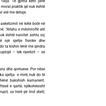
falja. Të gjitha këto janë
jë moral praktik që nuk është
ar atë me detaje.
e asketizmit në këtë botë në
ënë:
“Allahu e mëshiroftë atë
nuk është naivitet ashtu siç
 një sjellje fisnike dhe
do ta kishin lënë me qindra
kuptojë – tek njerëzit – se
hpra dhe qortuese. Por nëse
ka sjellja e mirë, nuk do të
hënë bakshish kamarierit.
ftesë e qartë, njëkohësisht
rupit, sa herë që lind dielli,