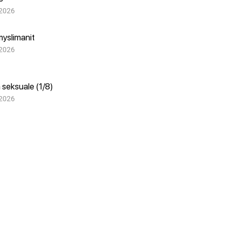
 2026
myslimanit
 2026
 seksuale (1/8)
 2026