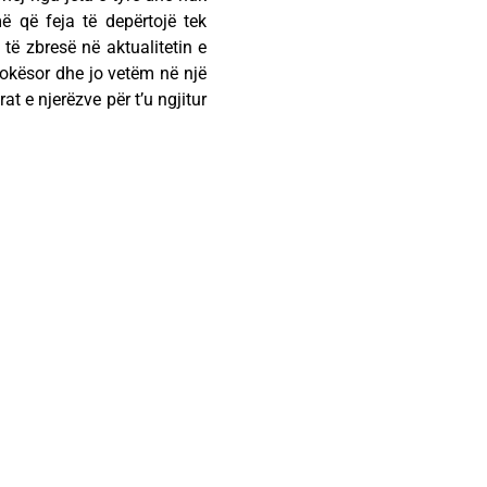
ë që feja të depërtojë tek
, të zbresë në aktualitetin e
tokësor dhe jo vetëm në një
at e njerëzve për t’u ngjitur