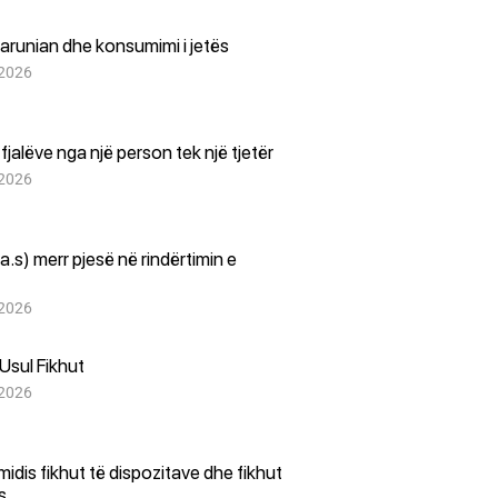
arunian dhe konsumimi i jetës
 2026
i fjalëve nga një person tek një tjetër
 2026
(a.s) merr pjesë në rindërtimin e
 2026
Usul Fikhut
 2026
i midis fikhut të dispozitave dhe fikhut
es