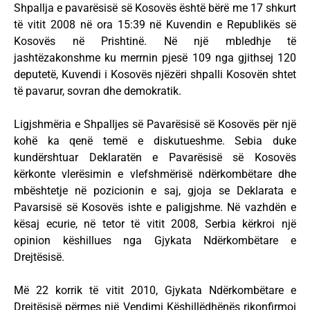
Shpallja e pavarësisë së Kosovës është bërë me 17 shkurt
të vitit 2008 në ora 15:39 në Kuvendin e Republikës së
Kosovës në Prishtinë. Në një mbledhje të
jashtëzakonshme ku merrnin pjesë 109 nga gjithsej 120
deputetë, Kuvendi i Kosovës njëzëri shpalli Kosovën shtet
të pavarur, sovran dhe demokratik.
Ligjshmëria e Shpalljes së Pavarësisë së Kosovës për një
kohë ka qenë temë e diskutueshme. Sebia duke
kundërshtuar Deklaratën e Pavarësisë së Kosovës
kërkonte vlerësimin e vlefshmërisë ndërkombëtare dhe
mbështetje në pozicionin e saj, gjoja se Deklarata e
Pavarsisë së Kosovës ishte e paligjshme. Në vazhdën e
kësaj ecurie, në tetor të vitit 2008, Serbia kërkroi një
opinion këshillues nga Gjykata Ndërkombëtare e
Drejtësisë.
Më 22 korrik të vitit 2010, Gjykata Ndërkombëtare e
Drejtësisë përmes një Vendimi Këshillëdhënës rikonfirmoi