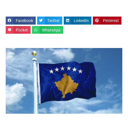
Facebook
Twitter
LinkedIn
Pinterest
Pocket
WhatsApp