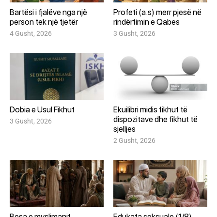
Bartësi i fjalëve nga një
Profeti (a.s) merr pjesë në
person tek një tjetër
rindërtimin e Qabes
4 Gusht, 2026
3 Gusht, 2026
Dobia e Usul Fikhut
Ekuilibri midis fikhut të
dispozitave dhe fikhut të
3 Gusht, 2026
sjelljes
2 Gusht, 2026
Besa e myslimanit
Edukata seksuale (1/8)