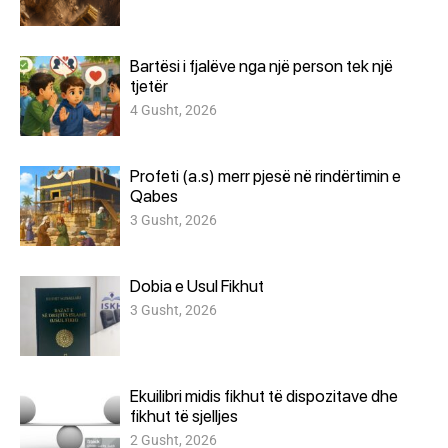
Bartësi i fjalëve nga një person tek një
tjetër
4 Gusht, 2026
Profeti (a.s) merr pjesë në rindërtimin e
Qabes
3 Gusht, 2026
Dobia e Usul Fikhut
3 Gusht, 2026
Ekuilibri midis fikhut të dispozitave dhe
fikhut të sjelljes
2 Gusht, 2026