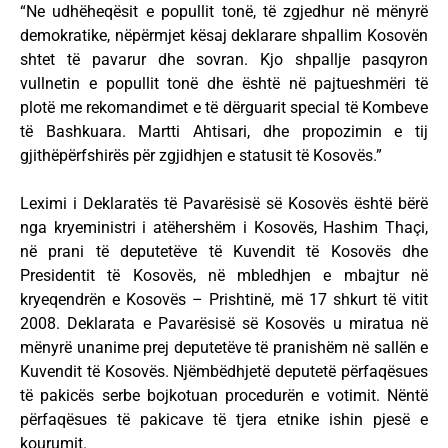
“Ne udhëheqësit e popullit tonë, të zgjedhur në mënyrë
demokratike, nëpërmjet kësaj deklarare shpallim Kosovën
shtet të pavarur dhe sovran. Kjo shpallje pasqyron
vullnetin e popullit tonë dhe është në pajtueshmëri të
plotë me rekomandimet e të dërguarit special të Kombeve
të Bashkuara. Martti Ahtisari, dhe propozimin e tij
gjithëpërfshirës për zgjidhjen e statusit të Kosovës.”
Leximi i Deklaratës të Pavarësisë së Kosovës është bërë
nga kryeministri i atëhershëm i Kosovës, Hashim Thaçi,
në prani të deputetëve të Kuvendit të Kosovës dhe
Presidentit të Kosovës, në mbledhjen e mbajtur në
kryeqendrën e Kosovës – Prishtinë, më 17 shkurt të vitit
2008. Deklarata e Pavarësisë së Kosovës u miratua në
mënyrë unanime prej deputetëve të pranishëm në sallën e
Kuvendit të Kosovës. Njëmbëdhjetë deputetë përfaqësues
të pakicës serbe bojkotuan procedurën e votimit. Nëntë
përfaqësues të pakicave të tjera etnike ishin pjesë e
kourumit.