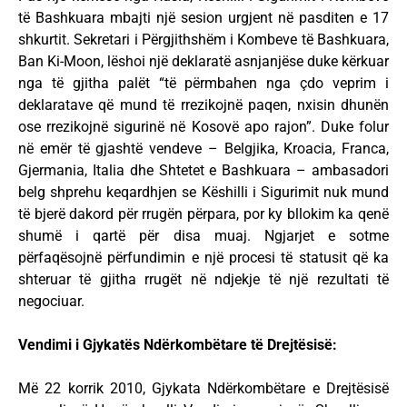
të Bashkuara mbajti një sesion urgjent në pasditen e 17
shkurtit. Sekretari i Përgjithshëm i Kombeve të Bashkuara,
Ban Ki-Moon, lëshoi një deklaratë asnjanjëse duke kërkuar
nga të gjitha palët “të përmbahen nga çdo veprim i
deklaratave që mund të rrezikojnë paqen, nxisin dhunën
ose rrezikojnë sigurinë në Kosovë apo rajon”. Duke folur
në emër të gjashtë vendeve – Belgjika, Kroacia, Franca,
Gjermania, Italia dhe Shtetet e Bashkuara – ambasadori
belg shprehu keqardhjen se Këshilli i Sigurimit nuk mund
të bjerë dakord për rrugën përpara, por ky bllokim ka qenë
shumë i qartë për disa muaj. Ngjarjet e sotme
përfaqësojnë përfundimin e një procesi të statusit që ka
shteruar të gjitha rrugët në ndjekje të një rezultati të
negociuar.
Vendimi i Gjykatës Ndërkombëtare të Drejtësisë:
Më 22 korrik 2010, Gjykata Ndërkombëtare e Drejtësisë