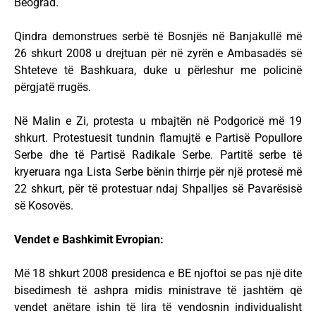
Beograd.
Qindra demonstrues serbë të Bosnjës në Banjakullë më
26 shkurt 2008 u drejtuan për në zyrën e Ambasadës së
Shteteve të Bashkuara, duke u përleshur me policinë
përgjatë rrugës.
Në Malin e Zi, protesta u mbajtën në Podgoricë më 19
shkurt. Protestuesit tundnin flamujtë e Partisë Popullore
Serbe dhe të Partisë Radikale Serbe. Partitë serbe të
kryeruara nga Lista Serbe bënin thirrje për një protesë më
22 shkurt, për të protestuar ndaj Shpalljes së Pavarësisë
së Kosovës.
Vendet e Bashkimit Evropian:
Më 18 shkurt 2008 presidenca e BE njoftoi se pas një dite
bisedimesh të ashpra midis ministrave të jashtëm që
vendet anëtare ishin të lira të vendosnin individualisht