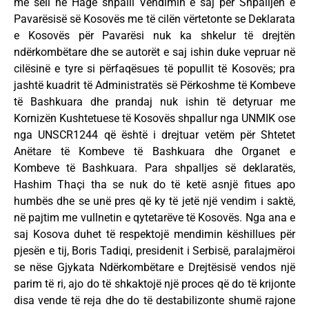
me seli në Hagë shpalli Vendimin e saj për Shpalljen e
Pavarësisë së Kosovës me të cilën vërtetonte se Deklarata
e Kosovës për Pavarësi nuk ka shkelur të drejtën
ndërkombëtare dhe se autorët e saj ishin duke vepruar në
cilësinë e tyre si përfaqësues të popullit të Kosovës; pra
jashtë kuadrit të Administratës së Përkoshme të Kombeve
të Bashkuara dhe prandaj nuk ishin të detyruar me
Kornizën Kushtetuese të Kosovës shpallur nga UNMIK ose
nga UNSCR1244 që është i drejtuar vetëm për Shtetet
Anëtare të Kombeve të Bashkuara dhe Organet e
Kombeve të Bashkuara. Para shpalljes së deklaratës,
Hashim Thaçi tha se nuk do të ketë asnjë fitues apo
humbës dhe se unë pres që ky të jetë një vendim i saktë,
në pajtim me vullnetin e qytetarëve të Kosovës. Nga ana e
saj Kosova duhet të respektojë mendimin këshillues për
pjesën e tij, Boris Tadiqi, presidenit i Serbisë, paralajmëroi
se nëse Gjykata Ndërkombëtare e Drejtësisë vendos një
parim të ri, ajo do të shkaktojë një proces që do të krijonte
disa vende të reja dhe do të destabilizonte shumë rajone