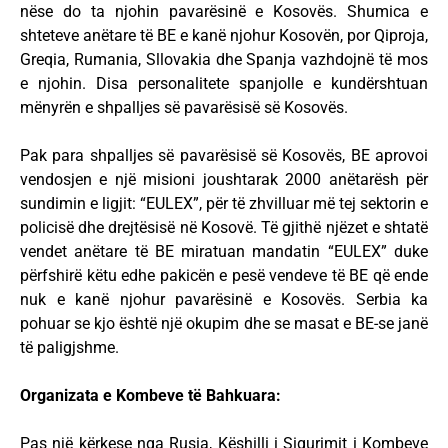
nëse do ta njohin pavarësinë e Kosovës. Shumica e
shteteve anëtare të BE e kanë njohur Kosovën, por Qiproja,
Greqia, Rumania, Sllovakia dhe Spanja vazhdojnë të mos
e njohin. Disa personalitete spanjolle e kundërshtuan
mënyrën e shpalljes së pavarësisë së Kosovës.
Pak para shpalljes së pavarësisë së Kosovës, BE aprovoi
vendosjen e një misioni joushtarak 2000 anëtarësh për
sundimin e ligjit: “EULEX”, për të zhvilluar më tej sektorin e
policisë dhe drejtësisë në Kosovë. Të gjithë njëzet e shtatë
vendet anëtare të BE miratuan mandatin “EULEX” duke
përfshirë këtu edhe pakicën e pesë vendeve të BE që ende
nuk e kanë njohur pavarësinë e Kosovës. Serbia ka
pohuar se kjo është një okupim dhe se masat e BE-se janë
të paligjshme.
Organizata e Kombeve të Bahkuara:
Pas një kërkese nga Rusia, Këshilli i Sigurimit i Kombeve