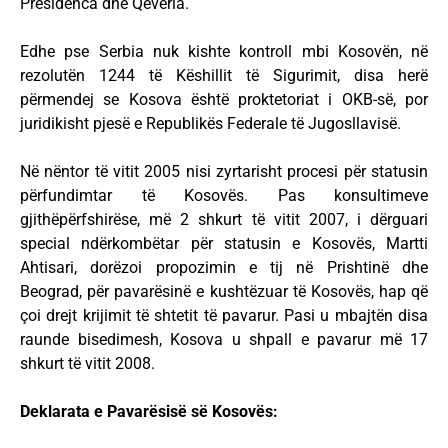
Presidenca dhe Qeveria.
Edhe pse Serbia nuk kishte kontroll mbi Kosovën, në
rezolutën 1244 të Këshillit të Sigurimit, disa herë
përmendej se Kosova është proktetoriat i OKB-së, por
juridikisht pjesë e Republikës Federale të Jugosllavisë.
Në nëntor të vitit 2005 nisi zyrtarisht procesi për statusin
përfundimtar të Kosovës. Pas konsultimeve
gjithëpërfshirëse, më 2 shkurt të vitit 2007, i dërguari
special ndërkombëtar për statusin e Kosovës, Martti
Ahtisari, dorëzoi propozimin e tij në Prishtinë dhe
Beograd, për pavarësinë e kushtëzuar të Kosovës, hap që
çoi drejt krijimit të shtetit të pavarur. Pasi u mbajtën disa
raunde bisedimesh, Kosova u shpall e pavarur më 17
shkurt të vitit 2008.
Deklarata e Pavarësisë së Kosovës: