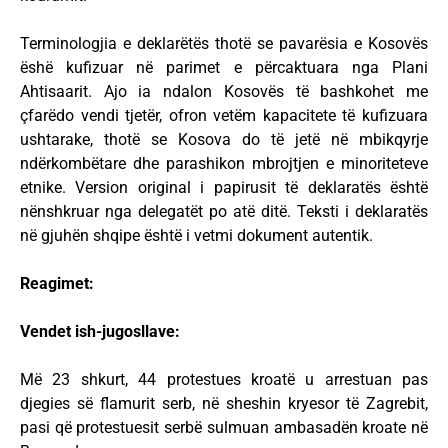
Terminologjia e deklarëtës thotë se pavarësia e Kosovës
ëshë kufizuar në parimet e përcaktuara nga Plani
Ahtisaarit. Ajo ia ndalon Kosovës të bashkohet me
çfarëdo vendi tjetër, ofron vetëm kapacitete të kufizuara
ushtarake, thotë se Kosova do të jetë në mbikqyrje
ndërkombëtare dhe parashikon mbrojtjen e minoriteteve
etnike. Version original i papirusit të deklaratës është
nënshkruar nga delegatët po atë ditë. Teksti i deklaratës
në gjuhën shqipe është i vetmi dokument autentik.
Reagimet:
Vendet ish-jugosllave:
Më 23 shkurt, 44 protestues kroatë u arrestuan pas
djegies së flamurit serb, në sheshin kryesor të Zagrebit,
pasi që protestuesit serbë sulmuan ambasadën kroate në