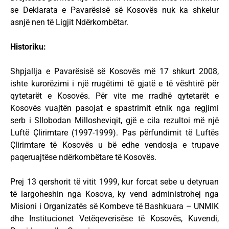
se Deklarata e Pavarësisë së Kosovës nuk ka shkelur
asnjë nen të Ligjit Ndërkombëtar.
Historiku:
Shpjallja e Pavarësisë së Kosovës më 17 shkurt 2008,
ishte kurorëzimi i një rrugëtimi të gjatë e të vështirë për
qytetarët e Kosovës. Për vite me rradhë qytetarët e
Kosovës vuajtën pasojat e spastrimit etnik nga regjimi
serb i Sllobodan Millosheviqit, gjë e cila rezultoi më një
Luftë Çlirimtare (1997-1999). Pas përfundimit të Luftës
Çlirimtare të Kosovës u bë edhe vendosja e trupave
paqeruajtëse ndërkombëtare të Kosovës.
Prej 13 qershorit të vitit 1999, kur forcat sebe u detyruan
të largoheshin nga Kosova, ky vend administrohej nga
Misioni i Organizatës së Kombeve të Bashkuara – UNMIK
dhe Institucionet Vetëqeverisëse të Kosovës, Kuvendi,