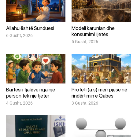
Allahu është Sunduesi
Modeli karunian dhe
konsumimi i jetës
6 Gusht, 2026
5 Gusht, 2026
Bartësi i fjalëve nga një
Profeti (a.s) merr pjesë në
person tek një tjetër
rindërtimin e Qabes
4 Gusht, 2026
3 Gusht, 2026