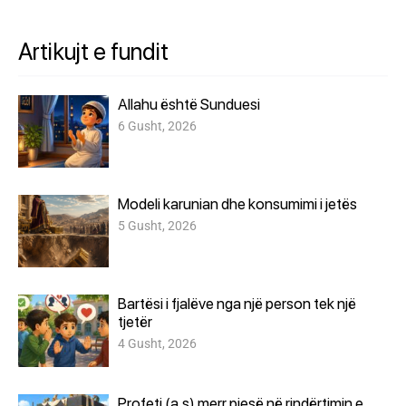
Artikujt e fundit
Allahu është Sunduesi
6 Gusht, 2026
Modeli karunian dhe konsumimi i jetës
5 Gusht, 2026
Bartësi i fjalëve nga një person tek një
tjetër
4 Gusht, 2026
Profeti (a.s) merr pjesë në rindërtimin e