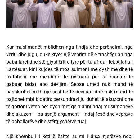
Kur muslimanët mblidhen nga lindja dhe perëndimi, nga
veriu dhe jugu, duke kryer një veprim që e trashëguan nga
baballarët dhe stërgjyshërit e tyre për tu afruar tek Allahu i
Lartësuar, kini kujdes të mos sulmoni me dyshime dhe të
nxitoheni me mendime të nxituara për ta quajtur të
gabuar, bidat apo devijim. Sepse umeti nuk mund të
bashktohet rreth një çështje të devijuar dhe nuk mund të
pajtohet mbi bidatin; përkundrazi ju duhet të akuzoni dhe
të qortoni veten për dyshimet që hidhni ndaj muslimanëve
dhe akuzën – pa asnjë argument – ndaj fesë dhe veprave
të baballarëve dhe stërgjyshërve tuaj.
Një shembull i këtillë është sulmi i disa njerëzve ndaj