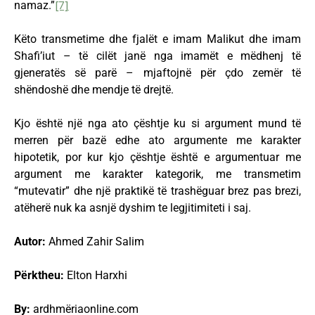
namaz.”
[7]
Këto transmetime dhe fjalët e imam Malikut dhe imam
Shafi’iut – të cilët janë nga imamët e mëdhenj të
gjeneratës së parë – mjaftojnë për çdo zemër të
shëndoshë dhe mendje të drejtë.
Kjo është një nga ato çështje ku si argument mund të
merren për bazë edhe ato argumente me karakter
hipotetik, por kur kjo çështje është e argumentuar me
argument me karakter kategorik, me transmetim
“mutevatir” dhe një praktikë të trashëguar brez pas brezi,
atëherë nuk ka asnjë dyshim te legjitimiteti i saj.
Autor:
Ahmed Zahir Salim
Përktheu:
Elton Harxhi
By:
ardhmëriaonline.com