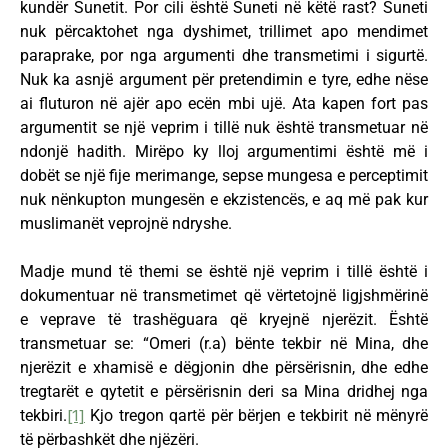
kundër Sunetit. Por cili është Suneti në këtë rast? Suneti
nuk përcaktohet nga dyshimet, trillimet apo mendimet
paraprake, por nga argumenti dhe transmetimi i sigurtë.
Nuk ka asnjë argument për pretendimin e tyre, edhe nëse
ai fluturon në ajër apo ecën mbi ujë. Ata kapen fort pas
argumentit se një veprim i tillë nuk është transmetuar në
ndonjë hadith. Mirëpo ky lloj argumentimi është më i
dobët se një fije merimange, sepse mungesa e perceptimit
nuk nënkupton mungesën e ekzistencës, e aq më pak kur
muslimanët veprojnë ndryshe.
Madje mund të themi se është një veprim i tillë është i
dokumentuar në transmetimet që vërtetojnë ligjshmërinë
e veprave të trashëguara që kryejnë njerëzit. Është
transmetuar se: “Omeri (r.a) bënte tekbir në Mina, dhe
njerëzit e xhamisë e dëgjonin dhe përsërisnin, dhe edhe
tregtarët e qytetit e përsërisnin deri sa Mina dridhej nga
tekbiri.
[1]
Kjo tregon qartë për bërjen e tekbirit në mënyrë
të përbashkët dhe njëzëri.