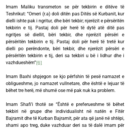
Imam Maliku transmeton se për tekbirin e ditëve të
Teshrikut: “Omeri (r.a) doli ditën pas Ditës së Kurbanit, kur
dielli ishte pak i ngritur, dhe bëri tekbir; njerëzit e përsëritën
tekbirin e tij. Pastaj doli për herë të dytë atë ditë pas
ngritjes së diellit, bëri tekbir, dhe njerëzit përsëri e
përsëritën tekbirin e tij. Pastaj doli për herë të tretë kur
dielli po perëndonte, bëri tekbir, dhe njerëzit përsëri e
përsëritën tekbirin e tij, deri sa tekbiri u bë i lidhur dhe i
vazhdueshëm”
[6]
Imam Baxhi shpjegon se kjo përfshin të pesë namazet e
obligueshme, jo namazet vullnetare, dhe është e lejuar të
bëhet tre herë, më shumë ose më pak nuk ka problem.
Imam Shafi’i thotë se “Është e preferueshme të bëhet
tekbiri në grupe dhe individualisht në natën e Fitër
Bajramit dhe të Kurban Bajramit, për ata që janë në shtëpi,
xhami apo treg, duke vazhduar deri sa të dalë imam për