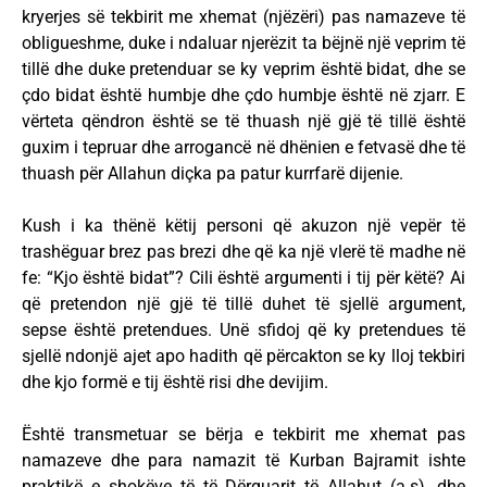
kryerjes së tekbirit me xhemat (njëzëri) pas namazeve të
obligueshme, duke i ndaluar njerëzit ta bëjnë një veprim të
tillë dhe duke pretenduar se ky veprim është bidat, dhe se
çdo bidat është humbje dhe çdo humbje është në zjarr. E
vërteta qëndron është se të thuash një gjë të tillë është
guxim i tepruar dhe arrogancë në dhënien e fetvasë dhe të
thuash për Allahun diçka pa patur kurrfarë dijenie.
Kush i ka thënë këtij personi që akuzon një vepër të
trashëguar brez pas brezi dhe që ka një vlerë të madhe në
fe: “Kjo është bidat”? Cili është argumenti i tij për këtë? Ai
që pretendon një gjë të tillë duhet të sjellë argument,
sepse është pretendues. Unë sfidoj që ky pretendues të
sjellë ndonjë ajet apo hadith që përcakton se ky lloj tekbiri
dhe kjo formë e tij është risi dhe devijim.
Është transmetuar se bërja e tekbirit me xhemat pas
namazeve dhe para namazit të Kurban Bajramit ishte
praktikë e shokëve të të Dërguarit të Allahut (a.s), dhe