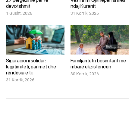
27 përgëzime për të
Vështrimi Gjithëpërfshirës
devotshmit
ndaj Kuranit
1 Gusht, 2026
31 Korrik, 2026
Siguracioni solidar:
Familjariteti i besimtarit me
legjitimiteti, parimet dhe
mbarë ekzistencën
rëndësia e tij
30 Korrik, 2026
31 Korrik, 2026