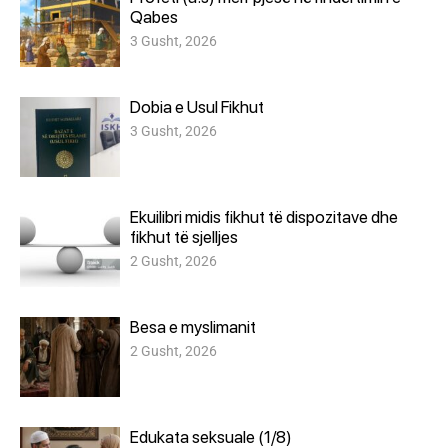
Qabes
3 Gusht, 2026
Dobia e Usul Fikhut
3 Gusht, 2026
Ekuilibri midis fikhut të dispozitave dhe
fikhut të sjelljes
2 Gusht, 2026
Besa e myslimanit
2 Gusht, 2026
Edukata seksuale (1/8)