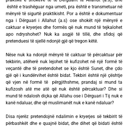
është e trashëguar nga umeti, pra është e transmetuar në
mënyrë të sigurtë praktikisht. Por a është e dokumentuar
nga i Dërguari i Allahut (a.s) ose shokët një mënyrë e
caktuar e kryerjes dhe formës që nuk mund të tejkalohet
apo ndryshohet? Nuk ka asgjë të tillë, dhe sfidoj që
pretenduesi të sjellë ndonjë gjë që tregon këtë.
Nëse nuk ka ndonjë mënyrë të caktuar të përcaktuar për
tekbirin, atëherë nuk lejohet të kufizohet në një formë të
veçantë dhe të pretendohet se kjo është Sunet, dhe çdo
gjë që i kundërvihet është bidat. Tekbiri është një çështje
që vjen në formë të përgjithshme, prandaj si mund ta
kufizosh atë me atë që nuk është përcaktuar? Dhe si
mund të ndalosh diçka që Allahu ose i Dërguari i Tij nuk e
kanë ndaluar, dhe që muslimanët nuk e kanë ndaluar?
Disa njerëz pretendojnë ndalimin e kryerjes së tekbirit të
përbashkët dhe e quajnë bidat, dhe dihet që bidati është