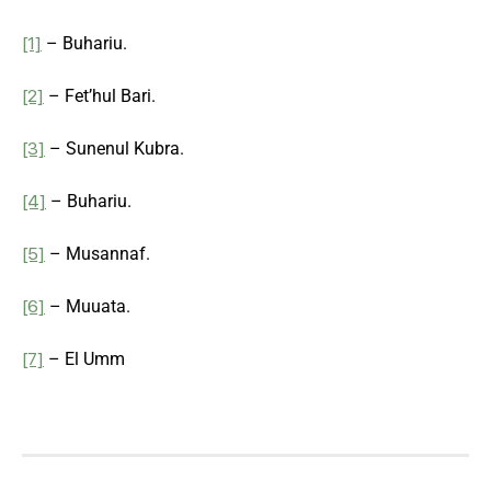
[1]
– Buhariu.
[2]
– Fet’hul Bari.
[3]
– Sunenul Kubra.
[4]
– Buhariu.
[5]
– Musannaf.
[6]
– Muuata.
[7]
– El Umm