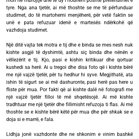
mori në mbrojtje dhe të dy i hodhëm poshtë pretendimet e
tyre. Nga ana tjetër, ai më thoshte se me të përfunduar
studimet, do të martohemi menjëherë, për vetë faktin se
unë e pata refuzuar idenë e martesës ndërkohë që
vazhdoja studimet.
Një ditë vajta tek motra e tij dhe e binda se mes nesh nuk
kishte asgjë të dyshimtë, ashtu siç binda dhe nënën e
vëllezërit e tij. Kjo, pasi e kishin kritikuar dhe qortuar
kushedi sa herë. Ai u tregoi dhe disa foto që i kishte bërë
me një vajzë tjetër, për tu hedhur hi syve. Megjithatë, ata
ishin të sigurt se ai më dashuronte, pasi herë pas here u
fliste për mua. Por fakti që ai kishte dalë në fotografi me
një vajzë tjetër filloi të më shqetësojë. Ai më kishte
tradhtuar me një tjetër dhe fillimisht refuzoja ti flas. Ai më
thoshte se e kishte bërë këtë për mua dhe për shkak se e
doja si e marrë, e fala.
Lidhja jonë vazhdonte dhe ne shkonim e vinim bashkë