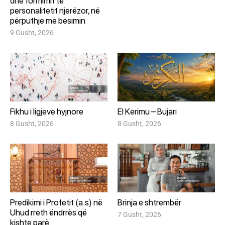
dhe formimit të
personalitetit njerëzor, në
përputhje me besimin
9 Gusht, 2026
Fikhu i ligjeve hyjnore
El Kerimu – Bujari
8 Gusht, 2026
8 Gusht, 2026
Predikimi i Profetit (a.s) në
Brinja e shtrembër
Uhud rreth ëndrrës që
7 Gusht, 2026
kishte parë