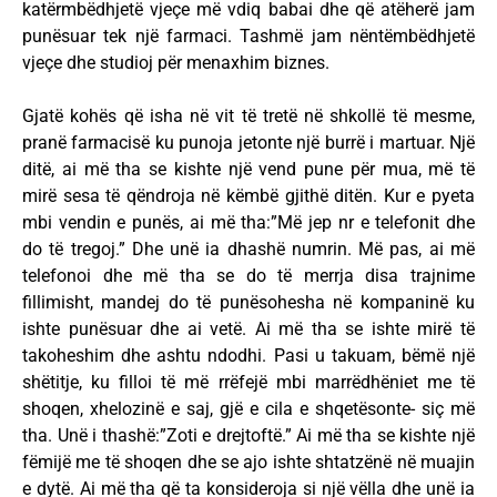
katërmbëdhjetë vjeçe më vdiq babai dhe që atëherë jam
punësuar tek një farmaci. Tashmë jam nëntëmbëdhjetë
vjeçe dhe studioj për menaxhim biznes.
Gjatë kohës që isha në vit të tretë në shkollë të mesme,
pranë farmacisë ku punoja jetonte një burrë i martuar. Një
ditë, ai më tha se kishte një vend pune për mua, më të
mirë sesa të qëndroja në këmbë gjithë ditën. Kur e pyeta
mbi vendin e punës, ai më tha:”Më jep nr e telefonit dhe
do të tregoj.” Dhe unë ia dhashë numrin. Më pas, ai më
telefonoi dhe më tha se do të merrja disa trajnime
fillimisht, mandej do të punësohesha në kompaninë ku
ishte punësuar dhe ai vetë. Ai më tha se ishte mirë të
takoheshim dhe ashtu ndodhi. Pasi u takuam, bëmë një
shëtitje, ku filloi të më rrëfejë mbi marrëdhëniet me të
shoqen, xhelozinë e saj, gjë e cila e shqetësonte- siç më
tha. Unë i thashë:”Zoti e drejtoftë.” Ai më tha se kishte një
fëmijë me të shoqen dhe se ajo ishte shtatzënë në muajin
e dytë. Ai më tha që ta konsideroja si një vëlla dhe unë ia