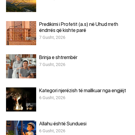
Predikimi i Profetit (a.s) në Uhud rreth
ëndrrës që kishte parë
7 Gusht, 2026
Brinja e shtrembër
7 Gusht, 2026
Kategori njerëzish të mallkuar nga engjëjt
6 Gusht, 2026
Allahu është Sunduesi
6 Gusht, 2026