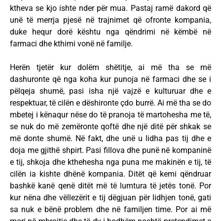
ktheva se kjo ishte nder për mua. Pastaj ramë dakord që
unë të merrja pjesë në trajnimet që ofronte kompania,
duke hequr dorë kështu nga qëndrimi në këmbë në
farmaci dhe kthimi vonë në familje.
Herën tjetër kur dolëm shëtitje, ai më tha se më
dashuronte që nga koha kur punoja në farmaci dhe se i
pëlqeja shumë, pasi isha një vajzë e kulturuar dhe e
respektuar, të cilën e dëshironte çdo burrë. Ai më tha se do
mbetej i kënaqur nëse do të pranoja të martohesha me të,
se nuk do më zemëronte qoftë dhe një ditë për shkak se
më donte shumë. Në fakt, dhe unë u lidha pas tij dhe e
doja me gjithë shpirt. Pasi fillova dhe punë në kompaninë
e tij, shkoja dhe kthehesha nga puna me makinën e tij, të
cilën ia kishte dhënë kompania. Ditët që kemi qëndruar
bashkë kanë qenë ditët më të lumtura të jetës tonë. Por
kur nëna dhe vëllezërit e tij dëgjuan për lidhjen tonë, gati
sa nuk e bënë problem dhe në familjen time. Por ai më