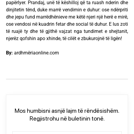
papërlyer. Prandaj, unë të këshilloj që ta ruash nderin dhe
dinjitetin tënd, duke marrë vendimin e duhur: ose ndërpriti
dhe jepu fund marrëdhënieve me këtë njeri një herë e mirë,
ose vendosi në kuadrin fetar dhe social të duhur. E lus zoti
të ruajë ty dhe të gjithë vajzat nga tundimet e shejtanit,
njerëz qofshin apo xhinde, të cilët e zbukurojnë të ligën!
By:
ardhmëriaonline.com
Mos humbisni asnjë lajm të rëndësishëm.
Regjistrohu në buletinin tonë.