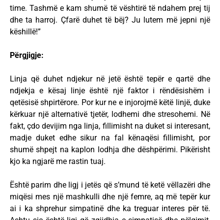
time. Tashmë e kam shumë të vështirë të ndahem prej tij
dhe ta harroj. Çfarë duhet të bëj? Ju lutem më jepni një
këshillë!”
Përgjigje:
Linja që duhet ndjekur në jetë është tepër e qartë dhe
ndjekja e kësaj linje është një faktor i rëndësishëm i
qetësisë shpirtërore. Por kur ne e injorojmë këtë linjë, duke
kërkuar një alternativë tjetër, lodhemi dhe stresohemi. Në
fakt, çdo devijim nga linja, fillimisht na duket si interesant,
madje duket edhe sikur na fal kënaqësi fillimisht, por
shumë shpejt na kaplon lodhja dhe dëshpërimi. Pikërisht
kjo ka ngjarë me rastin tuaj.
Është parim dhe ligj i jetës që s’mund të ketë vëllazëri dhe
miqësi mes një mashkulli dhe një femre, aq më tepër kur
ai i ka shprehur simpatinë dhe ka treguar interes për të.