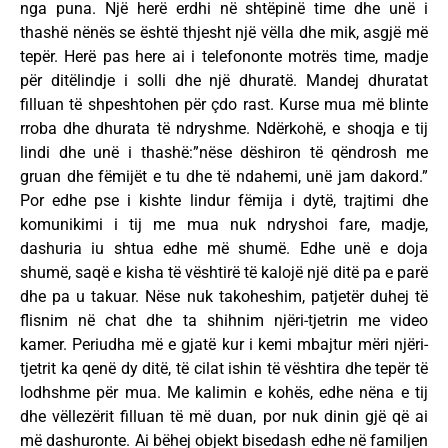
nga puna. Një herë erdhi në shtëpinë time dhe unë i
thashë nënës se është thjesht një vëlla dhe mik, asgjë më
tepër. Herë pas here ai i telefononte motrës time, madje
për ditëlindje i solli dhe një dhuratë. Mandej dhuratat
filluan të shpeshtohen për çdo rast. Kurse mua më blinte
rroba dhe dhurata të ndryshme. Ndërkohë, e shoqja e tij
lindi dhe unë i thashë:”nëse dëshiron të qëndrosh me
gruan dhe fëmijët e tu dhe të ndahemi, unë jam dakord.”
Por edhe pse i kishte lindur fëmija i dytë, trajtimi dhe
komunikimi i tij me mua nuk ndryshoi fare, madje,
dashuria iu shtua edhe më shumë. Edhe unë e doja
shumë, saqë e kisha të vështirë të kalojë një ditë pa e parë
dhe pa u takuar. Nëse nuk takoheshim, patjetër duhej të
flisnim në chat dhe ta shihnim njëri-tjetrin me video
kamer. Periudha më e gjatë kur i kemi mbajtur mëri njëri-
tjetrit ka qenë dy ditë, të cilat ishin të vështira dhe tepër të
lodhshme për mua. Me kalimin e kohës, edhe nëna e tij
dhe vëllezërit filluan të më duan, por nuk dinin gjë që ai
më dashuronte. Ai bëhej objekt bisedash edhe në familjen