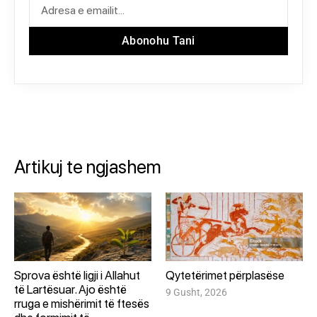
Abonohu Tani
Artikuj te ngjashem
Sprova është ligji i Allahut
Qytetërimet përplasëse
të Lartësuar. Ajo është
9 Gusht, 2026
rruga e mishërimit të ftesës