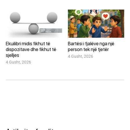
Ekuilibri midis fikhut të
Bartësi i fjalëve nga një
dispozitave dhe fikhut të
person tek një tjetër
sjelljes
4 Gusht, 2026
4 Gusht, 2026