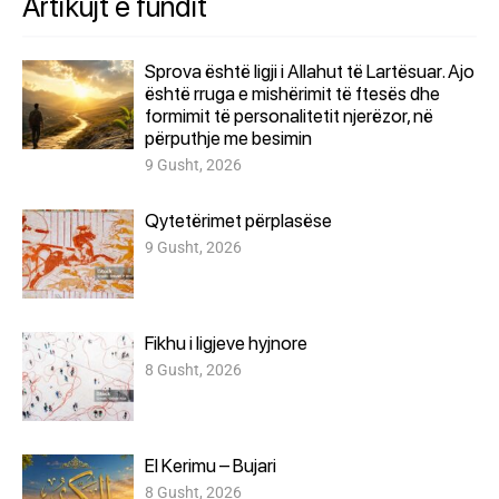
Artikujt e fundit
Sprova është ligji i Allahut të Lartësuar. Ajo
është rruga e mishërimit të ftesës dhe
formimit të personalitetit njerëzor, në
përputhje me besimin
9 Gusht, 2026
Qytetërimet përplasëse
9 Gusht, 2026
Fikhu i ligjeve hyjnore
8 Gusht, 2026
El Kerimu – Bujari
8 Gusht, 2026