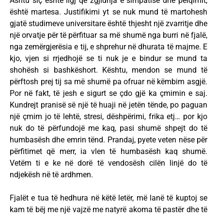
Ashtu siç është ligj që zgjidhja e simpatisë dhe pëlqimit,
është martesa. Justifikimi yt se nuk mund të martohesh
gjatë studimeve universitare është thjesht një zvarritje dhe
një orvatje për të përfituar sa më shumë nga burri në fjalë,
nga zemërgjerësia e tij, e shprehur në dhurata të majme. E
kjo, vjen si rrjedhojë se ti nuk je e bindur se mund ta
shohësh si bashkëshort. Kështu, mendon se mund të
përftosh prej tij sa më shumë pa ofruar në këmbim asgjë.
Por në fakt, të jesh e sigurt se çdo gjë ka çmimin e saj.
Kundrejt pranisë së një të huaji në jetën tënde, po paguan
një çmim jo të lehtë, stresi, dëshpërimi, frika etj… por kjo
nuk do të përfundojë me kaq, pasi shumë shpejt do të
humbasësh dhe emrin tënd. Prandaj, pyete veten nëse për
përfitimet që merr, ia vlen të humbasësh kaq shumë.
Vetëm ti e ke në dorë të vendosësh cilën linjë do të
ndjekësh në të ardhmen.
Fjalët e tua të hedhura në këtë letër, më lanë të kuptoj se
kam të bëj me një vajzë me natyrë akoma të pastër dhe të