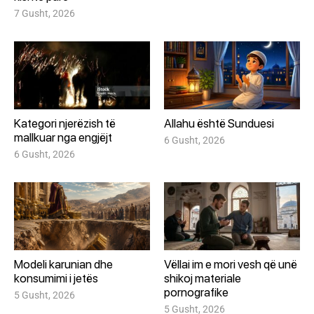
7 Gusht, 2026
Kategori njerëzish të
Allahu është Sunduesi
mallkuar nga engjëjt
6 Gusht, 2026
6 Gusht, 2026
Modeli karunian dhe
Vëllai im e mori vesh që unë
konsumimi i jetës
shikoj materiale
pornografike
5 Gusht, 2026
5 Gusht, 2026