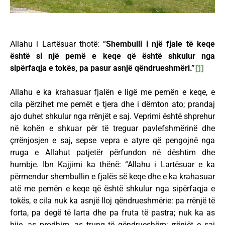
Allahu i Lartësuar thotë: “
Shembulli i një fjale të keqe
është si një pemë e keqe që është shkulur nga
sipërfaqja e tokës, pa pasur asnjë qëndrueshmëri.”
[1]
Allahu e ka krahasuar fjalën e ligë me pemën e keqe, e
cila përzihet me pemët e tjera dhe i dëmton ato; prandaj
ajo duhet shkulur nga rrënjët e saj. Veprimi është shprehur
në kohën e shkuar për të treguar pavlefshmërinë dhe
çrrënjosjen e saj, sepse vepra e atyre që pengojnë nga
rruga e Allahut patjetër përfundon në dështim dhe
humbje. Ibn Kajjimi ka thënë: “Allahu i Lartësuar e ka
përmendur shembullin e fjalës së keqe dhe e ka krahasuar
atë me pemën e keqe që është shkulur nga sipërfaqja e
tokës, e cila nuk ka asnjë lloj qëndrueshmërie: pa rrënjë të
forta, pa degë të larta dhe pa fruta të pastra; nuk ka as
hije, as prodhim, as trung të qëndrueshëm; rrënjët e saj