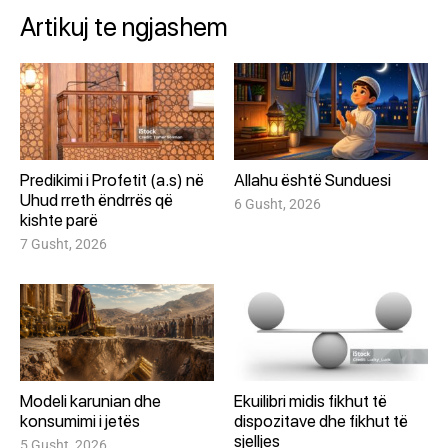
Artikuj te ngjashem
Predikimi i Profetit (a.s) në
Allahu është Sunduesi
Uhud rreth ëndrrës që
6 Gusht, 2026
kishte parë
7 Gusht, 2026
Modeli karunian dhe
Ekuilibri midis fikhut të
konsumimi i jetës
dispozitave dhe fikhut të
sjelljes
5 Gusht, 2026