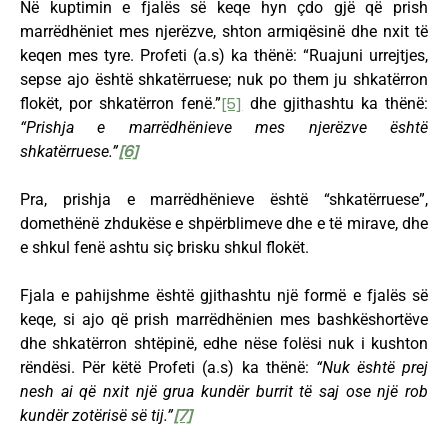
Në kuptimin e fjalës së keqe hyn çdo gjë që prish
marrëdhëniet mes njerëzve, shton armiqësinë dhe nxit të
keqen mes tyre. Profeti (a.s) ka thënë: “Ruajuni urrejtjes,
sepse ajo është shkatërruese; nuk po them ju shkatërron
flokët, por shkatërron fenë.”
[5]
dhe gjithashtu ka thënë:
“Prishja e marrëdhënieve mes njerëzve është
shkatërruese.”
[6]
Pra, prishja e marrëdhënieve është “shkatërruese”,
domethënë zhdukëse e shpërblimeve dhe e të mirave, dhe
e shkul fenë ashtu siç brisku shkul flokët.
Fjala e pahijshme është gjithashtu një formë e fjalës së
keqe, si ajo që prish marrëdhënien mes bashkëshortëve
dhe shkatërron shtëpinë, edhe nëse folësi nuk i kushton
rëndësi. Për këtë Profeti (a.s) ka thënë:
“Nuk është prej
nesh ai që nxit një grua kundër burrit të saj ose një rob
kundër zotërisë së tij.”
[7]