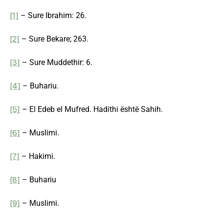
[1]
– Sure Ibrahim: 26.
[2]
– Sure Bekare; 263.
[3]
– Sure Muddethir: 6.
[4]
– Buhariu.
[5]
– El Edeb el Mufred. Hadithi është Sahih.
[6]
– Muslimi.
[7]
– Hakimi.
[8]
– Buhariu
[9]
– Muslimi.