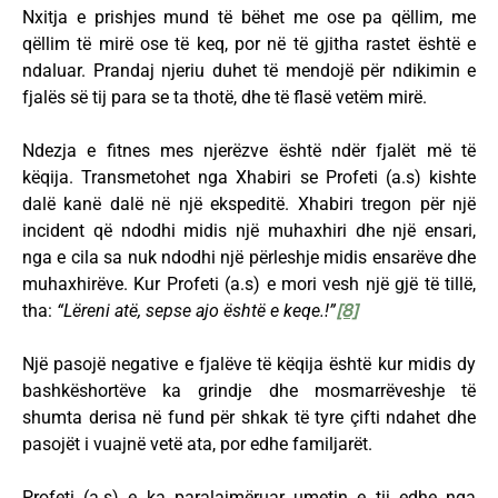
Nxitja e prishjes mund të bëhet me ose pa qëllim, me
qëllim të mirë ose të keq, por në të gjitha rastet është e
ndaluar. Prandaj njeriu duhet të mendojë për ndikimin e
fjalës së tij para se ta thotë, dhe të flasë vetëm mirë.
Ndezja e fitnes mes njerëzve është ndër fjalët më të
këqija. Transmetohet nga Xhabiri se Profeti (a.s) kishte
dalë kanë dalë në një ekspeditë. Xhabiri tregon për një
incident që ndodhi midis një muhaxhiri dhe një ensari,
nga e cila sa nuk ndodhi një përleshje midis ensarëve dhe
muhaxhirëve. Kur Profeti (a.s) e mori vesh një gjë të tillë,
tha:
“Lëreni atë, sepse ajo është e keqe.!”
[8]
Një pasojë negative e fjalëve të këqija është kur midis dy
bashkëshortëve ka grindje dhe mosmarrëveshje të
shumta derisa në fund për shkak të tyre çifti ndahet dhe
pasojët i vuajnë vetë ata, por edhe familjarët.
Profeti (a.s) e ka paralajmëruar umetin e tij edhe nga