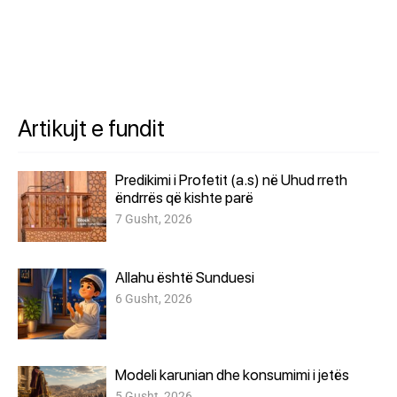
Artikujt e fundit
Predikimi i Profetit (a.s) në Uhud rreth
ëndrrës që kishte parë
7 Gusht, 2026
Allahu është Sunduesi
6 Gusht, 2026
Modeli karunian dhe konsumimi i jetës
5 Gusht, 2026