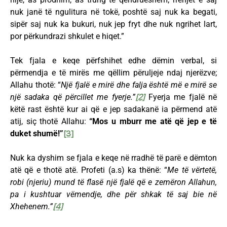
nuk janë të ngulitura në tokë, poshtë saj nuk ka begati,
sipër saj nuk ka bukuri, nuk jep fryt dhe nuk ngrihet lart,
por përkundrazi shkulet e hiqet.”
Tek fjala e keqe përfshihet edhe dëmin verbal, si
përmendja e të mirës me qëllim përuljeje ndaj njerëzve;
Allahu thotë: “
Një fjalë e mirë dhe falja është më e mirë se
një sadaka që përcillet me fyerje.”
[2]
Fyerja me fjalë në
këtë rast është kur ai që e jep sadakanë ia përmend atë
atij, siç thotë Allahu:
“Mos u mburr me atë që jep e të
duket shumë!”
[3]
Nuk ka dyshim se fjala e keqe në rradhë të parë e dëmton
atë që e thotë atë. Profeti (a.s) ka thënë: “
Me të vërtetë,
robi (njeriu) mund të flasë një fjalë që e zemëron Allahun,
pa i kushtuar vëmendje, dhe për shkak të saj bie në
Xhehenem.”
[4]