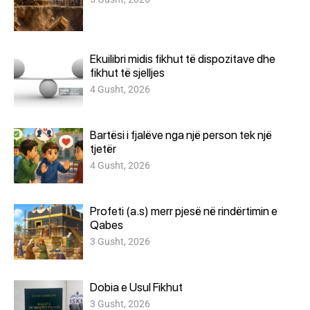
Ekuilibri midis fikhut të dispozitave dhe
fikhut të sjelljes
4 Gusht, 2026
Bartësi i fjalëve nga një person tek një
tjetër
4 Gusht, 2026
Profeti (a.s) merr pjesë në rindërtimin e
Qabes
3 Gusht, 2026
Dobia e Usul Fikhut
3 Gusht, 2026