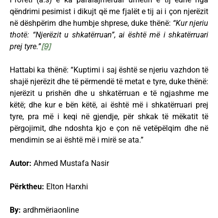
qëndrimi pesimist i dikujt që me fjalët e tij ai i çon njerëzit
në dëshpërim dhe humbje shprese, duke thënë:
“Kur njeriu
thotë: “Njerëzit u shkatërruan”, ai është më i shkatërruari
prej tyre.”
[9]
Hattabi ka thënë: “Kuptimi i saj është se njeriu vazhdon të
shajë njerëzit dhe të përmendë të metat e tyre, duke thënë:
njerëzit u prishën dhe u shkatërruan e të ngjashme me
këtë; dhe kur e bën këtë, ai është më i shkatërruari prej
tyre, pra më i keqi në gjendje, për shkak të mëkatit të
përgojimit, dhe ndoshta kjo e çon në vetëpëlqim dhe në
mendimin se ai është më i mirë se ata.”
Autor:
Ahmed Mustafa Nasir
Përktheu:
Elton Harxhi
By:
ardhmëriaonline