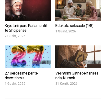
Kryetari i parë Parlamentit
Edukata seksuale (1/8)
të Shqipërisë
1 Gusht, 2026
2 Gusht, 2026
27 përgëzime për të
Vështrimi Gjithëpërfshirës
devotshmit
ndaj Kuranit
1 Gusht, 2026
31 Korrik, 2026