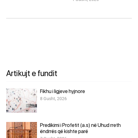
Artikujt e fundit
Fikhu i ligjeve hyjnore
8 Gusht, 2026
Predikimi i Profetit (a.s) në Uhud rreth
ëndrrës që kishte parë