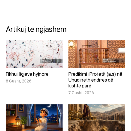
Artikuj te ngjashem
Fikhu i ligjeve hyjnore
Predikimi i Profetit (a.s) në
Uhud rreth ëndrrës që
8 Gusht, 2026
kishte parë
7 Gusht, 2026