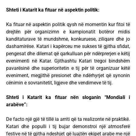
Shteti i Katarit ka fituar në aspektin politik:
Ka fituar në aspektin politik qysh në momentin kur fitoi të
drejtën për organizimn e kampionatit botëror midis
kanditaturave të mundshme, konkuruese, ziliqare dhe jo
dashamirëse. Katari i kapërceu me sukses të gjitha sfidat,
pengesat dhe dilemat që qarkulluan për ndërprerjen e këtij
evenimenti në Katar. Gjithashtu Katari tregoi bindshëm
pavarësinë dhe superioritetin e tij për të organizuar këtë
eveniment, megjithë presionet dhe ndërhyrjet që synonin
cënimin e sovranitetit, ligjeve dhe vendimeve të tij.
Shteti i Katarit ka fituar nën sloganin “Mondiali i
arabëve”:
De facto një gjë të tillë ia arriti që ta realizonte në praktikë.
Katari dhe populli i tij bujar demonstroi një atmosferë
festive në të gjitha ndeshjet që luajtën ekipet arabe me një