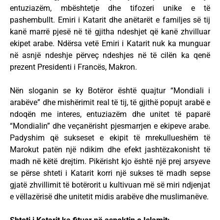
entuziazëm, mbështetje dhe tifozeri unike e të
pashembullt. Emiri i Katarit dhe anëtarët e familjes së tij
kanë marrë pjesë në të gjitha ndeshjet që kanë zhvilluar
ekipet arabe. Ndërsa vetë Emiri i Katarit nuk ka munguar
në asnjë ndeshje përveç ndeshjes në të cilën ka qenë
prezent Presidenti i Francës, Makron.
Nën sloganin se ky Botëror është quajtur “Mondiali i
arabëve” dhe mishërimit real të tij, të gjithë popujt arabë e
ndoqën me interes, entuziazëm dhe unitet të paparë
“Mondialin” dhe veçanërisht pjesmarrjen e ekipeve arabe.
Padyshim që sukseset e ekipit të mrekullueshëm të
Marokut patën një ndikim dhe efekt jashtëzakonisht të
madh në këtë drejtim. Pikërisht kjo është një prej arsyeve
se përse shteti i Katarit korri një sukses të madh sepse
gjatë zhvillimit të botërorit u kultivuan më së miri ndjenjat
e vëllazërisë dhe unitetit midis arabëve dhe muslimanëve.