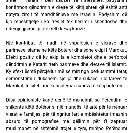
shteti i Katarit i bëri kauzës së Palestinës, padyshim
konfirmon qëndrimin e drejtë të këtij shteti që është anti
natyralizimit të marrdhënieve me Izraelin. Padyshim që
kjo mbështjetje i ka rrënjët tek besimi i shëndoshë dhe
ndërgjegjsimi i plotë rreth kësaj kauze.
Një kontribut të madh në shpalosjen e vlerave dhe
parimeve islame në këtë Botëror dha edhe ekipi i Marokut.
Efekti pozitiv që ky ekip la e kompletoi dhe e përforcoi
qëndrimin e Katarit rreth parimeve dhe vlerave të Islamit.
Ky efekt është përcjellur më së miri nga përkushtimi fetar,
demonstrimi i dukshëm, sjellja dhe suksesi i lojtarëve të
Marokut, të cilët janë konsideruar supriza e këtij botërori.
Disa opinionistë kanë qenë të mendimit se Perëndimi e
shikonte këtë Botëror si një mundësi të artë për të rrënuar
vlerat e familjes, për të ngritur lart e mbështetur imazhin
absurd të pornografisë me qëllimin për t’i zaptuar
muslimanët në shtëpinë trojet e tyre, mirëpo Perëndimi