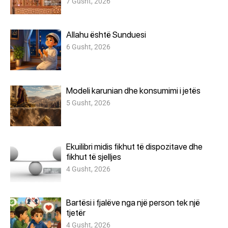
7 Gusht, 2026
Allahu është Sunduesi
6 Gusht, 2026
Modeli karunian dhe konsumimi i jetës
5 Gusht, 2026
Ekuilibri midis fikhut të dispozitave dhe
fikhut të sjelljes
4 Gusht, 2026
Bartësi i fjalëve nga një person tek një
tjetër
4 Gusht, 2026