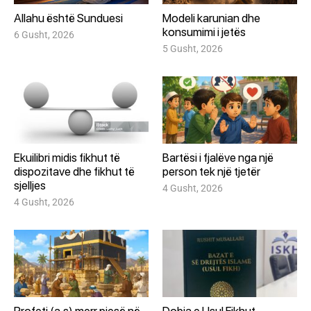
Allahu është Sunduesi
Modeli karunian dhe
konsumimi i jetës
6 Gusht, 2026
5 Gusht, 2026
Ekuilibri midis fikhut të
Bartësi i fjalëve nga një
dispozitave dhe fikhut të
person tek një tjetër
sjelljes
4 Gusht, 2026
4 Gusht, 2026