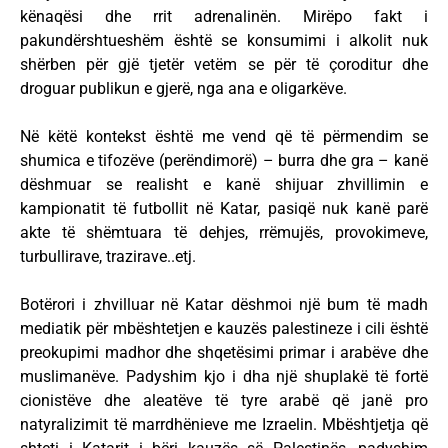
kënaqësi dhe rrit adrenalinën. Mirëpo fakt i
pakundërshtueshëm është se konsumimi i alkolit nuk
shërben për gjë tjetër vetëm se për të çoroditur dhe
droguar publikun e gjerë, nga ana e oligarkëve.
Në këtë kontekst është me vend që të përmendim se
shumica e tifozëve (perëndimorë) – burra dhe gra – kanë
dëshmuar se realisht e kanë shijuar zhvillimin e
kampionatit të futbollit në Katar, pasiqë nuk kanë parë
akte të shëmtuara të dehjes, rrëmujës, provokimeve,
turbullirave, trazirave..etj.
Botërori i zhvilluar në Katar dëshmoi një bum të madh
mediatik për mbështetjen e kauzës palestineze i cili është
preokupimi madhor dhe shqetësimi primar i arabëve dhe
muslimanëve. Padyshim kjo i dha një shuplakë të fortë
cionistëve dhe aleatëve të tyre arabë që janë pro
natyralizimit të marrdhënieve me Izraelin. Mbështjetja që