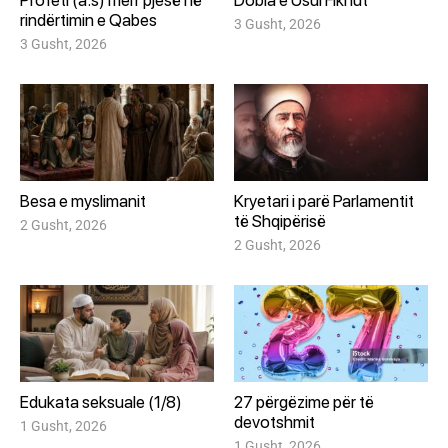
Profeti (a.s) merr pjesë në
Dobia e Usul Fikhut
rindërtimin e Qabes
3 Gusht, 2026
3 Gusht, 2026
Besa e myslimanit
Kryetari i parë Parlamentit
të Shqipërisë
2 Gusht, 2026
2 Gusht, 2026
Edukata seksuale (1/8)
27 përgëzime për të
devotshmit
1 Gusht, 2026
1 Gusht, 2026