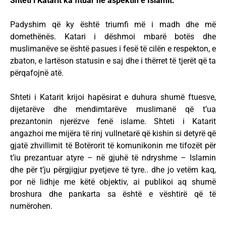
Shteti i Katarit ka fituar në aspektin e Islamit:
Padyshim që ky është triumfi më i madh dhe më
domethënës. Katari i dëshmoi mbarë botës dhe
muslimanëve se është pasues i fesë të cilën e respekton, e
zbaton, e lartëson statusin e saj dhe i thërret të tjerët që ta
përqafojnë atë.
Shteti i Katarit krijoi hapësirat e duhura shumë ftuesve,
dijetarëve dhe mendimtarëve muslimanë që t’ua
prezantonin njerëzve fenë islame. Shteti i Katarit
angazhoi me mijëra të rinj vullnetarë që kishin si detyrë që
gjatë zhvillimit të Botërorit të komunikonin me tifozët për
t’iu prezantuar atyre – në gjuhë të ndryshme – Islamin
dhe për t’ju përgjigjur pyetjeve të tyre.. dhe jo vetëm kaq,
por në lidhje me këtë objektiv, ai publikoi aq shumë
broshura dhe pankarta sa është e vështirë që të
numërohen.