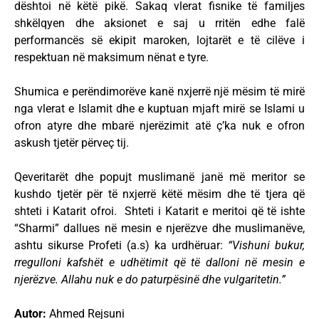
dështoi në këtë pikë. Sakaq vlerat fisnike të familjes
shkëlqyen dhe aksionet e saj u rritën edhe falë
performancës së ekipit maroken, lojtarët e të cilëve i
respektuan në maksimum nënat e tyre.
Shumica e perëndimorëve kanë nxjerrë një mësim të mirë
nga vlerat e Islamit dhe e kuptuan mjaft mirë se Islami u
ofron atyre dhe mbarë njerëzimit atë ç’ka nuk e ofron
askush tjetër përveç tij.
Qeveritarët dhe popujt muslimanë janë më meritor se
kushdo tjetër për të nxjerrë këtë mësim dhe të tjera që
shteti i Katarit ofroi. Shteti i Katarit e meritoi që të ishte
“Sharmi” dallues në mesin e njerëzve dhe muslimanëve,
ashtu sikurse Profeti (a.s) ka urdhëruar:
“Vishuni bukur,
rregulloni kafshët e udhëtimit që të dalloni në mesin e
njerëzve. Allahu nuk e do paturpësinë dhe vulgaritetin.”
Autor:
Ahmed Rejsuni