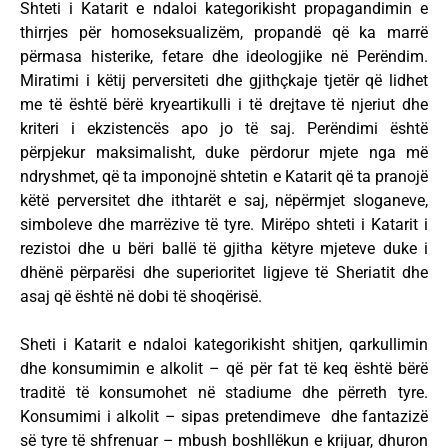
Shteti i Katarit e ndaloi kategorikisht propagandimin e
thirrjes për homoseksualizëm, propandë që ka marrë
përmasa histerike, fetare dhe ideologjike në Perëndim.
Miratimi i këtij perversiteti dhe gjithçkaje tjetër që lidhet
me të është bërë kryeartikulli i të drejtave të njeriut dhe
kriteri i ekzistencës apo jo të saj. Perëndimi është
përpjekur maksimalisht, duke përdorur mjete nga më
ndryshmet, që ta imponojnë shtetin e Katarit që ta pranojë
këtë perversitet dhe ithtarët e saj, nëpërmjet sloganeve,
simboleve dhe marrëzive të tyre. Mirëpo shteti i Katarit i
rezistoi dhe u bëri ballë të gjitha këtyre mjeteve duke i
dhënë përparësi dhe superioritet ligjeve të Sheriatit dhe
asaj që është në dobi të shoqërisë.
Sheti i Katarit e ndaloi kategorikisht shitjen, qarkullimin
dhe konsumimin e alkolit – që për fat të keq është bërë
traditë të konsumohet në stadiume dhe përreth tyre.
Konsumimi i alkolit – sipas pretendimeve dhe fantazizë
së tyre të shfrenuar – mbush boshllëkun e krijuar, dhuron