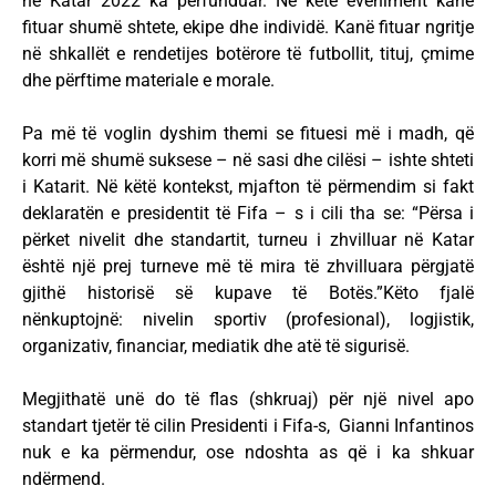
në Katar 2022 ka përfunduar. Në këtë eveniment kanë
fituar shumë shtete, ekipe dhe individë. Kanë fituar ngritje
në shkallët e rendetijes botërore të futbollit, tituj, çmime
dhe përftime materiale e morale.
Pa më të voglin dyshim themi se fituesi më i madh, që
korri më shumë suksese – në sasi dhe cilësi – ishte shteti
i Katarit. Në këtë kontekst, mjafton të përmendim si fakt
deklaratën e presidentit të Fifa – s i cili tha se: “Përsa i
përket nivelit dhe standartit, turneu i zhvilluar në Katar
është një prej turneve më të mira të zhvilluara përgjatë
gjithë historisë së kupave të Botës.”Këto fjalë
nënkuptojnë: nivelin sportiv (profesional), logjistik,
organizativ, financiar, mediatik dhe atë të sigurisë.
Megjithatë unë do të flas (shkruaj) për një nivel apo
standart tjetër të cilin Presidenti i Fifa-s, Gianni Infantinos
nuk e ka përmendur, ose ndoshta as që i ka shkuar
ndërmend.