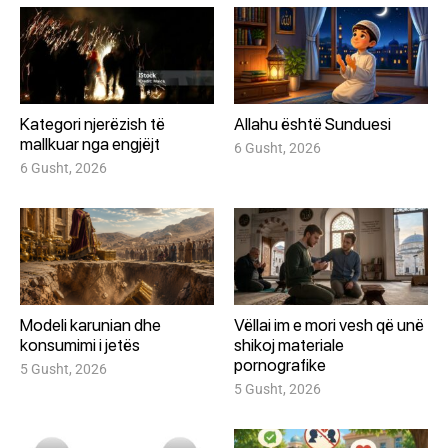
Kategori njerëzish të
Allahu është Sunduesi
mallkuar nga engjëjt
6 Gusht, 2026
6 Gusht, 2026
Modeli karunian dhe
Vëllai im e mori vesh që unë
konsumimi i jetës
shikoj materiale
pornografike
5 Gusht, 2026
5 Gusht, 2026