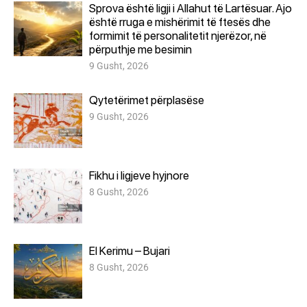
Sprova është ligji i Allahut të Lartësuar. Ajo
është rruga e mishërimit të ftesës dhe
formimit të personalitetit njerëzor, në
përputhje me besimin
9 Gusht, 2026
Qytetërimet përplasëse
9 Gusht, 2026
Fikhu i ligjeve hyjnore
8 Gusht, 2026
El Kerimu – Bujari
8 Gusht, 2026