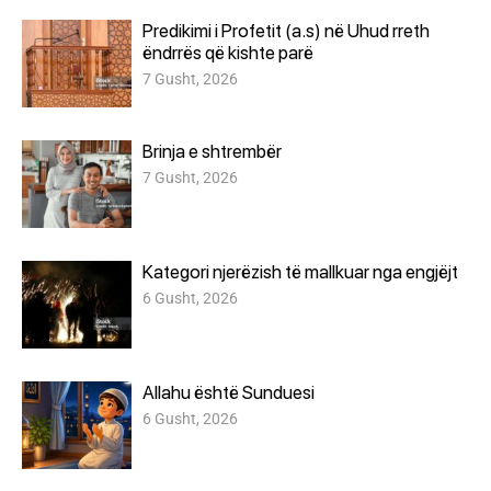
Predikimi i Profetit (a.s) në Uhud rreth
ëndrrës që kishte parë
7 Gusht, 2026
Brinja e shtrembër
7 Gusht, 2026
Kategori njerëzish të mallkuar nga engjëjt
6 Gusht, 2026
Allahu është Sunduesi
6 Gusht, 2026