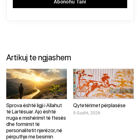
Abonohu Tani
Artikuj te ngjashem
Sprova është ligji i Allahut
Qytetërimet përplasëse
të Lartësuar. Ajo është
9 Gusht, 2026
rruga e mishërimit të ftesës
dhe formimit të
personalitetit njerëzor, në
përputhje me besimin