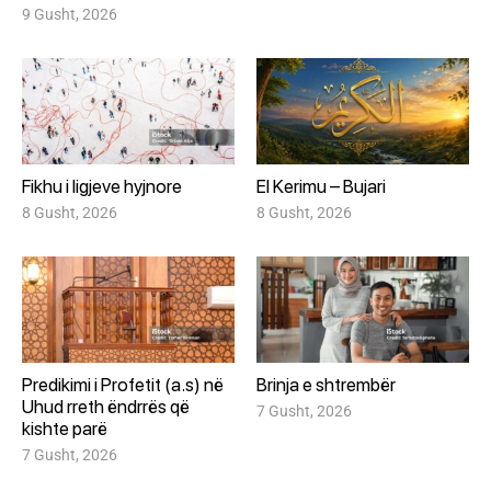
9 Gusht, 2026
Fikhu i ligjeve hyjnore
El Kerimu – Bujari
8 Gusht, 2026
8 Gusht, 2026
Predikimi i Profetit (a.s) në
Brinja e shtrembër
Uhud rreth ëndrrës që
7 Gusht, 2026
kishte parë
7 Gusht, 2026