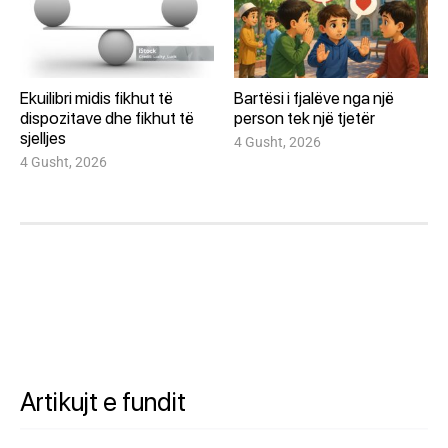
Ekuilibri midis fikhut të
Bartësi i fjalëve nga një
dispozitave dhe fikhut të
person tek një tjetër
sjelljes
4 Gusht, 2026
4 Gusht, 2026
Artikujt e fundit