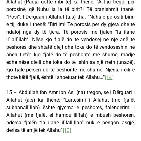
Allahut (Paqja qoftë mbi të) ka thënë: “A t`ju tregoj për
porosinë, që Nuhu ia la të birit?! Të pranishmit thanë:
“Posi”. I Dërguari i Allahut (a.s) tha: “Nuhu e porositi birin
e tij, duke i thënë: “Biri im! Të porosis për dy gjëra dhe të
ndaloj nga dy të tjera. Të porosis me fjalën “la ilahe
il`lall`llah”. Nëse kjo fjalë do të vendosej në një anë të
peshores dhe shtatë qiejt dhe toka do të vendoseshin në
anën tjetër, kjo fjalë do të peshonte më shumë, madje
edhe nëse qielli dhe toka do të ishin sa një rreth (unazë),
kjo fjalë përsëri do të peshonte më shumë. Njeriu, i cili e
thotë këtë fjalë, është i shpëtuar tek Allahu…”
[14]
15 – Abdullah ibn Amr ibn Asi (r.a) tregon, se i Dërguari i
Allahut (a.s) ka thënë: “Lartësimi i Allahut (me fjalët
subhanall`llah) është gjysma e peshores, falenderimi i
Allahut (me fjalët el hamdu lil`lah) e mbush peshoren,
ndërsa fjalën “la ilahe il`lall`llah” nuk e pengon asgjë,
derisa të arrijë tek Allahu”
[15]