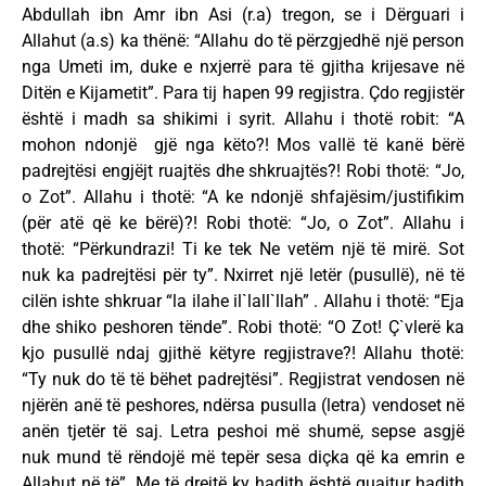
Abdullah ibn Amr ibn Asi (r.a) tregon, se i Dërguari i
Allahut (a.s) ka thënë: “Allahu do të përzgjedhë një person
nga Umeti im, duke e nxjerrë para të gjitha krijesave në
Ditën e Kijametit”. Para tij hapen 99 regjistra. Çdo regjistër
është i madh sa shikimi i syrit. Allahu i thotë robit: “A
mohon ndonjë gjë nga këto?! Mos vallë të kanë bërë
padrejtësi engjëjt ruajtës dhe shkruajtës?! Robi thotë: “Jo,
o Zot”. Allahu i thotë: “A ke ndonjë shfajësim/justifikim
(për atë që ke bërë)?! Robi thotë: “Jo, o Zot”. Allahu i
thotë: “Përkundrazi! Ti ke tek Ne vetëm një të mirë. Sot
nuk ka padrejtësi për ty”. Nxirret një letër (pusullë), në të
cilën ishte shkruar “la ilahe il`lall`llah” . Allahu i thotë: “Eja
dhe shiko peshoren tënde”. Robi thotë: “O Zot! Ç`vlerë ka
kjo pusullë ndaj gjithë këtyre regjistrave?! Allahu thotë:
“Ty nuk do të të bëhet padrejtësi”. Regjistrat vendosen në
njërën anë të peshores, ndërsa pusulla (letra) vendoset në
anën tjetër të saj. Letra peshoi më shumë, sepse asgjë
nuk mund të rëndojë më tepër sesa diçka që ka emrin e
Allahut në të”. Me të drejtë ky hadith është quajtur hadith