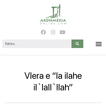
Vlera e “la ilahe
il`lall`llah”