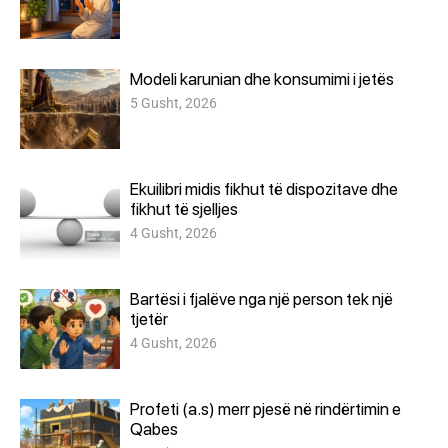
Modeli karunian dhe konsumimi i jetës
5 Gusht, 2026
Ekuilibri midis fikhut të dispozitave dhe
fikhut të sjelljes
4 Gusht, 2026
Bartësi i fjalëve nga një person tek një
tjetër
4 Gusht, 2026
Profeti (a.s) merr pjesë në rindërtimin e
Qabes