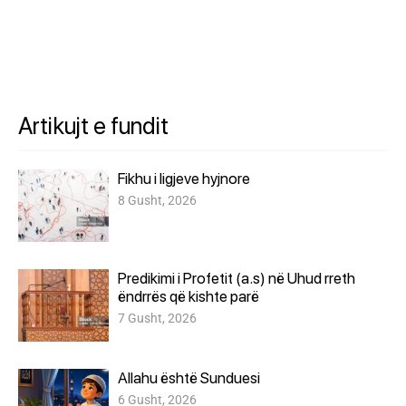
Artikujt e fundit
Fikhu i ligjeve hyjnore
8 Gusht, 2026
Predikimi i Profetit (a.s) në Uhud rreth
ëndrrës që kishte parë
7 Gusht, 2026
Allahu është Sunduesi
6 Gusht, 2026