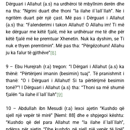
Dërguari i Allahut (a.s) na urdhëroi të mbyllnim derën dhe
na tha: “Ngrini duart dhe thoni “la ilahe il`lall`llah”. Ne i
ngritëm duart për një çast. Më pas i Dërguari i Allahut
(a.s) tha: “Falenderimi i takon Allahut! O Allahu im! Ti më
ke dërguar me këtë fjalë, më ke urdhëruar me të dhe për
këtë fjalë më ke premtuar Xhenetin. Nuk ka dyshim, se Ti
nuk e thyen premtimin”. Më pas tha: “Përgëzohuni! Allahu
ju ka falur të gjithëve”
[8]
9 – Ebu Hurejrah (r.a) tregon: “I Dërgari i Allahut (a.s) ka
thënë: “Përtërijeni imanin (besimin) tuaj”. Të pranishmit i
thanë: “O i Dërguari i Allahut! Si ta përtërijmë besimin
tonë?”! I Dërguari i Allahut (a.s) tha: “Thoni sa më shumë
fjalën “la ilahe il`lall`llah”
[9]
10 – Abdullah ibn Mesudi (r.a) lexoi ajetin “Kushdo që
sjell një vepër të mirë” [Neml: 88] dhe e shpjegoi kështu:
“Kushdo që del para Allahut me “la ilahe il`lall`llah”,
ndërsa për ajetin “Dhe kushdo që sjell një vepër të ligë”