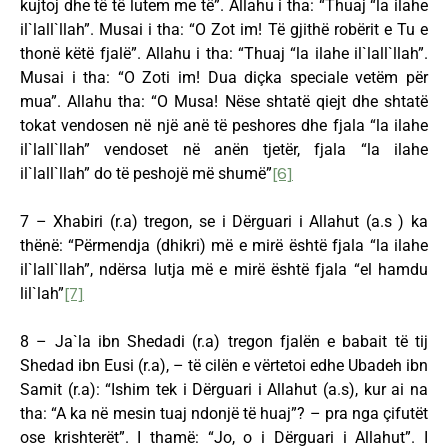
kujtoj dhe të të lutem me të”. Allahu i tha: “Thuaj “la ilahe
il`lall`llah”. Musai i tha: “O Zot im! Të gjithë robërit e Tu e
thonë këtë fjalë”. Allahu i tha: “Thuaj “la ilahe il`lall`llah”.
Musai i tha: “O Zoti im! Dua diçka speciale vetëm për
mua”. Allahu tha: “O Musa! Nëse shtatë qiejt dhe shtatë
tokat vendosen në një anë të peshores dhe fjala “la ilahe
il`lall`llah” vendoset në anën tjetër, fjala “la ilahe
il`lall`llah” do të peshojë më shumë”
[6]
7 – Xhabiri (r.a) tregon, se i Dërguari i Allahut (a.s ) ka
thënë: “Përmendja (dhikri) më e mirë është fjala “la ilahe
il`lall`llah”, ndërsa lutja më e mirë është fjala “el hamdu
lil`lah”
[7]
8 – Ja`la ibn Shedadi (r.a) tregon fjalën e babait të tij
Shedad ibn Eusi (r.a), – të cilën e vërtetoi edhe Ubadeh ibn
Samit (r.a): “Ishim tek i Dërguari i Allahut (a.s), kur ai na
tha: “A ka në mesin tuaj ndonjë të huaj”? – pra nga çifutët
ose krishterët”. I thamë: “Jo, o i Dërguari i Allahut”. I