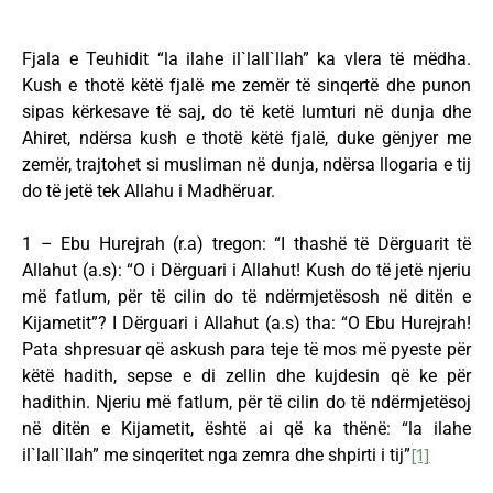
Fjala e Teuhidit “la ilahe il`lall`llah” ka vlera të mëdha.
Kush e thotë këtë fjalë me zemër të sinqertë dhe punon
sipas kërkesave të saj, do të ketë lumturi në dunja dhe
Ahiret, ndërsa kush e thotë këtë fjalë, duke gënjyer me
zemër, trajtohet si musliman në dunja, ndërsa llogaria e tij
do të jetë tek Allahu i Madhëruar.
1 – Ebu Hurejrah (r.a) tregon: “I thashë të Dërguarit të
Allahut (a.s): “O i Dërguari i Allahut! Kush do të jetë njeriu
më fatlum, për të cilin do të ndërmjetësosh në ditën e
Kijametit”? I Dërguari i Allahut (a.s) tha: “O Ebu Hurejrah!
Pata shpresuar që askush para teje të mos më pyeste për
këtë hadith, sepse e di zellin dhe kujdesin që ke për
hadithin. Njeriu më fatlum, për të cilin do të ndërmjetësoj
në ditën e Kijametit, është ai që ka thënë: “la ilahe
il`lall`llah” me sinqeritet nga zemra dhe shpirti i tij”
[1]