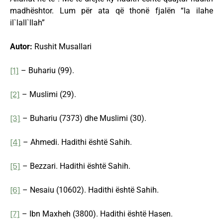
madhështor. Lum për ata që thonë fjalën “la ilahe
il`lall`llah”
Autor:
Rushit Musallari
[1]
– Buhariu (99).
[2]
– Muslimi (29).
[3]
– Buhariu (7373) dhe Muslimi (30).
[4]
– Ahmedi. Hadithi është Sahih.
[5]
– Bezzari. Hadithi është Sahih.
[6]
– Nesaiu (10602). Hadithi është Sahih.
[7]
– Ibn Maxheh (3800). Hadithi është Hasen.