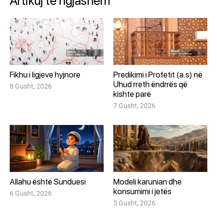
Artikuj te ngjashem
Fikhu i ligjeve hyjnore
Predikimi i Profetit (a.s) në
Uhud rreth ëndrrës që
8 Gusht, 2026
kishte parë
7 Gusht, 2026
Allahu është Sunduesi
Modeli karunian dhe
konsumimi i jetës
6 Gusht, 2026
5 Gusht, 2026