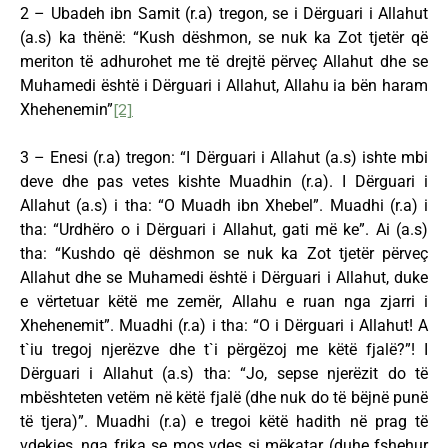
2 – Ubadeh ibn Samit (r.a) tregon, se i Dërguari i Allahut
(a.s) ka thënë: “Kush dëshmon, se nuk ka Zot tjetër që
meriton të adhurohet me të drejtë përveç Allahut dhe se
Muhamedi është i Dërguari i Allahut, Allahu ia bën haram
Xhehenemin”
[2]
3 – Enesi (r.a) tregon: “I Dërguari i Allahut (a.s) ishte mbi
deve dhe pas vetes kishte Muadhin (r.a). I Dërguari i
Allahut (a.s) i tha: “O Muadh ibn Xhebel”. Muadhi (r.a) i
tha: “Urdhëro o i Dërguari i Allahut, gati më ke”. Ai (a.s)
tha: “Kushdo që dëshmon se nuk ka Zot tjetër përveç
Allahut dhe se Muhamedi është i Dërguari i Allahut, duke
e vërtetuar këtë me zemër, Allahu e ruan nga zjarri i
Xhehenemit”. Muadhi (r.a) i tha: “O i Dërguari i Allahut! A
t`iu tregoj njerëzve dhe t`i përgëzoj me këtë fjalë?”! I
Dërguari i Allahut (a.s) tha: “Jo, sepse njerëzit do të
mbështeten vetëm në këtë fjalë (dhe nuk do të bëjnë punë
të tjera)”. Muadhi (r.a) e tregoi këtë hadith në prag të
vdekjes, nga frika se mos vdes si mëkatar (duhe fshehur