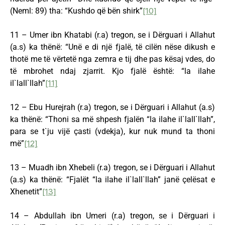
(Neml: 89) tha: “Kushdo që bën shirk”
[10]
11 – Umer ibn Khatabi (r.a) tregon, se i Dërguari i Allahut
(a.s) ka thënë: “Unë e di një fjalë, të cilën nëse dikush e
thotë me të vërtetë nga zemra e tij dhe pas kësaj vdes, do
të mbrohet ndaj zjarrit. Kjo fjalë është: “la ilahe
il`lall`llah”
[11]
12 – Ebu Hurejrah (r.a) tregon, se i Dërguari i Allahut (a.s)
ka thënë: “Thoni sa më shpesh fjalën “la ilahe il`lall`llah”,
para se t`ju vijë çasti (vdekja), kur nuk mund ta thoni
më”
[12]
13 – Muadh ibn Xhebeli (r.a) tregon, se i Dërguari i Allahut
(a.s) ka thënë: “Fjalët “la ilahe il`lall`llah” janë çelësat e
Xhenetit”
[13]
14 – Abdullah ibn Umeri (r.a) tregon, se i Dërguari i