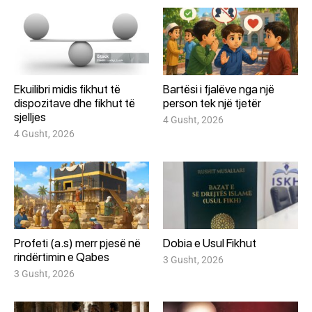
Ekuilibri midis fikhut të
Bartësi i fjalëve nga një
dispozitave dhe fikhut të
person tek një tjetër
sjelljes
4 Gusht, 2026
4 Gusht, 2026
Profeti (a.s) merr pjesë në
Dobia e Usul Fikhut
rindërtimin e Qabes
3 Gusht, 2026
3 Gusht, 2026