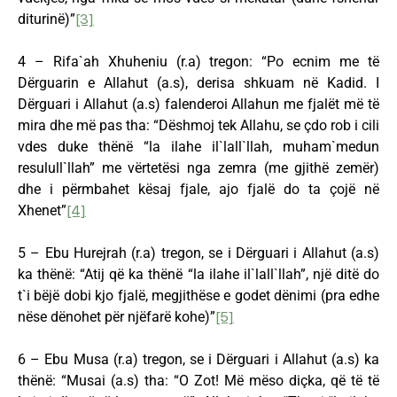
diturinë)”
[3]
4 – Rifa`ah Xhuheniu (r.a) tregon: “Po ecnim me të
Dërguarin e Allahut (a.s), derisa shkuam në Kadid. I
Dërguari i Allahut (a.s) falenderoi Allahun me fjalët më të
mira dhe më pas tha: “Dëshmoj tek Allahu, se çdo rob i cili
vdes duke thënë “la ilahe il`lall`llah, muham`medun
resulull`llah” me vërtetësi nga zemra (me gjithë zemër)
dhe i përmbahet kësaj fjale, ajo fjalë do ta çojë në
Xhenet”
[4]
5 – Ebu Hurejrah (r.a) tregon, se i Dërguari i Allahut (a.s)
ka thënë: “Atij që ka thënë “la ilahe il`lall`llah”, një ditë do
t`i bëjë dobi kjo fjalë, megjithëse e godet dënimi (pra edhe
nëse dënohet për njëfarë kohe)”
[5]
6 – Ebu Musa (r.a) tregon, se i Dërguari i Allahut (a.s) ka
thënë: “Musai (a.s) tha: “O Zot! Më mëso diçka, që të të