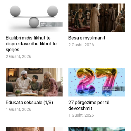
Ekuilibri midis fikhut të
Besa e myslimanit
dispozitave dhe fikhut të
2 Gusht, 2026
sjelljes
2 Gusht, 2026
Edukata seksuale (1/8)
27 përgëzime për të
devotshmit
1 Gusht, 2026
1 Gusht, 2026