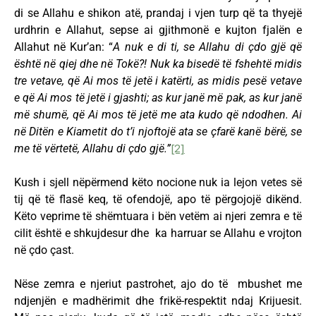
di se Allahu e shikon atë, prandaj i vjen turp që ta thyejë
urdhrin e Allahut, sepse ai gjithmonë e kujton fjalën e
Allahut në Kur’an: “
A nuk e di ti, se Allahu di çdo gjë që
është në qiej dhe në Tokë?! Nuk ka bisedë të fshehtë midis
tre vetave, që Ai mos të jetë i katërti, as midis pesë vetave
e që Ai mos të jetë i gjashti; as kur janë më pak, as kur janë
më shumë, që Ai mos të jetë me ata kudo që ndodhen. Ai
në Ditën e Kiametit do t’i njoftojë ata se çfarë kanë bërë, se
me të vërtetë, Allahu di çdo gjë.”
[2]
Kush i sjell nëpërmend këto nocione nuk ia lejon vetes së
tij që të flasë keq, të ofendojë, apo të përgojojë dikënd.
Këto veprime të shëmtuara i bën vetëm ai njeri zemra e të
cilit është e shkujdesur dhe ka harruar se Allahu e vrojton
në çdo çast.
Nëse zemra e njeriut pastrohet, ajo do të mbushet me
ndjenjën e madhërimit dhe frikë-respektit ndaj Krijuesit.