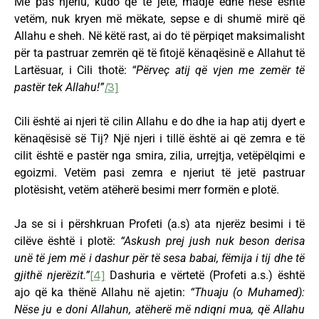
Më pas njeriu, kudo që të jetë, madje edhe nëse është
vetëm, nuk kryen më mëkate, sepse e di shumë mirë që
Allahu e sheh. Në këtë rast, ai do të përpiqet maksimalisht
për ta pastruar zemrën që të fitojë kënaqësinë e Allahut të
Lartësuar, i Cili thotë:
“Përveç atij që vjen me zemër të
pastër tek Allahu!”
[
3]
Cili është ai njeri të cilin Allahu e do dhe ia hap atij dyert e
kënaqësisë së Tij? Një njeri i tillë është ai që zemra e të
cilit është e pastër nga smira, zilia, urrejtja, vetëpëlqimi e
egoizmi. Vetëm pasi zemra e njeriut të jetë pastruar
plotësisht, vetëm atëherë besimi merr formën e plotë.
Ja se si i përshkruan Profeti (a.s) ata njerëz besimi i të
cilëve është i plotë:
“Askush prej jush nuk beson derisa
unë të jem më i dashur për të sesa babai, fëmija i tij dhe të
gjithë njerëzit.”
[4]
Dashuria e vërtetë (Profeti a.s.) është
ajo që ka thënë Allahu në ajetin:
“Thuaju (o Muhamed):
Nëse ju e doni Allahun, atëherë më ndiqni mua, që Allahu