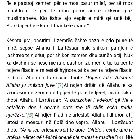
fle e pastroj zemrën për të mos patur mllef, për të mos
mashtruar e për të mos patur smirë askënd prej
muslimanëve. Kjo është ajo vepër e mirë që unë bëj.
Prandaj edhe e kam fituar këtë gradë.”
Kështu pra, pastrimi i zemrës është baza e çdo pune të
mirë, sepse Allahu i Lartësuar nuk shikon pamjen e
jashtme të njeriut, por shikon zemrën dhe punën e tij. Nuk
ka dyshim se nëse njeriu e pastron zemrën e tij, ka për të
ndjerë flladin e mirësisë hyjnore, ai ka për ta ndjerë flladin
e dijes. Allahu i Lartësuar thotë: “
Kijeni frikë Allahun!
Allahu ju mëson juve.”
[7]
Ai ndjen dritën që Allahu e ka
vendosur në zemrën e tij, për të parë të tjerët, ashtu sikur
thotë Allahu i Lartësuar:
“A barazohet i vdekuri që Ne e
ngjallëm dhe i dhamë dritë me të cilën ecën midis
njerëzve.”
[8
]
Ai ndjen flladin e urtësisë, Allahu i dhuron atij
urtësi e mençuri në fjalë dhe vepra. Allahu i Lartësuar
thotë:
“Ai ia jep urtësinë kujt të dojë. Cilitdo i është dhënë
urtësia, vërtet që i është dhënë një mirësi e madhe.”
[9]
Një