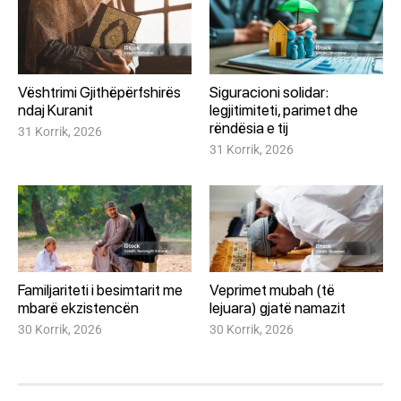
Vështrimi Gjithëpërfshirës
Siguracioni solidar:
ndaj Kuranit
legjitimiteti, parimet dhe
rëndësia e tij
31 Korrik, 2026
31 Korrik, 2026
Familjariteti i besimtarit me
Veprimet mubah (të
mbarë ekzistencën
lejuara) gjatë namazit
30 Korrik, 2026
30 Korrik, 2026