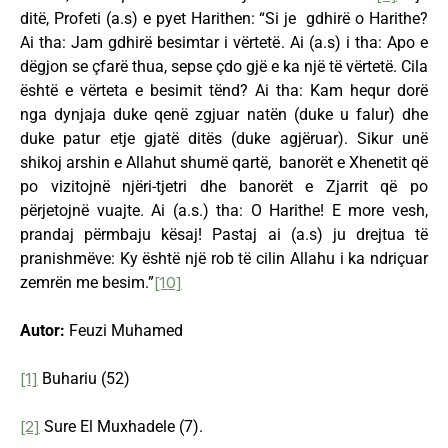
ditë, Profeti (a.s) e pyet Harithen: “Si je gdhirë o Harithe?
Ai tha: Jam gdhirë besimtar i vërtetë. Ai (a.s) i tha: Apo e
dëgjon se çfarë thua, sepse çdo gjë e ka një të vërtetë. Cila
është e vërteta e besimit tënd? Ai tha: Kam hequr dorë
nga dynjaja duke qenë zgjuar natën (duke u falur) dhe
duke patur etje gjatë ditës (duke agjëruar). Sikur unë
shikoj arshin e Allahut shumë qartë, banorët e Xhenetit që
po vizitojnë njëri-tjetri dhe banorët e Zjarrit që po
përjetojnë vuajte. Ai (a.s.) tha: O Harithe! E more vesh,
prandaj përmbaju kësaj! Pastaj ai (a.s) ju drejtua të
pranishmëve: Ky është një rob të cilin Allahu i ka ndriçuar
zemrën me besim.”
[10]
Autor:
Feuzi Muhamed
[1]
Buhariu (52)
[2]
Sure El Muxhadele (7).