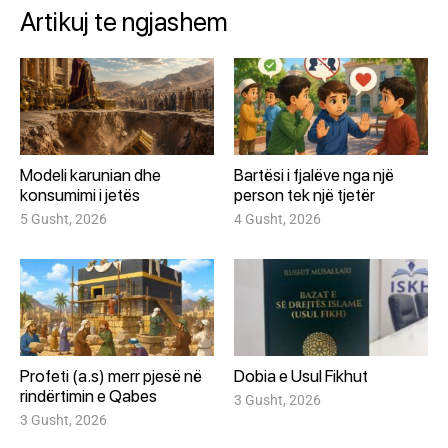
Artikuj te ngjashem
Modeli karunian dhe
Bartësi i fjalëve nga një
konsumimi i jetës
person tek një tjetër
5 Gusht, 2026
4 Gusht, 2026
Profeti (a.s) merr pjesë në
Dobia e Usul Fikhut
rindërtimin e Qabes
3 Gusht, 2026
3 Gusht, 2026