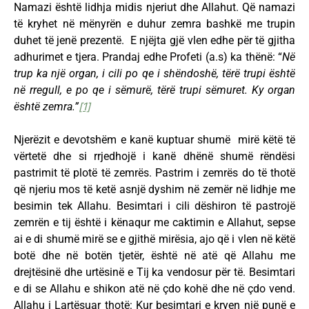
Namazi është lidhja midis njeriut dhe Allahut. Që namazi
të kryhet në mënyrën e duhur zemra bashkë me trupin
duhet të jenë prezentë. E njëjta gjë vlen edhe për të gjitha
adhurimet e tjera. Prandaj edhe Profeti (a.s) ka thënë: “
Në
trup ka një organ, i cili po qe i shëndoshë, tërë trupi është
në rregull, e po qe i sëmurë, tërë trupi sëmuret. Ky organ
është zemra.”
[1]
Njerëzit e devotshëm e kanë kuptuar shumë mirë këtë të
vërtetë dhe si rrjedhojë i kanë dhënë shumë rëndësi
pastrimit të plotë të zemrës. Pastrim i zemrës do të thotë
që njeriu mos të ketë asnjë dyshim në zemër në lidhje me
besimin tek Allahu. Besimtari i cili dëshiron të pastrojë
zemrën e tij është i kënaqur me caktimin e Allahut, sepse
ai e di shumë mirë se e gjithë mirësia, ajo që i vlen në këtë
botë dhe në botën tjetër, është në atë që Allahu me
drejtësinë dhe urtësinë e Tij ka vendosur për të. Besimtari
e di se Allahu e shikon atë në çdo kohë dhe në çdo vend.
Allahu i Lartësuar thotë: Kur besimtari e kryen një punë e