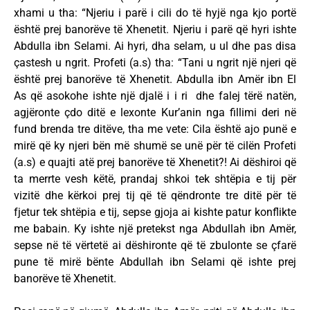
xhami u tha: “Njeriu i parë i cili do të hyjë nga kjo portë
është prej banorëve të Xhenetit. Njeriu i parë që hyri ishte
Abdulla ibn Selami. Ai hyri, dha selam, u ul dhe pas disa
çastesh u ngrit. Profeti (a.s) tha: “Tani u ngrit një njeri që
është prej banorëve të Xhenetit. Abdulla ibn Amër ibn El
As që asokohe ishte një djalë i i ri dhe falej tërë natën,
agjëronte çdo ditë e lexonte Kur’anin nga fillimi deri në
fund brenda tre ditëve, tha me vete: Cila është ajo punë e
mirë që ky njeri bën më shumë se unë për të cilën Profeti
(a.s) e quajti atë prej banorëve të Xhenetit?! Ai dëshiroi që
ta merrte vesh këtë, prandaj shkoi tek shtëpia e tij për
vizitë dhe kërkoi prej tij që të qëndronte tre ditë për të
fjetur tek shtëpia e tij, sepse gjoja ai kishte patur konflikte
me babain. Ky ishte një pretekst nga Abdullah ibn Amër,
sepse në të vërtetë ai dëshironte që të zbulonte se çfarë
pune të mirë bënte Abdullah ibn Selami që ishte prej
banorëve të Xhenetit.