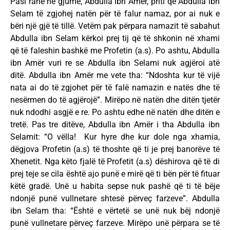
Pasi ranë në gjumë, Abdulla ibn Amër, priti që Abdulla ibn
Selam të zgjohej natën për të falur namaz, por ai nuk e
bëri një gjë të tillë. Vetëm pak përpara namazit të sabahut
Abdulla ibn Selam kërkoi prej tij që të shkonin në xhami
që të faleshin bashkë me Profetin (a.s). Po ashtu, Abdulla
ibn Amër vuri re se Abdulla ibn Selami nuk agjëroi atë
ditë. Abdulla ibn Amër me vete tha: “Ndoshta kur të vijë
nata ai do të zgjohet për të falë namazin e natës dhe të
nesërmen do të agjërojë”. Mirëpo në natën dhe ditën tjetër
nuk ndodhi asgjë e re. Po ashtu edhe në natën dhe ditën e
tretë. Pas tre ditëve, Abdulla ibn Amër i tha Abdulla ibn
Selamit: “O vëlla! Kur hyre dhe kur dole nga xhamia,
dëgjova Profetin (a.s) të thoshte që ti je prej banorëve të
Xhenetit. Nga këto fjalë të Profetit (a.s) dëshirova që të di
prej teje se cila është ajo punë e mirë që ti bën për të fituar
këtë gradë. Unë u habita sepse nuk pashë që ti të bëje
ndonjë punë vullnetare shtesë përveç farzeve”. Abdulla
ibn Selam tha: “Është e vërtetë se unë nuk bëj ndonjë
punë vullnetare përveç farzeve. Mirëpo unë përpara se të