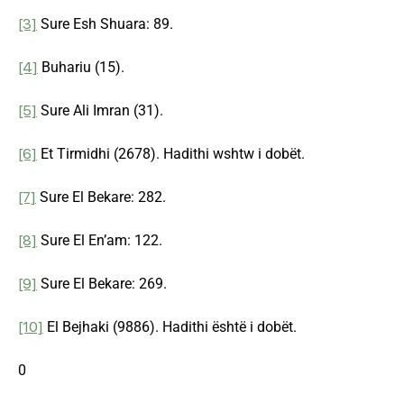
[3]
Sure Esh Shuara: 89.
[4]
Buhariu (15).
[5]
Sure Ali Imran (31).
[6]
Et Tirmidhi (2678). Hadithi wshtw i dobët.
[7]
Sure El Bekare: 282.
[8]
Sure El En’am: 122.
[9]
Sure El Bekare: 269.
[10]
El Bejhaki (9886). Hadithi është i dobët.
0