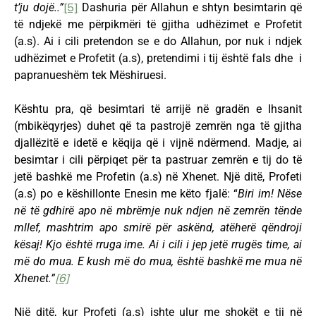
t’ju dojë..”
[5]
Dashuria për Allahun e shtyn besimtarin që
të ndjekë me përpikmëri të gjitha udhëzimet e Profetit
(a.s). Ai i cili pretendon se e do Allahun, por nuk i ndjek
udhëzimet e Profetit (a.s), pretendimi i tij është fals dhe i
papranueshëm tek Mëshiruesi.
Kështu pra, që besimtari të arrijë në gradën e Ihsanit
(mbikëqyrjes) duhet që ta pastrojë zemrën nga të gjitha
djallëzitë e idetë e këqija që i vijnë ndërmend. Madje, ai
besimtar i cili përpiqet për ta pastruar zemrën e tij do të
jetë bashkë me Profetin (a.s) në Xhenet. Një ditë, Profeti
(a.s) po e këshillonte Enesin me këto fjalë: “
Biri im! Nëse
në të gdhirë apo në mbrëmje nuk ndjen në zemrën tënde
mllef, mashtrim apo smirë për askënd, atëherë qëndroji
kësaj! Kjo është rruga ime. Ai i cili i jep jetë rrugës time, ai
më do mua. E kush më do mua, është bashkë me mua në
Xhenet.”
[6]
Një ditë, kur Profeti (a.s) ishte ulur me shokët e tij në