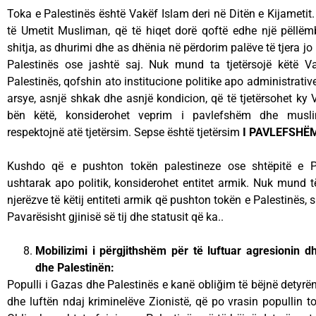
Toka e Palestinës është Vakëf Islam deri në Ditën e Kijametit
të Umetit Musliman, që të hiqet dorë qoftë edhe një pëllëmb
shitja, as dhurimi dhe as dhënia në përdorim palëve të tjera j
Palestinës ose jashtë saj. Nuk mund ta tjetërsojë këtë 
Palestinës, qofshin ato institucione politike apo administrativ
arsye, asnjë shkak dhe asnjë kondicion, që të tjetërsohet ky
bën këtë, konsiderohet veprim i pavlefshëm dhe musl
respektojnë atë tjetërsim. Sepse është tjetërsim
I PAVLEFSHËM
Kushdo që e pushton tokën palestineze ose shtëpitë e Pal
ushtarak apo politik, konsiderohet entitet armik. Nuk mund 
njerëzve të këtij entiteti armik që pushton tokën e Palestinës, si
Pavarësisht gjinisë së tij dhe statusit që ka..
Mobilizimi i përgjithshëm për të luftuar agresionin 
dhe Palestinën:
Populli i Gazas dhe Palestinës e kanë obliğim të bëjnë detyrën
dhe luftën ndaj kriminelëve Zionistë, që po vrasin popullin 