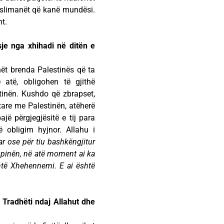
uslimanët që kanë mundësi.
t.
je nga xhihadi në ditën e
ët brenda Palestinës që ta
atë, obligohen të gjithë
tinën. Kushdo që zbrapset,
tare me Palestinën, atëherë
jë përgjegjësitë e tij para
 obligim hyjnor. Allahu i
uar ose për tiu bashkëngjitur
 shpinën, në atë moment ai ka
shtë Xhehennemi. E ai është
 Tradhëti ndaj Allahut dhe