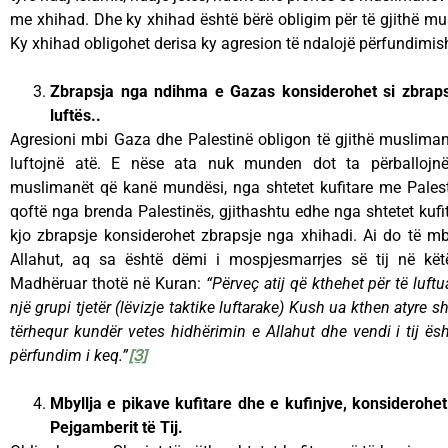
me xhihad. Dhe ky xhihad është bërë obligim për të gjithë m
Ky xhihad obligohet derisa ky agresion të ndalojë përfundimish
Zbrapsja nga ndihma e Gazas konsiderohet si zbraps
luftës..
Agresioni mbi Gaza dhe Palestinë obligon të gjithë musliman
luftojnë atë. E nëse ata nuk munden dot ta përballojnë 
muslimanët që kanë mundësi, nga shtetet kufitare me Pales
qoftë nga brenda Palestinës, gjithashtu edhe nga shtetet kufi
kjo zbrapsje konsiderohet zbrapsje nga xhihadi. Ai do të mba
Allahut, aq sa është dëmi i mospjesmarrjes së tij në këtë
Madhëruar thotë në Kuran:
“Përveç atij që kthehet për të luft
një grupi tjetër (lëvizje taktike luftarake) Kush ua kthen atyre
tërhequr kundër vetes hidhërimin e Allahut dhe vendi i tij ë
përfundim i keq.”
[3]
Mbyllja e pikave kufitare dhe e kufinjve, konsiderohet
Pejgamberit të Tij.