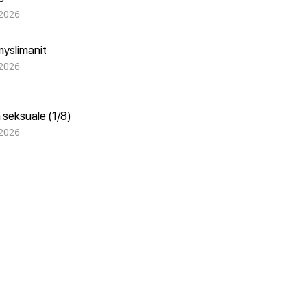
 2026
myslimanit
 2026
 seksuale (1/8)
 2026