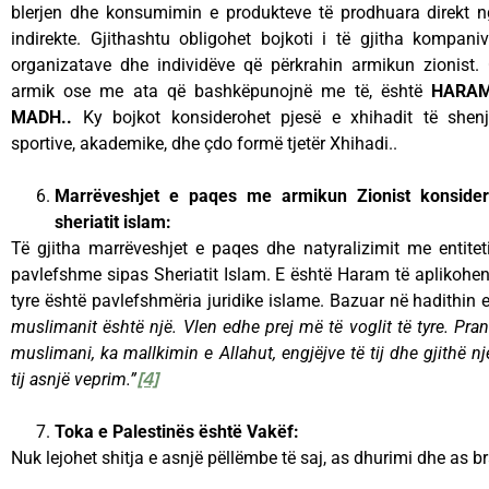
blerjen dhe konsumimin e produkteve të prodhuara direkt 
indirekte. Gjithashtu obligohet bojkoti i të gjitha kompani
organizatave dhe individëve që përkrahin armikun zionist
armik ose me ata që bashkëpunojnë me të, është
HARAM
MADH..
Ky bojkot konsiderohet pjesë e xhihadit të shen
Marrëveshjet e paqes me armikun Zionist konsider
sheriatit islam:
Të gjitha marrëveshjet e paqes dhe natyralizimit me entitet
pavlefshme sipas Sheriatit Islam. E është Haram të aplikohen
tyre është pavlefshmëria juridike islame. Bazuar në hadithin 
muslimanit është një. Vlen edhe prej më të voglit të tyre. Pra
muslimani, ka mallkimin e Allahut, engjëjve të tij dhe gjithë n
tij asnjë veprim.”
[4]
Toka e Palestinës është Vakëf:
Nuk lejohet shitja e asnjë pëllëmbe të saj, as dhurimi dhe as bra