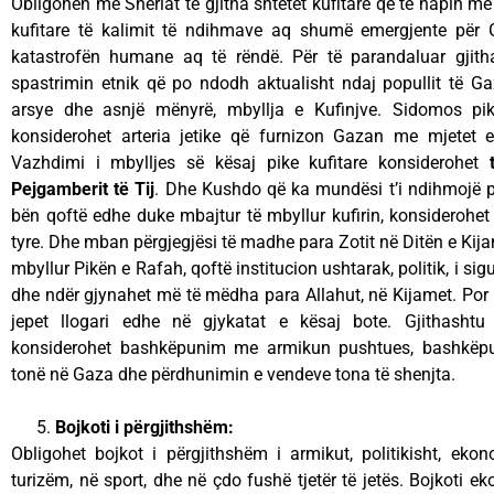
Obligohen me Sheriat të gjitha shtetet kufitare që të hapin me
kufitare të kalimit të ndihmave aq shumë emergjente për 
katastrofën humane aq të rëndë. Për të parandaluar gjit
spastrimin etnik që po ndodh aktualisht ndaj popullit të Ga
arsye dhe asnjë mënyrë, mbyllja e Kufinjve. Sidomos pik
konsiderohet arteria jetike që furnizon Gazan me mjetet e
Vazhdimi i mbylljes së kësaj pike kufitare konsiderohet
Pejgamberit të Tij
. Dhe Kushdo që ka mundësi t’i ndihmojë p
bën qoftë edhe duke mbajtur të mbyllur kufirin, konsiderohet
tyre. Dhe mban përgjegjësi të madhe para Zotit në Ditën e Kij
mbyllur Pikën e Rafah, qoftë institucion ushtarak, politik, i si
dhe ndër gjynahet më të mëdha para Allahut, në Kijamet. Por p
jepet llogari edhe në gjykatat e kësaj bote. Gjithashtu
konsiderohet bashkëpunim me armikun pushtues, bashkëpun
tonë në Gaza dhe përdhunimin e vendeve tona të shenjta.
Bojkoti i përgjithshëm:
Obligohet bojkot i përgjithshëm i armikut, politikisht, eko
turizëm, në sport, dhe në çdo fushë tjetër të jetës. Bojkoti 