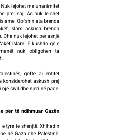
. Nuk lejohet me unanimitet
e prej saj. As nuk lejohet
o islame. Qofshin ata brenda
Vakëf Islam askush brenda
e. Dhe nuk lejohet për asnjë
 Vakëf Islam. E kushdo që e
imanët nuk obligohen ta
..
estinës, qoftë ai entitet
të konsiderohet askush prej
 një civil dhe njeri në paqe.
dhe për të ndihmuar Gazën
 e tyre të shenjtë. Xhihadin
tonë në Gaza dhe Palestinë.