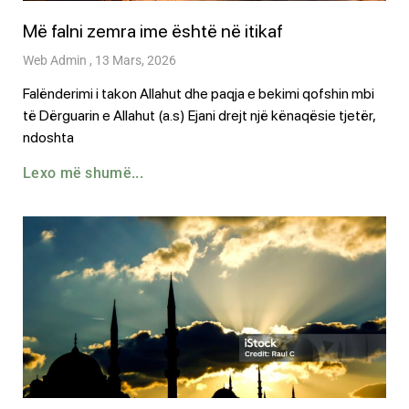
Më falni zemra ime është në itikaf
Web Admin
13 Mars, 2026
Falënderimi i takon Allahut dhe paqja e bekimi qofshin mbi
të Dërguarin e Allahut (a.s) Ejani drejt një kënaqësie tjetër,
ndoshta
Lexo më shumë...