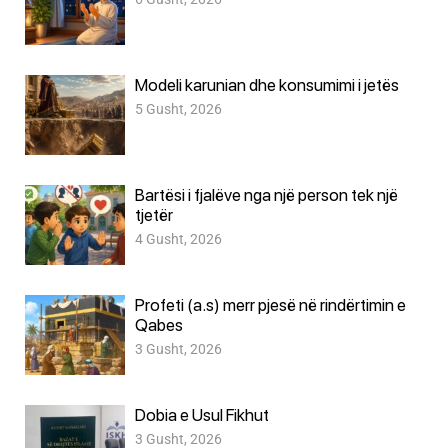
Modeli karunian dhe konsumimi i jetës
5 Gusht, 2026
Bartësi i fjalëve nga një person tek një
tjetër
4 Gusht, 2026
Profeti (a.s) merr pjesë në rindërtimin e
Qabes
3 Gusht, 2026
Dobia e Usul Fikhut
3 Gusht, 2026