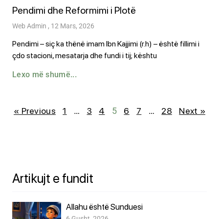
Pendimi dhe Reformimi i Plotë
Web Admin
12 Mars, 2026
Pendimi – siç ka thënë imam Ibn Kajjimi (r.h) – është fillimi i
çdo stacioni, mesatarja dhe fundi i tij; kështu
Lexo më shumë...
« Previous
1
…
3
4
5
6
7
…
28
Next »
Artikujt e fundit
Allahu është Sunduesi
6 Gusht, 2026