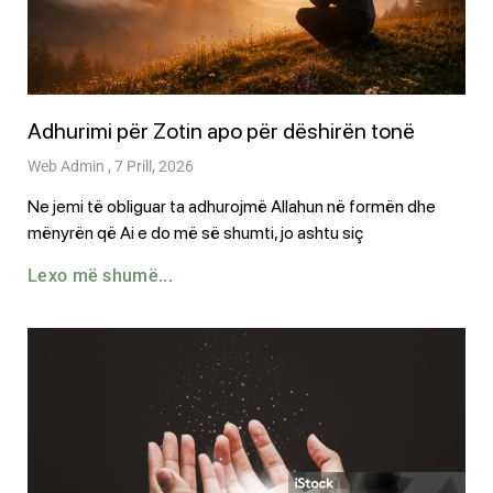
Adhurimi për Zotin apo për dëshirën tonë
Web Admin
7 Prill, 2026
Ne jemi të obliguar ta adhurojmë Allahun në formën dhe
mënyrën që Ai e do më së shumti, jo ashtu siç
Lexo më shumë...