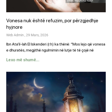
Vonesa nuk është refuzim, por përzgjedhje
hyjnore
Web Admin
29 Mars, 2026
Ibn Ata’il-lah El Iskenderi (r.h) ka thënë: “Mos lejo që vonesa
e dhuratës, megjithë ngulmimin në lutje të të çojë në
Lexo më shumë...