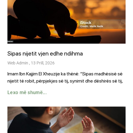
Sipas nijetit vjen edhe ndihma
Web Admin
13 Prill, 2026
Imam Ibn Kajjim El Xheuzije ka thënë: “Sipas madhësisë së
nijetit të robit, përpjekjes së tij, synimit dhe dëshirës së tij,
Lexo më shumë...