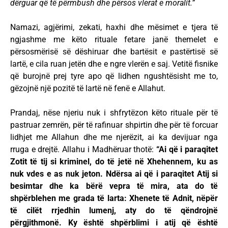
dërguar që të përmbush dhe përsos vlerat e moralit.”
Namazi, agjërimi, zekati, haxhi dhe mësimet e tjera të
ngjashme me këto rituale fetare janë themelet e
përsosmërisë së dëshiruar dhe bartësit e pastërtisë së
lartë, e cila ruan jetën dhe e ngre vlerën e saj. Vetitë fisnike
që burojnë prej tyre apo që lidhen ngushtësisht me to,
gëzojnë një pozitë të lartë në fenë e Allahut.
Prandaj, nëse njeriu nuk i shfrytëzon këto rituale për të
pastruar zemrën, për të rafinuar shpirtin dhe për të forcuar
lidhjet me Allahun dhe me njerëzit, ai ka devijuar nga
rruga e drejtë. Allahu i Madhëruar thotë:
“Ai që i paraqitet
Zotit të tij si kriminel, do të jetë në Xhehennem, ku as
nuk vdes e as nuk jeton. Ndërsa ai që i paraqitet Atij si
besimtar dhe ka bërë vepra të mira, ata do të
shpërblehen me grada të larta: Xhenete të Adnit, nëpër
të cilët rrjedhin lumenj, aty do të qëndrojnë
përgjithmonë. Ky është shpërblimi i atij që është