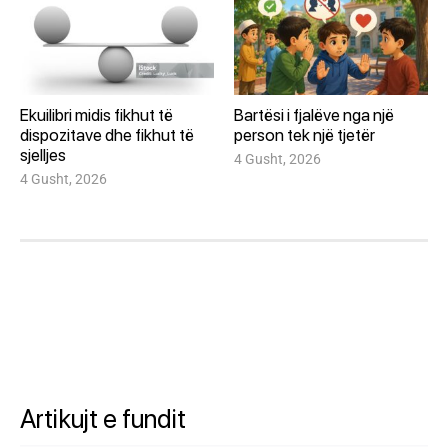
Ekuilibri midis fikhut të
Bartësi i fjalëve nga një
dispozitave dhe fikhut të
person tek një tjetër
sjelljes
4 Gusht, 2026
4 Gusht, 2026
Artikujt e fundit