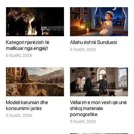
Kategori njerëzish të
Allahu është Sunduesi
mallkuar nga engjëjt
6 Gusht, 2026
6 Gusht, 2026
Modeli karunian dhe
Vëllai im e mori vesh që unë
konsumimi i jetës
shikoj materiale
pornografike
5 Gusht, 2026
5 Gusht, 2026