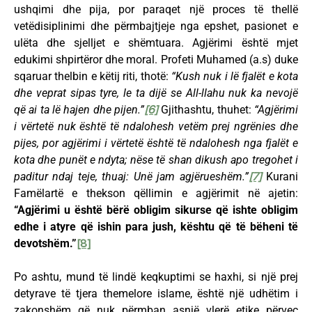
ushqimi dhe pija, por paraqet një proces të thellë
vetëdisiplinimi dhe përmbajtjeje nga epshet, pasionet e
ulëta dhe sjelljet e shëmtuara. Agjërimi është mjet
edukimi shpirtëror dhe moral. Profeti Muhamed (a.s) duke
sqaruar thelbin e këtij riti, thotë:
“Kush nuk i lë fjalët e kota
dhe veprat sipas tyre, le ta dijë se All-llahu nuk ka nevojë
që ai ta lë hajen dhe pijen.”
[6]
Gjithashtu, thuhet:
“Agjërimi
i vërtetë nuk është të ndalohesh vetëm prej ngrënies dhe
pijes, por agjërimi i vërtetë është të ndalohesh nga fjalët e
kota dhe punët e ndyta; nëse të shan dikush apo tregohet i
paditur ndaj teje, thuaj: Unë jam agjërueshëm.”
[7]
Kurani
Famëlartë e thekson qëllimin e agjërimit në ajetin:
“Agjërimi u është bërë obligim sikurse që ishte obligim
edhe i atyre që ishin para jush, kështu që të bëheni të
devotshëm.”
[8]
Po ashtu, mund të lindë keqkuptimi se haxhi, si një prej
detyrave të tjera themelore islame, është një udhëtim i
zakonshëm që nuk përmban asnjë vlerë etike përveç