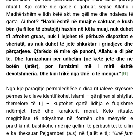
ritualit. Kjo është një qasje e gabuar, sepse Allahu i
Madhërishëm e lidh këtë akt me qëllime dhe ndalesa të
qarta. Ai thotë:
“Haxhi është në muajt e caktuar, e kush
bën (ia fillon të zbatojë) haxhin në këta muaj, nuk duhet
t’i afrohet gruas, nuk i lejohet të përbuzë dispozitat e
sheriatit, as nuk duhet të jetë shkaktar i grindjeve dhe
përçarjeve.
Çfarëdo të mire që punoni, Allahu e di për
të. Dhe furnizohuni për udhëtim (në këtë jetë dhe në
botën tjetër), por furnizimi më i mirë është
devotshmëria. Dhe kini frikë nga Unë, o të mençur.”
[9]
Nga kjo paraqitje përmbledhëse e disa ritualeve kryesore
përmes të cilave identifikohet Islami – që njihen si shtyllat
themelore të tij – kuptohet qartë lidhja e fuqishme
ndërmjet fesë dhe karakterit moral. Këto rituale,
megjithëse të ndryshme në formën dhe mënyrën e
praktikimit, bashkohen në një qëllim të përbashkët të cilin
e ka theksuar Pejgamberi (a.s) në fjalët e tij:
“
Unë jam