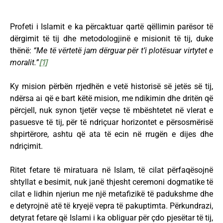
Profeti i Islamit e ka përcaktuar qartë qëllimin parësor të
dërgimit të tij dhe metodologjinë e misionit të tij, duke
thënë:
“Me të vërtetë jam dërguar për t’i plotësuar virtytet e
moralit.”
[1]
Ky mision përbën rrjedhën e vetë historisë së jetës së tij,
ndërsa ai që e bart këtë mision, me ndikimin dhe dritën që
përcjell, nuk synon tjetër veçse të mbështetet në vlerat e
pasuesve të tij, për të ndriçuar horizontet e përsosmërisë
shpirtërore, ashtu që ata të ecin në rrugën e dijes dhe
ndriçimit.
Ritet fetare të miratuara në Islam, të cilat përfaqësojnë
shtyllat e besimit, nuk janë thjesht ceremoni dogmatike të
cilat e lidhin njeriun me një metafizikë të padukshme dhe
e detyrojnë atë të kryejë vepra të pakuptimta. Përkundrazi,
detyrat fetare që Islami i ka obliguar për çdo pjesëtar të tij,