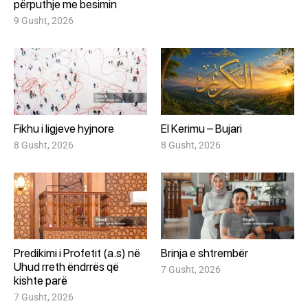
përputhje me besimin
9 Gusht, 2026
Fikhu i ligjeve hyjnore
El Kerimu – Bujari
8 Gusht, 2026
8 Gusht, 2026
Predikimi i Profetit (a.s) në
Brinja e shtrembër
Uhud rreth ëndrrës që
7 Gusht, 2026
kishte parë
7 Gusht, 2026