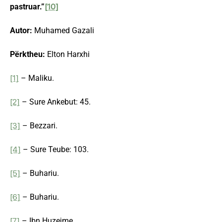
pastruar.”
[10]
Autor:
Muhamed Gazali
Përktheu:
Elton Harxhi
[1]
– Maliku.
[2]
– Sure Ankebut: 45.
[3]
– Bezzari.
[4]
– Sure Teube: 103.
[5]
– Buhariu.
[6]
– Buhariu.
[7]
– Ibn Huzejme.