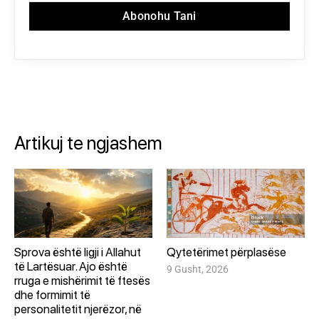
Abonohu Tani
Artikuj te ngjashem
Sprova është ligji i Allahut
Qytetërimet përplasëse
të Lartësuar. Ajo është
9 Gusht, 2026
rruga e mishërimit të ftesës
dhe formimit të
personalitetit njerëzor, në