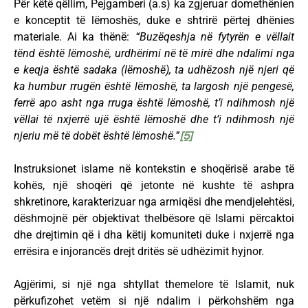
Për këtë qëllim, Pejgamberi (a.s) ka zgjeruar domethënien
e konceptit të lëmoshës, duke e shtrirë përtej dhënies
materiale. Ai ka thënë:
“Buzëqeshja në fytyrën e vëllait
tënd është lëmoshë, urdhërimi në të mirë dhe ndalimi nga
e keqja është sadaka (lëmoshë), ta udhëzosh një njeri që
ka humbur rrugën është lëmoshë, ta largosh një pengesë,
ferrë apo asht nga rruga është lëmoshë, t’i ndihmosh një
vëllai të nxjerrë ujë është lëmoshë dhe t’i ndihmosh një
njeriu më të dobët është lëmoshë.”
[5]
Instruksionet islame në kontekstin e shoqërisë arabe të
kohës, një shoqëri që jetonte në kushte të ashpra
shkretinore, karakterizuar nga armiqësi dhe mendjelehtësi,
dëshmojnë për objektivat thelbësore që Islami përcaktoi
dhe drejtimin që i dha këtij komuniteti duke i nxjerrë nga
errësira e injorancës drejt dritës së udhëzimit hyjnor.
Agjërimi, si një nga shtyllat themelore të Islamit, nuk
përkufizohet vetëm si një ndalim i përkohshëm nga