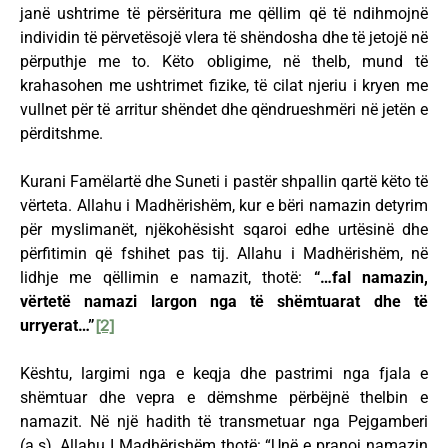
janë ushtrime të përsëritura me qëllim që të ndihmojnë
individin të përvetësojë vlera të shëndosha dhe të jetojë në
përputhje me to. Këto obligime, në thelb, mund të
krahasohen me ushtrimet fizike, të cilat njeriu i kryen me
vullnet për të arritur shëndet dhe qëndrueshmëri në jetën e
përditshme.
Kurani Famëlartë dhe Suneti i pastër shpallin qartë këto të
vërteta. Allahu i Madhërishëm, kur e bëri namazin detyrim
për myslimanët, njëkohësisht sqaroi edhe urtësinë dhe
përfitimin që fshihet pas tij. Allahu i Madhërishëm, në
lidhje me qëllimin e namazit, thotë:
“…fal namazin,
vërtetë namazi largon nga të shëmtuarat dhe të
urryerat…”
[2]
Kështu, largimi nga e keqja dhe pastrimi nga fjala e
shëmtuar dhe vepra e dëmshme përbëjnë thelbin e
namazit. Në një hadith të transmetuar nga Pejgamberi
(a.s), Allahu I Madhërishëm thotë: “Unë e pranoj namazin