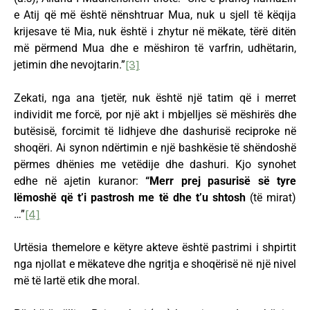
e Atij që më është nënshtruar Mua, nuk u sjell të këqija
krijesave të Mia, nuk është i zhytur në mëkate, tërë ditën
më përmend Mua dhe e mëshiron të varfrin, udhëtarin,
jetimin dhe nevojtarin.”
[3]
Zekati, nga ana tjetër, nuk është një tatim që i merret
individit me forcë, por një akt i mbjelljes së mëshirës dhe
butësisë, forcimit të lidhjeve dhe dashurisë reciproke në
shoqëri. Ai synon ndërtimin e një bashkësie të shëndoshë
përmes dhënies me vetëdije dhe dashuri. Kjo synohet
edhe në ajetin kuranor:
“Merr prej pasurisë së tyre
lëmoshë që t’i pastrosh me të dhe t’u shtosh
(të mirat)
…”
[4]
Urtësia themelore e këtyre akteve është pastrimi i shpirtit
nga njollat e mëkateve dhe ngritja e shoqërisë në një nivel
më të lartë etik dhe moral.