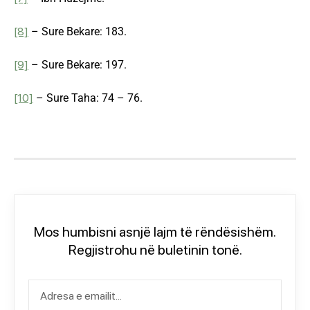
[8]
– Sure Bekare: 183.
[9]
– Sure Bekare: 197.
[10]
– Sure Taha: 74 – 76.
Mos humbisni asnjë lajm të rëndësishëm.
Regjistrohu në buletinin tonë.