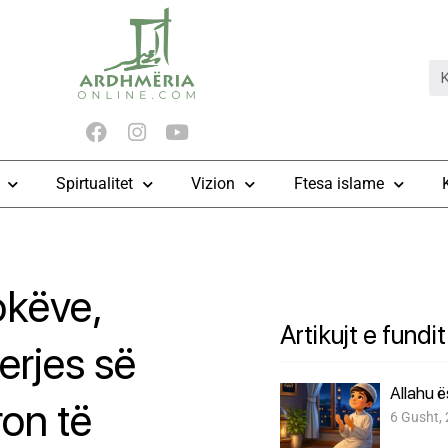
Spirtualitet
Vizion
Ftesa islame
okëve,
Artikujt e fundit
erjes së
Allahu 
ron të
6 Gusht,