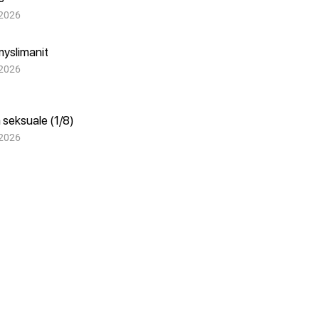
 2026
myslimanit
 2026
 seksuale (1/8)
 2026