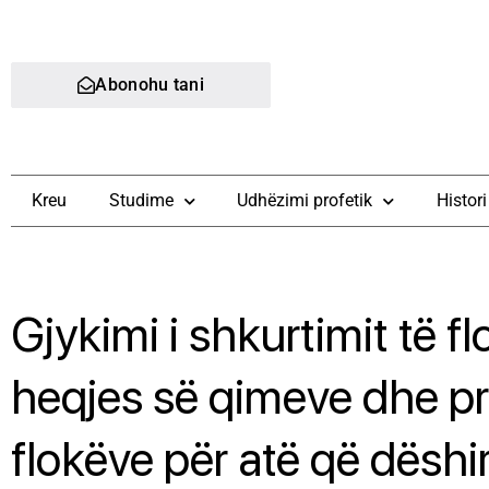
Abonohu tani
Kreu
Studime
Udhëzimi profetik
Histori
Gjykimi i shkurtimit të fl
heqjes së qimeve dhe pr
flokëve për atë që dëshi