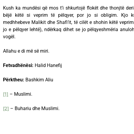
Kush ka mundësi që mos t’i shkurtojë flokët dhe thonjtë deris
bëjë këtë si veprim të pëlqyer, por jo si obligim. Kjo k
medhhebeve Malikit dhe Shafi’it, të cilët e shohin këtë veprim
jo e pëlqyer lehtë), ndërkaq dihet se jo pëlqyeshmëria anul
vogël.
Allahu e di më së miri.
Fetvadhënësi:
Halid Hanefij
Përktheu:
Bashkim Aliu
[1]
– Muslimi.
[2]
– Buhariu dhe Muslimi.