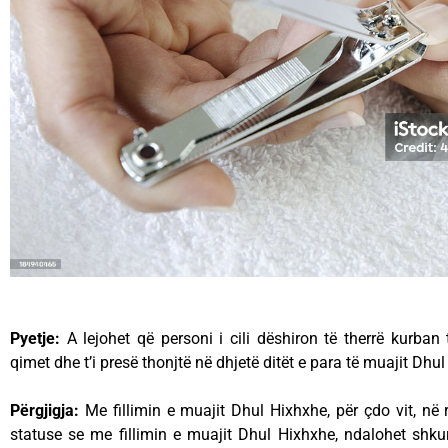
Pyetje:
A lejohet që personi i cili dëshiron të therrë kurban t’
qimet dhe t’i presë thonjtë në dhjetë ditët e para të muajit Dhu
Përgjigja:
Me fillimin e muajit Dhul Hixhxhe, për çdo vit, në 
statuse se me fillimin e muajit Dhul Hixhxhe, ndalohet shkur