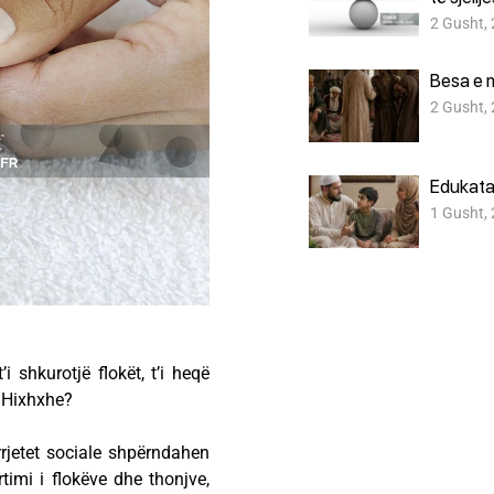
2 Gusht,
Besa e 
2 Gusht,
Edukata
1 Gusht,
i shkurotjë flokët, t’i heqë
l Hixhxhe?
rrjetet sociale shpërndahen
timi i flokëve dhe thonjve,