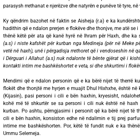
parasysh rrethanat e njerëzve dhe natyrën e punëve të tyre, në
Ky qëndrim bazohet në faktin se Aisheja (r.a) e ka kundërsh
hadithin që e ndalon prerjen e flokëve dhe thonjve, me atë se i 
thënë këtë për ata që kanë hyrë në Ihram për Haxh, dhe ka 
(a.s) i niste kafshët për kurban nga Medineja (për në Meke p
vetë në haxh), unë i përgadisja rrethoret që i vendoseshin në q
i Dërguari i Allahut (a.s) nuk ndalonte të bënte gjërat që i kisht
kontakti intim me bashkëshortet e veta, si dhe shkurtimi i flokë
Mendimi që e ndalon personin që e ka bërë nijet të therrë k
flokët dhe thonjtë me hyrjen e muajit Dhul Hixhxhe, është n
(Kijasin), pasi personi i cili e bën haxhin, kryesisht, ndaloh
kohë më të shkurtër se sa personi i cili nuk është në haxh 
kurban. Po ashtu, përngjasimi i personit që ka bërë nijet të t
cili e bën haxhin, konsiston edhe në ndalimin e tij prej pa
intime me bashkëshorten. Por, këtë të fundit nuk e ka thënë
Ummu Selemeja.