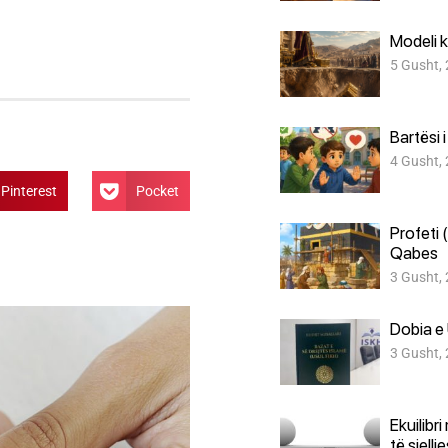
Modeli k
5 Gusht,
Bartësi 
4 Gusht,
Pinterest
Pocket
Profeti 
Qabes
3 Gusht,
Dobia e 
3 Gusht,
Ekuilibr
të sjellj