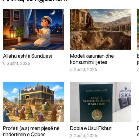
Allahu është Sunduesi
Modeli karunian dhe
konsumimi i jetës
6 Gusht, 2026
5 Gusht, 2026
Profeti (a.s) merr pjesë në
Dobia e Usul Fikhut
rindërtimin e Qabes
3 Gusht, 2026