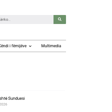
Këndi i fëmijëve
Multimedia
është Sunduesi
 2026