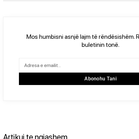
Mos humbisni asnjë lajm të rëndësishëm. R
buletinin tonë.
Abonohu Tani
Artikuj te ngjashem