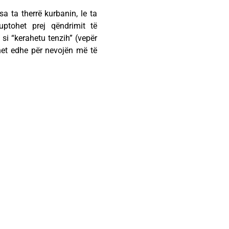
a ta therrë kurbanin, le ta
uptohet prej qëndrimit të
 si “kerahetu tenzih” (vepër
ohet edhe për nevojën më të