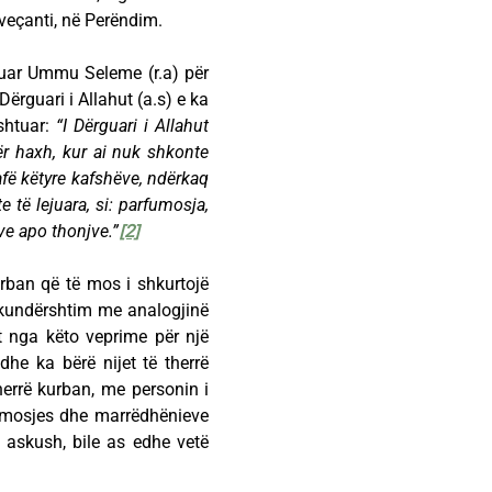
 veçanti, në Perëndim.
tuar Ummu Seleme (r.a) për
Dërguari i Allahut (a.s) e ka
shtuar:
“I Dërguari i Allahut
ër haxh, kur ai nuk shkonte
afë këtyre kafshëve, ndërkaq
e të lejuara, si: parfumosja,
ve apo thonjve.”
[2]
urban që të mos i shkurtojë
ë kundërshtim me analogjinë
et nga këto veprime për një
dhe ka bërë nijet të therrë
herrë kurban, me personin i
rfumosjes dhe marrëdhënieve
 askush, bile as edhe vetë