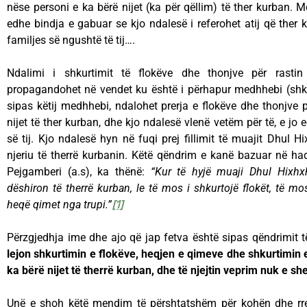
nëse personi e ka bërë nijet (ka për qëllim) të ther kurban. 
edhe bindja e gabuar se kjo ndalesë i referohet atij që ther k
familjes së ngushtë të tij….
Ndalimi i shkurtimit të flokëve dhe thonjve për rast
propagandohet në vendet ku është i përhapur medhhebi (shkol
sipas këtij medhhebi, ndalohet prerja e flokëve dhe thonjve pë
nijet të ther kurban, dhe kjo ndalesë vlenë vetëm për të, e jo 
së tij. Kjo ndalesë hyn në fuqi prej fillimit të muajit Dhul 
njeriu të therrë kurbanin. Këtë qëndrim e kanë bazuar në 
Pejgamberi (a.s), ka thënë:
“Kur të hyjë muaji Dhul Hixhxh
dëshiron të therrë kurban, le të mos i shkurtojë flokët, të mo
heqë qimet nga trupi.”
[1]
Përzgjedhja ime dhe ajo që jap fetva është sipas qëndrimit 
lejon shkurtimin e flokëve, heqjen e qimeve dhe shkurtimin e 
ka bërë nijet të therrë kurban, dhe të njejtin veprim nuk e she
Unë e shoh këtë mendim të përshtatshëm për kohën dhe rre