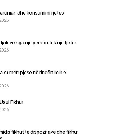
arunian dhe konsumimi i jetës
 2026
i fjalëve nga një person tek një tjetër
 2026
(a.s) merr pjesë në rindërtimin e
 2026
Usul Fikhut
 2026
i midis fikhut të dispozitave dhe fikhut
es