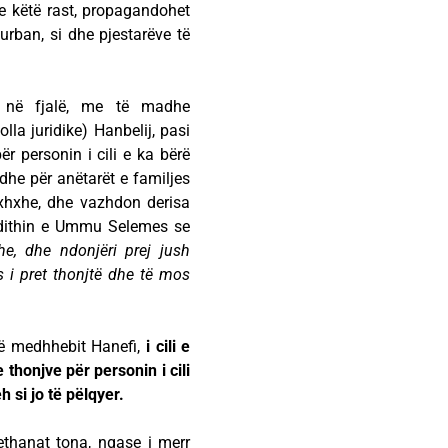
Me këtë rast, propagandohet
urban, si dhe pjestarëve të
in në fjalë, me të madhe
la juridike) Hanbelij, pasi
r personin i cili e ka bërë
edhe për anëtarët e familjes
Hixhxhe, dhe vazhdon derisa
hadithin e Ummu Selemes se
e, dhe ndonjëri prej jush
s i pret thonjtë dhe të mos
të medhhebit Hanefi,
i cili e
thonjve për personin i cili
h si jo të pëlqyer.
thanat tona, ngase i merr