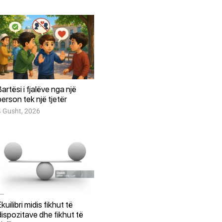
Bartësi i fjalëve nga një
person tek një tjetër
4 Gusht, 2026
Ekuilibri midis fikhut të
dispozitave dhe fikhut të