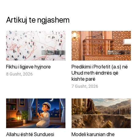
Artikuj te ngjashem
Fikhu i ligjeve hyjnore
Predikimi i Profetit (a.s) në
Uhud rreth ëndrrës që
8 Gusht, 2026
kishte parë
7 Gusht, 2026
Allahu është Sunduesi
Modeli karunian dhe