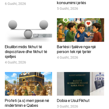
konsumimi i jetës
6 Gusht, 2026
5 Gusht, 2026
Ekuilibri midis fikhut të
Bartësi i fjalëve nga një
dispozitave dhe fikhut të
person tek një tjetër
sjelljes
4 Gusht, 2026
4 Gusht, 2026
Profeti (a.s) merr pjesë në
Dobia e Usul Fikhut
rindërtimin e Qabes
3 Gusht, 2026