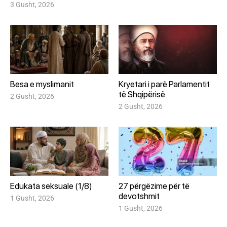
3 Gusht, 2026
Besa e myslimanit
Kryetari i parë Parlamentit
të Shqipërisë
2 Gusht, 2026
2 Gusht, 2026
Edukata seksuale (1/8)
27 përgëzime për të
devotshmit
1 Gusht, 2026
1 Gusht, 2026