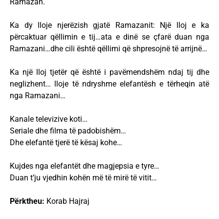
Ramazan.
Ka dy lloje njerëzish gjatë Ramazanit: Një lloj e ka
përcaktuar qëllimin e tij…ata e dinë se çfarë duan nga
Ramazani…dhe cili është qëllimi që shpresojnë të arrijnë…
Ka një lloj tjetër që është i pavëmendshëm ndaj tij dhe
neglizhent… lloje të ndryshme elefantësh e tërheqin atë
nga Ramazani…
Kanale televizive koti…
Seriale dhe filma të padobishëm…
Dhe elefantë tjerë të kësaj kohe…
Kujdes nga elefantët dhe magjepsia e tyre…
Duan t’ju vjedhin kohën më të mirë të vitit…
Përktheu:
Korab Hajraj