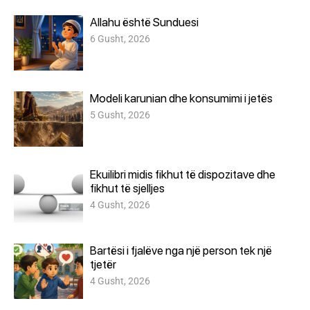
Allahu është Sunduesi
6 Gusht, 2026
Modeli karunian dhe konsumimi i jetës
5 Gusht, 2026
Ekuilibri midis fikhut të dispozitave dhe
fikhut të sjelljes
4 Gusht, 2026
Bartësi i fjalëve nga një person tek një
tjetër
4 Gusht, 2026