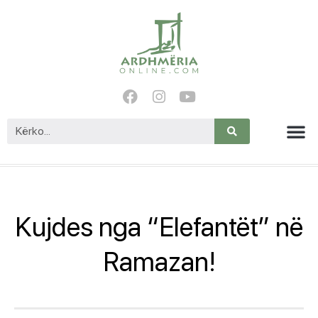
Kujdes nga “Elefantët” në
Ramazan!