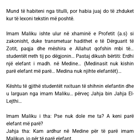
Mund të habiteni nga titulli, por habia juaj do të zhduket
kur të lexoni tekstin më poshtë.
Imam Maliku ishte ulur në xhaminë e Profetit (a.s) si
zakonisht, duke transmetuar hadithet e të Dërguarit të
Zotit, paqja dhe mëshira e Allahut qofshin mbi të…
studentët rreth tij po dëgjonin… Pastaj dikush bërtiti: Erdhi
një elefant i madh. në Medine… (Medinasit nuk kishin
parë elefant më parë… Medina nuk njihte elefantët)…
Kështu të gjithë studentët nxituan të shihnin elefantin dhe
u larguan nga imam Maliku… përveç Jahja bin Jahja El-
Lejthi…
Imam Maliku i tha: Pse nuk dole me ta? A keni parë
elefant më parë?
Jahja tha: Kam ardhur në Medine për të parë imam
Malikun, jo për të parë elefant.