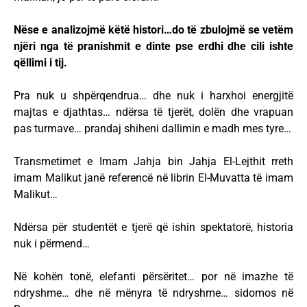
Nëse e analizojmë këtë histori…do të zbulojmë se vetëm
njëri nga të pranishmit e dinte pse erdhi dhe cili ishte
qëllimi i tij.
Pra nuk u shpërqendrua… dhe nuk i harxhoi energjitë
majtas e djathtas… ndërsa të tjerët, dolën dhe vrapuan
pas turmave… prandaj shiheni dallimin e madh mes tyre…
Transmetimet e Imam Jahja bin Jahja El-Lejthit rreth
imam Malikut janë referencë në librin El-Muvatta të imam
Malikut…
Ndërsa për studentët e tjerë që ishin spektatorë, historia
nuk i përmend…
Në kohën tonë, elefanti përsëritet… por në imazhe të
ndryshme… dhe në mënyra të ndryshme… sidomos në