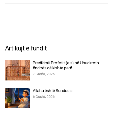
Artikujt e fundit
Predikimi i Profetit (a.s) në Uhud rreth
ëndrrës që kishte parë
7 Gusht, 2026
Allahu është Sunduesi
6 Gusht, 2026