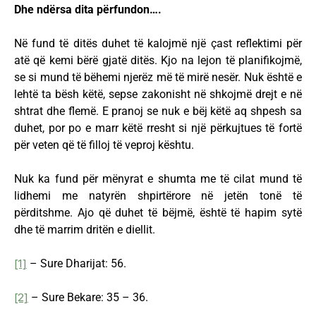
Dhe ndërsa dita përfundon….
Në fund të ditës duhet të kalojmë një çast reflektimi për
atë që kemi bërë gjatë ditës. Kjo na lejon të planifikojmë,
se si mund të bëhemi njerëz më të mirë nesër. Nuk është e
lehtë ta bësh këtë, sepse zakonisht në shkojmë drejt e në
shtrat dhe flemë. E pranoj se nuk e bëj këtë aq shpesh sa
duhet, por po e marr këtë rresht si një përkujtues të fortë
për veten që të filloj të veproj kështu.
Nuk ka fund për mënyrat e shumta me të cilat mund të
lidhemi me natyrën shpirtërore në jetën tonë të
përditshme. Ajo që duhet të bëjmë, është të hapim sytë
dhe të marrim dritën e diellit.
[1]
– Sure Dharijat: 56.
[2]
– Sure Bekare: 35 – 36.