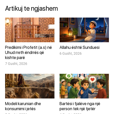
Artikuj te ngjashem
Predikimi i Profetit (a.s) në
Allahu është Sunduesi
Uhud rreth ëndrrës që
6 Gusht, 2026
kishte parë
7 Gusht, 2026
Modeli karunian dhe
Bartësi i fjalëve nga një
konsumimi i jetës
person tek një tjetër