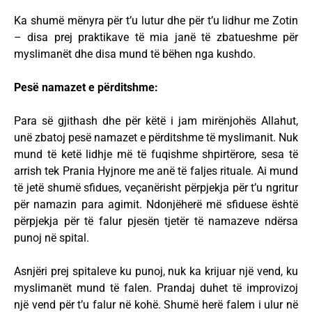
Ka shumë mënyra për t’u lutur dhe për t’u lidhur me Zotin
– disa prej praktikave të mia janë të zbatueshme për
myslimanët dhe disa mund të bëhen nga kushdo.
Pesë namazet e përditshme:
Para së gjithash dhe për këtë i jam mirënjohës Allahut,
unë zbatoj pesë namazet e përditshme të myslimanit. Nuk
mund të ketë lidhje më të fuqishme shpirtërore, sesa të
arrish tek Prania Hyjnore me anë të faljes rituale. Ai mund
të jetë shumë sfidues, veçanërisht përpjekja për t’u ngritur
për namazin para agimit. Ndonjëherë më sfiduese është
përpjekja për të falur pjesën tjetër të namazeve ndërsa
punoj në spital.
Asnjëri prej spitaleve ku punoj, nuk ka krijuar një vend, ku
myslimanët mund të falen. Prandaj duhet të improvizoj
një vend për t’u falur në kohë. Shumë herë falem i ulur në