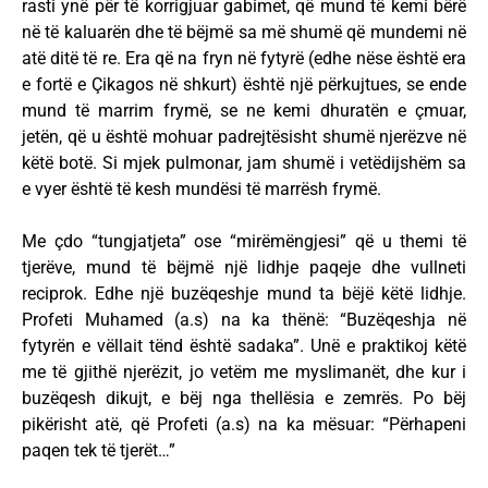
rasti ynë për të korrigjuar gabimet, që mund të kemi bërë
në të kaluarën dhe të bëjmë sa më shumë që mundemi në
atë ditë të re. Era që na fryn në fytyrë (edhe nëse është era
e fortë e Çikagos në shkurt) është një përkujtues, se ende
mund të marrim frymë, se ne kemi dhuratën e çmuar,
jetën, që u është mohuar padrejtësisht shumë njerëzve në
këtë botë. Si mjek pulmonar, jam shumë i vetëdijshëm sa
e vyer është të kesh mundësi të marrësh frymë.
Me çdo “tungjatjeta” ose “mirëmëngjesi” që u themi të
tjerëve, mund të bëjmë një lidhje paqeje dhe vullneti
reciprok. Edhe një buzëqeshje mund ta bëjë këtë lidhje.
Profeti Muhamed (a.s) na ka thënë: “Buzëqeshja në
fytyrën e vëllait tënd është sadaka”. Unë e praktikoj këtë
me të gjithë njerëzit, jo vetëm me myslimanët, dhe kur i
buzëqesh dikujt, e bëj nga thellësia e zemrës. Po bëj
pikërisht atë, që Profeti (a.s) na ka mësuar: “Përhapeni
paqen tek të tjerët…”