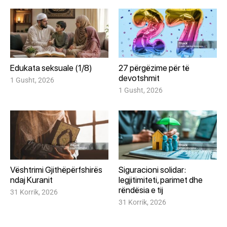
Edukata seksuale (1/8)
27 përgëzime për të
devotshmit
1 Gusht, 2026
1 Gusht, 2026
Vështrimi Gjithëpërfshirës
Siguracioni solidar:
ndaj Kuranit
legjitimiteti, parimet dhe
rëndësia e tij
31 Korrik, 2026
31 Korrik, 2026