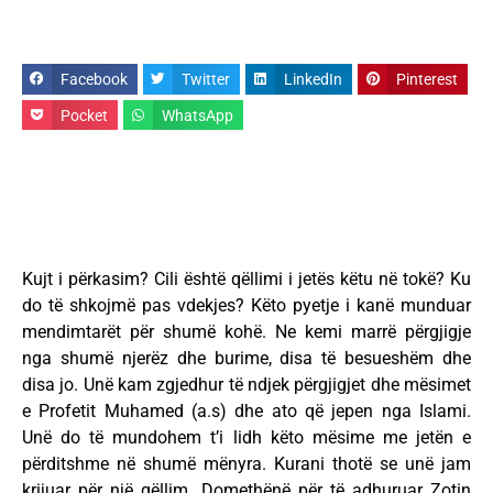
Facebook
Twitter
LinkedIn
Pinterest
Pocket
WhatsApp
Kujt i përkasim? Cili është qëllimi i jetës këtu në tokë? Ku
do të shkojmë pas vdekjes? Këto pyetje i kanë munduar
mendimtarët për shumë kohë. Ne kemi marrë përgjigje
nga shumë njerëz dhe burime, disa të besueshëm dhe
disa jo. Unë kam zgjedhur të ndjek përgjigjet dhe mësimet
e Profetit Muhamed (a.s) dhe ato që jepen nga Islami.
Unë do të mundohem t’i lidh këto mësime me jetën e
përditshme në shumë mënyra. Kurani thotë se unë jam
krijuar për një qëllim. Domethënë për të adhuruar Zotin