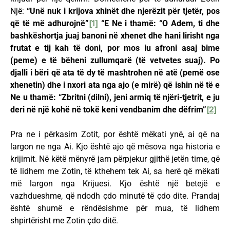
Një:
“Unë nuk i krijova xhinët dhe njerëzit për tjetër, pos
që të më adhurojnë”
[1]
“E Ne i thamë: “O Adem, ti dhe
bashkëshortja juaj banoni në xhenet dhe hani lirisht nga
frutat e tij kah të doni, por mos iu afroni asaj bime
(peme) e të bëheni zullumqarë (të vetvetes suaj). Po
djalli i bëri që ata të dy të mashtrohen në atë (pemë ose
xhenetin) dhe i nxori ata nga ajo (e mirë) që ishin në të e
Ne u thamë: “Zbritni (dilni), jeni armiq të njëri-tjetrit, e ju
deri në një kohë në tokë keni vendbanim dhe dëfrim”
[2]
Pra ne i përkasim Zotit, por është mëkati ynë, ai që na
largon ne nga Ai. Kjo është ajo që mësova nga historia e
krijimit. Në këtë mënyrë jam përpjekur gjithë jetën time, që
të lidhem me Zotin, të kthehem tek Ai, sa herë që mëkati
më largon nga Krijuesi. Kjo është një betejë e
vazhdueshme, që ndodh çdo minutë të çdo dite. Prandaj
është shumë e rëndësishme për mua, të lidhem
shpirtërisht me Zotin çdo ditë.