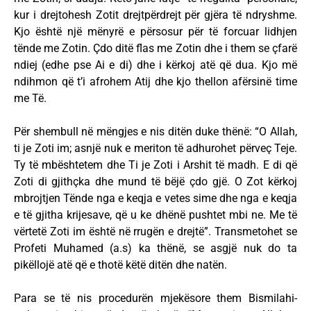
kur i drejtohesh Zotit drejtpërdrejt për gjëra të ndryshme.
Kjo është një mënyrë e përsosur për të forcuar lidhjen
tënde me Zotin. Çdo ditë flas me Zotin dhe i them se çfarë
ndiej (edhe pse Ai e di) dhe i kërkoj atë që dua. Kjo më
ndihmon që t’i afrohem Atij dhe kjo thellon afërsinë time
me Të.
Për shembull në mëngjes e nis ditën duke thënë: “O Allah,
ti je Zoti im; asnjë nuk e meriton të adhurohet përveç Teje.
Ty të mbështetem dhe Ti je Zoti i Arshit të madh. E di që
Zoti di gjithçka dhe mund të bëjë çdo gjë. O Zot kërkoj
mbrojtjen Tënde nga e keqja e vetes sime dhe nga e keqja
e të gjitha krijesave, që u ke dhënë pushtet mbi ne. Me të
vërtetë Zoti im është në rrugën e drejtë”. Transmetohet se
Profeti Muhamed (a.s) ka thënë, se asgjë nuk do ta
pikëllojë atë që e thotë këtë ditën dhe natën.
Para se të nis procedurën mjekësore them Bismilahi-