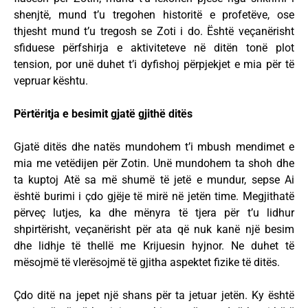
shenjtë, mund t’u tregohen historitë e profetëve, ose
thjesht mund t’u tregosh se Zoti i do. Është veçanërisht
sfiduese përfshirja e aktiviteteve në ditën tonë plot
tension, por unë duhet t’i dyfishoj përpjekjet e mia për të
vepruar kështu.
Përtëritja e besimit gjatë gjithë ditës
Gjatë ditës dhe natës mundohem t’i mbush mendimet e
mia me vetëdijen për Zotin. Unë mundohem ta shoh dhe
ta kuptoj Atë sa më shumë të jetë e mundur, sepse Ai
është burimi i çdo gjëje të mirë në jetën time. Megjithatë
përveç lutjes, ka dhe mënyra të tjera për t’u lidhur
shpirtërisht, veçanërisht për ata që nuk kanë një besim
dhe lidhje të thellë me Krijuesin hyjnor. Ne duhet të
mësojmë të vlerësojmë të gjitha aspektet fizike të ditës.
Çdo ditë na jepet një shans për ta jetuar jetën. Ky është