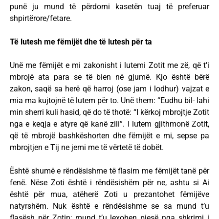
punë ju mund të përdorni kasetën tuaj të preferuar
shpirtërore/fetare.
Të lutesh me fëmijët dhe të lutesh për ta
Unë me fëmijët e mi zakonisht i lutemi Zotit me zë, që t’i
mbrojë ata para se të bien në gjumë. Kjo është bërë
zakon, saqë sa herë që harroj (ose jam i lodhur) vajzat e
mia ma kujtojnë të lutem për to. Unë them: “Eudhu bil- lahi
min sherri kuli hasid, që do të thotë: “I kërkoj mbrojtje Zotit
nga e keqja e atyre që kanë zili”. I lutem gjithmonë Zotit,
që të mbrojë bashkëshorten dhe fëmijët e mi, sepse pa
mbrojtjen e Tij ne jemi me të vërtetë të dobët.
Është shumë e rëndësishme të flasim me fëmijët tanë për
fenë. Nëse Zoti është i rëndësishëm për ne, ashtu si Ai
është për mua, atëherë Zoti u prezantohet fëmijëve
natyrshëm. Nuk është e rëndësishme se sa mund t’u
flasësh për Zotin; mund t’u lexohen pjesë nga shkrimi i