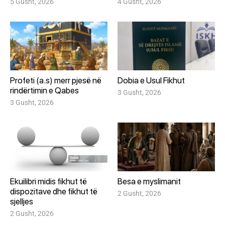
5 Gusht, 2026
4 Gusht, 2026
Profeti (a.s) merr pjesë në
Dobia e Usul Fikhut
rindërtimin e Qabes
3 Gusht, 2026
3 Gusht, 2026
Ekuilibri midis fikhut të
Besa e myslimanit
dispozitave dhe fikhut të
2 Gusht, 2026
sjelljes
2 Gusht, 2026