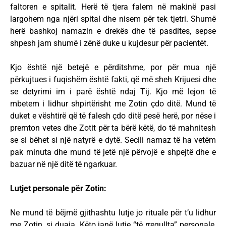
faltoren e spitalit. Herë të tjera falem në makinë pasi
largohem nga njëri spital dhe nisem për tek tjetri. Shumë
herë bashkoj namazin e drekës dhe të pasdites, sepse
shpesh jam shumë i zënë duke u kujdesur për pacientët.
Kjo është një betejë e përditshme, por për mua një
përkujtues i fuqishëm është fakti, që më sheh Krijuesi dhe
se detyrimi im i parë është ndaj Tij. Kjo më lejon të
mbetem i lidhur shpirtërisht me Zotin çdo ditë. Mund të
duket e vështirë që të falesh çdo ditë pesë herë, por nëse i
premton vetes dhe Zotit për ta bërë këtë, do të mahnitesh
se si bëhet si një natyrë e dytë. Secili namaz të ha vetëm
pak minuta dhe mund të jetë një përvojë e shpejtë dhe e
bazuar në një ditë të ngarkuar.
Lutjet personale për Zotin:
Ne mund të bëjmë gjithashtu lutje jo rituale për t’u lidhur
me Zotin, si duaja. Këto janë lutje “të rregullta” personale,