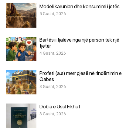
Modeli karunian dhe konsumimi i jetës
5 Gusht, 2026
Bartësi i fjalëve nga një person tek një
tjetër
4 Gusht, 2026
Profeti (a.s) merr pjesë në rindërtimin e
Qabes
3 Gusht, 2026
Dobia e Usul Fikhut
3 Gusht, 2026