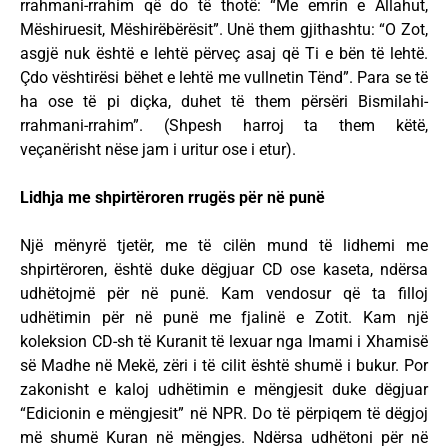
rrahmani-rrahim që do të thotë: “Me emrin e Allahut,
Mëshiruesit, Mëshirëbërësit”. Unë them gjithashtu: “O Zot,
asgjë nuk është e lehtë përveç asaj që Ti e bën të lehtë.
Çdo vështirësi bëhet e lehtë me vullnetin Tënd”. Para se të
ha ose të pi diçka, duhet të them përsëri Bismilahi-
rrahmani-rrahim”. (Shpesh harroj ta them këtë,
veçanërisht nëse jam i uritur ose i etur).
Lidhja me shpirtëroren rrugës për në punë
Një mënyrë tjetër, me të cilën mund të lidhemi me
shpirtëroren, është duke dëgjuar CD ose kaseta, ndërsa
udhëtojmë për në punë. Kam vendosur që ta filloj
udhëtimin për në punë me fjalinë e Zotit. Kam një
koleksion CD-sh të Kuranit të lexuar nga Imami i Xhamisë
së Madhe në Mekë, zëri i të cilit është shumë i bukur. Por
zakonisht e kaloj udhëtimin e mëngjesit duke dëgjuar
“Edicionin e mëngjesit” në NPR. Do të përpiqem të dëgjoj
më shumë Kuran në mëngjes. Ndërsa udhëtoni për në