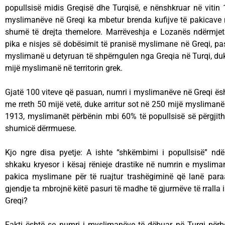
popullsisë midis Greqisë dhe Turqisë, e nënshkruar në vitin 
myslimanëve në Greqi ka mbetur brenda kufijve të pakicav
shumë të drejta themelore. Marrëveshja e Lozanës ndërmjet
pika e nisjes së dobësimit të pranisë myslimane në Greqi, pas
myslimanë u detyruan të shpërngulen nga Greqia në Turqi, du
mijë myslimanë në territorin grek.
Gjatë 100 viteve që pasuan, numri i myslimanëve në Greqi ës
me rreth 50 mijë vetë, duke arritur sot në 250 mijë myslimanë 
1913, myslimanët përbënin mbi 60% të popullsisë së përgjith
shumicë dërrmuese.
Kjo ngre disa pyetje: A ishte “shkëmbimi i popullsisë” nd
shkaku kryesor i kësaj rënieje drastike në numrin e myslima
pakica myslimane për të ruajtur trashëgiminë që lanë para
gjendje ta mbrojnë këtë pasuri të madhe të gjurmëve të rrall
Greqi?
Fakti është se numri i myslimanëve të dëbuar në Turqi përbë