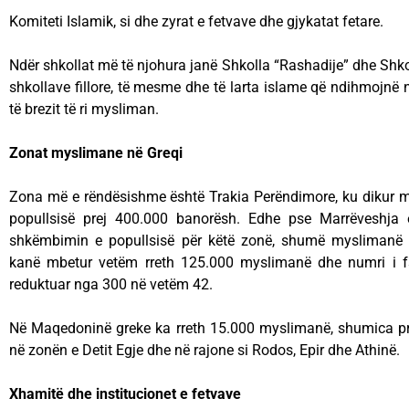
Komiteti Islamik, si dhe zyrat e fetvave dhe gjykatat fetare.
Ndër shkollat më të njohura janë Shkolla “Rashadije” dhe Shkol
shkollave fillore, të mesme dhe të larta islame që ndihmojnë në 
të brezit të ri mysliman.
Zonat myslimane në Greqi
Zona më e rëndësishme është Trakia Perëndimore, ku dikur 
popullsisë prej 400.000 banorësh. Edhe pse Marrëveshja 
shkëmbimin e popullsisë për këtë zonë, shumë myslimanë 
kanë mbetur vetëm rreth 125.000 myslimanë dhe numri i f
reduktuar nga 300 në vetëm 42.
Në Maqedoninë greke ka rreth 15.000 myslimanë, shumica pre
në zonën e Detit Egje dhe në rajone si Rodos, Epir dhe Athinë.
Xhamitë dhe institucionet e fetvave