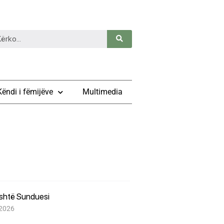
Këndi i fëmijëve
Multimedia
është Sunduesi
 2026