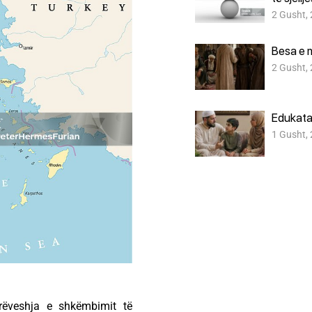
2 Gusht,
Besa e 
2 Gusht,
Edukata
1 Gusht,
ëveshja e shkëmbimit të