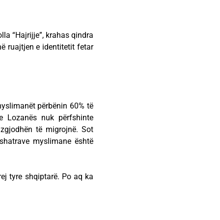
la “Hajrijje”, krahas qindra
ruajtjen e identitetit fetar
myslimanët përbënin 60% të
e Lozanës nuk përfshinte
zgjodhën të migrojnë. Sot
shatrave myslimane është
j tyre shqiptarë. Po aq ka