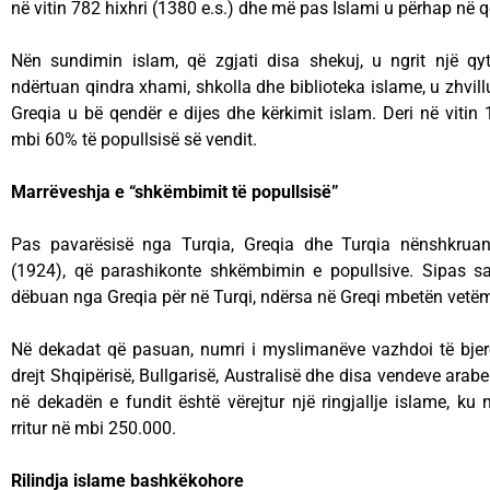
në vitin 782 hixhri (1380 e.s.) dhe më pas Islami u përhap në 
Nën sundimin islam, që zgjati disa shekuj, u ngrit një qyt
ndërtuan qindra xhami, shkolla dhe biblioteka islame, u zhvill
Greqia u bë qendër e dijes dhe kërkimit islam. Deri në viti
mbi 60% të popullsisë së vendit.
Marrëveshja e “shkëmbimit të popullsisë”
Pas pavarësisë nga Turqia, Greqia dhe Turqia nënshkrua
(1924), që parashikonte shkëmbimin e popullsive. Sipas s
dëbuan nga Greqia për në Turqi, ndërsa në Greqi mbetën vet
Në dekadat që pasuan, numri i myslimanëve vazhdoi të bjer
drejt Shqipërisë, Bullgarisë, Australisë dhe disa vendeve arabe
në dekadën e fundit është vërejtur një ringjallje islame, k
rritur në mbi 250.000.
Rilindja islame bashkëkohore