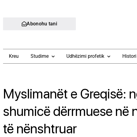
Abonohu tani
Kreu
Studime
Udhëzimi profetik
Histori
Myslimanët e Greqisë: n
shumicë dërrmuese në n
të nënshtruar