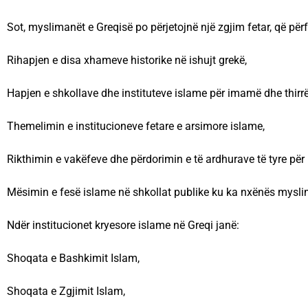
Sot, myslimanët e Greqisë po përjetojnë një zgjim fetar, që përf
Rihapjen e disa xhameve historike në ishujt grekë,
Hapjen e shkollave dhe instituteve islame për imamë dhe thirrë
Themelimin e institucioneve fetare e arsimore islame,
Rikthimin e vakëfeve dhe përdorimin e të ardhurave të tyre për 
Mësimin e fesë islame në shkollat publike ku ka nxënës mysl
Ndër institucionet kryesore islame në Greqi janë:
Shoqata e Bashkimit Islam,
Shoqata e Zgjimit Islam,