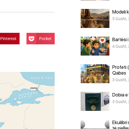
Modeli k
5 Gusht,
Pinterest
Pocket
Bartësi 
4 Gusht,
Profeti 
Qabes
3 Gusht,
Dobia e 
3 Gusht,
Ekuilibr
të sjellj