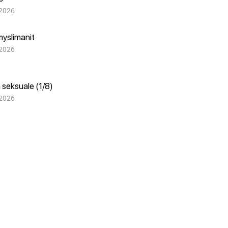
 2026
myslimanit
 2026
 seksuale (1/8)
 2026