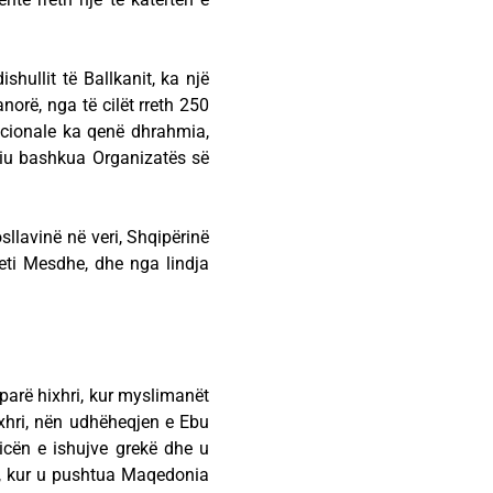
shullit të Ballkanit, ka një
orë, nga të cilët rreth 250
icionale ka qenë dhrahmia,
a iu bashkua Organizatës së
sllavinë në veri, Shqipërinë
eti Mesdhe, dhe nga lindja
parë hixhri, kur myslimanët
ixhri, nën udhëheqjen e Ebu
icën e ishujve grekë dhe u
nit, kur u pushtua Maqedonia