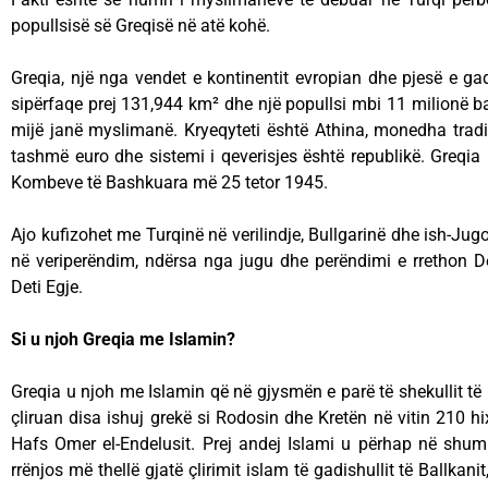
popullsisë së Greqisë në atë kohë.
Greqia, një nga vendet e kontinentit evropian dhe pjesë e gadi
sipërfaqe prej 131,944 km² dhe një popullsi mbi 11 milionë ban
mijë janë myslimanë. Kryeqyteti është Athina, monedha trad
tashmë euro dhe sistemi i qeverisjes është republikë. Greqi
Kombeve të Bashkuara më 25 tetor 1945.
Ajo kufizohet me Turqinë në verilindje, Bullgarinë dhe ish-Jugo
në veriperëndim, ndërsa nga jugu dhe perëndimi e rrethon D
Deti Egje.
Si u njoh Greqia me Islamin?
Greqia u njoh me Islamin që në gjysmën e parë të shekullit të 
çliruan disa ishuj grekë si Rodosin dhe Kretën në vitin 210 h
Hafs Omer el-Endelusit. Prej andej Islami u përhap në shum
rrënjos më thellë gjatë çlirimit islam të gadishullit të Ballka