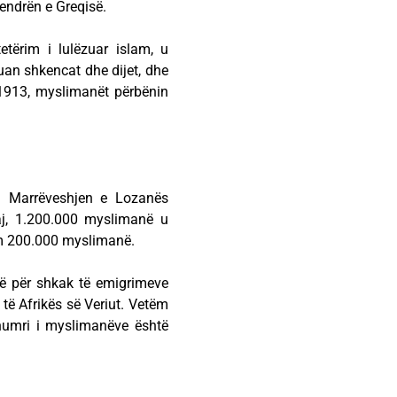
qendrën e Greqisë.
etërim i lulëzuar islam, u
uan shkencat dhe dijet, dhe
n 1913, myslimanët përbënin
n Marrëveshjen e Lozanës
aj, 1.200.000 myslimanë u
ëm 200.000 myslimanë.
ë për shkak të emigrimeve
 të Afrikës së Veriut. Vetëm
u numri i myslimanëve është