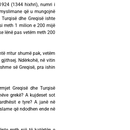
1924 (1344 hixhri), numri i
e myslimane që u mungojnë
 Turqisë dhe Greqisë ishte
i rreth 1 milion e 200 mijë
ke lënë pas vetëm rreth 200
htë rritur shumë pak, vetëm
gjithsej. Ndërkohë, në vitin
shme së Greqisë, pra ishin
ërmjet Greqisë dhe Turqisë
nëve grekë? A kujdeset sot
ardhësit e tyre? A janë në
a islame që ndodhen ende në
nte rreth një të katërtën e