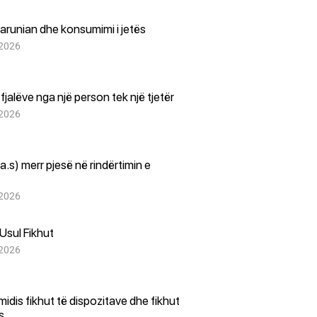
arunian dhe konsumimi i jetës
 2026
i fjalëve nga një person tek një tjetër
 2026
(a.s) merr pjesë në rindërtimin e
 2026
Usul Fikhut
 2026
i midis fikhut të dispozitave dhe fikhut
es