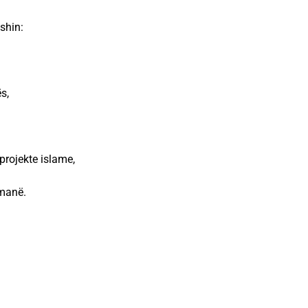
shin:
s,
projekte islame,
imanë.