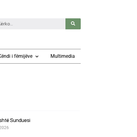
Këndi i fëmijëve
Multimedia
është Sunduesi
 2026