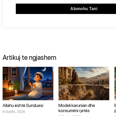
Abonohu Tani
Artikuj te ngjashem
Allahu është Sunduesi
Modeli karunian dhe
konsumimi i jetës
6 Gusht, 2026