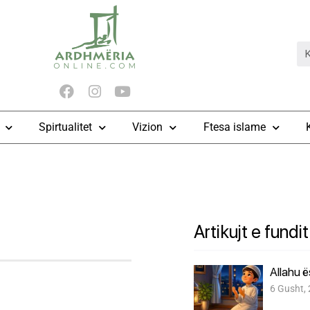
Spirtualitet
Vizion
Ftesa islame
Artikujt e fundit
Allahu 
6 Gusht,