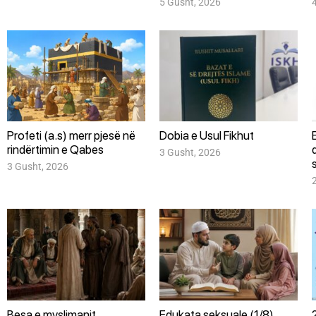
5 Gusht, 2026
Profeti (a.s) merr pjesë në
Dobia e Usul Fikhut
rindërtimin e Qabes
3 Gusht, 2026
s
3 Gusht, 2026
Besa e myslimanit
Edukata seksuale (1/8)