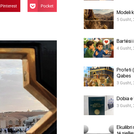
Pinterest
Pocket
Modeli k
5 Gusht,
Bartësi 
4 Gusht,
Profeti 
Qabes
3 Gusht,
Dobia e 
3 Gusht,
Ekuilibr
të sjellj