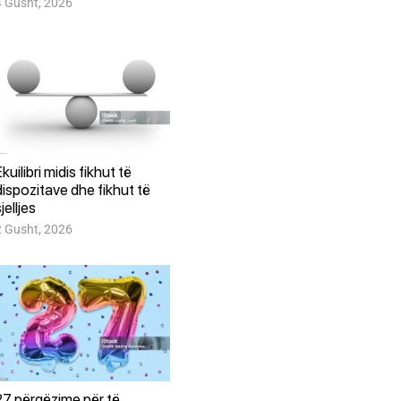
4 Gusht, 2026
Ekuilibri midis fikhut të
dispozitave dhe fikhut të
jelljes
2 Gusht, 2026
27 përgëzime për të