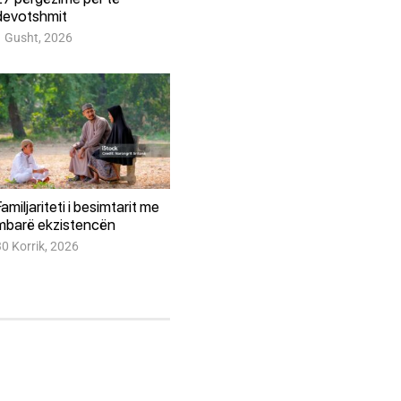
devotshmit
1 Gusht, 2026
Familjariteti i besimtarit me
mbarë ekzistencën
30 Korrik, 2026