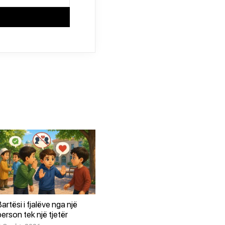
Bartësi i fjalëve nga një
person tek një tjetër