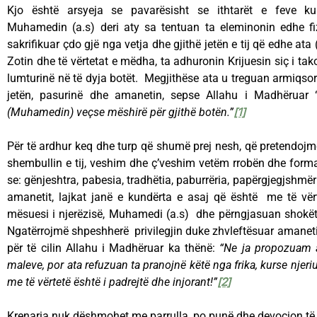
Kjo është arsyeja se pavarësisht se ithtarët e feve k
Muhamedin (a.s) deri aty sa tentuan ta eleminonin edhe fiz
sakrifikuar çdo gjë nga vetja dhe gjithë jetën e tij që edhe ata
Zotin dhe të vërtetat e mëdha, ta adhuronin Krijuesin siç i ta
lumturinë në të dyja botët. Megjithëse ata u treguan armiqsorë n
jetën, pasurinë dhe amanetin, sepse Allahu i Madhëruar 
(Muhamedin) veçse mëshirë për gjithë botën.”
[1]
Për të ardhur keq dhe turp që shumë prej nesh, që pretendoj
shembullin e tij, veshim dhe ç’veshim vetëm rrobën dhe form
se: gënjeshtra, pabesia, tradhëtia, paburrëria, papërgjegjshmë
amanetit, lajkat janë e kundërta e asaj që është me të vër
mësuesi i njerëzisë, Muhamedi (a.s) dhe përngjasuan shokët 
Ngatërrojmë shpeshherë privilegjin duke zhvleftësuar amanetin
për të cilin Allahu i Madhëruar ka thënë:
“Ne ja propozuam a
maleve, por ata refuzuan ta pranojnë këtë nga frika, kurse njeriu
me të vërtetë është i padrejtë dhe injorant!”
[2]
Krenaria nuk dëshmohet me parrulla, po punë dhe devocion të 