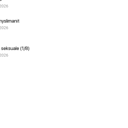
 2026
myslimanit
 2026
 seksuale (1/8)
 2026