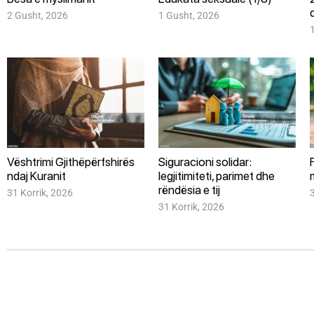
2 Gusht, 2026
1 Gusht, 2026
Vështrimi Gjithëpërfshirës
Siguracioni solidar:
ndaj Kuranit
legjitimiteti, parimet dhe
rëndësia e tij
31 Korrik, 2026
31 Korrik, 2026