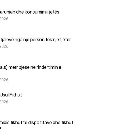
arunian dhe konsumimi i jetës
 2026
i fjalëve nga një person tek një tjetër
 2026
(a.s) merr pjesë në rindërtimin e
 2026
Usul Fikhut
 2026
i midis fikhut të dispozitave dhe fikhut
es