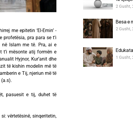
2 Gusht,
Besa e 
2 Gusht,
irrej me epitetin ‘El-Emin’ -
e profetësia, pra para se t’i
t në Islam me të. Pra, ai e
Edukata
 t’i mësonte atij formën e
1 Gusht,
nualit Hyjnor, Kur’anit dhe
ëzit të kishin modelin më të
amberin e Tij, njeriun më të
(a.s).
, pasuesit e tij, duhet të
: vërtetësinë, sinqeritetin,