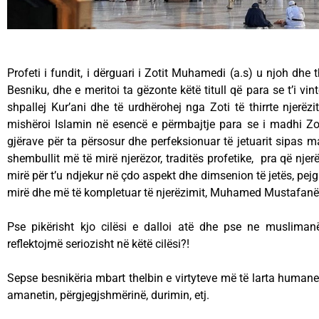
Profeti i fundit, i dërguari i Zotit Muhamedi (a.s) u njoh dhe th
Besniku, dhe e meritoi ta gëzonte këtë titull që para se t’i vint
shpallej Kur’ani dhe të urdhërohej nga Zoti të thirrte njerëzi
mishëroi Islamin në esencë e përmbajtje para se i madhi Zot
gjërave për ta përsosur dhe perfeksionuar të jetuarit sipas ma
shembullit më të mirë njerëzor, traditës profetike, pra që njer
mirë për t’u ndjekur në çdo aspekt dhe dimsenion të jetës, pejg
mirë dhe më të kompletuar të njerëzimit, Muhamed Mustafanë 
Pse pikërisht kjo cilësi e dalloi atë dhe pse ne muslimanët
reflektojmë seriozisht në këtë cilësi?!
Sepse besnikëria mbart thelbin e virtyteve më të larta humane si
amanetin, përgjegjshmërinë, durimin, etj.