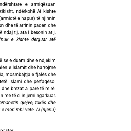
undërshtare e armiqësuan
ikisht, ndërkohë Ai kishte
 (armiqtë e hapur) të njihnin
kon dhe të arrinin paqen dhe
daj tij, ata i besonin atij,
“
nuk e kishte dërguar atë
më se e duam dhe e ndjekim
alen e Islamit dhe harrojmë
ria, mosmbajtja e fjalës dhe
tetë Islami dhe përfaqësoi
dhe brezat a parë të mirë.
 me të cilin jemi ngarkuar,
manetin qiejve, tokës dhe
 e mori mbi vete. Ai (njeriu)
pastër.