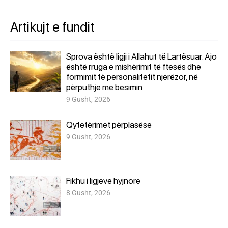
Artikujt e fundit
Sprova është ligji i Allahut të Lartësuar. Ajo
është rruga e mishërimit të ftesës dhe
formimit të personalitetit njerëzor, në
përputhje me besimin
9 Gusht, 2026
Qytetërimet përplasëse
9 Gusht, 2026
Fikhu i ligjeve hyjnore
8 Gusht, 2026