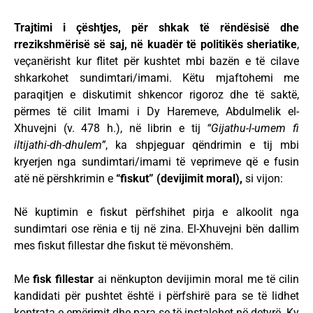
Trajtimi i çështjes, për shkak të rëndësisë dhe
rrezikshmërisë së saj, në kuadër të politikës sheriatike
,
veçanërisht kur flitet për kushtet mbi bazën e të cilave
shkarkohet sundimtari/imami. Këtu mjaftohemi me
paraqitjen e diskutimit shkencor rigoroz dhe të saktë,
përmes të cilit Imami i Dy Haremeve, Abdulmelik el-
Xhuvejni (v. 478 h.), në librin e tij
“Gijathu-l-umem fi
iltijathi-dh-dhulem”
, ka shpjeguar qëndrimin e tij mbi
kryerjen nga sundimtari/imami të veprimeve që e fusin
atë në përshkrimin e
“fiskut” (devijimit moral),
si vijon:
Në kuptimin e fiskut përfshihet pirja e alkoolit nga
sundimtari ose rënia e tij në zina. El-Xhuvejni bën dallim
mes fiskut fillestar dhe fiskut të mëvonshëm.
Me
fisk fillestar
ai nënkupton devijimin moral me të cilin
kandidati për pushtet është i përfshirë para se të lidhet
kontrata e emërimit dhe para se të instalohet në detyrë. Ky