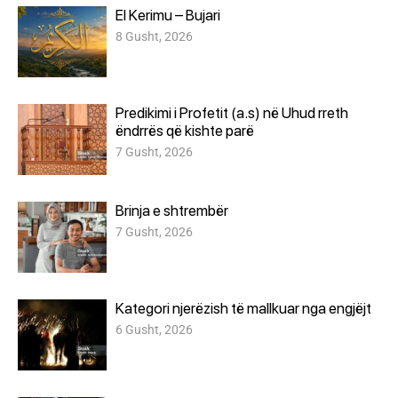
El Kerimu – Bujari
8 Gusht, 2026
Predikimi i Profetit (a.s) në Uhud rreth
ëndrrës që kishte parë
7 Gusht, 2026
Brinja e shtrembër
7 Gusht, 2026
Kategori njerëzish të mallkuar nga engjëjt
6 Gusht, 2026