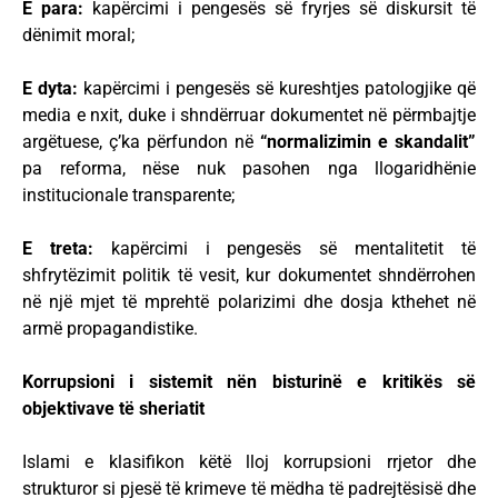
E para:
kapërcimi i pengesës së fryrjes së diskursit të
dënimit moral;
E dyta:
kapërcimi i pengesës së kureshtjes patologjike që
media e nxit, duke i shndërruar dokumentet në përmbajtje
argëtuese, ç’ka përfundon në
“normalizimin e skandalit”
pa reforma, nëse nuk pasohen nga llogaridhënie
institucionale transparente;
E treta:
kapërcimi i pengesës së mentalitetit të
shfrytëzimit politik të vesit, kur dokumentet shndërrohen
në një mjet të mprehtë polarizimi dhe dosja kthehet në
armë propagandistike.
Korrupsioni i sistemit nën bisturinë e kritikës së
objektivave të sheriatit
Islami e klasifikon këtë lloj korrupsioni rrjetor dhe
strukturor si pjesë të krimeve të mëdha të padrejtësisë dhe