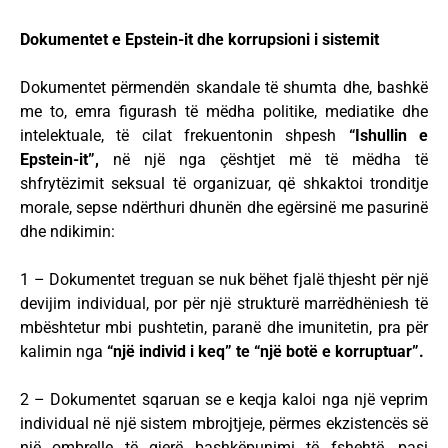
Dokumentet e Epstein-it dhe korrupsioni i sistemit
Dokumentet përmendën skandale të shumta dhe, bashkë
me to, emra figurash të mëdha politike, mediatike dhe
intelektuale, të cilat frekuentonin shpesh
“Ishullin e
Epstein-it”,
në një nga çështjet më të mëdha të
shfrytëzimit seksual të organizuar, që shkaktoi tronditje
morale, sepse ndërthuri dhunën dhe egërsinë me pasurinë
dhe ndikimin:
1 – Dokumentet treguan se nuk bëhet fjalë thjesht për një
devijim individual, por për një strukturë marrëdhëniesh të
mbështetur mbi pushtetin, paranë dhe imunitetin, pra për
kalimin nga
“një individ i keq” te “një botë e korruptuar”.
2 – Dokumentet sqaruan se e keqja kaloi nga një veprim
individual në një sistem mbrojtjeje, përmes ekzistencës së
një ombrelle të gjerë bashkëpunimi të fshehtë, pasi