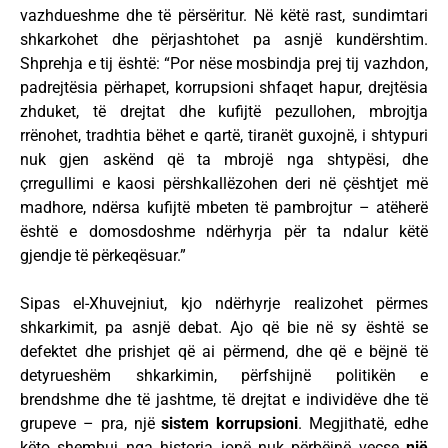
vazhdueshme dhe të përsëritur. Në këtë rast, sundimtari
shkarkohet dhe përjashtohet pa asnjë kundërshtim.
Shprehja e tij është: “Por nëse mosbindja prej tij vazhdon,
padrejtësia përhapet, korrupsioni shfaqet hapur, drejtësia
zhduket, të drejtat dhe kufijtë pezullohen, mbrojtja
rrënohet, tradhtia bëhet e qartë, tiranët guxojnë, i shtypuri
nuk gjen askënd që ta mbrojë nga shtypësi, dhe
çrregullimi e kaosi përshkallëzohen deri në çështjet më
madhore, ndërsa kufijtë mbeten të pambrojtur – atëherë
është e domosdoshme ndërhyrja për ta ndalur këtë
gjendje të përkeqësuar.”
Sipas el-Xhuvejniut, kjo ndërhyrje realizohet përmes
shkarkimit, pa asnjë debat. Ajo që bie në sy është se
defektet dhe prishjet që ai përmend, dhe që e bëjnë të
detyrueshëm shkarkimin, përfshijnë politikën e
brendshme dhe të jashtme, të drejtat e individëve dhe të
grupeve – pra, një
sistem korrupsioni
. Megjithatë, edhe
këto shembuj nga historia jonë nuk përbëjnë veçse
një