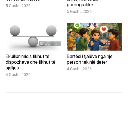
pornografike
5 Gusht, 2026
5 Gusht, 2026
Ekuilibri midis fikhut të
Bartësi i fjalëve nga një
dispozitave dhe fikhut të
person tek një tjetër
sjelljes
4 Gusht, 2026
4 Gusht, 2026