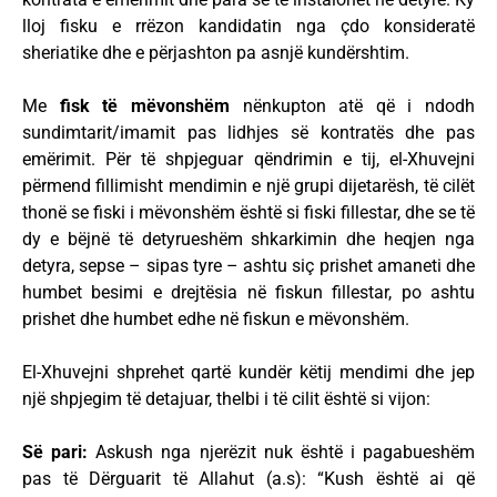
lloj fisku e rrëzon kandidatin nga çdo konsideratë
sheriatike dhe e përjashton pa asnjë kundërshtim.
Me
fisk të mëvonshëm
nënkupton atë që i ndodh
sundimtarit/imamit pas lidhjes së kontratës dhe pas
emërimit. Për të shpjeguar qëndrimin e tij, el-Xhuvejni
përmend fillimisht mendimin e një grupi dijetarësh, të cilët
thonë se fiski i mëvonshëm është si fiski fillestar, dhe se të
dy e bëjnë të detyrueshëm shkarkimin dhe heqjen nga
detyra, sepse – sipas tyre – ashtu siç prishet amaneti dhe
humbet besimi e drejtësia në fiskun fillestar, po ashtu
prishet dhe humbet edhe në fiskun e mëvonshëm.
El-Xhuvejni shprehet qartë kundër këtij mendimi dhe jep
një shpjegim të detajuar, thelbi i të cilit është si vijon:
Së pari:
Askush nga njerëzit nuk është i pagabueshëm
pas të Dërguarit të Allahut (a.s): “Kush është ai që