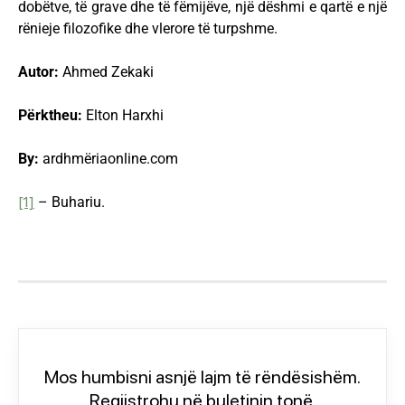
dobëtve, të grave dhe të fëmijëve, një dëshmi e qartë e një
rënieje filozofike dhe vlerore të turpshme.
Autor:
Ahmed Zekaki
Përktheu:
Elton Harxhi
By:
ardhmëriaonline.com
[1]
– Buhariu.
Mos humbisni asnjë lajm të rëndësishëm.
Regjistrohu në buletinin tonë.