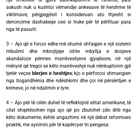
askush nuk u kushtoi vëmendje ankesave të hershme të
viktimave; përgjegjësit i konsideruan ato thjesht si
denoncime dashakeqe ose si truke për të përfituar para
nga të pasurit.
3 – Ajo që e forcoi edhe më shumë shfaqjen e një sistemi
mbulimi dhe mbrojtjeje ishte mbyllja e dosjeve
skandaloze përmes marrëveshjeve gjyqësore, në një
mënyrë që tregoi se këto marrëveshje nuk nënkuptonin gjë
tjetër veçse
blerjen e heshtjes
; kjo e përforcoi shmangien
nga llogaridhënia dhe ndëshkimi dhe çoi në përsëritjen e
krimeve, jo në ndalimin e tyre.
4 – Ajo për të cilën duhet të reflektojnë elitat amerikane, të
cilat shqetësohen nga ajo që po zbulohet çdo ditë nga
këto dokumente, është angazhimi në një debat reformues
praktik, me synimin për të kapërcyer tri pengesa: