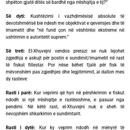
shpëton gjatë ditës së bardhë nga rrëshqitja e tij?”
Së dyti:
Kushtëzimi i vazhdimësisë absolute të
devotshmërisë bie ndesh me objektivat e qeverisjes dhe të
imametit dhe “në fund çon në vështirësi ekstreme në
ushtrimin e autoritetit suprem.”
Së treti:
El-Xhuvejni vendos prerazi se nuk lejohet
zgjedhja e askujt për postin e sundimit/imametit në rast
të fiskut fillestar. Por nëse bëhet fjalë për fisk të
mëvonshëm pas zgjedhjes dhe legjitimimit, ai dallon mes
dy rasteve:
Rasti i parë:
Kur veprimi që hyn në përshkrimin e fiskut
ndodh si një rrëshqitje e rastësishme, e pasuar nga
pendimi. Në këtë rast, el-Xhuvejni nuk e sheh të
nevojshëm shkarkimin e sundimtarit.
Rasti i dytë:
Kur ky veprim ndodh në mënyrë të