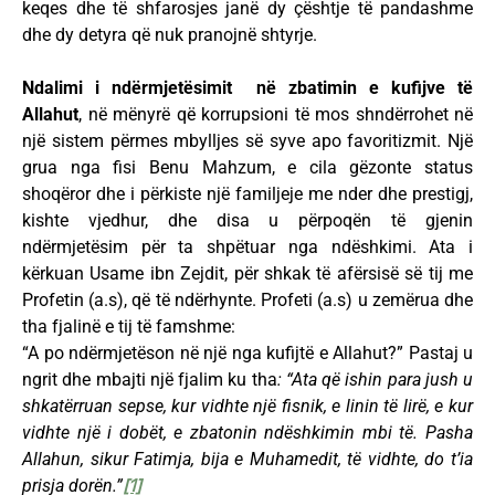
keqes dhe të shfarosjes janë dy çështje të pandashme
dhe dy detyra që nuk pranojnë shtyrje.
Ndalimi i ndërmjetësimit në zbatimin e kufijve të
Allahut
, në mënyrë që korrupsioni të mos shndërrohet në
një sistem përmes mbylljes së syve apo favoritizmit. Një
grua nga fisi Benu Mahzum, e cila gëzonte status
shoqëror dhe i përkiste një familjeje me nder dhe prestigj,
kishte vjedhur, dhe disa u përpoqën të gjenin
ndërmjetësim për ta shpëtuar nga ndëshkimi. Ata i
kërkuan Usame ibn Zejdit, për shkak të afërsisë së tij me
Profetin (a.s), që të ndërhynte. Profeti (a.s) u zemërua dhe
tha fjalinë e tij të famshme:
“A po ndërmjetëson në një nga kufijtë e Allahut?” Pastaj u
ngrit dhe mbajti një fjalim ku tha
: “Ata që ishin para jush u
shkatërruan sepse, kur vidhte një fisnik, e linin të lirë, e kur
vidhte një i dobët, e zbatonin ndëshkimin mbi të. Pasha
Allahun, sikur Fatimja, bija e Muhamedit, të vidhte, do t’ia
prisja dorën.”
[1]