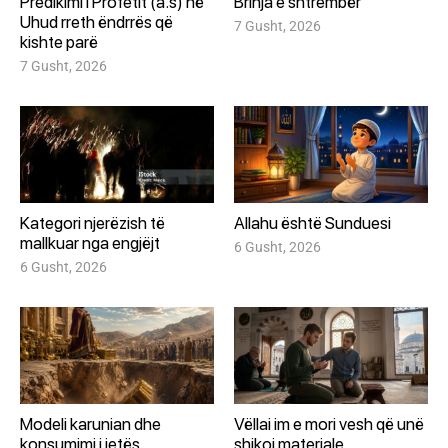
Predikimi i Profetit (a.s) në
Brinja e shtrembër
Uhud rreth ëndrrës që
7 Gusht, 2026
kishte parë
7 Gusht, 2026
Kategori njerëzish të
Allahu është Sunduesi
mallkuar nga engjëjt
6 Gusht, 2026
6 Gusht, 2026
Modeli karunian dhe
Vëllai im e mori vesh që unë
konsumimi i jetës
shikoj materiale