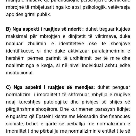
mbrojnë të mbijetuarit nga kolapsi psikologjik, vetëvrasja
apo denigrimi publik.
B) Nga aspekti i ruajtjes së nderit :
duhet treguar kujdes
maksimal për mbrojtjen e dinjitetit të viktimave, duke
ndaluar zbulimin e identiteteve ose të shenjave
identifikuese, si dhe duke aktivizuar paralajmërimin e
hershëm përmes parimit të urdhërimit për të mirë dhe
ndalimit nga e keqja, si në nivel individual ashtu edhe
institucional.
C) Nga aspekti i ruajtjes së mendjes:
duhet penguar
normalizimi i imoralitetit të shfrenuar, mbyllja e rrugëve
ndaj kureshtjes patologjike dhe prishjes së shijes së
përgjithshme shoqërore. Dhe kur merren parasysh lidhjet
e ngushta që Epsteini kishte me Mossadin dhe financues
sionistë, bëhet e qartë se përballja me normalizimin e
imoralitetit dhe përballja me normalizimin e entitetit të së