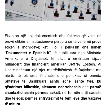
Ekziston një lloj dokumentesh dhe faktesh që vënë në
provë etikën e institucioneve përpara se të vënë në provë
etikën e individëve; këtij lloji i përkasin dhe lidhen
“
Dokumentet e Epstein-it”
, të publikuara nga Ministria
Amerikane e Drejtësisë, të cilat u emërtuan sipas
miliarderit dhe financierit amerikan Jeffrey Epstein. Ai
kishte ndërtuar një rrjet marrëdhëniesh të fuqishme me
njerëz të biznesit, financës dhe politikës, si brenda
Shteteve të Bashkuara ashtu edhe jashtë tyre,
ku
qëndrimet bliheshin
,
aleancat ndërtoheshin
dhe
paratë
shantazhoheshin përmes seksit,
në formën e tij sadiste
dhe të egër, përmes
shfrytëzimit të fëmijëve dhe vajzave
të mitura.