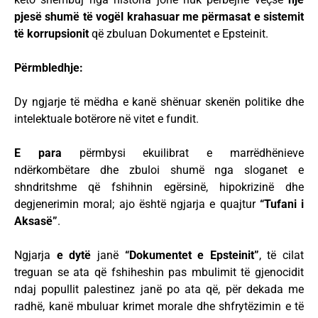
pjesë shumë të vogël krahasuar me përmasat e sistemit
të korrupsionit
që zbuluan Dokumentet e Epsteinit.
Përmbledhje:
Dy ngjarje të mëdha e kanë shënuar skenën politike dhe
intelektuale botërore në vitet e fundit.
E para
përmbysi ekuilibrat e marrëdhënieve
ndërkombëtare dhe zbuloi shumë nga sloganet e
shndritshme që fshihnin egërsinë, hipokrizinë dhe
degjenerimin moral; ajo është ngjarja e quajtur
“Tufani i
Aksasë”
.
Ngjarja
e dytë
janë
“Dokumentet e Epsteinit”
, të cilat
treguan se ata që fshiheshin pas mbulimit të gjenocidit
ndaj popullit palestinez janë po ata që, për dekada me
radhë, kanë mbuluar krimet morale dhe shfrytëzimin e të