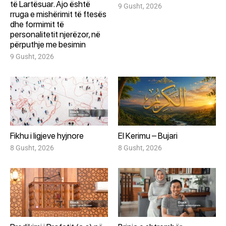
të Lartësuar. Ajo është
9 Gusht, 2026
rruga e mishërimit të ftesës
dhe formimit të
personalitetit njerëzor, në
përputhje me besimin
9 Gusht, 2026
Fikhu i ligjeve hyjnore
El Kerimu – Bujari
8 Gusht, 2026
8 Gusht, 2026