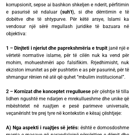
korrupsionit, sepse ai bashkon shkeljen e nderit, përfitimin
e pasurisë së ndaluar
(suh’t
), si dhe dëmtimin e të
dobëtve dhe të shtypurve. Për këtë arsye, Islami ka
vendosur një sërë rregullash juridike të bazuara në
objektiva:
1 – Dinjteti i njeriut dhe paprekshmëria e trupit
janë një e
vërtetë normative islame, për të cilën nuk ka vend për
mohim, mohueshmëri apo falsifikim. Rrjedhimisht, nuk
ekziston imunitet as për pushtetin e as për pasurinë, për të
shmangur rënien në atë që quhet “mbulim institucional”.
2 – Kornizat dhe konceptet rregulluese
për çështje të tilla
lidhen ngushtë me ndarjen e mrekullueshme dhe unike që
mbështetet në ruajtjen e pesë parimeve universale,
veçanërisht tre prej tyre në kontekstin e kësaj çështjeje:
A) Nga aspekti i ruajtjes së jetës:
është e domosdoshme
marrja e masave që parandalojnë përsëritjen e dëmit dhe