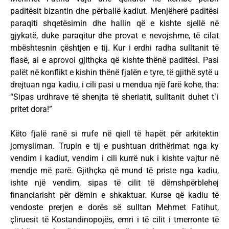
paditësit bizantin dhe përballë kadiut. Menjëherë paditësi
paraqiti shqetësimin dhe hallin që e kishte sjellë në
gjykatë, duke paraqitur dhe provat e nevojshme, të cilat
mbështesnin çështjen e tij. Kur i erdhi radha sulltanit të
flasë, ai e aprovoi gjithçka që kishte thënë paditësi. Pasi
palët në konflikt e kishin thënë fjalën e tyre, të gjithë sytë u
drejtuan nga kadiu, i cili pasi u mendua një farë kohe, tha:
“Sipas urdhrave të shenjta të sheriatit, sulltanit duhet t`i
pritet dora!”
Këto fjalë ranë si rrufe në qiell të hapët për arkitektin
jomysliman. Trupin e tij e pushtuan drithërimat nga ky
vendim i kadiut, vendim i cili kurrë nuk i kishte vajtur në
mendje më parë. Gjithçka që mund të priste nga kadiu,
ishte një vendim, sipas të cilit të dëmshpërblehej
financiarisht për dëmin e shkaktuar. Kurse që kadiu të
vendoste prerjen e dorës së sulltan Mehmet Fatihut,
çliruesit të Kostandinopojës, emri i të cilit i tmerronte të