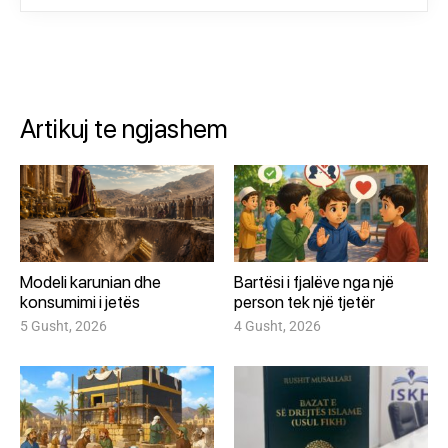
Artikuj te ngjashem
Modeli karunian dhe
Bartësi i fjalëve nga një
konsumimi i jetës
person tek një tjetër
5 Gusht, 2026
4 Gusht, 2026