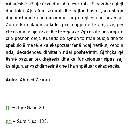
mbarësisë së njerëzve dhe shteteve, mbi të bazohen qiejt
dhe toka. Ajo afron zemrat dhe pajton hasmit, ajo shton
dhembshurinë dhe dashurinë larg urrejtjes dhe neverisë.
Zoti e ka caktuar si kriter për ruajtjen e të drejtave, për
vlerësimin e njerëzve dhe të veprave. Ajo është peshorja, e
cila peshon drejt. Kushdo që synon ta manipulojë dhe të
spekulojë me të, e ka ekspozuar fenë ndaj rrezikut, vendin
ndaj dekadencës, dinjitetin ndaj poshtërimit. Gjithçka që
është bazuar tek drejtësia dhe ka funksionuar sipas saj,
ka siguruar vazhdimësinë dhe i ka shpëtuar dekadencës.
Autor:
Ahmed Zehran
[1]
– Sure Gafir: 20.
[2]
– Sure Nisa: 135.