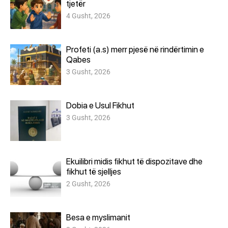
tjetër
4 Gusht, 2026
Profeti (a.s) merr pjesë në rindërtimin e
Qabes
3 Gusht, 2026
Dobia e Usul Fikhut
3 Gusht, 2026
Ekuilibri midis fikhut të dispozitave dhe
fikhut të sjelljes
2 Gusht, 2026
Besa e myslimanit