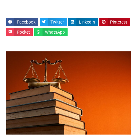
Facebook
Twitter
LinkedIn
Pinterest
Pocket
WhatsApp