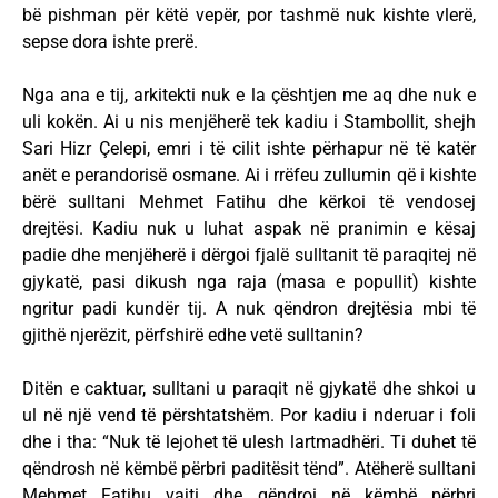
bë pishman për këtë vepër, por tashmë nuk kishte vlerë,
sepse dora ishte prerë.
Nga ana e tij, arkitekti nuk e la çështjen me aq dhe nuk e
uli kokën. Ai u nis menjëherë tek kadiu i Stambollit, shejh
Sari Hizr Çelepi, emri i të cilit ishte përhapur në të katër
anët e perandorisë osmane. Ai i rrëfeu zullumin që i kishte
bërë sulltani Mehmet Fatihu dhe kërkoi të vendosej
drejtësi. Kadiu nuk u luhat aspak në pranimin e kësaj
padie dhe menjëherë i dërgoi fjalë sulltanit të paraqitej në
gjykatë, pasi dikush nga raja (masa e popullit) kishte
ngritur padi kundër tij. A nuk qëndron drejtësia mbi të
gjithë njerëzit, përfshirë edhe vetë sulltanin?
Ditën e caktuar, sulltani u paraqit në gjykatë dhe shkoi u
ul në një vend të përshtatshëm. Por kadiu i nderuar i foli
dhe i tha: “Nuk të lejohet të ulesh lartmadhëri. Ti duhet të
qëndrosh në këmbë përbri paditësit tënd”. Atëherë sulltani
Mehmet Fatihu vajti dhe qëndroi në këmbë përbri