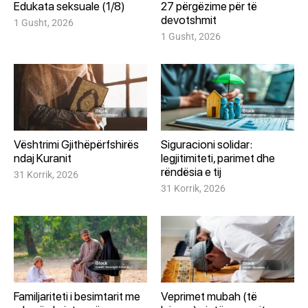
Edukata seksuale (1/8)
27 përgëzime për të
devotshmit
1 Gusht, 2026
1 Gusht, 2026
Vështrimi Gjithëpërfshirës
Siguracioni solidar:
ndaj Kuranit
legjitimiteti, parimet dhe
rëndësia e tij
31 Korrik, 2026
31 Korrik, 2026
Familjariteti i besimtarit me
Veprimet mubah (të