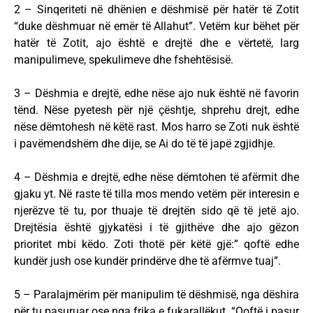
2 – Sinqeriteti në dhënien e dëshmisë për hatër të Zotit
“duke dëshmuar në emër të Allahut”. Vetëm kur bëhet për
hatër të Zotit, ajo është e drejtë dhe e vërtetë, larg
manipulimeve, spekulimeve dhe fshehtësisë.
3 – Dëshmia e drejtë, edhe nëse ajo nuk është në favorin
tënd. Nëse pyetesh për një çështje, shprehu drejt, edhe
nëse dëmtohesh në këtë rast. Mos harro se Zoti nuk është
i pavëmendshëm dhe dije, se Ai do të të japë zgjidhje.
4 – Dëshmia e drejtë, edhe nëse dëmtohen të afërmit dhe
gjaku yt. Në raste të tilla mos mendo vetëm për interesin e
njerëzve të tu, por thuaje të drejtën sido që të jetë ajo.
Drejtësia është gjykatësi i të gjithëve dhe ajo gëzon
prioritet mbi këdo. Zoti thotë për këtë gjë:” qoftë edhe
kundër jush ose kundër prindërve dhe të afërmve tuaj”.
5 – Paralajmërim për manipulim të dëshmisë, nga dëshira
për tu pasuruar ose nga frika e fukarallëkut. “Qoftë i pasur