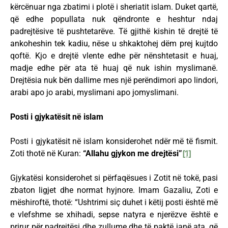
kërcënuar nga zbatimi i plotë i sheriatit islam. Duket qartë,
që edhe popullata nuk qëndronte e heshtur ndaj
padrejtësive të pushtetarëve. Të gjithë kishin të drejtë të
ankoheshin tek kadiu, nëse u shkaktohej dëm prej kujtdo
qoftë. Kjo e drejtë vlente edhe për nënshtetasit e huaj,
madje edhe për ata të huaj që nuk ishin myslimanë.
Drejtësia nuk bën dallime mes një perëndimori apo lindori,
arabi apo jo arabi, myslimani apo jomyslimani.
Posti i gjykatësit në islam
Posti i gjykatësit në islam konsiderohet ndër më të fismit.
Zoti thotë në Kuran:
“Allahu gjykon me drejtësi”
[1]
Gjykatësi konsiderohet si përfaqësues i Zotit në tokë, pasi
zbaton ligjet dhe normat hyjnore. Imam Gazaliu, Zoti e
mëshiroftë, thotë: “Ushtrimi siç duhet i këtij posti është më
e vlefshme se xhihadi, sepse natyra e njerëzve është e
prirur për padrejtësi dhe zullume dhe të paktë janë ata, që