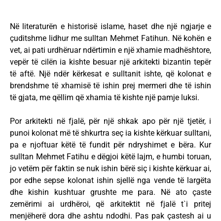
Në literaturën e historisë islame, haset dhe një ngjarje e
çuditshme lidhur me sulltan Mehmet Fatihun. Në kohën e
vet, ai pati urdhëruar ndërtimin e një xhamie madhështore,
vepër të cilën ia kishte besuar një arkitekti bizantin tepër
të aftë. Një ndër kërkesat e sulltanit ishte, që kolonat e
brendshme të xhamisë të ishin prej mermeri dhe të ishin
të gjata, me qëllim që xhamia të kishte një pamje luksi.
Por arkitekti në fjalë, për një shkak apo për një tjetër, i
punoi kolonat më të shkurtra seç ia kishte kërkuar sulltani,
pa e njoftuar këtë të fundit për ndryshimet e bëra. Kur
sulltan Mehmet Fatihu e dëgjoi këtë lajm, e humbi toruan,
jo vetëm për faktin se nuk ishin bërë siç i kishte kërkuar ai,
por edhe sepse kolonat ishin sjellë nga vende të largëta
dhe kishin kushtuar grushte me para. Në ato çaste
zemërimi ai urdhëroi, që arkitektit në fjalë t`i pritej
menjëherë dora dhe ashtu ndodhi. Pas pak çastesh ai u