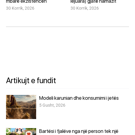
mbarë ekzistencën
lejuara) gjatë namazit
30 Korrik, 2026
30 Korrik, 2026
Artikujt e fundit
Modeli karunian dhe konsumimi i jetës
5 Gusht, 2026
Bartësi i fjalëve nga një person tek një