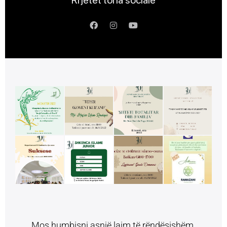
Mos humbisni asnjë lajm të rëndësishëm.