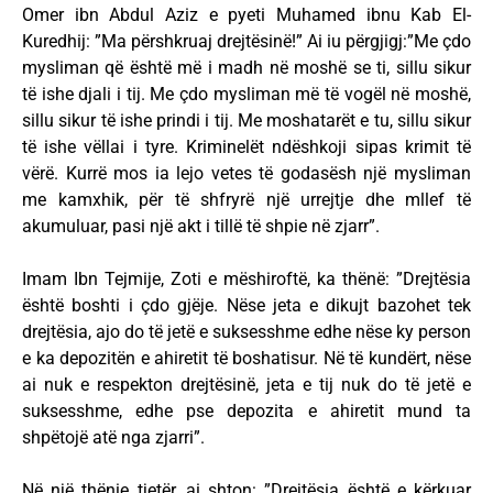
Omer ibn Abdul Aziz e pyeti Muhamed ibnu Kab El-
Kuredhij: ”Ma përshkruaj drejtësinë!” Ai iu përgjigj:”Me çdo
mysliman që është më i madh në moshë se ti, sillu sikur
të ishe djali i tij. Me çdo mysliman më të vogël në moshë,
sillu sikur të ishe prindi i tij. Me moshatarët e tu, sillu sikur
të ishe vëllai i tyre. Kriminelët ndëshkoji sipas krimit të
vërë. Kurrë mos ia lejo vetes të godasësh një mysliman
me kamxhik, për të shfryrë një urrejtje dhe mllef të
akumuluar, pasi një akt i tillë të shpie në zjarr”.
Imam Ibn Tejmije, Zoti e mëshiroftë, ka thënë: ”Drejtësia
është boshti i çdo gjëje. Nëse jeta e dikujt bazohet tek
drejtësia, ajo do të jetë e suksesshme edhe nëse ky person
e ka depozitën e ahiretit të boshatisur. Në të kundërt, nëse
ai nuk e respekton drejtësinë, jeta e tij nuk do të jetë e
suksesshme, edhe pse depozita e ahiretit mund ta
shpëtojë atë nga zjarri”.
Në një thënie tjetër, ai shton: ”Drejtësia është e kërkuar