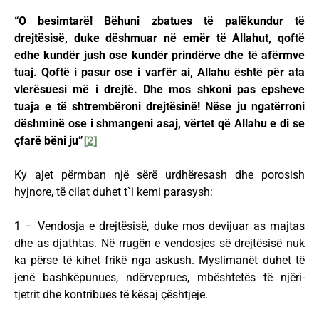
“O besimtarë! Bëhuni zbatues të palëkundur të
drejtësisë, duke dëshmuar në emër të Allahut, qoftë
edhe kundër jush ose kundër prindërve dhe të afërmve
tuaj. Qoftë i pasur ose i varfër ai, Allahu është për ata
vlerësuesi më i drejtë. Dhe mos shkoni pas epsheve
tuaja e të shtrembëroni drejtësinë! Nëse ju ngatërroni
dëshminë ose i shmangeni asaj, vërtet që Allahu e di se
çfarë bëni ju”
[2]
Ky ajet përmban një sërë urdhëresash dhe porosish
hyjnore, të cilat duhet t`i kemi parasysh:
1 – Vendosja e drejtësisë, duke mos devijuar as majtas
dhe as djathtas. Në rrugën e vendosjes së drejtësisë nuk
ka përse të kihet frikë nga askush. Myslimanët duhet të
jenë bashkëpunues, ndërveprues, mbështetës të njëri-
tjetrit dhe kontribues të kësaj çështjeje.