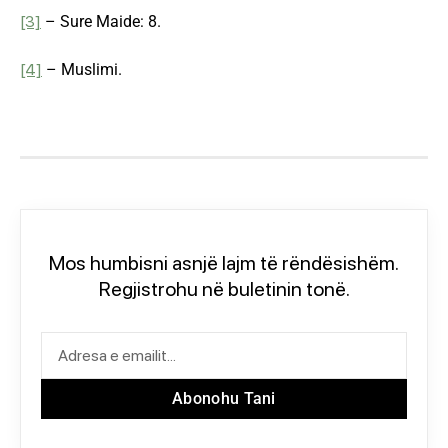
[3]
– Sure Maide: 8.
[4]
– Muslimi.
Mos humbisni asnjë lajm të rëndësishëm.
Regjistrohu në buletinin tonë.
Abonohu Tani