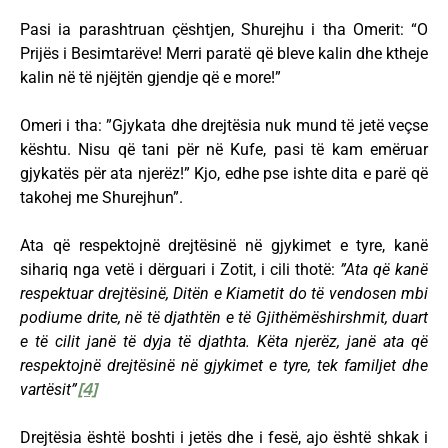
Pasi ia parashtruan çështjen, Shurejhu i tha Omerit: “O
Prijës i Besimtarëve! Merri paratë që bleve kalin dhe ktheje
kalin në të njëjtën gjendje që e more!”
Omeri i tha: ”Gjykata dhe drejtësia nuk mund të jetë veçse
kështu. Nisu që tani për në Kufe, pasi të kam emëruar
gjykatës për ata njerëz!” Kjo, edhe pse ishte dita e parë që
takohej me Shurejhun”.
Ata që respektojnë drejtësinë në gjykimet e tyre, kanë
sihariq nga vetë i dërguari i Zotit, i cili thotë:
”Ata që kanë
respektuar drejtësinë, Ditën e Kiametit do të vendosen mbi
podiume drite, në të djathtën e të Gjithëmëshirshmit, duart
e të cilit janë të dyja të djathta. Këta njerëz, janë ata që
respektojnë drejtësinë në gjykimet e tyre, tek familjet dhe
vartësit”
[4]
Drejtësia është boshti i jetës dhe i fesë, ajo është shkak i