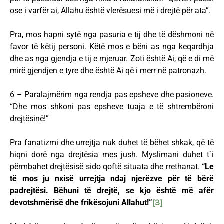
ose i varfër ai, Allahu është vlerësuesi më i drejtë për ata”.
Pra, mos hapni sytë nga pasuria e tij dhe të dëshmoni në
favor të këtij personi. Këtë mos e bëni as nga keqardhja
dhe as nga gjendja e tij e mjeruar. Zoti është Ai, që e di më
mirë gjendjen e tyre dhe është Ai që i merr në patronazh.
6 – Paralajmërim nga rendja pas epsheve dhe pasioneve.
“Dhe mos shkoni pas epsheve tuaja e të shtrembëroni
drejtësinë!”
Pra fanatizmi dhe urrejtja nuk duhet të bëhet shkak, që të
hiqni dorë nga drejtësia mes jush. Myslimani duhet t`i
përmbahet drejtësisë sido qoftë situata dhe rrethanat.
“Le
të mos ju nxisë urrejtja ndaj njerëzve për të bërë
padrejtësi. Bëhuni të drejtë, se kjo është më afër
devotshmërisë dhe frikësojuni Allahut!”
[3]