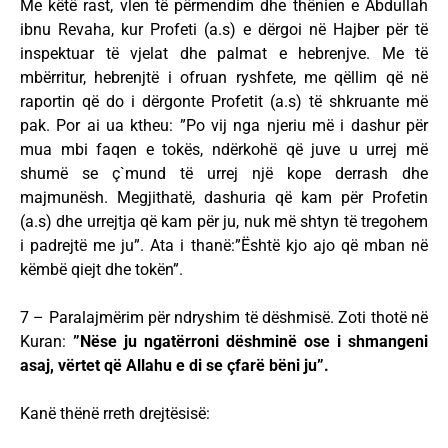
Me këtë rast, vlen të përmendim dhe thënien e Abdullah
ibnu Revaha, kur Profeti (a.s) e dërgoi në Hajber për të
inspektuar të vjelat dhe palmat e hebrenjve. Me të
mbërritur, hebrenjtë i ofruan ryshfete, me qëllim që në
raportin që do i dërgonte Profetit (a.s) të shkruante më
pak. Por ai ua ktheu: ”Po vij nga njeriu më i dashur për
mua mbi faqen e tokës, ndërkohë që juve u urrej më
shumë se ç`mund të urrej një kope derrash dhe
majmunësh. Megjithatë, dashuria që kam për Profetin
(a.s) dhe urrejtja që kam për ju, nuk më shtyn të tregohem
i padrejtë me ju”. Ata i thanë:”Është kjo ajo që mban në
këmbë qiejt dhe tokën”.
7 – Paralajmërim për ndryshim të dëshmisë. Zoti thotë në
Kuran:
”Nëse ju ngatërroni dëshminë ose i shmangeni
asaj, vërtet që Allahu e di se çfarë bëni ju”.
Kanë thënë rreth drejtësisë: