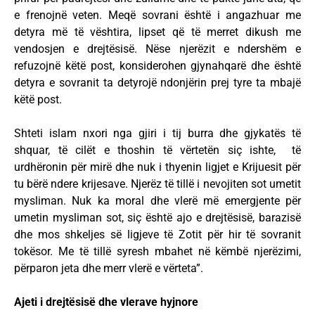
e frenojnë veten. Meqë sovrani është i angazhuar me
detyra më të vështira, lipset që të merret dikush me
vendosjen e drejtësisë. Nëse njerëzit e ndershëm e
refuzojnë këtë post, konsiderohen gjynahqarë dhe është
detyra e sovranit ta detyrojë ndonjërin prej tyre ta mbajë
këtë post.
Shteti islam nxori nga gjiri i tij burra dhe gjykatës të
shquar, të cilët e thoshin të vërtetën siç ishte, të
urdhëronin për mirë dhe nuk i thyenin ligjet e Krijuesit për
tu bërë ndere krijesave. Njerëz të tillë i nevojiten sot umetit
mysliman. Nuk ka moral dhe vlerë më emergjente për
umetin mysliman sot, siç është ajo e drejtësisë, barazisë
dhe mos shkeljes së ligjeve të Zotit për hir të sovranit
tokësor. Me të tillë syresh mbahet në këmbë njerëzimi,
përparon jeta dhe merr vlerë e vërteta”.
Ajeti i drejtësisë dhe vlerave hyjnore