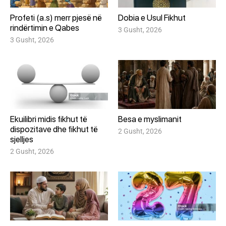
Profeti (a.s) merr pjesë në
Dobia e Usul Fikhut
rindërtimin e Qabes
3 Gusht, 2026
3 Gusht, 2026
Ekuilibri midis fikhut të
Besa e myslimanit
dispozitave dhe fikhut të
2 Gusht, 2026
sjelljes
2 Gusht, 2026