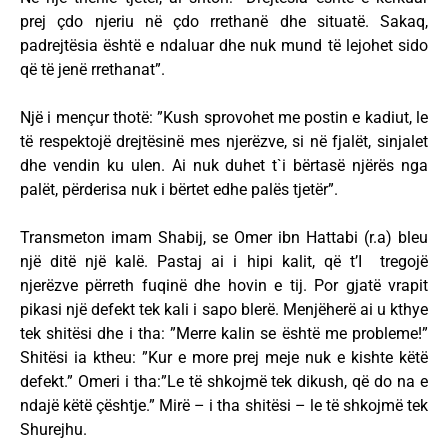
prej çdo njeriu në çdo rrethanë dhe situatë. Sakaq,
padrejtësia është e ndaluar dhe nuk mund të lejohet sido
që të jenë rrethanat”.
Një i mençur thotë: ”Kush sprovohet me postin e kadiut, le
të respektojë drejtësinë mes njerëzve, si në fjalët, sinjalet
dhe vendin ku ulen. Ai nuk duhet t`i bërtasë njërës nga
palët, përderisa nuk i bërtet edhe palës tjetër”.
Transmeton imam Shabij, se Omer ibn Hattabi (r.a) bleu
një ditë një kalë. Pastaj ai i hipi kalit, që t’I tregojë
njerëzve përreth fuqinë dhe hovin e tij. Por gjatë vrapit
pikasi një defekt tek kali i sapo blerë. Menjëherë ai u kthye
tek shitësi dhe i tha: ”Merre kalin se është me probleme!”
Shitësi ia ktheu: ”Kur e more prej meje nuk e kishte këtë
defekt.” Omeri i tha:”Le të shkojmë tek dikush, që do na e
ndajë këtë çështje.” Mirë – i tha shitësi – le të shkojmë tek
Shurejhu.