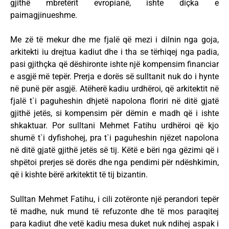
gjithë mbretërit evropianë, ishte diçka e
paimagjinueshme.
Me zë të mekur dhe me fjalë që mezi i dilnin nga goja,
arkitekti iu drejtua kadiut dhe i tha se tërhiqej nga padia,
pasi gjithçka që dëshironte ishte një kompensim financiar
e asgjë më tepër. Prerja e dorës së sulltanit nuk do i hynte
në punë për asgjë. Atëherë kadiu urdhëroi, që arkitektit në
fjalë t`i paguheshin dhjetë napolona floriri në ditë gjatë
gjithë jetës, si kompensim për dëmin e madh që i ishte
shkaktuar. Por sulltani Mehmet Fatihu urdhëroi që kjo
shumë t`i dyfishohej, pra t`i paguheshin njëzet napolona
në ditë gjatë gjithë jetës së tij. Këtë e bëri nga gëzimi që i
shpëtoi prerjes së dorës dhe nga pendimi për ndëshkimin,
që i kishte bërë arkitektit të tij bizantin.
Sulltan Mehmet Fatihu, i cili zotëronte një perandori tepër
të madhe, nuk mund të refuzonte dhe të mos paraqitej
para kadiut dhe vetë kadiu mesa duket nuk ndihej aspak i