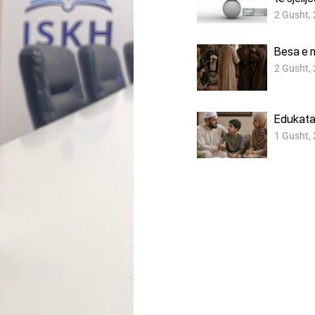
2 Gusht,
Besa e 
2 Gusht,
Edukata
1 Gusht,