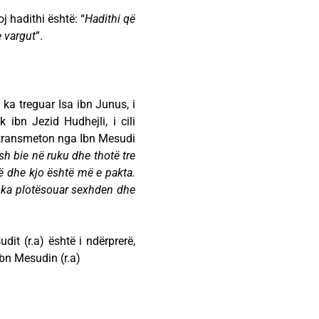
oj hadithi është: “
Hadithi që
e vargut
”.
a ka treguar Isa ibn Junus, i
 ibn Jezid Hudhejli, i cili
t transmeton nga Ibn Mesudi
ush bie në ruku dhe thotë tre
në dhe kjo është më
e pakta.
 ka
plotësouar sexhden dhe
dit (r.a) është i ndërprerë,
bn Mesudin (r.a)