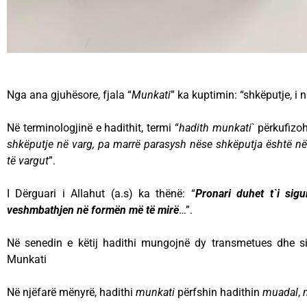
Nga ana gjuhësore, fjala “
Munkati
” ka kuptimin: “shkëputje, i n
Në terminologjinë e hadithit, termi “
hadith munkati
` përkufizoh
shkëputje në varg, pa marrë parasysh nëse shkëputja është n
të vargut
”.
I Dërguari i Allahut (a.s) ka thënë: “
Pronari duhet t`i sigu
veshmbathjen në formën më të mirë
…”.
Në senedin e këtij hadithi mungojnë dy transmetues dhe si
Munkati
Në njëfarë mënyrë, hadithi
munkati
përfshin hadithin
muadal
,