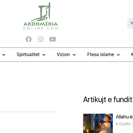
Spirtualitet
Vizion
Ftesa islame
Artikujt e fundit
Allahu 
6 Gusht,