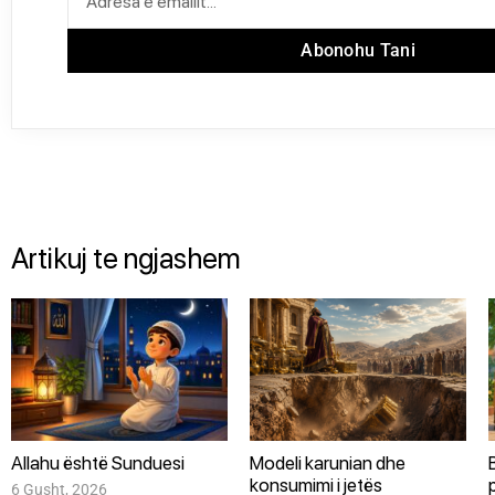
Abonohu Tani
Artikuj te ngjashem
Allahu është Sunduesi
Modeli karunian dhe
konsumimi i jetës
6 Gusht, 2026