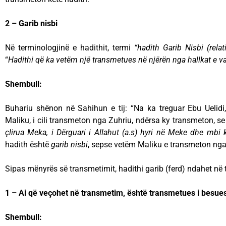
2 – Garib nisbi
Në terminologjinë e hadithit, termi
“hadith Garib Nisbi (relati
“
Hadithi që ka vetëm një transmetues në njërën nga hallkat e v
Shembull:
Buhariu shënon në Sahihun e tij: “Na ka treguar Ebu Uelidi, 
Maliku, i cili transmeton nga Zuhriu, ndërsa ky transmeton, se 
çlirua Meka, i Dërguari i Allahut (a.s) hyri në Meke dhe mbi 
hadith është
garib nisbi
, sepse vetëm Maliku e transmeton nga
Sipas mënyrës së transmetimit, hadithi garib (ferd) ndahet në tr
1 – Ai që veçohet në transmetim, është transmetues i besu
Shembull: