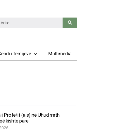
Këndi i fëmijëve
Multimedia
i i Profetit (a.s) në Uhud rreth
që kishte parë
 2026