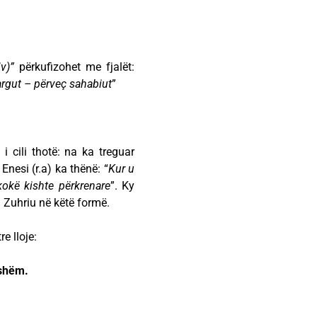
v)”
përkufizohet me fjalët:
argut
– përveç sahabiut
”
i cili thotë: na ka treguar
Enesi (r.a) ka thënë: “
Kur u
kokë kishte përkrenare
”. Ky
 Zuhriu në këtë formë.
e lloje:
eshëm.