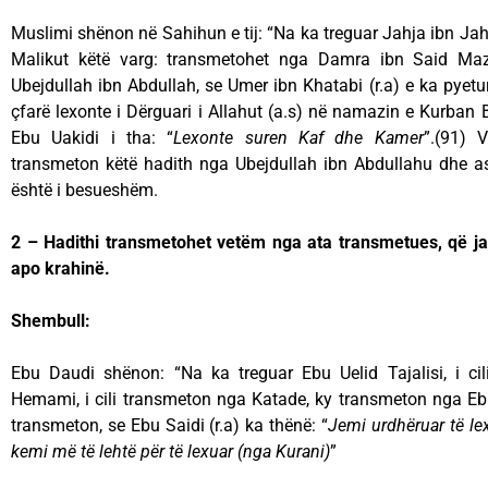
Muslimi shënon në Sahihun e tij: “Na ka treguar Jahja ibn Jahja,
Malikut këtë varg: transmetohet nga Damra ibn Said Mazi
Ubejdullah ibn Abdullah, se Umer ibn Khatabi (r.a) e ka pyetur
çfarë lexonte i Dërguari i Allahut (a.s) në namazin e Kurban B
Ebu Uakidi i tha: “
Lexonte suren Kaf dhe Kamer
”.(91) 
transmeton këtë hadith nga Ubejdullah ibn Abdullahu dhe a
është i besueshëm.
2 – Hadithi transmetohet vetëm nga ata transmetues, që janë
apo krahinë.
Shembull:
Ebu Daudi shënon: “Na ka treguar Ebu Uelid Tajalisi, i ci
Hemami, i cili transmeton nga Katade, ky transmeton nga Ebu
transmeton, se Ebu Saidi (r.a) ka thënë: “
Jemi urdhëruar
të l
kemi më të lehtë për të lexuar (nga Kurani)
”