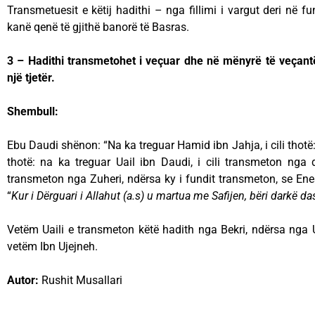
Transmetuesit e këtij hadithi – nga fillimi i vargut deri në fu
kanë qenë të gjithë banorë të Basras.
3 – Hadithi transmetohet i veçuar dhe në mënyrë të veçant
një tjetër.
Shembull:
Ebu Daudi shënon: “Na ka treguar Hamid ibn Jahja, i cili thotë: 
thotë: na ka treguar Uail ibn Daudi, i cili transmeton nga dja
transmeton nga Zuheri, ndërsa ky i fundit transmeton, se Enes
“
Kur i Dërguari i Allahut (a.s) u martua me Safijen, bëri darkë
Vetëm Uaili e transmeton këtë hadith nga Bekri, ndërsa nga 
vetëm Ibn Ujejneh.
Autor:
Rushit Musallari