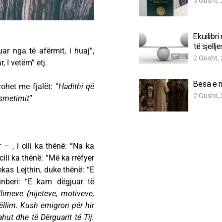
3 Gusht,
Ekuilibr
të sjellj
guar nga të afërmit, i huaj”,
2 Gusht,
, I vetëm” etj.
Besa e 
zohet me fjalët: “
Hadithi që
2 Gusht,
nsmetimit
”
– , i cili ka thënë: “Na ka
cili ka thënë: “Më ka rrëfyer
kas Lejthin, duke thënë: “E
nberi: “E kam dëgjuar të
ëllimeve
(nijeteve, motiveve,
ëllim. Kush emigron për hir
lahut dhe të
Dërguarit të Tij.