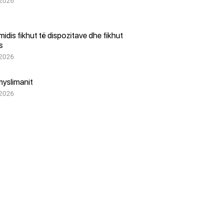
 2026
i midis fikhut të dispozitave dhe fikhut
es
 2026
myslimanit
 2026