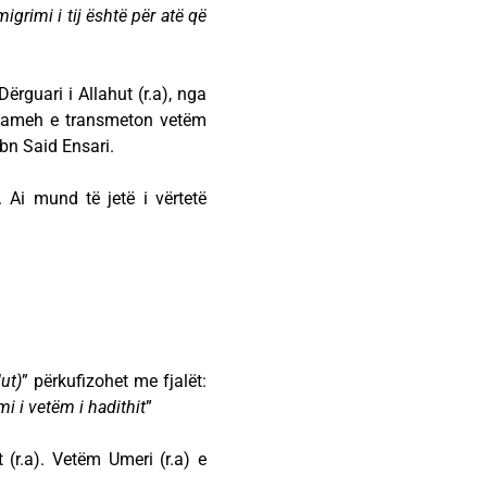
migrimi i tij është për atë që
rguari i Allahut (r.a), nga
lkameh e transmeton vetëm
bn Said Ensari.
. Ai mund të jetë i vërtetë
ut)
” përkufizohet me fjalët:
imi
i vetëm i hadithit
”
(r.a). Vetëm Umeri (r.a) e