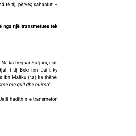
nd të tij, përveç sahabiut –
ë nga një transmetues tek
Na ka treguar Sufjani, i cili
li i tij Bekr ibn Uaili, ky
 ibn Maliku (r.a) ka thënë:
 dasme me qull dhe hurma
”.
Uaili hadithin e transmeton