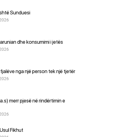
është Sunduesi
 2026
arunian dhe konsumimi i jetës
 2026
i fjalëve nga një person tek një tjetër
 2026
(a.s) merr pjesë në rindërtimin e
 2026
Usul Fikhut