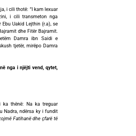
 i cili thotë: “I kam lexuar
ni, i cili transmeton nga
 Ebu Uakid Lejthin (r.a), se
ajramit dhe Fitër Bajramit.
Vetëm Damra ibn Saidi e
skush tjetër, mirëpo Damra
 nga i njëjti vend, qytet,
li ka thënë: Na ka treguar
 Nadra, ndërsa ky i fundit
exojmë Fatihanë dhe çfarë të