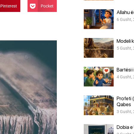
Pinterest
Pocket
Allahu 
6 Gusht,
Modeli k
5 Gusht,
Bartësi 
4 Gusht,
Profeti 
Qabes
3 Gusht,
Dobia e 