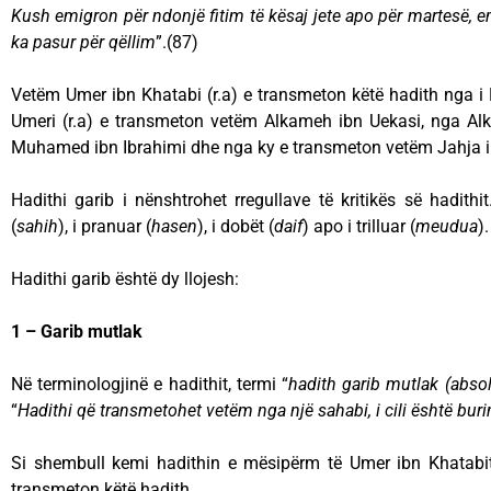
Kush emigron për ndonjë fitim të kësaj jete apo për martesë,
e
ka pasur për qëllim
”.(87)
Vetëm Umer ibn Khatabi (r.a) e transmeton këtë hadith nga i Dë
Umeri (r.a) e transmeton vetëm Alkameh ibn Uekasi, nga A
Muhamed ibn Ibrahimi dhe nga ky e transmeton vetëm Jahja i
Hadithi garib i nënshtrohet rregullave të kritikës së hadithit
(
sahih
), i pranuar (
hasen
), i dobët (
daif
) apo i trilluar (
meudua
).
Hadithi garib është dy llojesh:
1 – Garib mutlak
Në terminologjinë e hadithit, termi “
hadith garib mutlak (absol
“
Hadithi që transmetohet vetëm nga një sahabi, i cili është bur
Si shembull kemi hadithin e mësipërm të Umer ibn Khatabit 
transmeton këtë hadith.