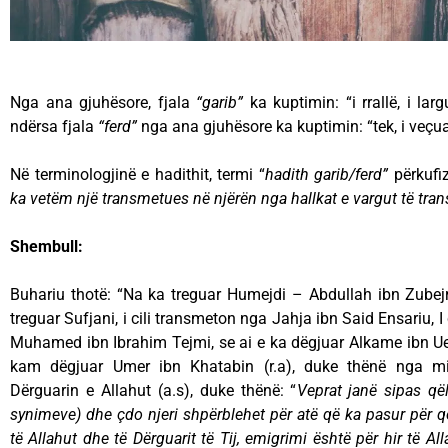
Nga ana gjuhësore, fjala
“
garib
”
ka kuptimin: “i rrallë, i lar
ndërsa fjala
“
ferd
”
nga ana gjuhësore ka kuptimin: “tek, i veçuar
Në terminologjinë e hadithit, termi “
hadith garib/ferd”
përkufi
ka vetëm një transmetues në njërën nga hallkat e vargut
të tra
Shembull:
Buhariu thotë: “Na ka treguar Humejdi – Abdullah ibn Zubejr 
treguar Sufjani, i cili transmeton nga Jahja ibn Said Ensariu, I 
Muhamed ibn Ibrahim Tejmi, se ai e ka dëgjuar Alkame ibn Ue
kam dëgjuar Umer ibn Khatabin (r.a), duke thënë nga mi
Dërguarin e Allahut (a.s), duke thënë: “
Veprat janë sipas q
synimeve)
dhe çdo njeri shpërblehet për atë që ka pasur për q
të Allahut dhe të Dërguarit të Tij, emigrimi është për hir të Al