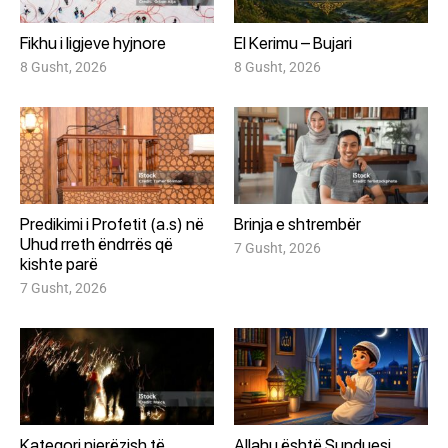
Fikhu i ligjeve hyjnore
El Kerimu – Bujari
8 Gusht, 2026
8 Gusht, 2026
Predikimi i Profetit (a.s) në
Brinja e shtrembër
Uhud rreth ëndrrës që
7 Gusht, 2026
kishte parë
7 Gusht, 2026
Kategori njerëzish të
Allahu është Sunduesi