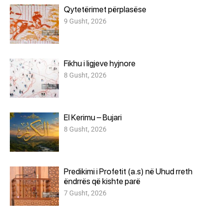
Qytetërimet përplasëse
9 Gusht, 2026
Fikhu i ligjeve hyjnore
8 Gusht, 2026
El Kerimu – Bujari
8 Gusht, 2026
Predikimi i Profetit (a.s) në Uhud rreth
ëndrrës që kishte parë
7 Gusht, 2026