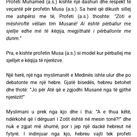
Profeti Muhamed (a.s.) kishte një dashuri dhe respekt të
veçantë për profetin Musa (a.s.). Sa herë që dikush sillej
me ashpërsi me të, Profeti (a.s.) thoshte:
“Zoti e
mëshiroftë vëllain tim Musanë! Ai është përballur me
sjellje edhe më të këqija, megjithatë i përballonte me
durim.”
Pra, e kishte profetin Musa (a.s.) si model kur përballej me
sjelljet e këqija të njerëzve.
Një herë, një nga myslimanët e Medinës ishte ulur dhe po
debatonte me një hebre. Gjatë bisedës, hebreu betohet
dhe thotë: “Jo për Atë që e zgjodhi Musanë nga të gjithë
njerëzit!”
Myslimani u prek nga kjo dhe i tha: “A e thua këtë,
ndërkohë që i dërguari i Zotit është në mesin tonë?!” dhe
nuk e zgjat më shumë, por i jep një dackë hebreut në
fytyrë. I indinjuar nga kjo, hebreu vajti tek profeti