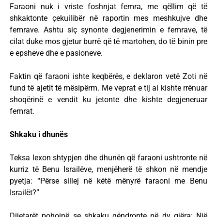
Faraoni nuk i vriste foshnjat femra, me qëllim që të
shkaktonte çekuilibër në raportin mes meshkujve dhe
femrave. Ashtu siç synonte degjenerimin e femrave, të
cilat duke mos gjetur burrë që të martohen, do të binin pre
e epsheve dhe e pasioneve.
Faktin që faraoni ishte keqbërës, e deklaron vetë Zoti në
fund të ajetit të mësipërm. Me veprat e tij ai kishte rrënuar
shoqërinë e vendit ku jetonte dhe kishte degjeneruar
femrat.
Shkaku i dhunës
Teksa lexon shtypjen dhe dhunën që faraoni ushtronte në
kurriz të Benu Israilëve, menjëherë të shkon në mendje
pyetja: “Përse sillej në këtë mënyrë faraoni me Benu
Israilët?”
Dijetarët pohojnë se shkaku qëndronte në dy gjëra: Një