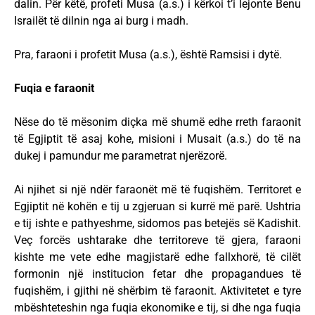
dalin. Për këtë, profeti Musa (a.s.) i kërkoi t’i lejonte Benu
Israilët të dilnin nga ai burg i madh.
Pra, faraoni i profetit Musa (a.s.), është Ramsisi i dytë.
Fuqia e faraonit
Nëse do të mësonim diçka më shumë edhe rreth faraonit
të Egjiptit të asaj kohe, misioni i Musait (a.s.) do të na
dukej i pamundur me parametrat njerëzorë.
Ai njihet si një ndër faraonët më të fuqishëm. Territoret e
Egjiptit në kohën e tij u zgjeruan si kurrë më parë. Ushtria
e tij ishte e pathyeshme, sidomos pas betejës së Kadishit.
Veç forcës ushtarake dhe territoreve të gjera, faraoni
kishte me vete edhe magjistarë edhe fallxhorë, të cilët
formonin një institucion fetar dhe propagandues të
fuqishëm, i gjithi në shërbim të faraonit. Aktivitetet e tyre
mbështeteshin nga fuqia ekonomike e tij, si dhe nga fuqia