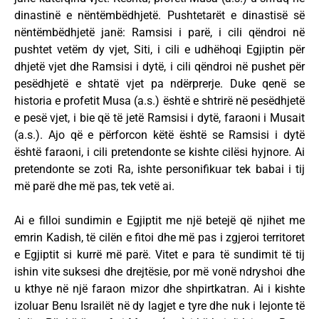
dinastinë e nëntëmbëdhjetë. Pushtetarët e dinastisë së
nëntëmbëdhjetë janë: Ramsisi i parë, i cili qëndroi në
pushtet vetëm dy vjet, Siti, i cili e udhëhoqi Egjiptin për
dhjetë vjet dhe Ramsisi i dytë, i cili qëndroi në pushet për
pesëdhjetë e shtatë vjet pa ndërprerje. Duke qenë se
historia e profetit Musa (a.s.) është e shtrirë në pesëdhjetë
e pesë vjet, i bie që të jetë Ramsisi i dytë, faraoni i Musait
(a.s.). Ajo që e përforcon këtë është se Ramsisi i dytë
është faraoni, i cili pretendonte se kishte cilësi hyjnore. Ai
pretendonte se zoti Ra, ishte personifikuar tek babai i tij
më parë dhe më pas, tek vetë ai.
Ai e filloi sundimin e Egjiptit me një betejë që njihet me
emrin Kadish, të cilën e fitoi dhe më pas i zgjeroi territoret
e Egjiptit si kurrë më parë. Vitet e para të sundimit të tij
ishin vite suksesi dhe drejtësie, por më vonë ndryshoi dhe
u kthye në një faraon mizor dhe shpirtkatran. Ai i kishte
izoluar Benu Israilët në dy lagjet e tyre dhe nuk i lejonte të