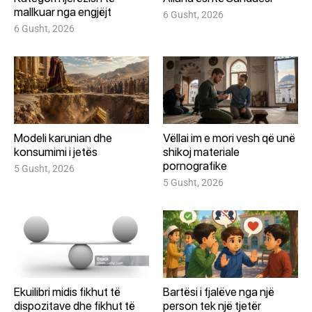
mallkuar nga engjëjt
6 Gusht, 2026
6 Gusht, 2026
Modeli karunian dhe
Vëllai im e mori vesh që unë
konsumimi i jetës
shikoj materiale
pornografike
5 Gusht, 2026
5 Gusht, 2026
Ekuilibri midis fikhut të
Bartësi i fjalëve nga një
dispozitave dhe fikhut të
person tek një tjetër