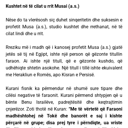
Kushtet në të cilat u rrit Musai (a.s.)
Nëse do ta vlerësosh siç duhet sinqeritetin dhe suksesin e
profetit Musa (a.s.), studio kushtet dhe rrethanat, në të
cilat lindi dhe u rrit.
Rreziku më i madh që i kanosej profetit Musa (a.s.) gjatë
jetës së tij në Egjipt, ishte një person që gëzonte titullin
faraon. Ai ishte një titull, që e gëzonte kushdo, që
udhëhiqte shtetin asokohe. Një titull i tillë ishte ekuivalent
me Herakliun e Romës, apo Kisran e Persisë.
Kurani fisnik ka përmendur në shumë sure tipare dhe
cilësi negative të faraonit. Kurani përmend shtypjen që u
bënte Benu Israilëve, padrejtësitë dhe keqtrajtimin
çnjerëzor. Zoti thotë në Kuran:
“Me të vërtetë që Faraoni
madhështohej në Tokë dhe banorët e saj i kishte
përçarë në grupe; disa prej tyre i përndiqte, ua vriste