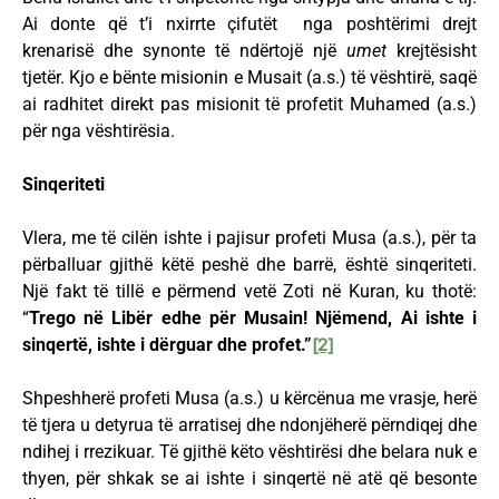
Ai donte që t’i nxirrte çifutët nga poshtërimi drejt
krenarisë dhe synonte të ndërtojë një
umet
krejtësisht
tjetër. Kjo e bënte misionin e Musait (a.s.) të vështirë, saqë
ai radhitet direkt pas misionit të profetit Muhamed (a.s.)
për nga vështirësia.
Sinqeriteti
Vlera, me të cilën ishte i pajisur profeti Musa (a.s.), për ta
përballuar gjithë këtë peshë dhe barrë, është sinqeriteti.
Një fakt të tillë e përmend vetë Zoti në Kuran, ku thotë:
“
Trego në Libër edhe për Musain! Njëmend, Ai ishte i
sinqertë, ishte i dërguar dhe profet.”
[2]
Shpeshherë profeti Musa (a.s.) u kërcënua me vrasje, herë
të tjera u detyrua të arratisej dhe ndonjëherë përndiqej dhe
ndihej i rrezikuar. Të gjithë këto vështirësi dhe belara nuk e
thyen, për shkak se ai ishte i sinqertë në atë që besonte