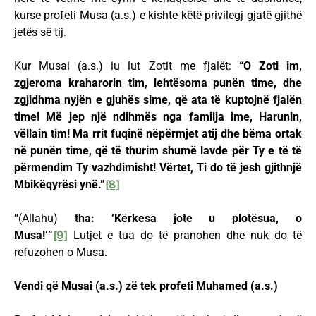
kurse profeti Musa (a.s.) e kishte këtë privilegj gjatë gjithë
jetës së tij.
Kur Musai (a.s.) iu lut Zotit me fjalët:
“O Zoti im,
zgjeroma kraharorin tim, lehtësoma punën time, dhe
zgjidhma nyjën e gjuhës sime, që ata të kuptojnë fjalën
time! Më jep një ndihmës nga familja ime, Harunin,
vëllain tim! Ma rrit fuqinë nëpërmjet atij dhe bëma ortak
në punën time, që të thurim shumë lavde për Ty e të të
përmendim Ty vazhdimisht! Vërtet, Ti do të jesh gjithnjë
Mbikëqyrësi ynë.”
[8]
“
(Allahu)
tha: ‘Kërkesa jote u plotësua, o
Musa!’”
[9]
Lutjet e tua do të pranohen dhe nuk do të
refuzohen o Musa.
Vendi që Musai (a.s.) zë tek profeti Muhamed (a.s.)