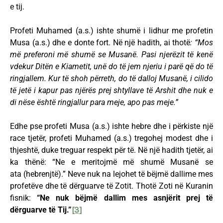
e tij.
Profeti Muhamed (a.s.) ishte shumë i lidhur me profetin
Musa (a.s.) dhe e donte fort. Në një hadith, ai thotë
: “Mos
më preferoni më shumë se Musanë. Pasi njerëzit të kenë
vdekur Ditën e Kiametit, unë do të jem njeriu i parë që do të
ringjallem. Kur të shoh përreth, do të dalloj Musanë, i cilido
të jetë i kapur pas njërës prej shtyllave të Arshit dhe nuk e
di nëse është ringjallur para meje, apo pas meje.”
Edhe pse profeti Musa (a.s.) ishte hebre dhe i përkiste një
race tjetër, profeti Muhamed (a.s.) tregohej modest dhe i
thjeshtë, duke treguar respekt për të. Në një hadith tjetër, ai
ka thënë: “Ne e meritojmë më shumë Musanë se
ata (hebrenjtë).” Neve nuk na lejohet të bëjmë dallime mes
profetëve dhe të dërguarve të Zotit. Thotë Zoti në Kuranin
fisnik:
“Ne nuk bëjmë dallim mes asnjërit prej të
dërguarve të Tij.”
[3]