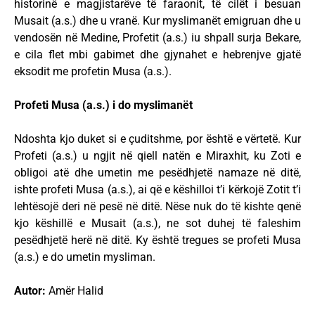
historinë e magjistarëve të faraonit, të cilët i besuan
Musait (a.s.) dhe u vranë. Kur myslimanët emigruan dhe u
vendosën në Medine, Profetit (a.s.) iu shpall surja Bekare,
e cila flet mbi gabimet dhe gjynahet e hebrenjve gjatë
eksodit me profetin Musa (a.s.).
Profeti Musa (a.s.) i do myslimanët
Ndoshta kjo duket si e çuditshme, por është e vërtetë. Kur
Profeti (a.s.) u ngjit në qiell natën e Miraxhit, ku Zoti e
obligoi atë dhe umetin me pesëdhjetë namaze në ditë,
ishte profeti Musa (a.s.), ai që e këshilloi t’i kërkojë Zotit t’i
lehtësojë deri në pesë në ditë. Nëse nuk do të kishte qenë
kjo këshillë e Musait (a.s.), ne sot duhej të faleshim
pesëdhjetë herë në ditë. Ky është tregues se profeti Musa
(a.s.) e do umetin mysliman.
Autor:
Amër Halid