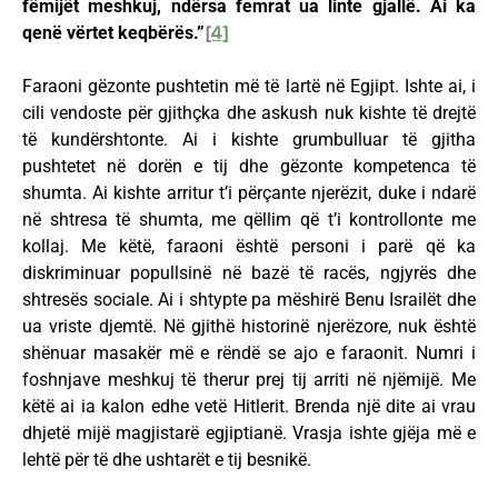
fëmijët meshkuj, ndërsa femrat ua linte gjallë. Ai ka
qenë vërtet keqbërës.”
[4]
Faraoni gëzonte pushtetin më të lartë në Egjipt. Ishte ai, i
cili vendoste për gjithçka dhe askush nuk kishte të drejtë
të kundërshtonte. Ai i kishte grumbulluar të gjitha
pushtetet në dorën e tij dhe gëzonte kompetenca të
shumta. Ai kishte arritur t’i përçante njerëzit, duke i ndarë
në shtresa të shumta, me qëllim që t’i kontrollonte me
kollaj. Me këtë, faraoni është personi i parë që ka
diskriminuar popullsinë në bazë të racës, ngjyrës dhe
shtresës sociale. Ai i shtypte pa mëshirë Benu Israilët dhe
ua vriste djemtë. Në gjithë historinë njerëzore, nuk është
shënuar masakër më e rëndë se ajo e faraonit. Numri i
foshnjave meshkuj të therur prej tij arriti në njëmijë. Me
këtë ai ia kalon edhe vetë Hitlerit. Brenda një dite ai vrau
dhjetë mijë magjistarë egjiptianë. Vrasja ishte gjëja më e
lehtë për të dhe ushtarët e tij besnikë.