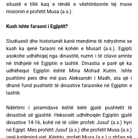
situatë e tillë kaq e rëndë e vështirësonte tej mase
misionin e profetit Musa (a.s.).
Kush ishte faraoni i Egjiptit?
Studiuesit dhe historianët kanë mendime të ndryshme se
kush ka qenë faraoni në kohën e Musait (a.s.). Egjipti
asokohe udhëhiqej nga dinastitë, numri i të cilave arrinte
në tridhjetë në Egjiptin e lashtë. Dinastia e parë që ka
udhëhequr Egjiptin është Mina Mohad Kutrin. Ishte
pushtimi pers dhe më pas Aleksandri i Madh, ata që i
dhanë fund pushtetit të dinastive faraonike në Egjiptin e
lashtë.
Ndërtimi i piramidave është bërë gjatë pushtetit të
dinastisë së gjashtë. Heksosët udhëhoqën Egjiptin gjatë
dinastive 14-16, kohë në të cilën profeti Jusuf (a.s.) hyri
në Egjipt. Mes profetit Jusuf (a.s.) dhe profetit Musa (a.s.)
janë katërqind vjet. Kështu, profeti Musa (a.s.) u shfaq në