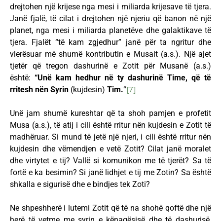
drejtohen një krijese nga mesi i miliarda krijesave të tjera.
Janë fjalë, të cilat i drejtohen një njeriu që banon në një
planet, nga mesi i miliarda planetëve dhe galaktikave të
tjera. Fjalët “të kam zgjedhur” janë për ta ngritur dhe
vlerësuar më shumë kontributin e Musait (a.s.). Një ajet
tjetër që tregon dashurinë e Zotit për Musanë (a.s.)
është:
“Unë kam hedhur në ty dashurinë Time, që të
rritesh nën Syrin
(kujdesin)
Tim.
“
[7]
Unë jam shumë kureshtar që ta shoh pamjen e profetit
Musa (a.s.), të atij i cili është rritur nën kujdesin e Zotit të
madhëruar. Si mund të jetë një njeri, i cili është rritur nën
kujdesin dhe vëmendjen e vetë Zotit? Cilat janë moralet
dhe virtytet e tij? Vallë si komunikon me të tjerët? Sa të
fortë e ka besimin? Si janë lidhjet e tij me Zotin? Sa është
shkalla e sigurisë dhe e bindjes tek Zoti?
Ne shpeshherë i lutemi Zotit që të na shohë qoftë dhe një
herë të vetme me syrin e kënaqësisë dhe të dashurisë,