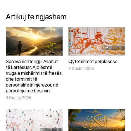
Artikuj te ngjashem
Sprova është ligji i Allahut
Qytetërimet përplasëse
të Lartësuar. Ajo është
9 Gusht, 2026
rruga e mishërimit të ftesës
dhe formimit të
personalitetit njerëzor, në
përputhje me besimin
9 Gusht, 2026