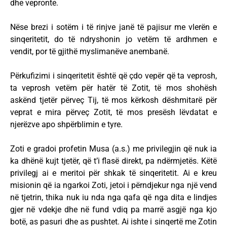
dhe vepronte.
Nëse brezi i sotëm i të rinjve janë të pajisur me vlerën e
sinqeritetit, do të ndryshonin jo vetëm të ardhmen e
vendit, por të gjithë myslimanëve anembanë.
Përkufizimi i sinqeritetit është që çdo vepër që ta veprosh,
ta veprosh vetëm për hatër të Zotit, të mos shohësh
askënd tjetër përveç Tij, të mos kërkosh dëshmitarë për
veprat e mira përveç Zotit, të mos presësh lëvdatat e
njerëzve apo shpërblimin e tyre.
Zoti e gradoi profetin Musa (a.s.) me privilegjin që nuk ia
ka dhënë kujt tjetër, që t’i flasë direkt, pa ndërmjetës. Këtë
privilegj ai e meritoi për shkak të sinqeritetit. Ai e kreu
misionin që ia ngarkoi Zoti, jetoi i përndjekur nga një vend
në tjetrin, thika nuk iu nda nga qafa që nga dita e lindjes
gjer në vdekje dhe në fund vdiq pa marrë asgjë nga kjo
botë, as pasuri dhe as pushtet. Ai ishte i sinqertë me Zotin