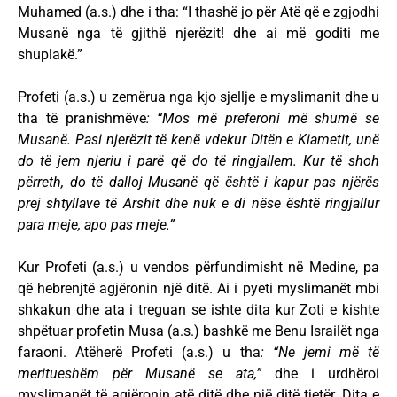
Muhamed (a.s.) dhe i tha: “I thashë jo për Atë që e zgjodhi
Musanë nga të gjithë njerëzit! dhe ai më goditi me
shuplakë.”
Profeti (a.s.) u zemërua nga kjo sjellje e myslimanit dhe u
tha të pranishmëve
: “Mos më preferoni më shumë se
Musanë. Pasi njerëzit të kenë vdekur Ditën e Kiametit, unë
do të jem njeriu i parë që do të ringjallem. Kur të shoh
përreth, do të dalloj Musanë që është i kapur pas njërës
prej shtyllave të Arshit dhe nuk e di nëse është ringjallur
para meje, apo pas meje.”
Kur Profeti (a.s.) u vendos përfundimisht në Medine, pa
që hebrenjtë agjëronin një ditë. Ai i pyeti myslimanët mbi
shkakun dhe ata i treguan se ishte dita kur Zoti e kishte
shpëtuar profetin Musa (a.s.) bashkë me Benu Israilët nga
faraoni. Atëherë Profeti (a.s.) u tha
: “Ne jemi më të
meritueshëm për Musanë se ata,”
dhe i urdhëroi
myslimanët të agjëronin atë ditë dhe një ditë tjetër. Dita e