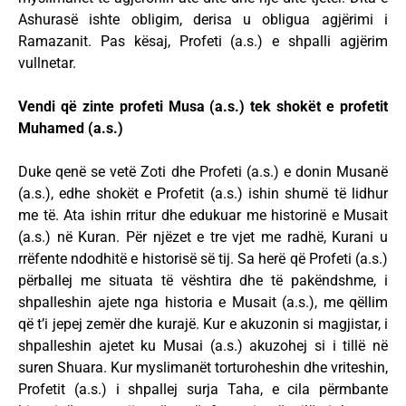
Ashurasë ishte obligim, derisa u obligua agjërimi i
Ramazanit. Pas kësaj, Profeti (a.s.) e shpalli agjërim
vullnetar.
Vendi që zinte profeti Musa (a.s.) tek shokët e profetit
Muhamed (a.s.)
Duke qenë se vetë Zoti dhe Profeti (a.s.) e donin Musanë
(a.s.), edhe shokët e Profetit (a.s.) ishin shumë të lidhur
me të. Ata ishin rritur dhe edukuar me historinë e Musait
(a.s.) në Kuran. Për njëzet e tre vjet me radhë, Kurani u
rrëfente ndodhitë e historisë së tij. Sa herë që Profeti (a.s.)
përballej me situata të vështira dhe të pakëndshme, i
shpalleshin ajete nga historia e Musait (a.s.), me qëllim
që t’i jepej zemër dhe kurajë. Kur e akuzonin si magjistar, i
shpalleshin ajetet ku Musai (a.s.) akuzohej si i tillë në
suren Shuara. Kur myslimanët torturoheshin dhe vriteshin,
Profetit (a.s.) i shpallej surja Taha, e cila përmbante