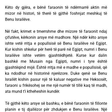
Këto dy gjëra, e bënë faraonin të ndërmarrë aktin më
mizor në histori, të therë të gjithë foshnjat meshkuj të
Benu Israilëve.
Në fakt, krimet e tmerrshme dhe mizore të faraonit ndaj
çifutëve, kërkonin arsye më madhore. Një ndër këto arsye
ishte vetë rritja e popullsisë së Benu Israilëve në Egjipt.
Kur kishin shkelur për herë të parë në Egjipt, numri i Benu
Israilëve ishte vetëm gjashtëdhjetë. Kurse kur dalin
bashkë me Musain nga Egjipti, numri i tyre është
gjashtëqind mijë. Është rritja më e madhe e popullsisë, që
ka ndodhur në historinë njerëzore. Duke qenë se Benu
Israilët kishin pasur një të kaluar negative me Heksosët,
faraoni u frikësohej se me një numër të tillë kaq të madh,
ata mund t’i ktheheshin kundër.
Të gjithë këto arsye së bashku, e bënë faraonin të fillonte
planin e tij djallëzor për zhdukjen e Benu Israilëve. Një