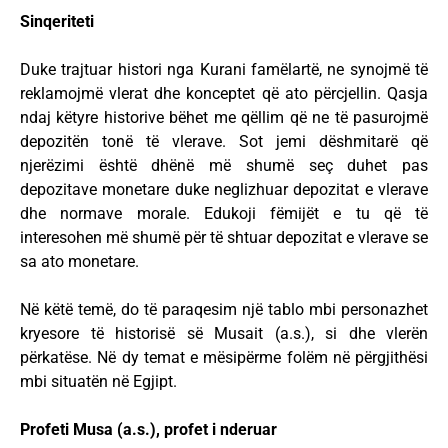
Sinqeriteti
Duke trajtuar histori nga Kurani famëlartë, ne synojmë të
reklamojmë vlerat dhe konceptet që ato përcjellin. Qasja
ndaj këtyre historive bëhet me qëllim që ne të pasurojmë
depozitën tonë të vlerave. Sot jemi dëshmitarë që
njerëzimi është dhënë më shumë seç duhet pas
depozitave monetare duke neglizhuar depozitat e vlerave
dhe normave morale. Edukoji fëmijët e tu që të
interesohen më shumë për të shtuar depozitat e vlerave se
sa ato monetare.
Në këtë temë, do të paraqesim një tablo mbi personazhet
kryesore të historisë së Musait (a.s.), si dhe vlerën
përkatëse. Në dy temat e mësipërme folëm në përgjithësi
mbi situatën në Egjipt.
Profeti Musa (a.s.), profet i nderuar