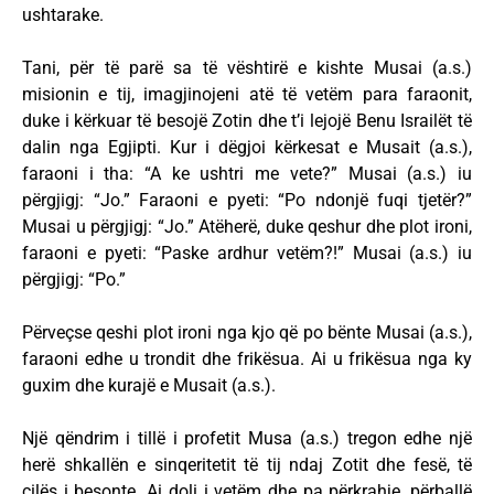
ushtarake.
Tani, për të parë sa të vështirë e kishte Musai (a.s.)
misionin e tij, imagjinojeni atë të vetëm para faraonit,
duke i kërkuar të besojë Zotin dhe t’i lejojë Benu Israilët të
dalin nga Egjipti. Kur i dëgjoi kërkesat e Musait (a.s.),
faraoni i tha: “A ke ushtri me vete?” Musai (a.s.) iu
përgjigj: “Jo.” Faraoni e pyeti: “Po ndonjë fuqi tjetër?”
Musai u përgjigj: “Jo.” Atëherë, duke qeshur dhe plot ironi,
faraoni e pyeti: “Paske ardhur vetëm?!” Musai (a.s.) iu
përgjigj: “Po.”
Përveçse qeshi plot ironi nga kjo që po bënte Musai (a.s.),
faraoni edhe u trondit dhe frikësua. Ai u frikësua nga ky
guxim dhe kurajë e Musait (a.s.).
Një qëndrim i tillë i profetit Musa (a.s.) tregon edhe një
herë shkallën e sinqeritetit të tij ndaj Zotit dhe fesë, të
cilës i besonte. Ai doli i vetëm dhe pa përkrahje, përballë