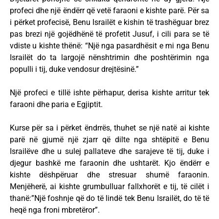
profeci dhe një ëndërr që vetë faraoni e kishte parë. Për sa
i përket profecisë, Benu Israilët e kishin të trashëguar brez
pas brezi një gojëdhënë të profetit Jusuf, i cili para se të
vdiste u kishte thënë: “Një nga pasardhësit e mi nga Benu
Israilët do ta largojë nënshtrimin dhe poshtërimin nga
populli i tij, duke vendosur drejtësinë.”
Një profeci e tillë ishte përhapur, derisa kishte arritur tek
faraoni dhe paria e Egjiptit.
Kurse për sa i përket ëndrrës, thuhet se një natë ai kishte
parë në gjumë një zjarr që dilte nga shtëpitë e Benu
Israilëve dhe u sulej pallateve dhe sarajeve të tij, duke i
djegur bashkë me faraonin dhe ushtarët. Kjo ëndërr e
kishte dëshpëruar dhe stresuar shumë faraonin.
Menjëherë, ai kishte grumbulluar fallxhorët e tij, të cilët i
thanë:”Një foshnje që do të lindë tek Benu Israilët, do të të
heqë nga froni mbretëror”.