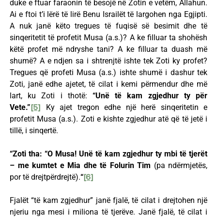
duke e ftuar faraonin të besojë në Zotin e vetëm, Allahun.
Ai e ftoi t’i lërë të lirë Benu Israilët të largohen nga Egjipti.
A nuk janë këto tregues të fuqisë së besimit dhe të
sinqeritetit të profetit Musa (a.s.)? A ke filluar ta shohësh
këtë profet më ndryshe tani? A ke filluar ta duash më
shumë? A e ndjen sa i shtrenjtë ishte tek Zoti ky profet?
Tregues që profeti Musa (a.s.) ishte shumë i dashur tek
Zoti, janë edhe ajetet, të cilat i kemi përmendur dhe më
lart, ku Zoti i thotë:
“Unë të kam zgjedhur ty për
Vete.”
[5]
Ky ajet tregon edhe një herë sinqeritetin e
profetit Musa (a.s.). Zoti e kishte zgjedhur atë që të jetë i
tillë, i sinqertë.
“Zoti tha: “O Musa! Unë të kam zgjedhur ty mbi të tjerët
– me kumtet e Mia dhe të Folurin Tim
(pa ndërmjetës,
por të drejtpërdrejtë).
“
[6]
Fjalët “të kam zgjedhur” janë fjalë, të cilat i drejtohen një
njeriu nga mesi i miliona të tjerëve. Janë fjalë, të cilat i