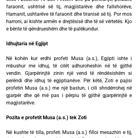
faraonit, ushtrisë së tij, magjistarëve dhe fallxhorëve,
Hamanit, ushtarëve të faraonit dhe tiranisë së tij. Por mos
harroni, ai kishte armën e drejtësisë dhe të së vërtetës. Kjo
e bënte të qëndrueshëm dhe të palëkundur.
Idhujtaria në Egjipt
Në kohën kur erdhi profeti Musa (a.s.), Egjipti ishte i
mbushur me idhuj, të cilët adhuroheshin në të gjithë
vendin. Gjarpërinjtë zinin një vend të rëndësishëm si
perëndi dhe idhuj të egjiptianëve. Për këtë, Zoti e pajisi
profetin Musa (a.s.) me një bastun, i cili shndërrohej në
gjarpër dhe që më pas i përpiu të gjithë gjarpërinjtë e
magjistarëve.
Pozita e profetit Musa (a.s.) tek Zoti
Në kushte të tilla, profeti Musa (a.s.) filloi mesazhin e tij,