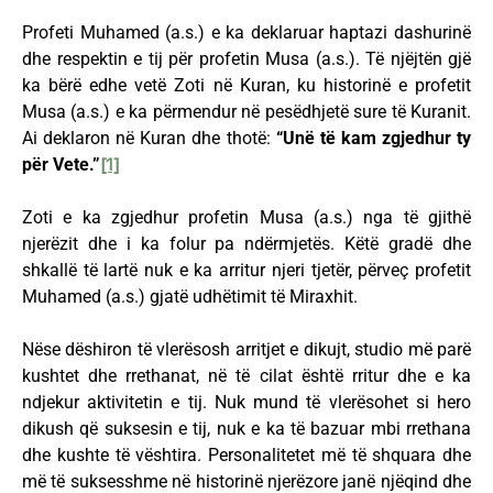
Profeti Muhamed (a.s.) e ka deklaruar haptazi dashurinë
dhe respektin e tij për profetin Musa (a.s.). Të njëjtën gjë
ka bërë edhe vetë Zoti në Kuran, ku historinë e profetit
Musa (a.s.) e ka përmendur në pesëdhjetë sure të Kuranit.
Ai deklaron në Kuran dhe thotë:
“Unë të kam zgjedhur ty
për Vete.”
[1]
Zoti e ka zgjedhur profetin Musa (a.s.) nga të gjithë
njerëzit dhe i ka folur pa ndërmjetës. Këtë gradë dhe
shkallë të lartë nuk e ka arritur njeri tjetër, përveç profetit
Muhamed (a.s.) gjatë udhëtimit të Miraxhit.
Nëse dëshiron të vlerësosh arritjet e dikujt, studio më parë
kushtet dhe rrethanat, në të cilat është rritur dhe e ka
ndjekur aktivitetin e tij. Nuk mund të vlerësohet si hero
dikush që suksesin e tij, nuk e ka të bazuar mbi rrethana
dhe kushte të vështira. Personalitetet më të shquara dhe
më të suksesshme në historinë njerëzore janë njëqind dhe