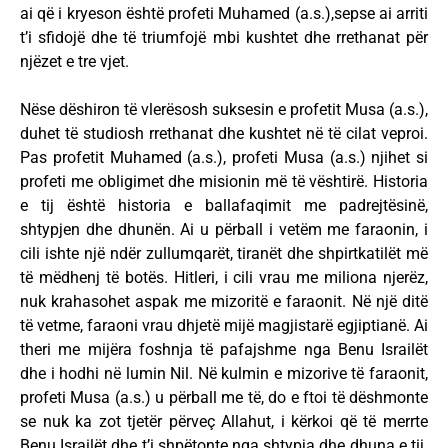
ai që i kryeson është profeti Muhamed (a.s.),sepse ai arriti
t’i sfidojë dhe të triumfojë mbi kushtet dhe rrethanat për
njëzet e tre vjet.
Nëse dëshiron të vlerësosh suksesin e profetit Musa (a.s.),
duhet të studiosh rrethanat dhe kushtet në të cilat veproi.
Pas profetit Muhamed (a.s.), profeti Musa (a.s.) njihet si
profeti me obligimet dhe misionin më të vështirë. Historia
e tij është historia e ballafaqimit me padrejtësinë,
shtypjen dhe dhunën. Ai u përball i vetëm me faraonin, i
cili ishte një ndër zullumqarët, tiranët dhe shpirtkatilët më
të mëdhenj të botës. Hitleri, i cili vrau me miliona njerëz,
nuk krahasohet aspak me mizoritë e faraonit. Në një ditë
të vetme, faraoni vrau dhjetë mijë magjistarë egjiptianë. Ai
theri me mijëra foshnja të pafajshme nga Benu Israilët
dhe i hodhi në lumin Nil. Në kulmin e mizorive të faraonit,
profeti Musa (a.s.) u përball me të, do e ftoi të dëshmonte
se nuk ka zot tjetër përveç Allahut, i kërkoi që të merrte
Benu Israilët dhe t’i shpëtonte nga shtypja dhe dhuna e tij.