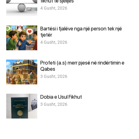
fikhut të sjelljes
4 Gusht, 2026
Bartësi i fjalëve nga një person tek një
tjetër
4 Gusht, 2026
Profeti (a.s) merr pjesë në rindërtimin e
Qabes
3 Gusht, 2026
Dobia e Usul Fikhut
3 Gusht, 2026