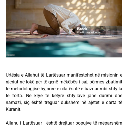
Urtësia e Allahut të Lartësuar manifestohet në misionin e
njeriut në tokë për të qenë mëkëbës i saj, përmes zbatimit
të metodologjisë hyjnore e cila është e bazuar mbi shtylla
të forta. Në krye të këtyre shtyllave janë durimi dhe
namazi, siç është treguar dukshëm në ajetet e qarta të
Kuranit.
Allahu i Lartësuar i është drejtuar popujve të mëparshëm