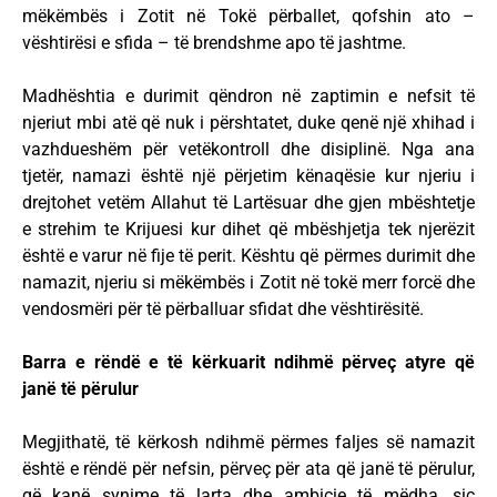
mëkëmbës i Zotit në Tokë përballet, qofshin ato –
vështirësi e sfida – të brendshme apo të jashtme.
Madhështia e durimit qëndron në zaptimin e nefsit të
njeriut mbi atë që nuk i përshtatet, duke qenë një xhihad i
vazhdueshëm për vetëkontroll dhe disiplinë. Nga ana
tjetër, namazi është një përjetim kënaqësie kur njeriu i
drejtohet vetëm Allahut të Lartësuar dhe gjen mbështetje
e strehim te Krijuesi kur dihet që mbëshjetja tek njerëzit
është e varur në fije të perit. Kështu që përmes durimit dhe
namazit, njeriu si mëkëmbës i Zotit në tokë merr forcë dhe
vendosmëri për të përballuar sfidat dhe vështirësitë.
Barra e rëndë e të kërkuarit ndihmë përveç atyre që
janë të përulur
Megjithatë, të kërkosh ndihmë përmes faljes së namazit
është e rëndë për nefsin, përveç për ata që janë të përulur,
që kanë synime të larta dhe ambicie të mëdha, siç