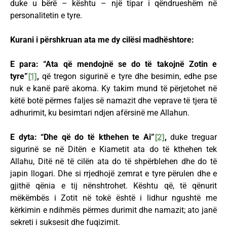
duke u bërë – kështu – një tipar i qëndrueshëm në
personalitetin e tyre.
Kurani i përshkruan ata me dy cilësi madhështore:
E para: “Ata që mendojnë se do të takojnë Zotin e
tyre”
[1]
,
që tregon sigurinë e tyre dhe besimin, edhe pse
nuk e kanë parë akoma. Ky takim mund të përjetohet në
këtë botë përmes faljes së namazit dhe veprave të tjera të
adhurimit, ku besimtari ndjen afërsinë me Allahun.
E dyta: “Dhe që do të kthehen te Ai”
[2]
,
duke treguar
sigurinë se në Ditën e Kiametit ata do të kthehen tek
Allahu, Ditë në të cilën ata do të shpërblehen dhe do të
japin llogari. Dhe si rrjedhojë zemrat e tyre përulen dhe e
gjithë qënia e tij nënshtrohet. Kështu që, të qënurit
mëkëmbës i Zotit në tokë është i lidhur ngushtë me
kërkimin e ndihmës përmes durimit dhe namazit; ato janë
sekreti i suksesit dhe fuqizimit.