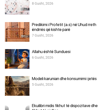
8 Gusht, 2026
Predikimi i Profetit (a.s) në Uhud rreth
ëndrrës që kishte parë
7 Gusht, 2026
Allahu është Sunduesi
6 Gusht, 2026
Modeli karunian dhe konsumimi i jetës
5 Gusht, 2026
Ekuilibri midis fikhut të dispozitave dhe