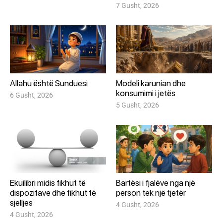
7 Gusht, 2026
Allahu është Sunduesi
Modeli karunian dhe
konsumimi i jetës
6 Gusht, 2026
5 Gusht, 2026
Ekuilibri midis fikhut të
Bartësi i fjalëve nga një
dispozitave dhe fikhut të
person tek një tjetër
sjelljes
4 Gusht, 2026
4 Gusht, 2026