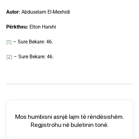
Autor:
Abduselam El-Mexhidi
Përktheu:
Elton Harxhi
[1]
– Sure Bekare: 46.
[2]
– Sure Bekare: 46.
Mos humbisni asnjë lajm të rëndësishëm.
Regjistrohu në buletinin tonë.