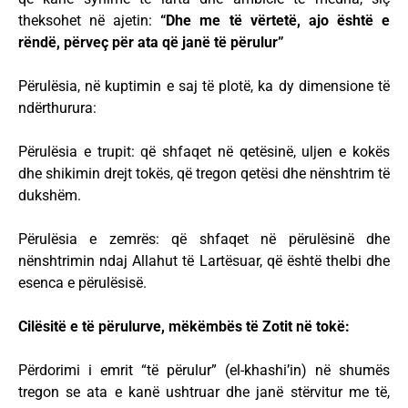
theksohet në ajetin:
“Dhe me të vërtetë, ajo është e
rëndë, përveç për ata që janë të përulur”
Përulësia, në kuptimin e saj të plotë, ka dy dimensione të
ndërthurura:
Përulësia e trupit: që shfaqet në qetësinë, uljen e kokës
dhe shikimin drejt tokës, që tregon qetësi dhe nënshtrim të
dukshëm.
Përulësia e zemrës: që shfaqet në përulësinë dhe
nënshtrimin ndaj Allahut të Lartësuar, që është thelbi dhe
esenca e përulësisë.
Cilësitë e të përulurve, mëkëmbës të Zotit në tokë:
Përdorimi i emrit “të përulur” (el-khashi’in) në shumës
tregon se ata e kanë ushtruar dhe janë stërvitur me të,