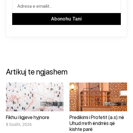
Abonohu Tani
Artikuj te ngjashem
Fikhu i ligjeve hyjnore
Predikimi i Profetit (a.s) në
Uhud rreth ëndrrës që
8 Gusht, 2026
kishte parë