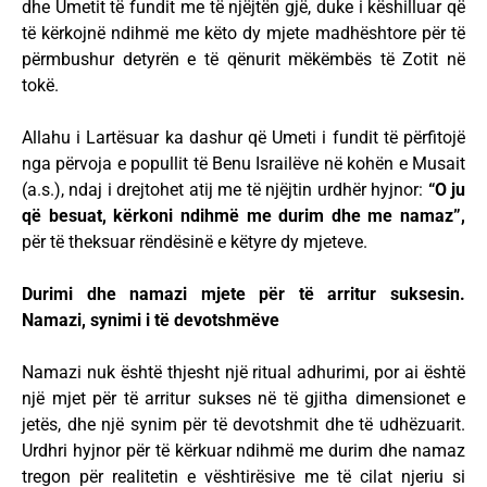
dhe Umetit të fundit me të njëjtën gjë, duke i këshilluar që
të kërkojnë ndihmë me këto dy mjete madhështore për të
përmbushur detyrën e të qënurit mëkëmbës të Zotit në
tokë.
Allahu i Lartësuar ka dashur që Umeti i fundit të përfitojë
nga përvoja e popullit të Benu Israilëve në kohën e Musait
(a.s.), ndaj i drejtohet atij me të njëjtin urdhër hyjnor:
“O ju
që besuat, kërkoni ndihmë me durim dhe me namaz”,
për të theksuar rëndësinë e këtyre dy mjeteve.
Durimi dhe namazi mjete për të arritur suksesin.
Namazi, synimi i të devotshmëve
Namazi nuk është thjesht një ritual adhurimi, por ai është
një mjet për të arritur sukses në të gjitha dimensionet e
jetës, dhe një synim për të devotshmit dhe të udhëzuarit.
Urdhri hyjnor për të kërkuar ndihmë me durim dhe namaz
tregon për realitetin e vështirësive me të cilat njeriu si