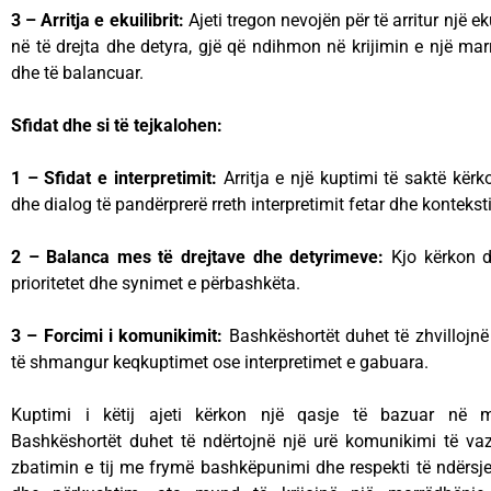
3 – Arritja e ekuilibrit:
Ajeti tregon nevojën për të arritur një 
në të drejta dhe detyra, gjë që ndihmon në krijimin e një m
dhe të balancuar.
Sfidat dhe si të tejkalohen:
1 – Sfidat e interpretimit:
Arritja e një kuptimi të saktë kër
dhe dialog të pandërprerë rreth interpretimit fetar dhe konteksti
2 – Balanca mes të drejtave dhe detyrimeve:
Kjo kërkon d
prioritetet dhe synimet e përbashkëta.
3 – Forcimi i komunikimit:
Bashkëshortët duhet të zhvillojnë
të shmangur keqkuptimet ose interpretimet e gabuara.
Kuptimi i këtij ajeti kërkon një qasje të bazuar në m
Bashkëshortët duhet të ndërtojnë një urë komunikimi të va
zbatimin e tij me frymë bashkëpunimi dhe respekti të ndërsj