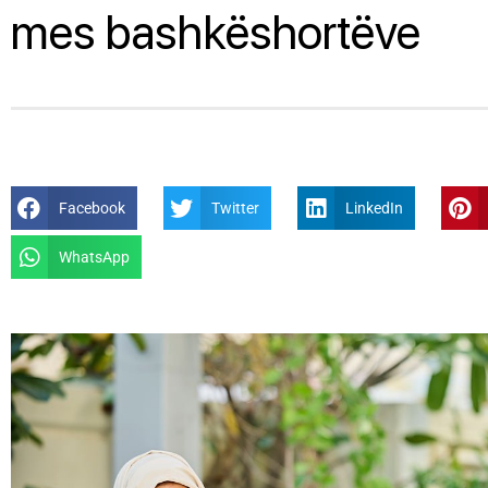
mes bashkëshortëve
Facebook
Twitter
LinkedIn
WhatsApp