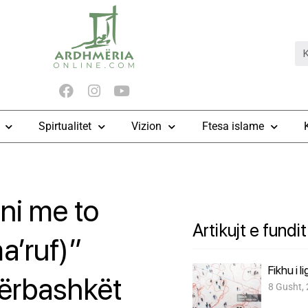
Spirtualitet
Vizion
Ftesa islame
oni me to
Artikujt e fundit
a’ruf)”
Fikhu i l
përbashkët
8 Gusht,