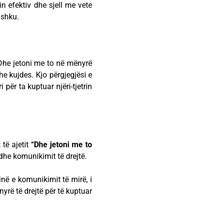
in efektiv dhe sjell me vete
ashku.
“Dhe jetoni me to në mënyrë
he kujdes. Kjo përgjegjësi e
ër ta kuptuar njëri-tjetrin
 të ajetit
“Dhe jetoni me to
dhe komunikimit të drejtë.
inë e komunikimit të mirë, i
ë të drejtë për të kuptuar