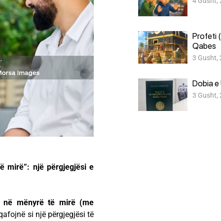
4 Gusht,
Profeti 
Qabes
3 Gusht,
Dobia e 
3 Gusht,
ë mirë”: një përgjegjësi e
o në mënyrë të mirë (me
afojnë si një përgjegjësi të