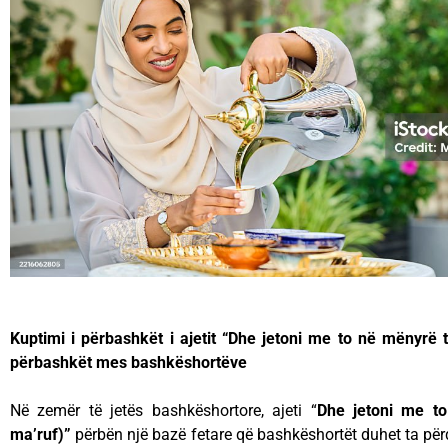
Kuptimi i përbashkët i ajetit “Dhe jetoni me to në mënyrë t
përbashkët mes bashkëshortëve
Në zemër të jetës bashkëshortore, ajeti “
Dhe jetoni me t
ma’ruf)”
përbën një bazë fetare që bashkëshortët duhet ta përq