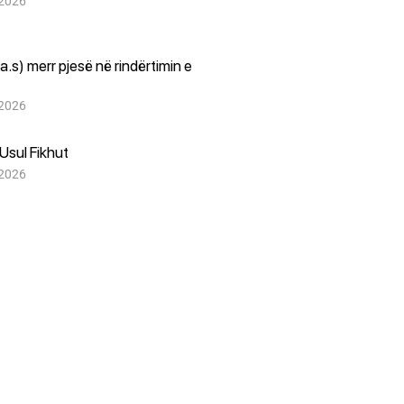
 2026
(a.s) merr pjesë në rindërtimin e
 2026
Usul Fikhut
 2026