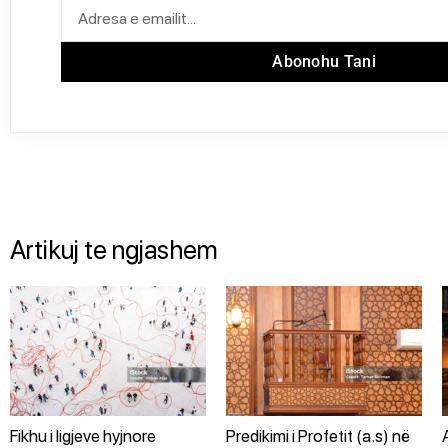
Abonohu Tani
Artikuj te ngjashem
Fikhu i ligjeve hyjnore
Predikimi i Profetit (a.s) në