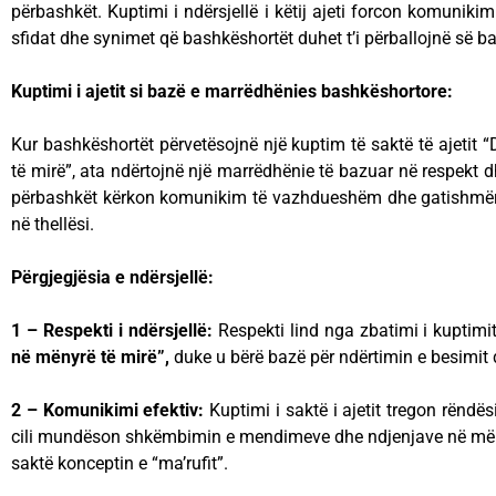
përbashkët. Kuptimi i ndërsjellë i këtij ajeti forcon komunikim
sfidat dhe synimet që bashkëshortët duhet t’i përballojnë së b
Kuptimi i ajetit si bazë e marrëdhënies bashkëshortore:
Kur bashkëshortët përvetësojnë një kuptim të saktë të ajetit 
të mirë”, ata ndërtojnë një marrëdhënie të bazuar në respekt d
përbashkët kërkon komunikim të vazhdueshëm dhe gatishmëri p
në thellësi.
Përgjegjësia e ndërsjellë:
1 – Respekti i ndërsjellë:
Respekti lind nga zbatimi i kuptimit
në mënyrë të mirë”,
duke u bërë bazë për ndërtimin e besimit 
2 – Komunikimi efektiv:
Kuptimi i saktë i ajetit tregon rëndës
cili mundëson shkëmbimin e mendimeve dhe ndjenjave në mënyr
saktë konceptin e “ma’rufit”.