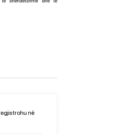
e të shëndetshme dhe të
egjistrohu në