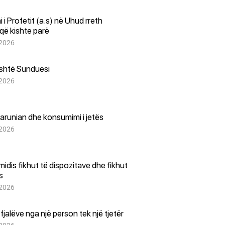
i i Profetit (a.s) në Uhud rreth
që kishte parë
 2026
është Sunduesi
 2026
arunian dhe konsumimi i jetës
 2026
i midis fikhut të dispozitave dhe fikhut
es
 2026
i fjalëve nga një person tek një tjetër