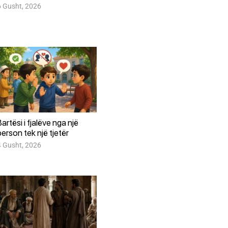
6 Gusht, 2026
Bartësi i fjalëve nga një
person tek një tjetër
4 Gusht, 2026