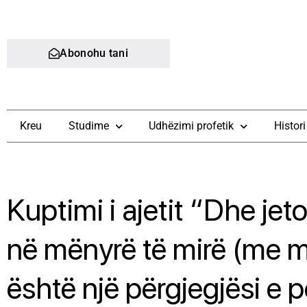
Abonohu tani
Kreu
Studime
Udhëzimi profetik
Histori
Kuptimi i ajetit “Dhe jet
në mënyrë të mirë (me m
është një përgjegjësi e 