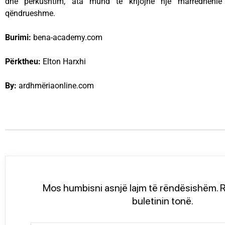
dhe përkushtim, ata mund të krijojnë një marrëdhëni
qëndrueshme.
Burimi:
bena-academy.com
Përktheu:
Elton Harxhi
By:
ardhmëriaonline.com
Mos humbisni asnjë lajm të rëndësishëm. R
buletinin tonë.