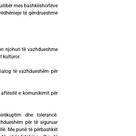
ekuilibër mes bashkëshortëve
arrëdhënieje të qëndrueshme
kon njohuri të vazhdueshme
t kulturor.
ialog të vazhdueshëm për
 aftësitë e komunikimit për
irëkuptim dhe tolerancë.
zhdueshëm për të siguruar
ellë. Me punë të përbashkët