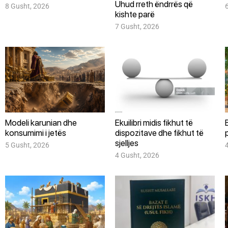
Uhud rreth ëndrrës që
8 Gusht, 2026
kishte parë
7 Gusht, 2026
Modeli karunian dhe
Ekuilibri midis fikhut të
konsumimi i jetës
dispozitave dhe fikhut të
sjelljes
5 Gusht, 2026
4 Gusht, 2026