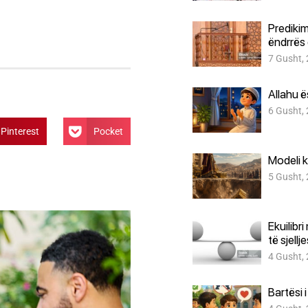
Predikim
ëndrrës 
7 Gusht,
Allahu 
6 Gusht,
Pinterest
Pocket
Modeli k
5 Gusht,
Ekuilibr
të sjellj
4 Gusht,
Bartësi 