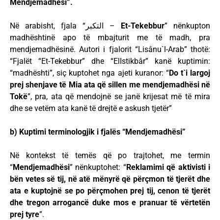
Mendjemadhësi”.
Në arabisht, fjala “التكبر –
Et-Tekebbur
” nënkupton
madhështinë apo të mbajturit me të madh, pra
mendjemadhësinë. Autori i fjalorit “Lisânu`l-Arab” thotë:
“Fjalët “Et-Tekebbur” dhe “ElIstikbâr” kanë kuptimin:
“madhështi”, siç kuptohet nga ajeti kuranor: “
Do t`i largoj
prej shenjave të Mia ata që sillen me mendjemadhësi në
Tokë
”, pra, ata që mendojnë se janë krijesat më të mira
dhe se vetëm ata kanë të drejtë e askush tjetër”
b) Kuptimi terminologjik i fjalës “Mendjemadhësi”
Në kontekst të temës që po trajtohet, me termin
“
Mendjemadhësi
” nënkuptohet: “
Reklamimi që aktivisti i
bën vetes së tij, në atë mënyrë që përçmon të tjerët dhe
ata e kuptojnë se po përçmohen prej tij, cenon të tjerët
dhe tregon arrogancë duke mos e pranuar të vërtetën
prej tyre
”.