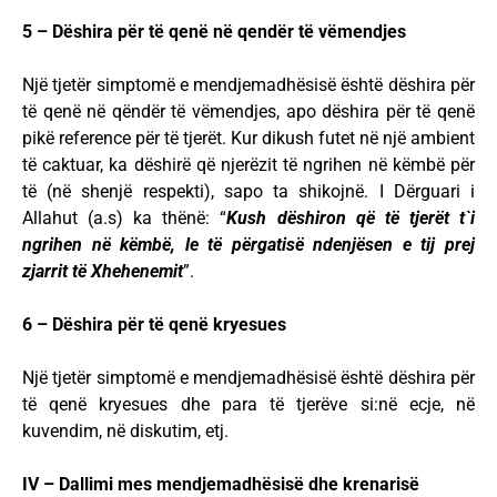
5 – Dëshira për të qenë në qendër të vëmendjes
Një tjetër simptomë e mendjemadhësisë është dëshira për
të qenë në qëndër të vëmendjes, apo dëshira për të qenë
pikë reference për të tjerët. Kur dikush futet në një ambient
të caktuar, ka dëshirë që njerëzit të ngrihen në këmbë për
të (në shenjë respekti), sapo ta shikojnë. I Dërguari i
Allahut (a.s) ka thënë: “
Kush dëshiron që të tjerët t`i
ngrihen në këmbë, le të përgatisë ndenjësen e tij prej
zjarrit të Xhehenemit
”.
6 –
Dëshira për të qenë kryesues
Një tjetër simptomë e mendjemadhësisë është dëshira për
të qenë kryesues dhe para të tjerëve si:në ecje, në
kuvendim, në diskutim, etj.
IV – Dallimi mes mendjemadhësisë dhe krenarisë