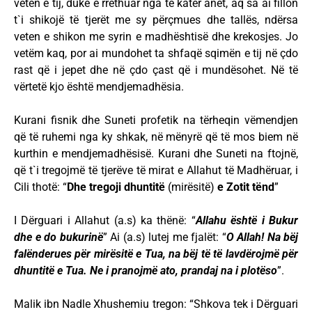
veten e tij, duke e rrethuar nga të katër anët, aq sa ai fillon
t`i shikojë të tjerët me sy përçmues dhe tallës, ndërsa
veten e shikon me syrin e madhështisë dhe krekosjes. Jo
vetëm kaq, por ai mundohet ta shfaqë sqimën e tij në çdo
rast që i jepet dhe në çdo çast që i mundësohet. Në të
vërtetë kjo është mendjemadhësia.
Kurani fisnik dhe Suneti profetik na tërheqin vëmendjen
që të ruhemi nga ky shkak, në mënyrë që të mos biem në
kurthin e mendjemadhësisë. Kurani dhe Suneti na ftojnë,
që t`i tregojmë të tjerëve të mirat e Allahut të Madhëruar, i
Cili thotë: “
Dhe tregoji dhuntitë
(mirësitë)
e Zotit tënd
”
I Dërguari i Allahut (a.s) ka thënë: “
Allahu është i Bukur
dhe e do bukurinë
” Ai (a.s) lutej me fjalët: “
O Allah! Na bëj
falënderues për mirësitë e Tua, na bëj të të lavdërojmë për
dhuntitë e Tua. Ne i pranojmë ato, prandaj na i plotëso
”.
Malik ibn Nadle Xhushemiu tregon: “Shkova tek i Dërguari