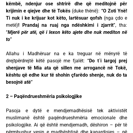
këmbë, ndenjur ose shtrirë dhe që meditojnë për
krijimin e qiejve dhe të Tokës
(duke thënë):
“O Zoti Ynë!
Ti nuk i ke krijuar kot këto, lartësuar qofsh
(nga çdo e
metë)
! Prandaj na ruaj nga ndëshkimi i zjarrit
”, tha:
“
Mjerë për atë, që i lexon këto ajete dhe nuk mediton në
to
”
Allahu i Madhëruar na e ka treguar në mënyrë të
drejtpërdrejtë këtë pasojë me fjalët: “
Do t`i largoj prej
shenjave të Mia ata që sillen me arrogancë në Tokë,
kështu që edhe kur të shohin çfarëdo shenje, nuk do ta
besojnë atë
”
2 – Paqëndrueshmëria psikologjike
Pasoja e dytë e mendjemadhësisë tek aktivistët
muslimanë është paqëndrueshmëria emocionale dhe
psikologjike. Ai që është mendjemadh, dëshiron – për të
përmbushur vesin e madhështisë dhe kapardisjes – që