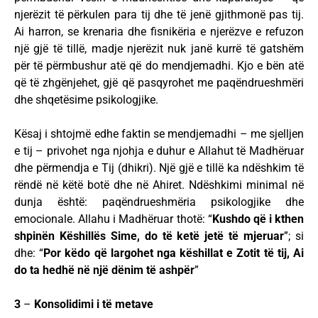
njerëzit të përkulen para tij dhe të jenë gjithmonë pas tij.
Ai harron, se krenaria dhe fisnikëria e njerëzve e refuzon
një gjë të tillë, madje njerëzit nuk janë kurrë të gatshëm
për të përmbushur atë që do mendjemadhi. Kjo e bën atë
që të zhgënjehet, gjë që pasqyrohet me paqëndrueshmëri
dhe shqetësime psikologjike.
Kësaj i shtojmë edhe faktin se mendjemadhi – me sjelljen
e tij – privohet nga njohja e duhur e Allahut të Madhëruar
dhe përmendja e Tij (dhikri). Një gjë e tillë ka ndëshkim të
rëndë në këtë botë dhe në Ahiret. Ndëshkimi minimal në
dunja është: paqëndrueshmëria psikologjike dhe
emocionale. Allahu i Madhëruar thotë: “
Kushdo që i kthen
shpinën Këshillës Sime, do të ketë jetë të mjeruar
”; si
dhe: “
Por këdo që largohet nga këshillat e Zotit të tij, Ai
do ta hedhë në një dënim të ashpër
”
3
–
Konsolidimi i të metave