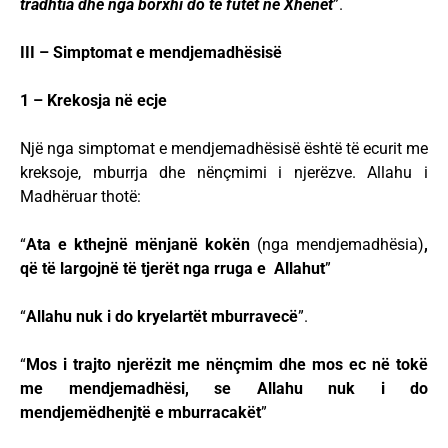
tradhtia dhe nga borxhi do të futet në Xhenet
”.
III – Simptomat e mendjemadhësisë
1 – Krekosja në ecje
Një nga simptomat e mendjemadhësisë është të ecurit me
kreksoje, mburrja dhe nënçmimi i njerëzve. Allahu i
Madhëruar thotë:
“
Ata e kthejnë mënjanë kokën
(nga mendjemadhësia)
,
që të largojnë të tjerët nga rruga e
Allahut
”
“
Allahu nuk i do kryelartët mburravecë
”.
“
Mos i trajto njerëzit me nënçmim dhe mos ec në tokë
me mendjemadhësi, se Allahu nuk i do
mendjemëdhenjtë e mburracakët
”