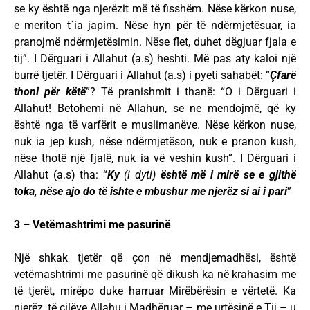
se ky është nga njerëzit më të fisshëm. Nëse kërkon nuse,
e meriton t`ia japim. Nëse hyn për të ndërmjetësuar, ia
pranojmë ndërmjetësimin. Nëse flet, duhet dëgjuar fjala e
tij”. I Dërguari i Allahut (a.s) heshti. Më pas aty kaloi një
burrë tjetër. I Dërguari i Allahut (a.s) i pyeti sahabët: “
Çfarë
thoni për këtë
”? Të pranishmit i thanë: “O i Dërguari i
Allahut! Betohemi në Allahun, se ne mendojmë, që ky
është nga të varfërit e muslimanëve. Nëse kërkon nuse,
nuk ia jep kush, nëse ndërmjetëson, nuk e pranon kush,
nëse thotë një fjalë, nuk ia vë veshin kush”. I Dërguari i
Allahut (a.s) tha: “
Ky
(i dyti)
është më i mirë se e gjithë
toka, nëse ajo do të ishte e mbushur me njerëz si ai i pari
”
3 – Vetëmashtrimi me pasurinë
Një shkak tjetër që çon në mendjemadhësi, është
vetëmashtrimi me pasurinë që dikush ka në krahasim me
të tjerët, mirëpo duke harruar Mirëbërësin e vërtetë. Ka
njerëz, të cilëve Allahu i Madhëruar – me urtësinë e Tij – u