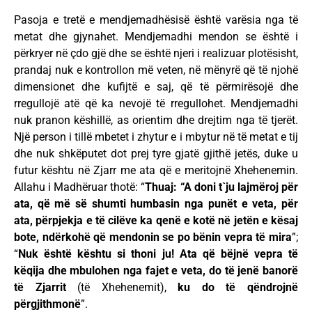
Pasoja e tretë e mendjemadhësisë është varësia nga të
metat dhe gjynahet. Mendjemadhi mendon se është i
përkryer në çdo gjë dhe se është njeri i realizuar plotësisht,
prandaj nuk e kontrollon më veten, në mënyrë që të njohë
dimensionet dhe kufijtë e saj, që të përmirësojë dhe
rregullojë atë që ka nevojë të rregullohet. Mendjemadhi
nuk pranon këshillë, as orientim dhe drejtim nga të tjerët.
Një person i tillë mbetet i zhytur e i mbytur në të metat e tij
dhe nuk shkëputet dot prej tyre gjatë gjithë jetës, duke u
futur kështu në Zjarr me ata që e meritojnë Xhehenemin.
Allahu i Madhëruar thotë: “
Thuaj: “A doni t`ju lajmëroj për
ata, që më së shumti humbasin nga punët e veta, për
ata, përpjekja e të cilëve ka qenë e kotë në jetën e kësaj
bote, ndërkohë që mendonin se po bënin vepra të mira
”;
“
Nuk është kështu si thoni ju! Ata që bëjnë vepra të
këqija dhe mbulohen nga fajet e veta, do të jenë banorë
të Zjarrit
(të Xhehenemit),
ku do të qëndrojnë
përgjithmonë
”.