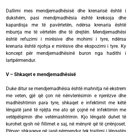
Dallimi mes mendjemadhësisë dhe krenarisë është i
dukshëm, pasi mendjmadhësia është kreksoja dhe
kapardisja me të pavërtetën, ndërsa krenaria është
mburrja me të vërtetën dhe të drejtën. Mendjemadhësi
është refuzimi i mirësive dhe mohimi i tyre, ndërsa
krenaria është njohja e mirësive dhe ekspozimi i tyre. Ky
koncept për mendjemadhësinë buron nga hadithi i
lartpërmendur.
V – Shkaqet e mendjemadhësisë
Duke ditur se mendjemadhësia është mahnitja në ekstrem
me veten, gjë që çon në nënvlerësimin e njerëzve dhe
madhështimin para tyre, shkaqet e infektimit me këtë
lëngatë janë të njëjta me ato që çojnë në infektimin me
vetëpëlqimin dhe vetëmashtrimin. Kjo lëngatë duhet të
kurohet qysh në fillimet e saj, në mënyrë që të çrrënjoset.
Përveç shkaqeve që janë përmendur tek trajtimi i lëngatës