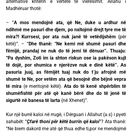
alternativë kriterin e vërtetë të vlerësimit. Allahu i
Madhëruar thotë:
– “
A mos mendojnë ata, që Ne, duke u ardhur në
ndihmë me pasuri dhe djem, po nxitojmë drejt tyre me të
mira?! Kurrsesi, por ata nuk janë të vetëdijshëm
(për
këtë)”. – “
Dhe thanë: “Ne kemi më shumë pasuri dhe
fëmijë, prandaj ne nuk do të jemi të dënuar”. Thuaju:
“Pa dyshim, Zoti im ia shton riskun ose ia pakëson kujt
të dojë, por shumica e njerëzve nuk e dinë këtë”. As
pasuria juaj, as fëmijët tuaj nuk do t`ju afrojnë më
shumë te Ne, por vetëm ata që besojnë dhe bëjnë vepra
të mira
(e meritojnë këtë).
Ata do të kenë shpërblim të
shumëfishtë për atë që kanë bërë dhe do të jenë të
sigurtë në banesa të larta
(në Xhenet)”.
Kur një burrë kaloi në rrugë, i Dërguari i Allahut (a.s) i pyeti
sahabët: “
Çfarë thoni për këtë burrin që kaloi
”? Ata thanë:
“Ne biem dakord me atë që thua edhe ti,por ne mendojmë