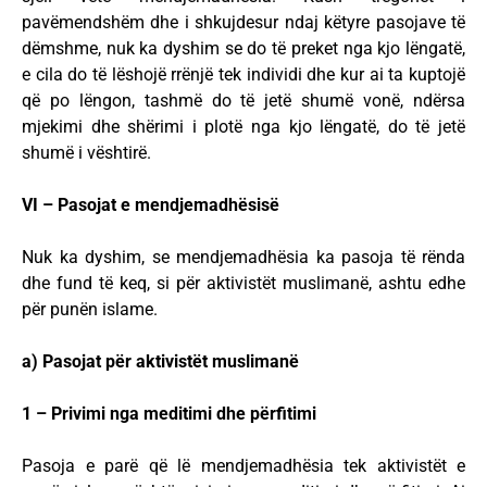
pavëmendshëm dhe i shkujdesur ndaj këtyre pasojave të
dëmshme, nuk ka dyshim se do të preket nga kjo lëngatë,
e cila do të lëshojë rrënjë tek individi dhe kur ai ta kuptojë
që po lëngon, tashmë do të jetë shumë vonë, ndërsa
mjekimi dhe shërimi i plotë nga kjo lëngatë, do të jetë
shumë i vështirë.
VI – Pasojat e mendjemadhësisë
Nuk ka dyshim, se mendjemadhësia ka pasoja të rënda
dhe fund të keq, si për aktivistët muslimanë, ashtu edhe
për punën islame.
a) Pasojat për aktivistët muslimanë
1 – Privimi nga meditimi dhe përfitimi
Pasoja e parë që lë mendjemadhësia tek aktivistët e