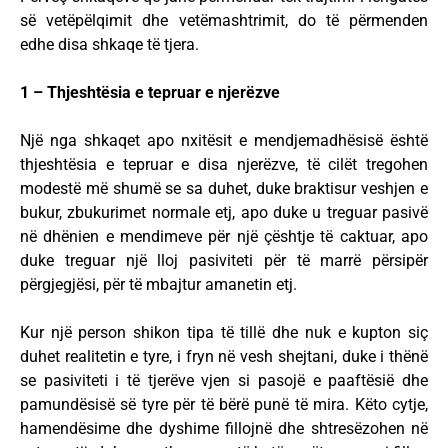
së vetëpëlqimit dhe vetëmashtrimit, do të përmenden
edhe disa shkaqe të tjera.
1 – Thjeshtësia e tepruar e njerëzve
Një nga shkaqet apo nxitësit e mendjemadhësisë është
thjeshtësia e tepruar e disa njerëzve, të cilët tregohen
modestë më shumë se sa duhet, duke braktisur veshjen e
bukur, zbukurimet normale etj, apo duke u treguar pasivë
në dhënien e mendimeve për një çështje të caktuar, apo
duke treguar një lloj pasiviteti për të marrë përsipër
përgjegjësi, për të mbajtur amanetin etj.
Kur një person shikon tipa të tillë dhe nuk e kupton siç
duhet realitetin e tyre, i fryn në vesh shejtani, duke i thënë
se pasiviteti i të tjerëve vjen si pasojë e paaftësië dhe
pamundësisë së tyre për të bërë punë të mira. Këto cytje,
hamendësime dhe dyshime fillojnë dhe shtresëzohen në