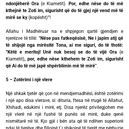
ndonjëherë Ora
(e Kiametit).
Por, edhe nëse do të më
kthejnë te Zoti im, sigurisht që do të gjej një vend më të
mirë se ky
(kopësht)”!
Allahu i Madhëruar na e shpjegon qartë gjendjen e
njerëzve të tillë: “
Nëse pas fatkeqësisë, Ne i japim atij që
të shijojë nga mirësitë Tona, ai me siguri, do të thotë:
“Këtë e meritoj! Unë nuk besoj se do të vijë Ora
(e
Kiametit)
, por, edhe nëse kthehem te Zoti im, sigurisht
që Ai do të më japë shpërblimin më të mirë
”.
5 – Zotërimi i një vlere
Një shkak tjetër që çon në mendjemadhësi, është zotërimi
i një apo disa vlerave, si: dituria, ftesa në rrugë të Allahut,
Xhihadi, edukimi i mirë, etj. Disa njerëz privilegjohen me
një vlerë në një fushë të punës së mirë, duke qenë
nismëtarë në të. Kjo gjë i bën ata që të ndihen superiorë
ndaj të tjerëve dhe fillojnë t`i shikojnë të tjerët me përbuzje