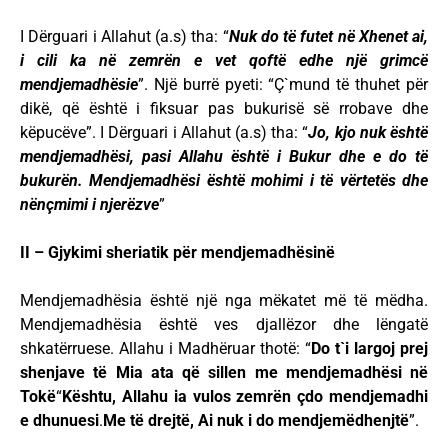
I Dërguari i Allahut (a.s) tha: “
Nuk do të futet në Xhenet ai,
i cili ka në zemrën e vet qoftë edhe një grimcë
mendjemadhësie
”. Një burrë pyeti: “Ç`mund të thuhet për
dikë, që është i fiksuar pas bukurisë së rrobave dhe
këpucëve”. I Dërguari i Allahut (a.s) tha: “
Jo, kjo nuk është
mendjemadhësi, pasi Allahu është i Bukur dhe e do të
bukurën. Mendjemadhësi është mohimi i të vërtetës dhe
nënçmimi i njerëzve
”
II – Gjykimi sheriatik për mendjemadhësinë
Mendjemadhësia është një nga mëkatet më të mëdha.
Mendjemadhësia është ves djallëzor dhe lëngatë
shkatërruese. Allahu i Madhëruar thotë: “
Do t`i largoj prej
shenjave të Mia ata që sillen me mendjemadhësi në
Tokë
“
Kështu, Allahu ia vulos zemrën çdo mendjemadhi
e dhunuesi
.
Me të drejtë, Ai nuk i do mendjemëdhenjtë
”.