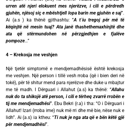
urren atë njeri elokuent mes njerëzve, i cili e përdredh
gjuhën, njësoj siç e mbështjell lopa barin me gjuhën e saj
”.
Ai (a.s ) ka thënë gjithashtu: “
A t`iu tregoj për më të
këqinjtë në mesin tuaj? Ata janë thashethemaxhinjtë dhe
ata që stërmundohen në përzgjedhjen e fjalëve
pompoze
…”
4 – Krekosja me veshjen
Një tjetër simptomë e mendjemadhësisë është krekosja
me veshjen. Një person i tillë vesh rroba (që i bien deri në
tokë), për të shitur mend para njerëzve dhe duke u mbajtur
me të madh. I Dërguari i Allahut (a.s) ka thënë: “
Allahu
nuk do ta shikojë atë person, i cili e tërheq zvarrë rrobën e
tij me mendjemadhësi
”. Ebu Bekri (r.a) i tha: “O i Dërguari i
Allahut! Izari (rroba ime) nuk më rri dhe më bie, nëse nuk e
lidh”. Ai (a.s) ia ktheu: “
Ti nuk je nga ata që e bën këtë gjë
për mendjemadhësi
”.