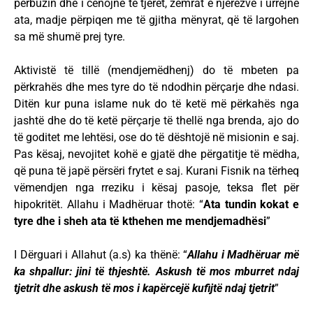
përbuzin dhe i cenojnë të tjerët, zemrat e njerëzve i urrejnë
ata, madje përpiqen me të gjitha mënyrat, që të largohen
sa më shumë prej tyre.
Aktivistë të tillë (mendjemëdhenj) do të mbeten pa
përkrahës dhe mes tyre do të ndodhin përçarje dhe ndasi.
Ditën kur puna islame nuk do të ketë më përkahës nga
jashtë dhe do të ketë përçarje të thellë nga brenda, ajo do
të goditet me lehtësi, ose do të dështojë në misionin e saj.
Pas kësaj, nevojitet kohë e gjatë dhe përgatitje të mëdha,
që puna të japë përsëri frytet e saj. Kurani Fisnik na tërheq
vëmendjen nga rreziku i kësaj pasoje, teksa flet për
hipokritët. Allahu i Madhëruar thotë: “
Ata tundin kokat e
tyre dhe i sheh ata të kthehen me mendjemadhësi
”
I Dërguari i Allahut (a.s) ka thënë: “
Allahu i Madhëruar më
ka shpallur: jini të thjeshtë. Askush të mos mburret ndaj
tjetrit dhe askush të mos i kapërcejë kufijtë ndaj tjetrit
”