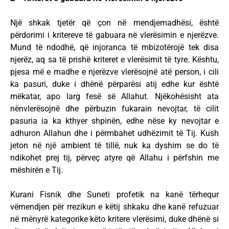
Një shkak tjetër që çon në mendjemadhësi, është
përdorimi i kritereve të gabuara në vlerësimin e njerëzve.
Mund të ndodhë, që injoranca të mbizotërojë tek disa
njerëz, aq sa të prishë kriteret e vlerësimit të tyre. Kështu,
pjesa më e madhe e njerëzve vlerësojnë atë person, i cili
ka pasuri, duke i dhënë përparësi atij edhe kur është
mëkatar, apo larg fesë së Allahut. Njëkohësisht ata
nënvlerësojnë dhe përbuzin fukarain nevojtar, të cilit
pasuria ia ka kthyer shpinën, edhe nëse ky nevojtar e
adhuron Allahun dhe i përmbahet udhëzimit të Tij. Kush
jeton në një ambient të tillë, nuk ka dyshim se do të
ndikohet prej tij, përveç atyre që Allahu i përfshin me
mëshirën e Tij.
Kurani Fisnik dhe Suneti profetik na kanë tërhequr
vëmendjen për rrezikun e këtij shkaku dhe kanë refuzuar
në mënyrë kategorike këto kritere vlerësimi, duke dhënë si