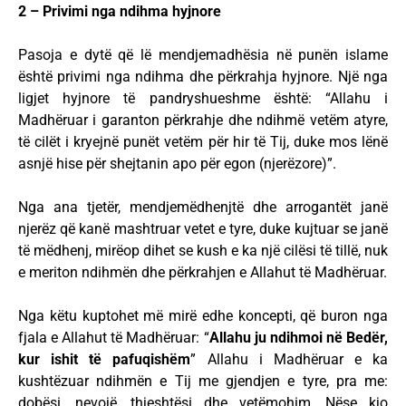
2 – Privimi nga ndihma hyjnore
Pasoja e dytë që lë mendjemadhësia në punën islame
është privimi nga ndihma dhe përkrahja hyjnore. Një nga
ligjet hyjnore të pandryshueshme është: “Allahu i
Madhëruar i garanton përkrahje dhe ndihmë vetëm atyre,
të cilët i kryejnë punët vetëm për hir të Tij, duke mos lënë
asnjë hise për shejtanin apo për egon (njerëzore)”.
Nga ana tjetër, mendjemëdhenjtë dhe arrogantët janë
njerëz që kanë mashtruar vetet e tyre, duke kujtuar se janë
të mëdhenj, mirëop dihet se kush e ka një cilësi të tillë, nuk
e meriton ndihmën dhe përkrahjen e Allahut të Madhëruar.
Nga këtu kuptohet më mirë edhe koncepti, që buron nga
fjala e Allahut të Madhëruar: “
Allahu ju ndihmoi në Bedër,
kur ishit të pafuqishëm
” Allahu i Madhëruar e ka
kushtëzuar ndihmën e Tij me gjendjen e tyre, pra me:
dobësi, nevojë, thjeshtësi dhe vetëmohim. Nëse kjo