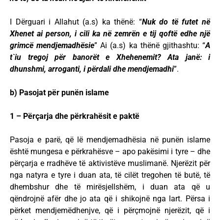
I Dërguari i Allahut (a.s) ka thënë: “
Nuk do të futet në
Xhenet ai person, i cili ka në zemrën e tij qoftë edhe një
grimcë mendjemadhësie
” Ai (a.s) ka thënë gjithashtu: “
A
t`iu tregoj për banorët e Xhehenemit? Ata janë: i
dhunshmi, arroganti, i përdali dhe mendjemadhi
”.
b) Pasojat për punën islame
1 – Përçarja dhe përkrahësit e paktë
Pasoja e parë, që lë mendjemadhësia në punën islame
është mungesa e përkrahësve – apo pakësimi i tyre – dhe
përçarja e rradhëve të aktivistëve muslimanë. Njerëzit për
nga natyra e tyre i duan ata, të cilët tregohen të butë, të
dhembshur dhe të mirësjellshëm, i duan ata që u
qëndrojnë afër dhe jo ata që i shikojnë nga lart. Përsa i
përket mendjemëdhenjve, që i përçmojnë njerëzit, që i