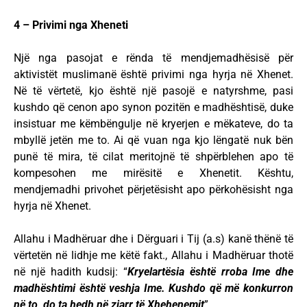
4 –
Privimi nga Xheneti
Një nga pasojat e rënda të mendjemadhësisë për
aktivistët muslimanë është privimi nga hyrja në Xhenet.
Në të vërtetë, kjo është një pasojë e natyrshme, pasi
kushdo që cenon apo synon pozitën e madhështisë, duke
insistuar me këmbëngulje në kryerjen e mëkateve, do ta
mbyllë jetën me to. Ai që vuan nga kjo lëngatë nuk bën
punë të mira, të cilat meritojnë të shpërblehen apo të
kompesohen me mirësitë e Xhenetit. Kështu,
mendjemadhi privohet përjetësisht apo përkohësisht nga
hyrja në Xhenet.
Allahu i Madhëruar dhe i Dërguari i Tij (a.s) kanë thënë të
vërtetën në lidhje me këtë fakt., Allahu i Madhëruar thotë
në një hadith kudsij: “
Kryelartësia është rroba Ime dhe
madhështimi është veshja Ime. Kushdo që më konkurron
në to, do ta hedh në zjarr të Xhehenemit
”