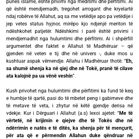
punës islame, është privimi nga meditimi dhe përfitimi. Ai
që është mendjemadh, tregohet arrogant dhe kryelartë
ndaj robërve të Allahut, aq sa me vetëdije apo pa vetëdije i
jep vetes status hyjnor, mirëpo kjo ndjenjë meriton të
ndëshkohet patjetër. Ndëshkimi i parë është privimi i
mendjemadhit nga hulumtimi dhe përfitimi. Ai i shpërfill
argumentet dhe faktet e Allahut të Madhëruar – që
gjenden në veten e tij dhe në univers -, duke mos u
kushtuar aspak vëmendje. Allahu i Madhëruar thotë: “
Eh,
sa shumë shenja ka në qiej dhe në Tokë, pranë të cilave
ata kalojnë pa ua vënë veshin
”.
Kush privohet nga hulumtimi dhe përfitimi ka fund të keq
e humbje të qartë, pasi do të mbetet peng i gabimeve dhe
të metave të veta, i zhytur në këtë gjendje derisa në
vdekje. Kur i Dërguari i Allahut (a.s) lexoi ajetet: “
Me të
vërtetë, në krijimin e qiejve dhe të Tokës dhe në
ndërrimin e natës e të ditës, ka shenja për të mençurit,
për ata që e përmendin Allahun duke qëndruar në