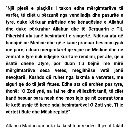
“
Një pjesë e plaçkës i takon edhe mërgimtarëve të
varfër, të cilët u përzunë nga vendlindja dhe pasuritë e
tyre, duke kërkuar mirësinë dhe kënaqësinë e Allahut
dhe duke përkrahur Allahun dhe të Dërguarin e Tij.
Pikërisht ata janë besimtarët e sinqertë. Ndërsa ata që
banojnë në Medinë dhe që e kanë pranuar besimin qysh
më parë, i duan mërgimtarët që vijnë në Medinë dhe në
zemrat e tyre nuk ndjejnë kurrfarë rëndimi, për atë, që u
është dhënë atyre, por duan t`u bëjnë më mirë
mërgimtarëve sesa vetes, megjithëse vetë janë
nevojtarë. Kushdo që ruhet nga lakmia e vetvetes, me
siguri që do të jetë fitues. Edhe ata që erdhën pas tyre,
thonë: “O Zoti ynë, na fal ne dhe vëllezërit tanë, të cilët
kanë besuar para nesh dhe mos lejo që në zemrat tona
të ketë asnjë të keqe ndaj besimtarëve! O Zoti ynë, Ti je
vërtet i Butë dhe Mëshirëplotë
”
Allahu i Madhëruar nuk i ka kushtuar rëndësi thjesht faktit