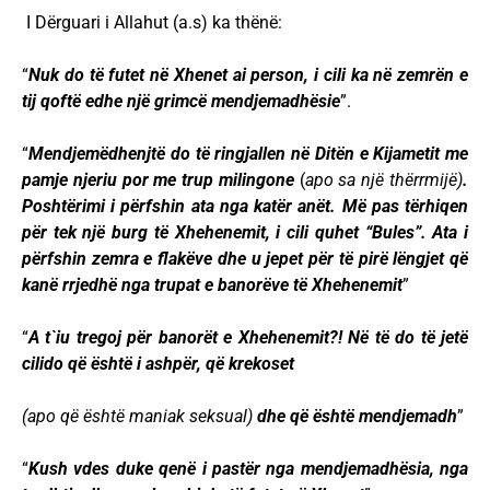
I Dërguari i Allahut (a.s) ka thënë:
“
Nuk do të futet në Xhenet ai person, i cili ka në zemrën e
tij qoftë edhe një grimcë mendjemadhësie
”.
“
Mendjemëdhenjtë do të ringjallen në Ditën e Kijametit me
pamje njeriu por me trup milingone
(
apo sa një thërrmijë)
.
Poshtërimi i përfshin ata nga katër anët. Më pas tërhiqen
për tek një burg të Xhehenemit, i cili quhet “Bules”. Ata i
përfshin zemra e flakëve dhe u jepet për të pirë lëngjet që
kanë rrjedhë nga trupat e banorëve të Xhehenemit
”
“
A t`iu tregoj për banorët e Xhehenemit?! Në të do të jetë
cilido që është i ashpër, që krekoset
(apo që është maniak seksual)
dhe që është mendjemadh
”
“
Kush vdes duke qenë i pastër nga mendjemadhësia, nga