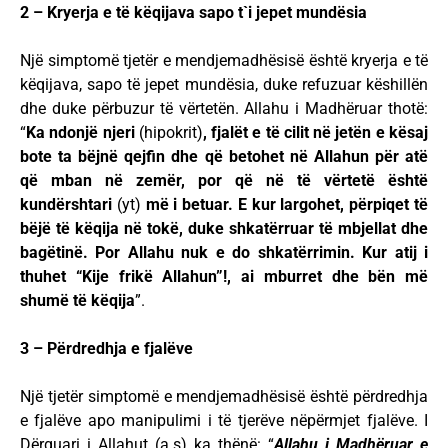
2 – Kryerja e të këqijava sapo t`i jepet mundësia
Një simptomë tjetër e mendjemadhësisë është kryerja e të
këqijava, sapo të jepet mundësia, duke refuzuar këshillën
dhe duke përbuzur të vërtetën. Allahu i Madhëruar thotë:
“
Ka ndonjë njeri
(hipokrit)
, fjalët e të cilit në jetën e kësaj
bote ta bëjnë qejfin dhe që betohet në Allahun për atë
që mban në zemër, por që në të vërtetë është
kundërshtari
(yt)
më i betuar. E kur largohet, përpiqet të
bëjë të këqija në tokë, duke shkatërruar të mbjellat dhe
bagëtinë. Por Allahu nuk e do shkatërrimin. Kur atij i
thuhet “Kije frikë Allahun”!, ai mburret dhe bën më
shumë të këqija
”.
3 – Përdredhja e fjalëve
Një tjetër simptomë e mendjemadhësisë është përdredhja
e fjalëve apo manipulimi i të tjerëve nëpërmjet fjalëve. I
Dërguari i Allahut (a.s) ka thënë: “
Allahu i Madhëruar e