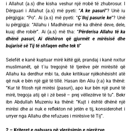
i Allahut (a.s) dhe kisha veshur një rrobë të zhubrosur. I
Dërguari i Allahut (a.s) më pyeti: “
A ke pasuri
”? Unë iu
përgjigja: “Po”. Ai (a.s) më pyeti: “
Ç`lloj pasurie ke
”? Unë
iu përgjigja: “Allahu i Madhëruar më ka dhënë deve, dele,
kuaj dhe robër”. Ai (a.s) më tha: “
Përderisa Allahu të ka
dhënë pasuri, Ai dëshiron që gjurmët e mirësisë dhe
bujarisë së Tij të shfaqen edhe tek ti
”
Selefët e kanë kuptuar mirë këtë gjë, prandaj i kanë nxitur
muslimanët, që t`iu tregojnë të tjerëve për mirësitë që
Allahu ka derdhur mbi ta, duke kritikuar njëkohësisht atë
që nuk e bën një gjë të tillë. Hasan ibn Aliu (r.a) ka thënë:
“Kur të fitosh një mirësi (pasuri), apo kur bën një punë të
mirë, tregoja atij që i zë besë – prej vëllezërve të tu”. Bekr
ibn Abdullah Muzeniu ka thënë: “Kujt i është dhënë një
mirësi dhe ai nuk e reflekton në jetën e tij, konsiderohet i
urryer nga Allahu dhe refuzues i mirësive të Tij”.
2 – Kriteret e gabuara në vlerësimin e njerëzve