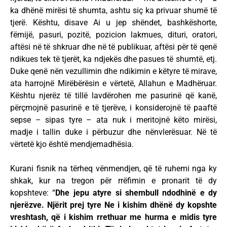
ka dhënë mirësi të shumta, ashtu siç ka privuar shumë të
tjerë. Kështu, disave Ai u jep shëndet, bashkëshorte,
fëmijë, pasuri, pozitë, pozicion lakmues, dituri, oratori,
aftësi në të shkruar dhe në të publikuar, aftësi për të qenë
ndikues tek të tjerët, ka ndjekës dhe pasues të shumtë, etj.
Duke qenë nën vezullimin dhe ndikimin e këtyre të mirave,
ata harrojnë Mirëbërësin e vërtetë, Allahun e Madhëruar.
Kështu njerëz të tillë lavdërohen me pasurinë që kanë,
përçmojnë pasurinë e të tjerëve, i konsiderojnë të paaftë
sepse – sipas tyre – ata nuk i meritojnë këto mirësi,
madje i tallin duke i përbuzur dhe nënvlerësuar. Në të
vërtetë kjo është mendjemadhësia.
Kurani fisnik na tërheq vënmendjen, që të ruhemi nga ky
shkak, kur na tregon për rrëfimin e pronarit të dy
kopshteve: “
Dhe jepu atyre si shembull ndodhinë e dy
njerëzve. Njërit prej tyre Ne i kishim dhënë dy kopshte
vreshtash, që i kishim rrethuar me hurma e midis tyre