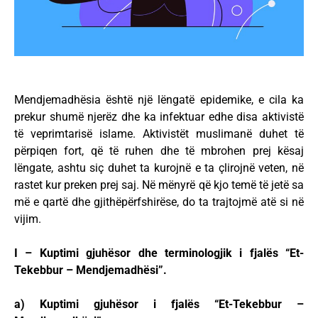
Mendjemadhësia është një lëngatë epidemike, e cila ka
prekur shumë njerëz dhe ka infektuar edhe disa aktivistë
të veprimtarisë islame. Aktivistët muslimanë duhet të
përpiqen fort, që të ruhen dhe të mbrohen prej kësaj
lëngate, ashtu siç duhet ta kurojnë e ta çlirojnë veten, në
rastet kur preken prej saj. Në mënyrë që kjo temë të jetë sa
më e qartë dhe gjithëpërfshirëse, do ta trajtojmë atë si në
vijim.
I – Kuptimi gjuhësor dhe terminologjik i fjalës “Et-
Tekebbur – Mendjemadhësi”.
a) Kuptimi gjuhësor i fjalës “Et-Tekebbur –