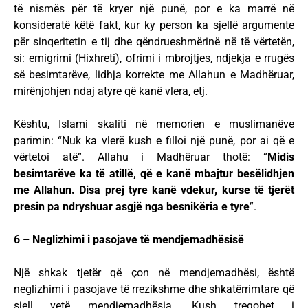
të nismës për të kryer një punë, por e ka marrë në
konsideratë këtë fakt, kur ky person ka sjellë argumente
për sinqeritetin e tij dhe qëndrueshmërinë në të vërtetën,
si: emigrimi (Hixhreti), ofrimi i mbrojtjes, ndjekja e rrugës
së besimtarëve, lidhja korrekte me Allahun e Madhëruar,
mirënjohjen ndaj atyre që kanë vlera, etj.
Kështu, Islami skaliti në memorien e muslimanëve
parimin: “Nuk ka vlerë kush e filloi një punë, por ai që e
vërtetoi atë”. Allahu i Madhëruar thotë: “
Midis
besimtarëve ka të atillë, që e kanë mbajtur besëlidhjen
me Allahun. Disa prej tyre kanë vdekur, kurse të tjerët
presin pa ndryshuar asgjë nga besnikëria e tyre
”.
6 – Neglizhimi i pasojave të mendjemadhësisë
Një shkak tjetër që çon në mendjemadhësi, është
neglizhimi i pasojave të rrezikshme dhe shkatërrimtare që
sjell vetë mendjemadhësia. Kush tregohet i