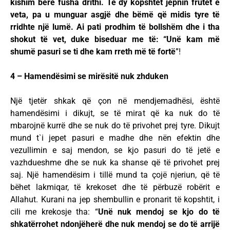
kishim bërë fusha drithi. Të dy kopshtet jepnin frutet e
veta, pa u munguar asgjë dhe bëmë që midis tyre të
rridhte një lumë. Ai pati prodhim të bollshëm dhe i tha
shokut të vet, duke biseduar me të: “Unë kam më
shumë pasuri se ti dhe kam rreth më të fortë
”!
4 – Hamendësimi se mirësitë nuk zhduken
Një tjetër shkak që çon në mendjemadhësi, është
hamendësimi i dikujt, se të mirat që ka nuk do të
mbarojnë kurrë dhe se nuk do të privohet prej tyre. Dikujt
mund t`i jepet pasuri e madhe dhe nën efektin dhe
vezullimin e saj mendon, se kjo pasuri do të jetë e
vazhdueshme dhe se nuk ka shanse që të privohet prej
saj. Një hamendësim i tillë mund ta çojë njeriun, që të
bëhet lakmiqar, të krekoset dhe të përbuzë robërit e
Allahut. Kurani na jep shembullin e pronarit të kopshtit, i
cili me krekosje tha: “
Unë nuk mendoj se kjo do të
shkatërrohet ndonjëherë dhe nuk mendoj se do të arrijë