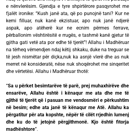
e nënvlerësim. Gjendja e tyre shpirtërore pasqyrohet me
fjalët ironike: “Kush janë ata, që po punojnë tani? Kur ne
kemi filluar, nuk kanë ekzistuar, apo nuk janë ndjerë
aspak, apo atëherë kur ne ecnim përmes ferrave,
përballonim vështirësitë e rrugës, e tashmë kanë gjetur të
gjitha gati vetë ata por edhe të tjerët”! Allahu i Madhëruar
na tërheq vëmendjen ndaj këtij shkaku, duke na treguar se
të jesh nismëtar për diçka,nuk ka asnjë vlerë dhe as nuk
merret në konsideratë, nëse nuk shoqërohet me sinqeritet
dhe vërtetësi. Allahu i Madhëruar thotë:
“
Sa u përket besimtarëve të parë, prej muhaxhirëve dhe
ensarëve, Allahu është i kënaqur me ata dhe me të
gjithë të tjerët që i pasuan me vendosmëri e përkushtim
në besim; edhe ata janë të kënaqur me Atë. Allahu ka
përgatitur për ata kopshte, nëpër të cilët rrjedhin lumenj
dhe ku do të jetojnë përgjithmonë. Kjo është fitorja
madhështore
”.