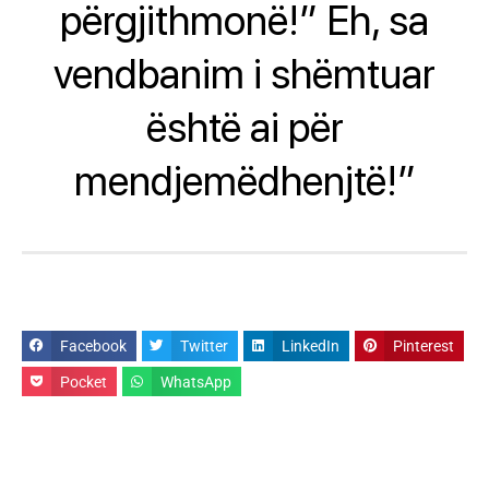
përgjithmonë!” Eh, sa
vendbanim i shëmtuar
është ai për
mendjemëdhenjtë!”
Facebook
Twitter
LinkedIn
Pinterest
Pocket
WhatsApp