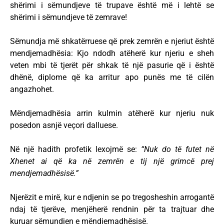
shërimi i sëmundjeve të trupave është më i lehtë se
shërimi i sëmundjeve të zemrave!
Sëmundja më shkatërruese që prek zemrën e njeriut është
mendjemadhësia: Kjo ndodh atëherë kur njeriu e sheh
veten mbi të tjerët për shkak të një pasurie që i është
dhënë, diplome që ka arritur apo punës me të cilën
angazhohet.
Mëndjemadhësia arrin kulmin atëherë kur njeriu nuk
posedon asnjë veçori dalluese.
Në një hadith profetik lexojmë se:
“Nuk do të futet në
Xhenet ai që ka në zemrën e tij një grimcë prej
mendjemadhësisë.”
Njerëzit e mirë, kur e ndjenin se po tregosheshin arrogantë
ndaj të tjerëve, menjëherë rendnin për ta trajtuar dhe
kuruar sëmundjen e mëndjemadhësisë.