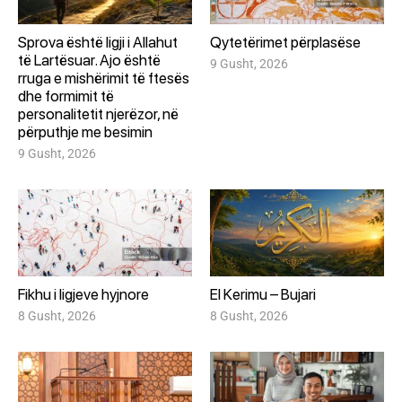
Sprova është ligji i Allahut
Qytetërimet përplasëse
të Lartësuar. Ajo është
9 Gusht, 2026
rruga e mishërimit të ftesës
dhe formimit të
personalitetit njerëzor, në
përputhje me besimin
9 Gusht, 2026
Fikhu i ligjeve hyjnore
El Kerimu – Bujari
8 Gusht, 2026
8 Gusht, 2026