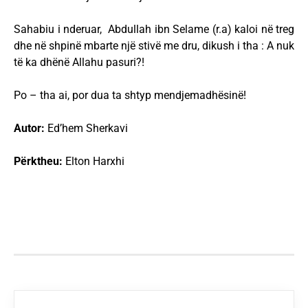
Sahabiu i nderuar, Abdullah ibn Selame (r.a) kaloi në treg
dhe në shpinë mbarte një stivë me dru, dikush i tha : A nuk
të ka dhënë Allahu pasuri?!
Po – tha ai, por dua ta shtyp mendjemadhësinë!
Autor:
Ed’hem Sherkavi
Përktheu:
Elton Harxhi