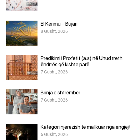
El Kerimu – Bujari
8 Gusht, 2026
Predikimi i Profetit (a.s) në Uhud rreth
ëndrrës që kishte parë
7 Gusht, 2026
Brinja e shtrembër
7 Gusht, 2026
Kategori njerëzish të mallkuar nga engjëjt
6 Gusht, 2026