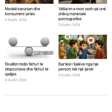
Modeli karunian dhe
Vëllai im e mori vesh që unë
konsumimi i jetës
shikoj materiale
pornografike
5 Gusht, 2026
5 Gusht, 2026
Ekuilibri midis fikhut të
Bartësi i fjalëve nga një
dispozitave dhe fikhut të
person tek një tjetër
sjelljes
4 Gusht, 2026
4 Gusht, 2026