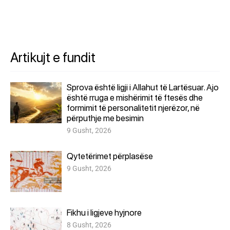
Artikujt e fundit
Sprova është ligji i Allahut të Lartësuar. Ajo
është rruga e mishërimit të ftesës dhe
formimit të personalitetit njerëzor, në
përputhje me besimin
9 Gusht, 2026
Qytetërimet përplasëse
9 Gusht, 2026
Fikhu i ligjeve hyjnore
8 Gusht, 2026