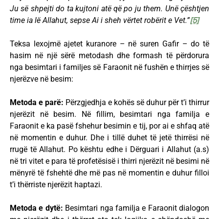
Ju së shpejti do ta kujtoni atë që po ju them. Unë çështjen
time ia lë Allahut, sepse Ai i sheh vërtet robërit e Vet.”
[5]
Teksa lexojmë ajetet kuranore – në suren Gafir – do të
hasim në një sërë metodash dhe formash të përdorura
nga besimtari i familjes së Faraonit në fushën e thirrjes së
njerëzve në besim:
Metoda e parë:
Përzgjedhja e kohës së duhur për t’i thirrur
njerëzit në besim. Në fillim, besimtari nga familja e
Faraonit e ka pasë fshehur besimin e tij, por ai e shfaq atë
në momentin e duhur. Dhe i tillë duhet të jetë thirrësi në
rrugë të Allahut. Po kështu edhe i Dërguari i Allahut (a.s)
në tri vitet e para të profetësisë i thirri njerëzit në besimi në
mënyrë të fshehtë dhe më pas në momentin e duhur filloi
t’i thërriste njerëzit haptazi.
Metoda e dytë:
Besimtari nga familja e Faraonit dialogon