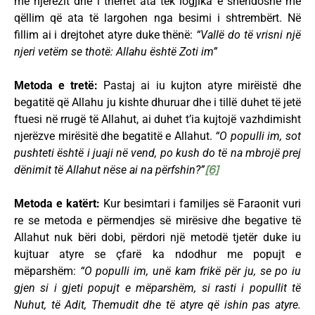
me njerëzit dhe i thërret ata tek logjika e shëndoshë me
qëllim që ata të largohen nga besimi i shtrembërt. Në
fillim ai i drejtohet atyre duke thënë:
“Vallë do të vrisni një
njeri vetëm se thotë: Allahu është Zoti im”
Metoda e tretë:
Pastaj ai iu kujton atyre mirëistë dhe
begatitë që Allahu ju kishte dhuruar dhe i tillë duhet të jetë
ftuesi në rrugë të Allahut, ai duhet t’ia kujtojë vazhdimisht
njerëzve mirësitë dhe begatitë e Allahut.
“O populli im, sot
pushteti është i juaji në vend, po kush do të na mbrojë prej
dënimit të Allahut nëse ai na përfshin?”
[6]
Metoda e katërt:
Kur besimtari i familjes së Faraonit vuri
re se metoda e përmendjes së mirësive dhe begative të
Allahut nuk bëri dobi, përdori një metodë tjetër duke iu
kujtuar atyre se çfarë ka ndodhur me popujt e
mëparshëm:
“O populli im, unë kam frikë për ju, se po iu
gjen si i gjeti popujt e mëparshëm, si rasti i popullit të
Nuhut, të Adit, Themudit dhe të atyre që ishin pas atyre.