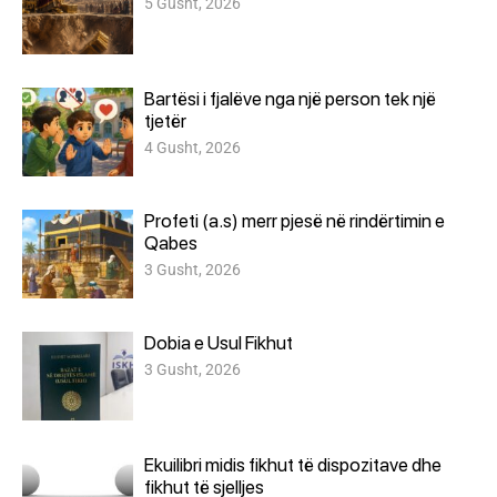
5 Gusht, 2026
Bartësi i fjalëve nga një person tek një
tjetër
4 Gusht, 2026
Profeti (a.s) merr pjesë në rindërtimin e
Qabes
3 Gusht, 2026
Dobia e Usul Fikhut
3 Gusht, 2026
Ekuilibri midis fikhut të dispozitave dhe
fikhut të sjelljes