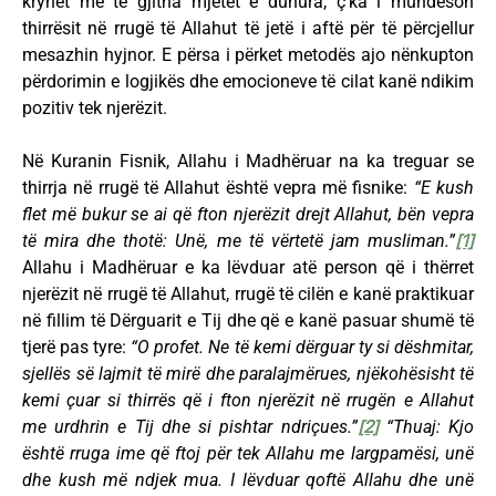
kryhet me të gjitha mjetet e duhura, ç’ka i mundëson
thirrësit në rrugë të Allahut të jetë i aftë për të përcjellur
mesazhin hyjnor. E përsa i përket metodës ajo nënkupton
përdorimin e logjikës dhe emocioneve të cilat kanë ndikim
pozitiv tek njerëzit.
Në Kuranin Fisnik, Allahu i Madhëruar na ka treguar se
thirrja në rrugë të Allahut është vepra më fisnike:
“E kush
flet më bukur se ai që fton njerëzit drejt Allahut, bën vepra
të mira dhe thotë: Unë, me të vërtetë jam musliman.”
[1]
Allahu i Madhëruar e ka lëvduar atë person që i thërret
njerëzit në rrugë të Allahut, rrugë të cilën e kanë praktikuar
në fillim të Dërguarit e Tij dhe që e kanë pasuar shumë të
tjerë pas tyre:
“O profet. Ne të kemi dërguar ty si dëshmitar,
sjellës së lajmit të mirë dhe paralajmërues, njëkohësisht të
kemi çuar si thirrës që i fton njerëzit në rrugën e Allahut
me urdhrin e Tij dhe si pishtar ndriçues.”
[2]
“Thuaj: Kjo
është rruga ime që ftoj për tek Allahu me largpamësi, unë
dhe kush më ndjek mua. I lëvduar qoftë Allahu dhe unë