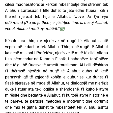
cilësi madhështore: ai kërkon mbështjetje dhe strehim tek
Allahu i Lartësuar. I tillë duhet të jetë edhe ftuesi i cili i
thërret njerëzit tek feja e Allahut:
“Juve do t’ju vijë
ndërmend ç’ka po ju them, e çështjen time ia besoj Allahut,
vërtet, Allahu i mbikqyr robërit.”
[9]
Kështu pra thirrja e njerëzve në rrugë të Allahut është
vepra më e dashur tek Allahu. Thirrja në rrugë të Allahut
ka qenë misioni i Profetëve, njerëzve të mirë të cilët Allahu
i ka përmendur në Kuranin Fisnik, i sahabëve, tabi’iniëve
dhe të gjithë ftuesve të umetit musliman. Ai i cili dëshiron
t’i thërrasë njerëzit në rrugë të Allahut duhet të ketë
parasysh që të zgjedhë kohën e duhur se kur duhet t’i
flasë njerëzve në rrugë të Allahut, të dialogojë me njerëzit
duke i ftuar ata tek logjika e shëndoshë, t’i kujtojë atyre
mirësitë dhe begatitë e Allahut, t’i kujtojë atyre historinë e
të parëve, të përdorë metodën e motivimit dhe qortimit
dhe mbi të gjitha duhet të mbështetet tek Allahu, ashtu