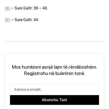
[8]
– Sure Gafir: 38 – 40.
[9]
– Sure Gafir: 44.
Mos humbisni asnjë lajm të rëndësishëm.
Regjistrohu në buletinin tonë.
Abonohu Tani