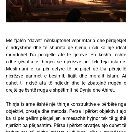
Me fjalën “davet” nënkuptohet veprimtaria dhe përpjekjet
e ndryshme dhe të shumta që njeriu i cili ka një ideal
mundohet t’ia përcjellë atë të tjerëve. Po kështu është
edhe çështja e thirrjes së njerëzve për tek feja islame.
Muslimani e ka për detyrë të përpiqet që t’ia përcjellë
njerëzve parimet e besimit, ligjit dhe moralit islam. Ai
duhet t’i nxisë ata të ndjekin dhe të zbatojnë rrugën e
drejtë që është rruga e shpëtimit në Dynja dhe Ahiret.
Thirrja islame është një thirrje konstruktive e përbërë nga
objektivi, orvatja dhe metoda. Përsa i përket objektivit ajo
ka si për qëllim përcjelljen e mesazhit hyjnor tek të gjithë
njerëzit pa përjashtim. Përsa i përket orvatjes ajo duhet të