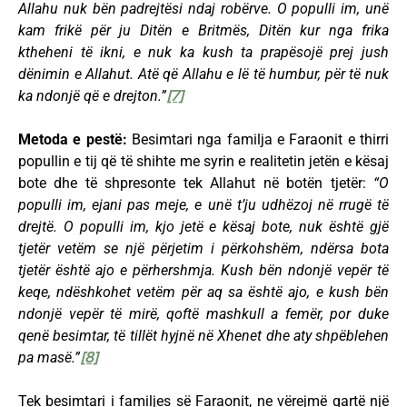
Allahu nuk bën padrejtësi ndaj robërve. O populli im, unë
kam frikë për ju Ditën e Britmës, Ditën kur nga frika
ktheheni të ikni, e nuk ka kush ta prapësojë prej jush
dënimin e Allahut. Atë që Allahu e lë të humbur, për të nuk
ka ndonjë që e drejton.”
[7]
Metoda e pestë:
Besimtari nga familja e Faraonit e thirri
popullin e tij që të shihte me syrin e realitetin jetën e kësaj
bote dhe të shpresonte tek Allahut në botën tjetër:
“O
populli im, ejani pas meje, e unë t’ju udhëzoj në rrugë të
drejtë. O populli im, kjo jetë e kësaj bote, nuk është gjë
tjetër vetëm se një përjetim i përkohshëm, ndërsa bota
tjetër është ajo e përhershmja. Kush bën ndonjë vepër të
keqe, ndëshkohet vetëm për aq sa është ajo, e kush bën
ndonjë vepër të mirë, qoftë mashkull a femër, por duke
qenë besimtar, të tillët hyjnë në Xhenet dhe aty shpëblehen
pa masë.”
[8]
Tek besimtari i familjes së Faraonit, ne vërejmë qartë një