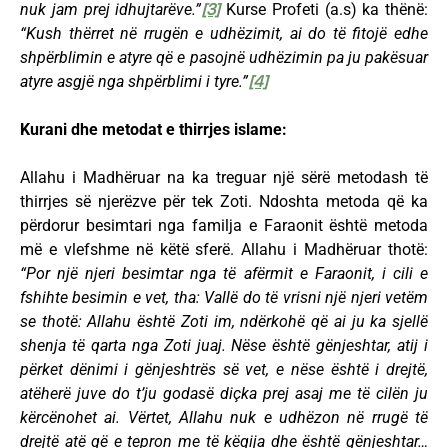
nuk jam prej idhujtarëve.”
[3]
Kurse Profeti (a.s) ka thënë:
“Kush thërret në rrugën e udhëzimit, ai do të fitojë edhe
shpërblimin e atyre që e pasojnë udhëzimin pa ju pakësuar
atyre asgjë nga shpërblimi i tyre.”
[4]
Kurani dhe metodat e thirrjes islame:
Allahu i Madhëruar na ka treguar një sërë metodash të
thirrjes së njerëzve për tek Zoti. Ndoshta metoda që ka
përdorur besimtari nga familja e Faraonit është metoda
më e vlefshme në këtë sferë. Allahu i Madhëruar thotë:
“Por një njeri besimtar nga të afërmit e Faraonit, i cili e
fshihte besimin e vet, tha: Vallë do të vrisni një njeri vetëm
se thotë: Allahu është Zoti im, ndërkohë që ai ju ka sjellë
shenja të qarta nga Zoti juaj. Nëse është gënjeshtar, atij i
përket dënimi i gënjeshtrës së vet, e nëse është i drejtë,
atëherë juve do t’ju godasë diçka prej asaj me të cilën ju
kërcënohet ai. Vërtet, Allahu nuk e udhëzon në rrugë të
drejtë atë që e tepron me të këqija dhe është gënjeshtar…