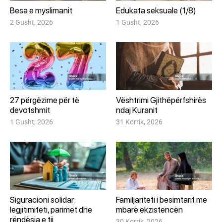
Besa e myslimanit
Edukata seksuale (1/8)
2 Gusht, 2026
1 Gusht, 2026
27 përgëzime për të
Vështrimi Gjithëpërfshirës
devotshmit
ndaj Kuranit
1 Gusht, 2026
31 Korrik, 2026
Siguracioni solidar:
Familjariteti i besimtarit me
legjitimiteti, parimet dhe
mbarë ekzistencën
rëndësia e tij
30 Korrik, 2026