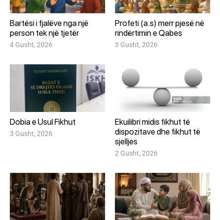
Bartësi i fjalëve nga një
Profeti (a.s) merr pjesë në
person tek një tjetër
rindërtimin e Qabes
4 Gusht, 2026
3 Gusht, 2026
Dobia e Usul Fikhut
Ekuilibri midis fikhut të
dispozitave dhe fikhut të
3 Gusht, 2026
sjelljes
2 Gusht, 2026