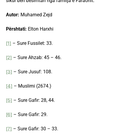
sikur bëri besimtari nga familja e Faraonit.
Autor:
Muhamed Zejd
Përshtati:
Elton Harxhi
[1]
– Sure Fussilet: 33.
[2]
– Sure Ahzab: 45 – 46.
[3]
– Sure Jusuf: 108.
[4]
– Muslimi (2674.)
[5]
– Sure Gafir: 28, 44.
[6]
– Sure Gafir: 29.
[7]
– Sure Gafir: 30 – 33.