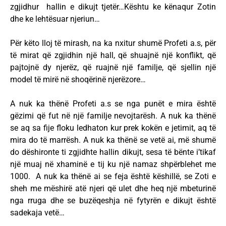
zgjidhur hallin e dikujt tjetër…Kështu ke kënaqur Zotin
dhe ke lehtësuar njeriun…
Për këto lloj të mirash, na ka nxitur shumë Profeti a.s, për
të mirat që zgjidhin një hall, që shuajnë një konflikt, që
pajtojnë dy njerëz, që ruajnë një familje, që sjellin një
model të mirë në shoqërinë njerëzore…
A nuk ka thënë Profeti a.s se nga punët e mira është
gëzimi që fut në një familje nevojtarësh. A nuk ka thënë
se aq sa fije floku ledhaton kur prek kokën e jetimit, aq të
mira do të marrësh. A nuk ka thënë se vetë ai, më shumë
do dëshironte ti zgjidhte hallin dikujt, sesa të bënte i’tikaf
një muaj në xhaminë e tij ku një namaz shpërblehet me
1000. A nuk ka thënë ai se feja është këshillë, se Zoti e
sheh me mëshirë atë njeri që ulet dhe heq një mbeturinë
nga rruga dhe se buzëqeshja në fytyrën e dikujt është
sadekaja vetë…