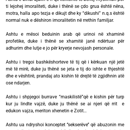
ti lejohej imoraliteti, duke i thënë se çdo grua është nëna,
motra, halla apo tezja e dikujt dhe ky “dikushi” n.q.s është
normal nuk e dëshiron imoralitetin në rrethin familjar.
Ashtu e mësoi beduinin arab që urinoi në xhaminë
profetike, duke i thënë se xhamitë janë ndërtuar për
adhurim dhe lutje e jo për kryerje nevojash personale.
Ashtu i tregoi bashkëshorteve të tij që i kërkuan një jetë
më të mirë, duke ju thënë se jeta e tij do ishte e thjeshtë
dhe e vështirë, prandaj ato kishin të drejtë të zgjidhnin atë
ose ndarjen.
Ashtu i shpjegoi burrave “maskilistë”që e kishin për turp
kur ju lindte vajzë, duke ju thënë se ai njeri që rrit e
edukon vajza, meriton xhenetin e Zotit…
Ashtu ua ndryshoi konceptet ‘’sekserëve’’ që abuzonin me