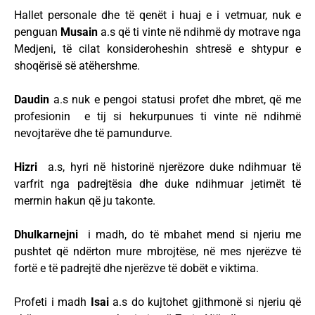
Hallet personale dhe të qenët i huaj e i vetmuar, nuk e
penguan
Musain
a.s që ti vinte në ndihmë dy motrave nga
Medjeni, të cilat konsideroheshin shtresë e shtypur e
shoqërisë së atëhershme.
Daudin
a.s nuk e pengoi statusi profet dhe mbret, që me
profesionin e tij si hekurpunues ti vinte në ndihmë
nevojtarëve dhe të pamundurve.
Hizri
a.s, hyri në historinë njerëzore duke ndihmuar të
varfrit nga padrejtësia dhe duke ndihmuar jetimët të
merrnin hakun që ju takonte.
Dhulkarnejni
i madh, do të mbahet mend si njeriu me
pushtet që ndërton mure mbrojtëse, në mes njerëzve të
fortë e të padrejtë dhe njerëzve të dobët e viktima.
Profeti i madh
Isai
a.s do kujtohet gjithmonë si njeriu që