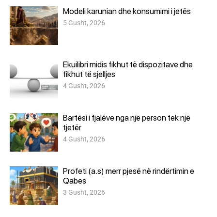
Modeli karunian dhe konsumimi i jetës
5 Gusht, 2026
Ekuilibri midis fikhut të dispozitave dhe
fikhut të sjelljes
4 Gusht, 2026
Bartësi i fjalëve nga një person tek një
tjetër
4 Gusht, 2026
Profeti (a.s) merr pjesë në rindërtimin e
Qabes
3 Gusht, 2026