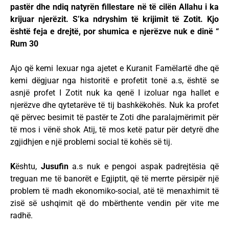
pastër dhe ndiq natyrën fillestare në të cilën Allahu i ka
krijuar njerëzit. S’ka ndryshim të krijimit të Zotit. Kjo
është feja e drejtë, por shumica e njerëzve nuk e dinë “
Rum 30
Ajo që kemi lexuar nga ajetet e Kuranit Famëlartë dhe që
kemi dëgjuar nga historitë e profetit tonë a.s, është se
asnjë profet I Zotit nuk ka qenë I izoluar nga hallet e
njerëzve dhe qytetarëve të tij bashkëkohës. Nuk ka profet
që përvec besimit të pastër te Zoti dhe paralajmërimit për
të mos i vënë shok Atij, të mos ketë patur për detyrë dhe
zgjidhjen e një problemi social të kohës së tij.
K
ështu,
Jusufin
a.s nuk e pengoi aspak padrejtësia që
treguan me të banorët e Egjiptit, që të merrte përsipër një
problem të madh ekonomiko-social, atë të menaxhimit të
zisë së ushqimit që do mbërthente vendin për vite me
radhë.