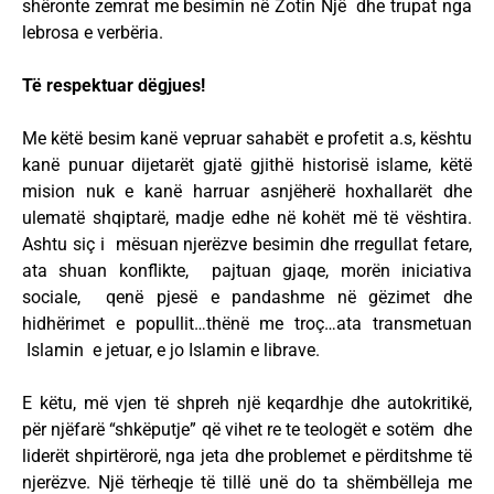
shëronte zemrat me besimin në Zotin Një dhe trupat nga
lebrosa e verbëria.
Të respektuar dëgjues!
Me këtë besim kanë vepruar sahabët e profetit a.s, kështu
kanë punuar dijetarët gjatë gjithë historisë islame, këtë
mision nuk e kanë harruar asnjëherë hoxhallarët dhe
ulematë shqiptarë, madje edhe në kohët më të vështira.
Ashtu siç i mësuan njerëzve besimin dhe rregullat fetare,
ata shuan konflikte, pajtuan gjaqe, morën iniciativa
sociale, qenë pjesë e pandashme në gëzimet dhe
hidhërimet e popullit…thënë me troç…ata transmetuan
Islamin e jetuar, e jo Islamin e librave.
E këtu, më vjen të shpreh një keqardhje dhe autokritikë,
për njëfarë “shkëputje” që vihet re te teologët e sotëm dhe
liderët shpirtërorë, nga jeta dhe problemet e përditshme të
njerëzve. Një tërheqje të tillë unë do ta shëmbëlleja me