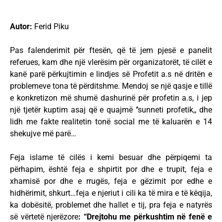
Autor:
Ferid Piku
Pas falenderimit për ftesën, që të jem pjesë e panelit
referues, kam dhe një vlerësim për organizatorët, të cilët e
kanë parë përkujtimin e lindjes së Profetit a.s në dritën e
problemeve tona të përditshme. Mendoj se një qasje e tillë
e konkretizon më shumë dashurinë për profetin a.s, i jep
një tjetër kuptim asaj që e quajmë ‘’sunneti profetik,, dhe
lidh me fakte realitetin tonë social me të kaluarën e 14
shekujve më parë…
Feja islame të cilës i kemi besuar dhe përpiqemi ta
përhapim, është feja e shpirtit por dhe e trupit, feja e
xhamisë por dhe e rrugës, feja e gëzimit por edhe e
hidhërimit, shkurt…feja e njeriut i cili ka të mira e të këqija,
ka dobësitë, problemet dhe hallet e tij, pra feja e natyrës
së vërtetë njerëzore
: “Drejtohu me përkushtim në fenë e