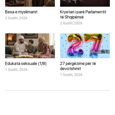
Besa e myslimanit
Kryetari i parë Parlamentit
të Shqipërisë
2 Gusht, 2026
2 Gusht, 2026
Edukata seksuale (1/8)
27 përgëzime për të
devotshmit
1 Gusht, 2026
1 Gusht, 2026