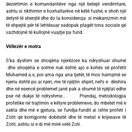
dezertimin e komandantëve nga një betejë vendimtare,
ashtu si rikthimin e hoxhallarëve në këtë fushë, e shoh një
detyrë të shenjtë dhe do ta konsideroja si mekanizmin më
të shpejtë për të lehtësuar sadopak plagët tona sociale që
vazhdojnë të kullojnë vuajtje pa fund.
Vëllezër e motra
S’ka dyshim se shoqëria njerëzore ka ndryshuar shumë
dhe shoqëria e sotme nuk është ajo e kohës së profetit
Muhamed a.s, por ama nga ana tjetër, të mos harrojmë se
njeriu është po ai njeri, me të njëjtin shpirt, nefs e dëshira
dhe në esencë problemet janë pak a shumë të njëjtat edhe
pse në dukje të ndryshme… Prandaj, metodologjia
profetike në trajtimin e këtyre problemeve, do mbetet më e
sakta dhe më e gjetura, se fundja-fundit ai ishte profeti i
Zotit që korrigjonte dobësitë dhe të metat e krijesave të
Zotit, ashtu si e di më mirë vetë Zoti.