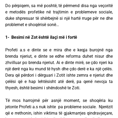
Do përpiqem, sa më poshtë, të përmend disa nga veçoritë
e metodës profetike në trajtimin e problemeve sociale,
duke shpresuar të shërbejnë si një hartë rruge për ne dhe
problemet e shoqërisë sonë…
1- Besimi në Zot është ilaçi më i fortë
Profeti a.s e dinte se e mira dhe e keqja burojnë nga
brenda njeriut, e dinte se edhe reforma duhet nisur dhe
zhvilluar po brenda njeriut. Ai e dinte mirë, se çdo njeri ka
një derë nga ku mund të hysh dhe çdo derë e ka një çelës.
Dera që përdori i dërguari i Zotit ishte zemra e njeriut dhe
çelësi që e hap lehtësisht atë derë, pa qenë nevoja ta
thyesh, është besimi i shëndoshë te Zoti.
Të mos harrojmë për asnjë moment, se shoqëria ku
jetonte Profeti a.s nuk ishte pa probleme sociale. Njerëzit
që e rrethonin, ishin viktima të gjakmarrjes qindravjeçare,