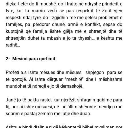
diçka tjetër do ti mbushë, do i trajtojnë ndryshe prindërit e
tyre, kur ta marrin vesh se pas respektit të Zotit vjen
respekti ndaj tyre, do i zgjidhin më me qetësi problemet e
familjes, pa përdorur dhunë, armë e konflikt, sepse do
kuptojnë që familja është gjëja më e shtrenjtë dhe të
shtrenjtën duhet ta mbash e jo ta thyesh… e kështu me
radhë…
2- Mësimi para qortimit
Profeti a.s ishte mësues dhe mësuesi shpjegon para se
të qortojë. Ai ishte dërguar ‘’mëshirë’’ dhe i mëshirshmi
mundohet të ndreqë e jo të demaskojë.
Janë jo të pakta rastet kur njerëzit shfaqnin gabime para
tij, por ai ishte mësuesi, që në fillim shëronte mendjen me
sqarim e pastaj zemrën me lutje dhe duaa.
Ashtu e bindi djalin e ri që kërkonte të bëhej mysliman por