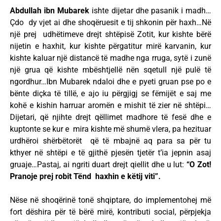
Abdullah ibn Mubarek
ishte dijetar dhe pasanik i madh…
Çdo dy vjet ai dhe shoqëruesit e tij shkonin për haxh…Në
një prej udhëtimeve drejt shtëpisë Zotit, kur kishte bërë
nijetin e haxhit, kur kishte përgatitur mirë karvanin, kur
kishte kaluar një distancë të madhe nga rruga, sytë i zunë
një grua që kishte mbështjellë nën sqetull një pulë të
ngordhur…Ibn Mubarek ndaloi dhe e pyeti gruan pse po e
bënte diçka të tillë, e ajo iu përgjigj se fëmijët e saj me
kohë e kishin harruar aromën e mishit të zier në shtëpi…
Dijetari, që njihte drejt qëllimet madhore të fesë dhe e
kuptonte se kur e mira kishte më shumë vlera, pa hezituar
urdhëroi shërbëtorët që të mbajnë aq para sa për tu
kthyer në shtëpi e të gjithë pjesën tjetër t’ia jepnin asaj
gruaje…Pastaj, ai ngriti duart drejt qiellit dhe u lut:
“O Zot!
Pranoje prej robit Tënd haxhin e këtij viti”.
Nëse në shoqërinë tonë shqiptare, do implementohej më
fort dëshira për të bërë mirë, kontributi social, përpjekja