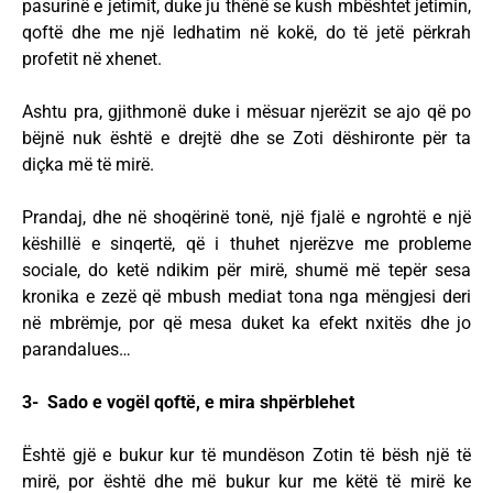
pasurinë e jetimit, duke ju thënë se kush mbështet jetimin,
qoftë dhe me një ledhatim në kokë, do të jetë përkrah
profetit në xhenet.
Ashtu pra, gjithmonë duke i mësuar njerëzit se ajo që po
bëjnë nuk është e drejtë dhe se Zoti dëshironte për ta
diçka më të mirë.
Prandaj, dhe në shoqërinë tonë, një fjalë e ngrohtë e një
këshillë e sinqertë, që i thuhet njerëzve me probleme
sociale, do ketë ndikim për mirë, shumë më tepër sesa
kronika e zezë që mbush mediat tona nga mëngjesi deri
në mbrëmje, por që mesa duket ka efekt nxitës dhe jo
parandalues…
3- Sado e vogël qoftë, e mira shpërblehet
Është gjë e bukur kur të mundëson Zotin të bësh një të
mirë, por është dhe më bukur kur me këtë të mirë ke