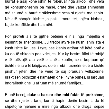
burrat e asaj kohe ishin të robëruar nga alkooli dhe vera
që konsumoheshin pa masë, gratë dhe vajzat shiheshin
më shumë si barrë e sikletshme sesa si njerëz me shpirt.
Në atë shoqëri kishte jo pak imoralitet, lojëra bixhozi,
fajde, konflikte dhe hasmëri.
Por profeti a.s të gjithë betejën e nisi nga mbjellja e
besimit të shëndoshë. Ju tregoi atyre se kush ishin ata e
kush ishte Krijuesi i tyre, pse kishin ardhur në këtë botë e
ku do të shkonin pas vdekjes…Kur ky besim filloi të mbijë
e të lulëzojë, ata vetë e lanë alkoolin, se e kuptuan që
është nëna e të këqijave, dolën mbi hasmërinë që u kishte
prishur jetën dhe në vend të saj pranuan vëllazërinë,
braktisën bixhozin e kamatën dhe i hynë punës, iu larguan
imoralitetit dhe iu afruan më shumë familjes…
E unë besoj,
duke u bazuar dhe mbi fakte të prekshme
,
se dhe njerëzit tanë, kur ti hapin derën besimit, do të
shpëtojnë njëherë e mirë nga alkooli dhe droga, sepse