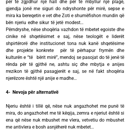
për të zgjidhur një hall dhe për të mbyllur një plagë,
gjendja jonë me siguri do ndryshonte për mirë, sepse e
mira ka bereqetin e vet dhe Zoti e shumëfishon mundin që
bën njeriu edhe sikur të jetë modest…
Përndryshe, nëse shoqëria vazhdon të mbetet egoiste dhe
cinike në shqetësimet e saj, nëse teologët e liderët
shpirtërorë dhe institucionet tona nuk kanë shqetësime
dhe projekte konkrete për të përhapur frymën dhe
kulturën e “të bërit mirë”, mendoj se pasojat do të jenë të
rënda për të gjithë ne, ashtu siç dhe mbytja e anijes
rrezikon të gjithë pasagjerët e saj, se në fakt shoqëria
njerëzore është një anije e madhe…
4- Nevoja për alternativë
Njeriu është i tillë që, nëse nuk angazhohet me punë të
mira, do angazhohet me të këqija, zemra e njeriut është si
ena që nëse nuk mbushet me vlera, vetvetiu do mbushet
me antivlera e bosh asnjëherë nuk mbetet…