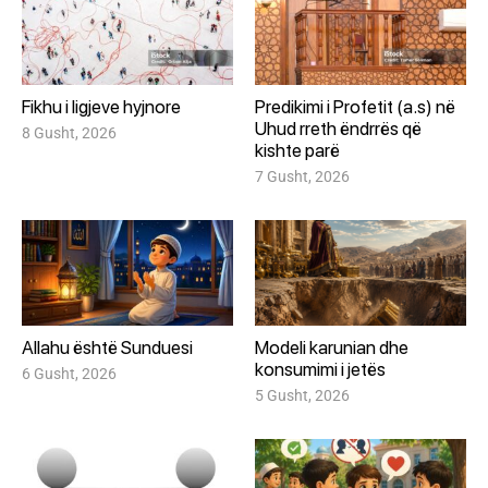
Fikhu i ligjeve hyjnore
Predikimi i Profetit (a.s) në
Uhud rreth ëndrrës që
8 Gusht, 2026
kishte parë
7 Gusht, 2026
Allahu është Sunduesi
Modeli karunian dhe
konsumimi i jetës
6 Gusht, 2026
5 Gusht, 2026