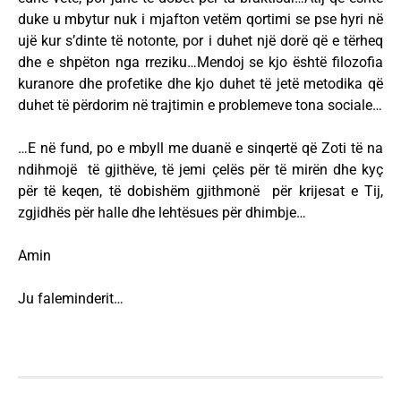
duke u mbytur nuk i mjafton vetëm qortimi se pse hyri në
ujë kur s’dinte të notonte, por i duhet një dorë që e tërheq
dhe e shpëton nga rreziku…Mendoj se kjo është filozofia
kuranore dhe profetike dhe kjo duhet të jetë metodika që
duhet të përdorim në trajtimin e problemeve tona sociale…
…E në fund, po e mbyll me duanë e sinqertë që Zoti të na
ndihmojë të gjithëve, të jemi çelës për të mirën dhe kyç
për të keqen, të dobishëm gjithmonë për krijesat e Tij,
zgjidhës për halle dhe lehtësues për dhimbje…
Amin
Ju faleminderit…