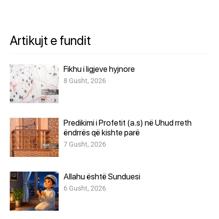
Artikujt e fundit
Fikhu i ligjeve hyjnore
8 Gusht, 2026
Predikimi i Profetit (a.s) në Uhud rreth
ëndrrës që kishte parë
7 Gusht, 2026
Allahu është Sunduesi
6 Gusht, 2026