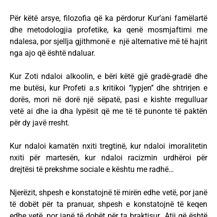
Për këtë arsye, filozofia që ka përdorur Kur’ani famëlartë
dhe metodologjia profetike, ka qenë mosmjaftimi me
ndalesa, por sjellja gjithmonë e një alternative më të hajrit
nga ajo që është ndaluar.
Kur Zoti ndaloi alkoolin, e bëri këtë gjë gradë-gradë dhe
me butësi, kur Profeti a.s kritikoi ‘’lypjen’’ dhe shtrirjen e
dorës, mori në dorë një sëpatë, pasi e kishte rregulluar
vetë ai dhe ia dha lypësit që me të të punonte të paktën
për dy javë rresht.
Kur ndaloi kamatën nxiti tregtinë, kur ndaloi imoralitetin
nxiti për martesën, kur ndaloi racizmin urdhëroi për
drejtësi të prekshme sociale e kështu me radhë…
Njerëzit, shpesh e konstatojnë të mirën edhe vetë, por janë
të dobët për ta pranuar, shpesh e konstatojnë të keqen
edhe vetë, por janë të dobët për ta braktisur…Atij që është