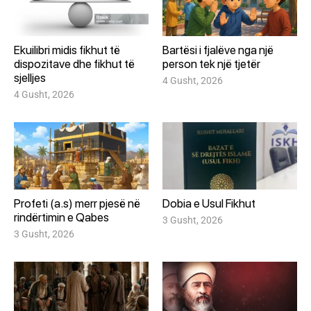
Ekuilibri midis fikhut të
Bartësi i fjalëve nga një
dispozitave dhe fikhut të
person tek një tjetër
sjelljes
4 Gusht, 2026
4 Gusht, 2026
Profeti (a.s) merr pjesë në
Dobia e Usul Fikhut
rindërtimin e Qabes
3 Gusht, 2026
3 Gusht, 2026