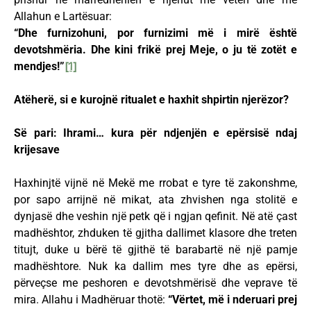
Allahun e Lartësuar:
“Dhe furnizohuni, por furnizimi më i mirë është
devotshmëria. Dhe kini frikë prej Meje, o ju të zotët e
mendjes!”
[1]
Atëherë, si e kurojnë ritualet e haxhit shpirtin njerëzor?
Së pari: Ihrami… kura për ndjenjën e epërsisë ndaj
krijesave
Haxhinjtë vijnë në Mekë me rrobat e tyre të zakonshme,
por sapo arrijnë në mikat, ata zhvishen nga stolitë e
dynjasë dhe veshin një petk që i ngjan qefinit. Në atë çast
madhështor, zhduken të gjitha dallimet klasore dhe treten
titujt, duke u bërë të gjithë të barabartë në një pamje
madhështore. Nuk ka dallim mes tyre dhe as epërsi,
përveçse me peshoren e devotshmërisë dhe veprave të
mira. Allahu i Madhëruar thotë:
“Vërtet, më i nderuari prej