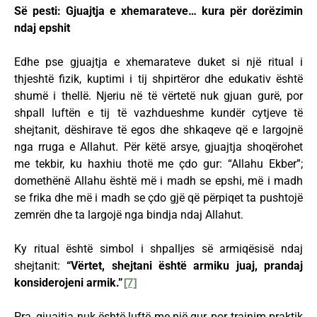
Së pesti: Gjuajtja e xhemarateve… kura për dorëzimin
ndaj epshit
Edhe pse gjuajtja e xhemarateve duket si një ritual i
thjeshtë fizik, kuptimi i tij shpirtëror dhe edukativ është
shumë i thellë. Njeriu në të vërtetë nuk gjuan gurë, por
shpall luftën e tij të vazhdueshme kundër cytjeve të
shejtanit, dëshirave të egos dhe shkaqeve që e largojnë
nga rruga e Allahut. Për këtë arsye, gjuajtja shoqërohet
me tekbir, ku haxhiu thotë me çdo gur: “Allahu Ekber”;
domethënë Allahu është më i madh se epshi, më i madh
se frika dhe më i madh se çdo gjë që përpiqet ta pushtojë
zemrën dhe ta largojë nga bindja ndaj Allahut.
Ky ritual është simbol i shpalljes së armiqësisë ndaj
shejtanit:
“Vërtet, shejtani është armiku juaj, prandaj
konsiderojeni armik.”
[7]
Pra, gjuajtja nuk është luftë me një gur, por trajnim praktik