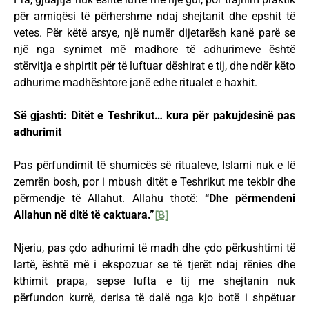
për armiqësi të përhershme ndaj shejtanit dhe epshit të
vetes. Për këtë arsye, një numër dijetarësh kanë parë se
një nga synimet më madhore të adhurimeve është
stërvitja e shpirtit për të luftuar dëshirat e tij, dhe ndër këto
adhurime madhështore janë edhe ritualet e haxhit.
Së gjashti: Ditët e Teshrikut… kura për pakujdesinë pas
adhurimit
Pas përfundimit të shumicës së ritualeve, Islami nuk e lë
zemrën bosh, por i mbush ditët e Teshrikut me tekbir dhe
përmendje të Allahut. Allahu thotë:
“Dhe përmendeni
Allahun në ditë të caktuara.”
[8]
Njeriu, pas çdo adhurimi të madh dhe çdo përkushtimi të
lartë, është më i ekspozuar se të tjerët ndaj rënies dhe
kthimit prapa, sepse lufta e tij me shejtanin nuk
përfundon kurrë, derisa të dalë nga kjo botë i shpëtuar