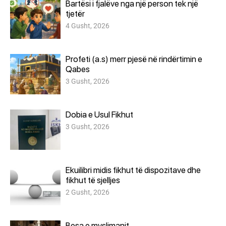
Bartësi i fjalëve nga një person tek një
tjetër
4 Gusht, 2026
Profeti (a.s) merr pjesë në rindërtimin e
Qabes
3 Gusht, 2026
Dobia e Usul Fikhut
3 Gusht, 2026
Ekuilibri midis fikhut të dispozitave dhe
fikhut të sjelljes
2 Gusht, 2026
Besa e myslimanit