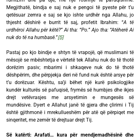
Megjithatë, bindja e saj nuk e pengoi të pyeste për t’u
qetësuar zemra e saj se kjo ishte urdhër nga Allahu, jo
thjesht dëshirë e burrit të saj, profetit Ibrahim: “
A të
urdhëroi Allahu për këtë?” Ai tha: “Po.” Ajo tha: “Atëherë Ai
nuk do të na humbasë.”
[5]
Pastaj po kjo bindje e shtyn të vrapojë, që muslimani të
mësojë se mbështetja e vërtetë tek Allahu nuk do të thotë
dorëzim pasiv; mbarimi i shkaqeve nuk do të thotë
dëshpërim, dhe përpjekja deri në fund nuk është arsye për
t’u dorëzuar. Kështu, sa’ji bëhet një kurë psikologjike
kundër kulturës së pafuqisë, frymës së humbjes dhe ikjes
drejt vetëvrasjes me arsyetimin e mungesës së
mundësive. Dyert e Allahut janë të gjera dhe çlirimi i Tij
është gjithmonë i mrekullueshëm për atë që përpiqet me
sinqeritet, me zemër të drejtuar drejt Tij.
Së katërti: Arafati… kura për mendjemadhësinë dhe