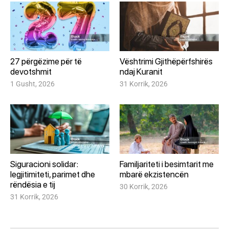
27 përgëzime për të
Vështrimi Gjithëpërfshirës
devotshmit
ndaj Kuranit
1 Gusht, 2026
31 Korrik, 2026
Siguracioni solidar:
Familjariteti i besimtarit me
legjitimiteti, parimet dhe
mbarë ekzistencën
rëndësia e tij
30 Korrik, 2026
31 Korrik, 2026