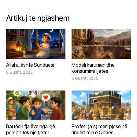
Artikuj te ngjashem
Allahu është Sunduesi
Modeli karunian dhe
konsumimi i jetës
6 Gusht, 2026
5 Gusht, 2026
Bartësi i fjalëve nga një
Profeti (a.s) merr pjesë në
person tek një tjetër
rindërtimin e Qabes