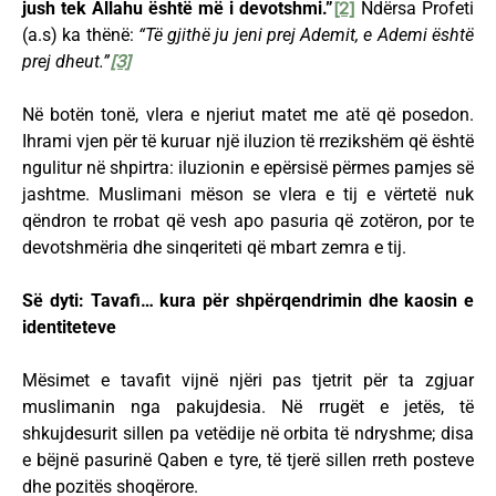
jush tek Allahu është më i devotshmi.”
[2]
Ndërsa Profeti
(a.s) ka thënë:
“Të gjithë ju jeni prej Ademit, e Ademi është
prej dheut.”
[3]
Në botën tonë, vlera e njeriut matet me atë që posedon.
Ihrami vjen për të kuruar një iluzion të rrezikshëm që është
ngulitur në shpirtra: iluzionin e epërsisë përmes pamjes së
jashtme. Muslimani mëson se vlera e tij e vërtetë nuk
qëndron te rrobat që vesh apo pasuria që zotëron, por te
devotshmëria dhe sinqeriteti që mbart zemra e tij.
Së dyti: Tavafi… kura për shpërqendrimin dhe kaosin e
identiteteve
Mësimet e tavafit vijnë njëri pas tjetrit për ta zgjuar
muslimanin nga pakujdesia. Në rrugët e jetës, të
shkujdesurit sillen pa vetëdije në orbita të ndryshme; disa
e bëjnë pasurinë Qaben e tyre, të tjerë sillen rreth posteve
dhe pozitës shoqërore.