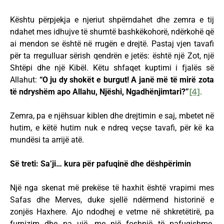
Kështu përpjekja e njeriut shpërndahet dhe zemra e tij
ndahet mes idhujve të shumtë bashkëkohorë, ndërkohë që
ai mendon se është në rrugën e drejtë. Pastaj vjen tavafi
për ta rregulluar sërish qendrën e jetës: është një Zot, një
Shtëpi dhe një Kibël. Këtu shfaqet kuptimi i fjalës së
Allahut:
“O ju dy shokët e burgut! A janë më të mirë zota
të ndryshëm apo Allahu, Njëshi, Ngadhënjimtari?”
[4]
.
Zemra, pa e njëhsuar kiblen dhe drejtimin e saj, mbetet në
hutim, e këtë hutim nuk e ndreq veçse tavafi, për kë ka
mundësi ta arrijë atë.
Së treti: Sa’ji… kura për pafuqinë dhe dëshpërimin
Një nga skenat më prekëse të haxhit është vrapimi mes
Safas dhe Merves, duke sjellë ndërmend historinë e
zonjës Haxhere. Ajo ndodhej e vetme në shkretëtirë, pa
furnizim dhe pa ujë, me një foshnjë të pafuqishme.