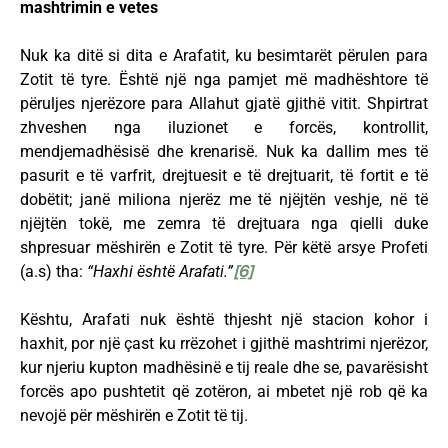
mashtrimin e vetes
Nuk ka ditë si dita e Arafatit, ku besimtarët përulen para
Zotit të tyre. Është një nga pamjet më madhështore të
përuljes njerëzore para Allahut gjatë gjithë vitit. Shpirtrat
zhveshen nga iluzionet e forcës, kontrollit,
mendjemadhësisë dhe krenarisë. Nuk ka dallim mes të
pasurit e të varfrit, drejtuesit e të drejtuarit, të fortit e të
dobëtit; janë miliona njerëz me të njëjtën veshje, në të
njëjtën tokë, me zemra të drejtuara nga qielli duke
shpresuar mëshirën e Zotit të tyre. Për këtë arsye Profeti
(a.s) tha:
“Haxhi është Arafati.”
[6]
Kështu, Arafati nuk është thjesht një stacion kohor i
haxhit, por një çast ku rrëzohet i gjithë mashtrimi njerëzor,
kur njeriu kupton madhësinë e tij reale dhe se, pavarësisht
forcës apo pushtetit që zotëron, ai mbetet një rob që ka
nevojë për mëshirën e Zotit të tij.