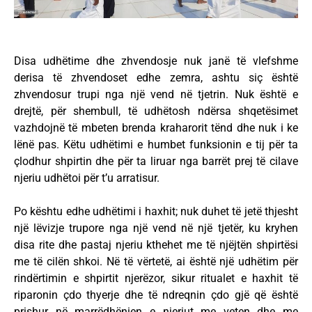
Disa udhëtime dhe zhvendosje nuk janë të vlefshme
derisa të zhvendoset edhe zemra, ashtu siç është
zhvendosur trupi nga një vend në tjetrin. Nuk është e
drejtë, për shembull, të udhëtosh ndërsa shqetësimet
vazhdojnë të mbeten brenda kraharorit tënd dhe nuk i ke
lënë pas. Këtu udhëtimi e humbet funksionin e tij për ta
çlodhur shpirtin dhe për ta liruar nga barrët prej të cilave
njeriu udhëtoi për t’u arratisur.
Po kështu edhe udhëtimi i haxhit; nuk duhet të jetë thjesht
një lëvizje trupore nga një vend në një tjetër, ku kryhen
disa rite dhe pastaj njeriu kthehet me të njëjtën shpirtësi
me të cilën shkoi. Në të vërtetë, ai është një udhëtim për
rindërtimin e shpirtit njerëzor, sikur ritualet e haxhit të
riparonin çdo thyerje dhe të ndreqnin çdo gjë që është
prishur në marrëdhënien e njeriut me veten dhe me