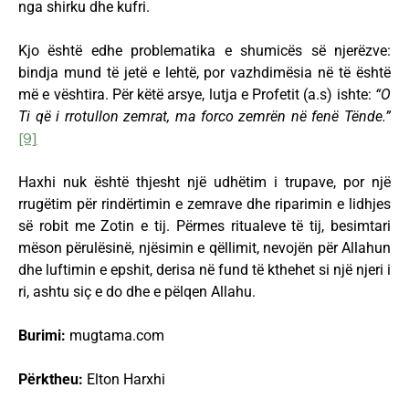
nga shirku dhe kufri.
Kjo është edhe problematika e shumicës së njerëzve:
bindja mund të jetë e lehtë, por vazhdimësia në të është
më e vështira. Për këtë arsye, lutja e Profetit (a.s) ishte:
“O
Ti që i rrotullon zemrat, ma forco zemrën në fenë Tënde.”
[9]
Haxhi nuk është thjesht një udhëtim i trupave, por një
rrugëtim për rindërtimin e zemrave dhe riparimin e lidhjes
së robit me Zotin e tij. Përmes ritualeve të tij, besimtari
mëson përulësinë, njësimin e qëllimit, nevojën për Allahun
dhe luftimin e epshit, derisa në fund të kthehet si një njeri i
ri, ashtu siç e do dhe e pëlqen Allahu.
Burimi:
mugtama.com
Përktheu:
Elton Harxhi