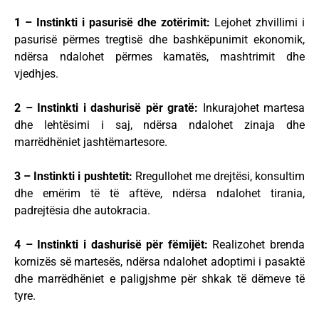
1 – Instinkti i pasurisë dhe zotërimit:
Lejohet zhvillimi i
pasurisë përmes tregtisë dhe bashkëpunimit ekonomik,
ndërsa ndalohet përmes kamatës, mashtrimit dhe
vjedhjes.
2 – Instinkti i dashurisë për gratë:
Inkurajohet martesa
dhe lehtësimi i saj, ndërsa ndalohet zinaja dhe
marrëdhëniet jashtëmartesore.
3 – Instinkti i pushtetit:
Rregullohet me drejtësi, konsultim
dhe emërim të të aftëve, ndërsa ndalohet tirania,
padrejtësia dhe autokracia.
4 – Instinkti i dashurisë për fëmijët:
Realizohet brenda
kornizës së martesës, ndërsa ndalohet adoptimi i pasaktë
dhe marrëdhëniet e paligjshme për shkak të dëmeve të
tyre.