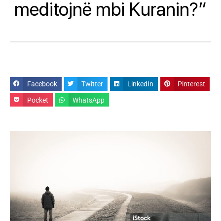
meditojnë mbi Kuranin?”
Facebook
Twitter
LinkedIn
Pinterest
Pocket
WhatsApp