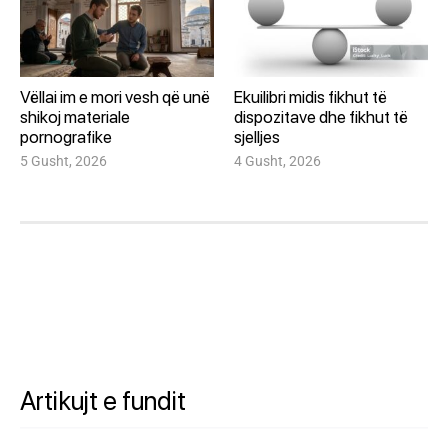
Vëllai im e mori vesh që unë
Ekuilibri midis fikhut të
shikoj materiale
dispozitave dhe fikhut të
pornografike
sjelljes
5 Gusht, 2026
4 Gusht, 2026
Artikujt e fundit