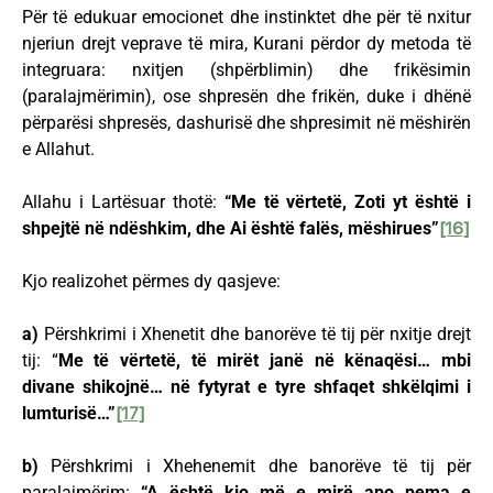
Për të edukuar emocionet dhe instinktet dhe për të nxitur
njeriun drejt veprave të mira, Kurani përdor dy metoda të
integruara: nxitjen (shpërblimin) dhe frikësimin
(paralajmërimin), ose shpresën dhe frikën, duke i dhënë
përparësi shpresës, dashurisë dhe shpresimit në mëshirën
e Allahut.
Allahu i Lartësuar thotë:
“Me të vërtetë, Zoti yt është i
shpejtë në ndëshkim, dhe Ai është falës, mëshirues”
[16]
Kjo realizohet përmes dy qasjeve:
a)
Përshkrimi i Xhenetit dhe banorëve të tij për nxitje drejt
tij: “
Me të vërtetë, të mirët janë në kënaqësi… mbi
divane shikojnë… në fytyrat e tyre shfaqet shkëlqimi i
lumturisë…”
[17]
b)
Përshkrimi i Xhehenemit dhe banorëve të tij për
paralajmërim:
“A është kjo më e mirë apo pema e