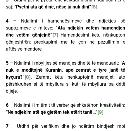
saj:
“Pyetni ata që dinë, nëse ju nuk dini”
[6]
4 –
Ndalimi i hamendësimeve dhe ndjekjes së
supozimeve e miteve: “
Ata ndjekin vetëm hamendjen
dhe vetëm gënjejnë”
[7]
Hamendësimi këtu nënkupton
gënjeshtrën; preokupimi me të çon në pezullimin e
aftësive mendore.
5 –
Ndalimi i mbylljes së mendjes dhe të të menduarit:
“A
nuk e meditojnë Kuranin, apo zemrat e tyre janë të
kyçura?”
[8]
. Zemrat këtu nënkuptojnë mendjet; ato
përshkruhen si të mbyllura si kuti të mbyllura pa dritë
dijeje.
6 –
Ndalimi i imitimit të verbër që shkatërron kreativitetin:
“Ne ndjekim atë që gjetëm tek etërit tanë…”
[9]
7 –
Urdhri për verifikim dhe jo ndërtim bindjesh mbi