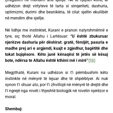
udhëzon drejt virtyteve të larta si sinqeriteti, dashuria,
optimizmi, durimi dhe besnikëria, të cilat sjellin ekuilibër
në mendim dhe sjellje.
Në lidhje me instinktet, Kurani e pranon natyrshmërinë e
tyre, siç thotë Allahu i Lartësuar:
“U është zbukuruar
njerëzve dashuria për dëshirat: gratë, fëmijët, pasuria e
madhe prej ari e argjendi, kuajt e zgjedhur, bagëtitë dhe
tokat bujqësore. Këto janë kënaqësi të jetës së kësaj
bote, ndërsa te Allahu është kthimi më i mirë”
[15]
Megjithatë, Kurani na udhëzon si t’i përmbushim këto
instinkte në mënyrë të lejuar dhe të shpërblyer. Ai nuk
synon t’i shuar ato, por t’i zhvillojë në mënyrë të drejtë dhe
t’i ngrejë nga niveli i thjeshtë biologjik në nivelin njerëzor e
moral.
Shembuj: