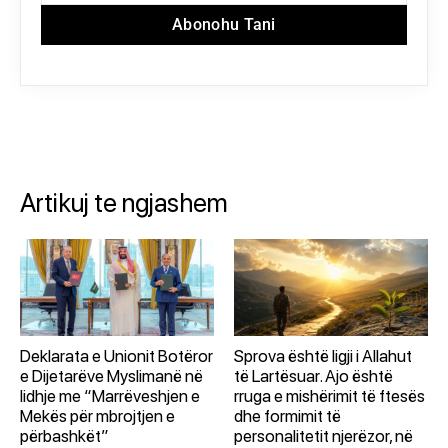
Abonohu Tani
Artikuj te ngjashem
Deklarata e Unionit Botëror
Sprova është ligji i Allahut
e Dijetarëve Myslimanë në
të Lartësuar. Ajo është
lidhje me “Marrëveshjen e
rruga e mishërimit të ftesës
Mekës për mbrojtjen e
dhe formimit të
përbashkët”
personalitetit njerëzor, në