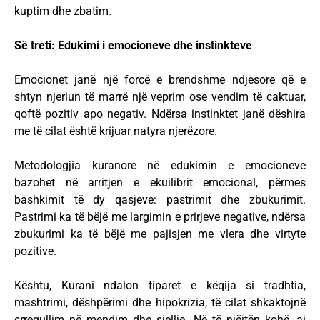
kuptim dhe zbatim.
Së treti: Edukimi i emocioneve dhe instinkteve
Emocionet janë një forcë e brendshme ndjesore që e
shtyn njeriun të marrë një veprim ose vendim të caktuar,
qoftë pozitiv apo negativ. Ndërsa instinktet janë dëshira
me të cilat është krijuar natyra njerëzore.
Metodologjia kuranore në edukimin e emocioneve
bazohet në arritjen e ekuilibrit emocional, përmes
bashkimit të dy qasjeve: pastrimit dhe zbukurimit.
Pastrimi ka të bëjë me largimin e prirjeve negative, ndërsa
zbukurimi ka të bëjë me pajisjen me vlera dhe virtyte
pozitive.
Kështu, Kurani ndalon tiparet e këqija si tradhtia,
mashtrimi, dëshpërimi dhe hipokrizia, të cilat shkaktojnë
çrregullim në mendim dhe sjellje. Në të njëjtën kohë, ai