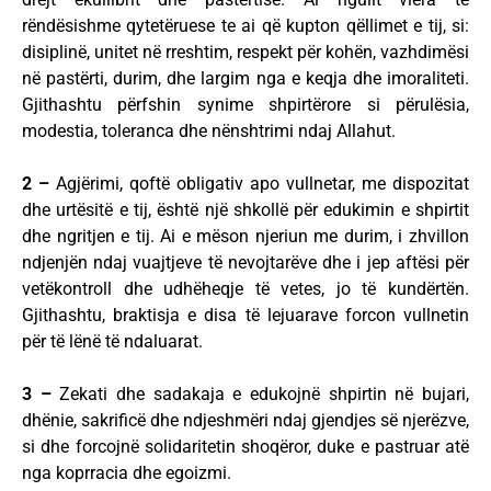
rëndësishme qytetëruese te ai që kupton qëllimet e tij, si:
disiplinë, unitet në rreshtim, respekt për kohën, vazhdimësi
në pastërti, durim, dhe largim nga e keqja dhe imoraliteti.
Gjithashtu përfshin synime shpirtërore si përulësia,
modestia, toleranca dhe nënshtrimi ndaj Allahut.
2 –
Agjërimi, qoftë obligativ apo vullnetar, me dispozitat
dhe urtësitë e tij, është një shkollë për edukimin e shpirtit
dhe ngritjen e tij. Ai e mëson njeriun me durim, i zhvillon
ndjenjën ndaj vuajtjeve të nevojtarëve dhe i jep aftësi për
vetëkontroll dhe udhëheqje të vetes, jo të kundërtën.
Gjithashtu, braktisja e disa të lejuarave forcon vullnetin
për të lënë të ndaluarat.
3 –
Zekati dhe sadakaja e edukojnë shpirtin në bujari,
dhënie, sakrificë dhe ndjeshmëri ndaj gjendjes së njerëzve,
si dhe forcojnë solidaritetin shoqëror, duke e pastruar atë
nga koprracia dhe egoizmi.