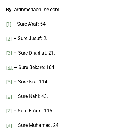
By:
ardhmëriaonline.com
[1]
– Sure A’raf: 54.
[2]
– Sure Jusuf: 2.
[3]
– Sure Dharijat: 21.
[4]
– Sure Bekare: 164.
[5]
– Sure Isra: 114.
[6]
– Sure Nahl: 43.
[7]
– Sure En’am: 116.
[8]
– Sure Muhamed. 24.