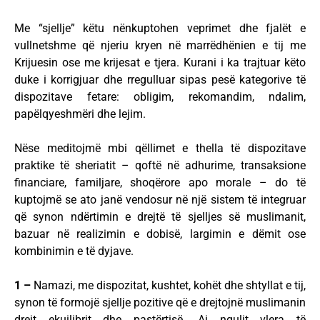
Me “sjellje” këtu nënkuptohen veprimet dhe fjalët e
vullnetshme që njeriu kryen në marrëdhënien e tij me
Krijuesin ose me krijesat e tjera. Kurani i ka trajtuar këto
duke i korrigjuar dhe rregulluar sipas pesë kategorive të
dispozitave fetare: obligim, rekomandim, ndalim,
papëlqyeshmëri dhe lejim.
Nëse meditojmë mbi qëllimet e thella të dispozitave
praktike të sheriatit – qoftë në adhurime, transaksione
financiare, familjare, shoqërore apo morale – do të
kuptojmë se ato janë vendosur në një sistem të integruar
që synon ndërtimin e drejtë të sjelljes së muslimanit,
bazuar në realizimin e dobisë, largimin e dëmit ose
kombinimin e të dyjave.
1 –
Namazi, me dispozitat, kushtet, kohët dhe shtyllat e tij,
synon të formojë sjellje pozitive që e drejtojnë muslimanin
drejt ekuilibrit dhe pastërtisë. Ai ngulit vlera të