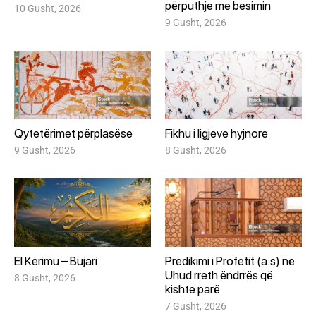
përputhje me besimin
10 Gusht, 2026
9 Gusht, 2026
Qytetërimet përplasëse
Fikhu i ligjeve hyjnore
9 Gusht, 2026
8 Gusht, 2026
El Kerimu – Bujari
Predikimi i Profetit (a.s) në
Uhud rreth ëndrrës që
8 Gusht, 2026
kishte parë
7 Gusht, 2026