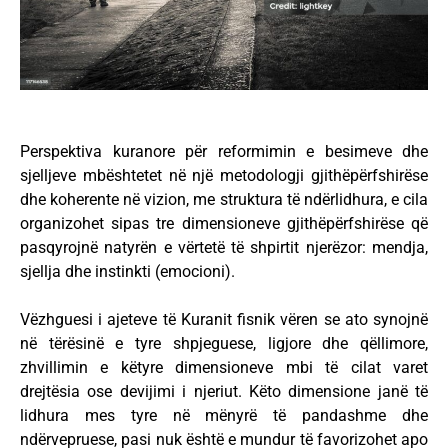
Perspektiva kuranore për reformimin e besimeve dhe
sjelljeve mbështetet në një metodologji gjithëpërfshirëse
dhe koherente në vizion, me struktura të ndërlidhura, e cila
organizohet sipas tre dimensioneve gjithëpërfshirëse që
pasqyrojnë natyrën e vërtetë të shpirtit njerëzor: mendja,
sjellja dhe instinkti (emocioni).
Vëzhguesi i ajeteve të Kuranit fisnik vëren se ato synojnë
në tërësinë e tyre shpjeguese, ligjore dhe qëllimore,
zhvillimin e këtyre dimensioneve mbi të cilat varet
drejtësia ose devijimi i njeriut. Këto dimensione janë të
lidhura mes tyre në mënyrë të pandashme dhe
ndërvepruese, pasi nuk është e mundur të favorizohet apo