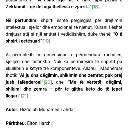
Zekkumit… që del nga thellësia e zjarrit…”
[18]
Në përfundim
: shpirti është përgjegjës për drejtimin
intelektual, sjellor dhe emocional të njeriut. Kurani i është
drejtuar atij si një entitet i vetëdijshëm, duke thënë:
“O ti
shpirt i qetësuar!”
[19]
Ai përmbledh tre dimensionet e përmendura: mendjen,
sjelljen dhe instinktin. Nuk ka përmirësim të shpirtit pa
ekuilibrin e këtyre tre komponentëve. Allahu i Madhëruar
thotë:
“Ai ju dha dëgjimin, shikimin dhe zemrat; pak prej
jush falënderoni”
[20]
, dhe:
“Me të vërtetë, dëgjimi,
shikimi dhe zemra – për të gjitha këto do të jepet
llogari”
[21]
.
Autor:
Hizrullah Muhamed Lahdar
Përktheu:
Elton Harxhi