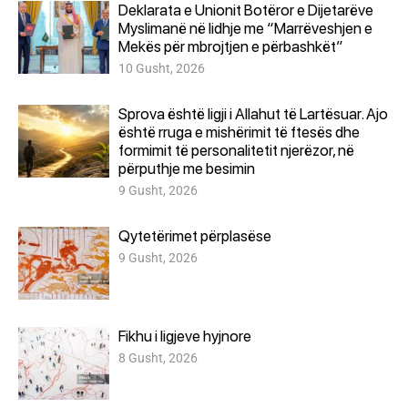
Deklarata e Unionit Botëror e Dijetarëve
Myslimanë në lidhje me “Marrëveshjen e
Mekës për mbrojtjen e përbashkët”
10 Gusht, 2026
Sprova është ligji i Allahut të Lartësuar. Ajo
është rruga e mishërimit të ftesës dhe
formimit të personalitetit njerëzor, në
përputhje me besimin
9 Gusht, 2026
Qytetërimet përplasëse
9 Gusht, 2026
Fikhu i ligjeve hyjnore
8 Gusht, 2026