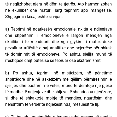
të neglizhohet njëra në dëm të tjetrës. Ato harmonizohen
në ekuilibër dhe maturi, larg teprimit apo mangësisë.
Shpjegimi i kësaj është si vijon:
a) Teprimi në ngarkesën emocionale, nxitja e ndjenjave
dhe shpërthimi i emocioneve e largon mendjen nga
ekuilibri i të menduarit dhe nga gjykimi i matur, duke
pezulluar aftësitë e saj analitike dhe nxjerrëse për shkak
të dominimit të emocioneve. Po ashtu, sjellja mund të
rrëshqasë drejt butësisë së tepruar ose ekstremizmit.
b) Po ashtu, teprimi në misticizëm, në përjetime
shpirtërore dhe në asketizëm me qëllim përmirësimin e
sjelljes dhe pastrimin e vetes, mund të dëmtojë një pjesë
të madhe të ndjenjave dhe shijeve të shëndosha njerëzore,
si dhe të shkaktojë mpirje të mendjes, ngurtësim dhe
nënshtrim të verbër të ndjekësit ndaj mësuesit të tij.
c) Gjithashtu, anshmëria e tepruar ndaj arsyes së pastër