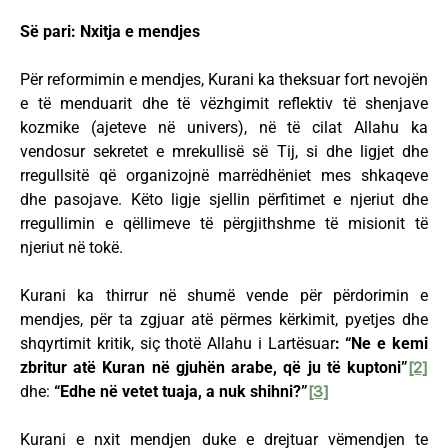
Së pari: Nxitja e mendjes
Për reformimin e mendjes, Kurani ka theksuar fort nevojën
e të menduarit dhe të vëzhgimit reflektiv të shenjave
kozmike (ajeteve në univers), në të cilat Allahu ka
vendosur sekretet e mrekullisë së Tij, si dhe ligjet dhe
rregullsitë që organizojnë marrëdhëniet mes shkaqeve
dhe pasojave. Këto ligje sjellin përfitimet e njeriut dhe
rregullimin e qëllimeve të përgjithshme të misionit të
njeriut në tokë.
Kurani ka thirrur në shumë vende për përdorimin e
mendjes, për ta zgjuar atë përmes kërkimit, pyetjes dhe
shqyrtimit kritik, siç thotë Allahu i Lartësuar
: “Ne e kemi
zbritur atë Kuran në gjuhën arabe, që ju të kuptoni”
[2]
dhe:
“Edhe në vetet tuaja, a nuk shihni?”
[3]
Kurani e nxit mendjen duke e drejtuar vëmendjen te