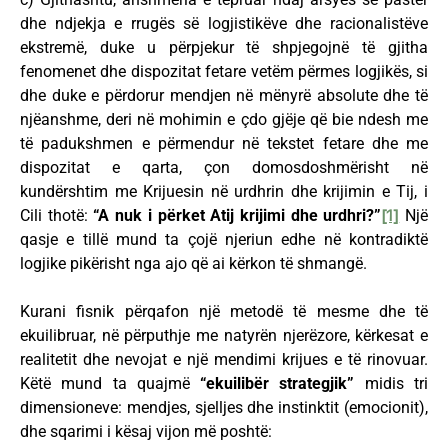
dhe ndjekja e rrugës së logjistikëve dhe racionalistëve
ekstremë, duke u përpjekur të shpjegojnë të gjitha
fenomenet dhe dispozitat fetare vetëm përmes logjikës, si
dhe duke e përdorur mendjen në mënyrë absolute dhe të
njëanshme, deri në mohimin e çdo gjëje që bie ndesh me
të padukshmen e përmendur në tekstet fetare dhe me
dispozitat e qarta, çon domosdoshmërisht në
kundërshtim me Krijuesin në urdhrin dhe krijimin e Tij, i
Cili thotë:
“A nuk i përket Atij krijimi dhe urdhri?”
[1]
Një
qasje e tillë mund ta çojë njeriun edhe në kontradiktë
logjike pikërisht nga ajo që ai kërkon të shmangë.
Kurani fisnik përqafon një metodë të mesme dhe të
ekuilibruar, në përputhje me natyrën njerëzore, kërkesat e
realitetit dhe nevojat e një mendimi krijues e të rinovuar.
Këtë mund ta quajmë
“ekuilibër strategjik”
midis tri
dimensioneve: mendjes, sjelljes dhe instinktit (emocionit),
dhe sqarimi i kësaj vijon më poshtë: