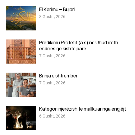
El Kerimu – Bujari
8 Gusht, 2026
Predikimi i Profetit (a.s) në Uhud rreth
ëndrrës që kishte parë
7 Gusht, 2026
Brinja e shtrembër
7 Gusht, 2026
Kategori njerëzish të mallkuar nga engjëjt
6 Gusht, 2026