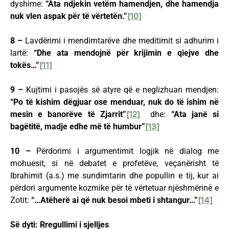
dyshime:
“Ata ndjekin vetëm hamendjen, dhe hamendja
nuk vlen aspak për të vërtetën.”
[10]
8 –
Lavdërimi i mendimtarëve dhe meditimit si adhurim i
lartë:
“Dhe ata mendojnë për krijimin e qiejve dhe
tokës…”
[11]
9 –
Kujtimi i pasojës së atyre që e neglizhuan mendjen:
“Po të kishim dëgjuar ose menduar, nuk do të ishim në
mesin e banorëve të Zjarrit”
[12]
dhe:
“Ata janë si
bagëtitë, madje edhe më të humbur”
[13]
10 –
Përdorimi i argumentimit logjik në dialog me
mohuesit, si në debatet e profetëve, veçanërisht të
Ibrahimit (a.s.) me sundimtarin dhe popullin e tij, kur ai
përdori argumente kozmike për të vërtetuar njëshmërinë e
Zotit:
“…Atëherë ai që nuk besoi mbeti i shtangur…”
[14]
Së dyti: Rregullimi i sjelljes