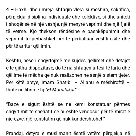
4 –
Haxhi dhe umreja shfaqin vlera si mëshira, sakrifica,
përpjekja, disiplina individuale dhe kolektive, si dhe uniteti
i shoqërisë në një veshje, një mënyrë veprimi dhe një fjalë
të vetme. Kjo thekson rëndësinë e bashkëpunimit dhe
veprimit të përbashkët për të përballuar vështirësitë dhe
për të arritur qëllimin.
Kështu, nëse i shqyrtojmë me kujdes qëllimet dhe detajet
e të gjitha dispozitave, do të na shfaqen urtësi të larta dhe
qëllime të mëdha që nuk realizohen në asnjë sistem tjetër.
Për këtë arsye, imam Shatibi – Allahu e mëshiroftë –
thotë në librin e tij
“El-Muuafakat”
:
“Bazë e sigurt është se ne kemi konstatuar përmes
shqyrtimit të sheriatit se ai është vendosur për të mirat e
njerëzve, një konstatim që nuk kundërshtohet.”
Prandaj, detyra e muslimanit është vetëm përpjekja në