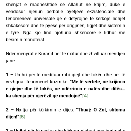
shenjat e madhështisë së Allahut në krijim, duke e
vendosur njeriun përballë pyetjeve ekzistenciale dhe
fenomeneve universale që e detyrojnë të kërkojë lidhjet
shkakësore dhe të pyesë për origjinën, ligjet dhe sistemin
e tyre. Nga kjo lind njohuria shkencore e lidhur me
besimin monoteist.
Ndër mënyrat e Kuranit për të nxitur dhe zhvilluar mendjen
janë:
1 –
Urdhri për të medituar mbi qiejt dhe tokën dhe për të
vëzhguar fenomenet kozmike:
“Me të vërtetë, në krijimin
e qiejve dhe të tokës, në ndërrimin e natës dhe ditës…
ka shenja për njerëzit që mendojnë”
[4]
2 –
Nxitja për kërkimin e dijes:
“Thuaj: O Zot, shtoma
dijen!”
[5]
3 –
Urdhri për të pyetur dhe kërkuar njohuri nga burimet e