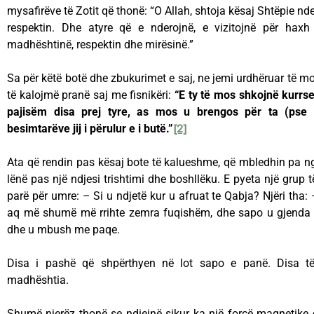
mysafirëve të Zotit që thonë: “O Allah, shtoja kësaj Shtëpie nd
respektin. Dhe atyre që e nderojnë, e vizitojnë për haxh
madhështinë, respektin dhe mirësinë.”
Sa për këtë botë dhe zbukurimet e saj, ne jemi urdhëruar të m
të kalojmë pranë saj me fisnikëri:
“E ty të mos shkojnë kurrse
pajisëm disa prej tyre, as mos u brengos për ta (pse
besimtarëve jij i përulur e i butë.”
[2]
Ata që rendin pas kësaj bote të kalueshme, që mbledhin pa ngo
lënë pas një ndjesi trishtimi dhe boshllëku. E pyeta një grup të
parë për umre: – Si u ndjetë kur u afruat te Qabja? Njëri th
aq më shumë më rrihte zemra fuqishëm, dhe sapo u gjenda p
dhe u mbush me paqe.
Disa i pashë që shpërthyen në lot sapo e panë. Disa të
madhështia.
Shumë njerëz thonë se ndiejnë sikur ka një forcë magnetike q