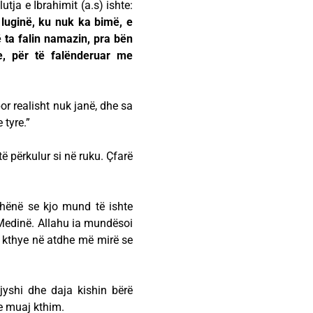
utja e Ibrahimit (a.s) ishte:
 luginë, ku nuk ka bimë, e
ë ta falin namazin, pra bën
e, për të falënderuar me
or realisht nuk janë, dhe sa
 tyre.”
të përkulur si në ruku. Çfarë
hënë se kjo mund të ishte
e Medinë. Allahu ia mundësoi
u kthye në atdhe më mirë se
jyshi dhe daja kishin bërë
re muaj kthim.