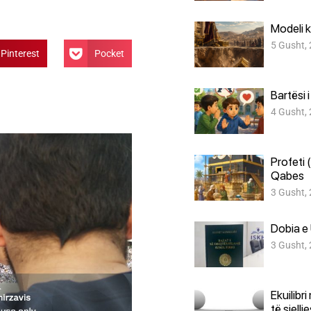
Modeli k
5 Gusht,
Pinterest
Pocket
Bartësi 
4 Gusht,
Profeti 
Qabes
3 Gusht,
Dobia e 
3 Gusht,
Ekuilibr
të sjellj