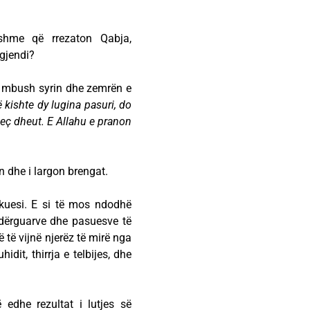
nshme që rrezaton Qabja,
rgjendi?
e mbush syrin dhe zemrën e
ë kishte dy lugina pasuri, do
veç dheut. E Allahu e pranon
 dhe i largon brengat.
ikuesi. E si të mos ndodhë
 dërguarve dhe pasuesve të
të vijnë njerëz të mirë nga
dit, thirrja e telbijes, dhe
dhe rezultat i lutjes së