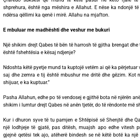
shprehura, është nga mëshira e Allahut. E nëse ka ndonjë të
ndërsa qëllimi ka qenë i mirë. Allahu na mjafton.
E mbuluar me madhështi dhe veshur me bukuri
Një shikim drejt Qabes të bën të harrosh të gjitha brengat dhe
është fshehtësia e kësaj ndjenje?
Ndoshta këtë pyetje mund ta kuptojë vetëm ai që ka përjetuar v
saj dhe zemra e tij është mbushur me dritë dhe gëzim. Kot 
shijuar, e ka kuptuar.”
Pasha Allahun, edhe po të vendosej e gjithë bota në njërën an
shikim i lumtur drejt Qabes në anën tjetër, do të rëndonte më 
Kur i dhuron syve të tu pamjen e Shtëpisë së Shenjtë dhe Qa
një lodhjeje të gjatë, pas ditësh, muajsh apo edhe vitesh pr
gjejnë qetësi tek ajo, atëherë bindesh se në këtë botë ka një 