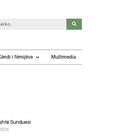
Këndi i fëmijëve
Multimedia
është Sunduesi
 2026