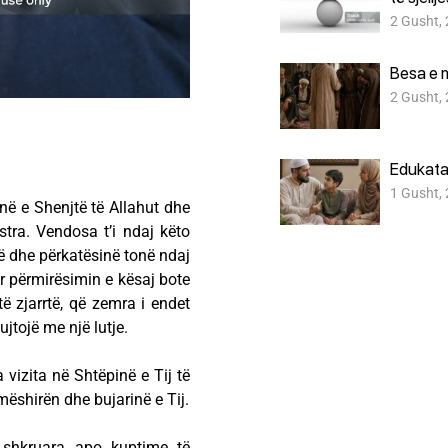
2 Gusht,
Besa e 
2 Gusht,
Edukata
1 Gusht,
në e Shenjtë të Allahut dhe
stra. Vendosa t’i ndaj këto
ë dhe përkatësinë tonë ndaj
ër përmirësimin e kësaj bote
ë zjarrtë, që zemra i endet
ujtojë me një lutje.
vizita në Shtëpinë e Tij të
mëshirën dhe bujarinë e Tij.
 shkruara apo kuptime të