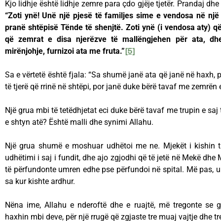
Kjo lidhje është lidhje zemre para çdo gjëje tjetër. Prandaj dhe l
“Zoti ynë! Unë një pjesë të familjes sime e vendosa në një
pranë shtëpisë Tënde të shenjtë. Zoti ynë (i vendosa aty) q
që zemrat e disa njerëzve të mallëngjehen për ata, dh
mirënjohje, furnizoi ata me fruta.”
[5]
Sa e vërtetë është fjala: “Sa shumë janë ata që janë në haxh, p
të tjerë që rrinë në shtëpi, por janë duke bërë tavaf me zemrën e
Një grua mbi të tetëdhjetat eci duke bërë tavaf me trupin e saj 
e shtyn atë? Është malli dhe synimi Allahu.
Një grua shumë e moshuar udhëtoi me ne. Mjekët i kishin t
udhëtimi i saj i fundit, dhe ajo zgjodhi që të jetë në Mekë dh
të përfundonte umren edhe pse përfundoi në spital. Më pas, 
sa kur kishte ardhur.
Nëna ime, Allahu e nderoftë dhe e ruajtë, më tregonte se g
haxhin mbi deve, për një rrugë që zgjaste tre muaj vajtje dhe t