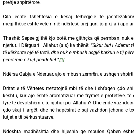
prehje shpirtërore.
Cila është fshehtësia e kësaj tërheqjeje të jashtëzako
megjithëse është vetëm një ndërtesë prej guri, jo prej ari apo a
Thashë: Sepse gjithë kjo botë, me gjithçka që përmban, nuk 
njeriut. I Dërguari i Allahut (a.s) ka thënë:
“Sikur biri i Ademit t
të kërkonte një të tretë, dhe nuk e mbush asgjë barkun e tij për
pendimin e kujt pendohet.”
[1]
Ndërsa Qabja e Nderuar, ajo e mbush zemrën, e ushqen shpirtin
Dritat e të Vërtetës rrezatojnë mbi të dhe i shfaqen çdo sh
kështu, kur ajo është aromatizuar me frymët e profetëve, të
tyre të devotshëm e të njohur për Allahun? Dhe ende vazhdojnë 
çdo skaj i largët, dhe në hapësirat e saj vazhdon jehona e teuhi
lutjet e të përkushtuarve.
Ndoshta madhështia dhe hijeshia që mbulon Qaben është e