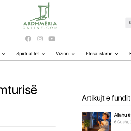
Spirtualitet
Vizion
Ftesa islame
mturisë
Artikujt e fundit
Allahu 
6 Gusht,