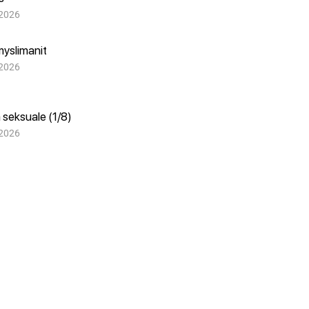
 2026
myslimanit
 2026
 seksuale (1/8)
 2026