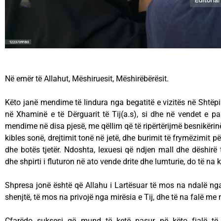
Në emër të Allahut, Mëshiruesit, Mëshirëbërësit.
Këto janë mendime të lindura nga begatitë e vizitës në Shtëpi
në Xhaminë e të Dërguarit të Tij(a.s), si dhe në vendet e pa
mendime në disa pjesë, me qëllim që të ripërtërijmë besnikërin
kibles sonë, drejtimit tonë në jetë, dhe burimit të frymëzimit p
dhe botës tjetër. Ndoshta, lexuesi që ndjen mall dhe dëshirë t
dhe shpirti i fluturon në ato vende drite dhe lumturie, do të na k
Shpresa jonë është që Allahu i Lartësuar të mos na ndalë nga 
shenjtë, të mos na privojë nga mirësia e Tij, dhe të na falë me 
Çfarëdo suksesi që mund të ketë pasur në këto fjalë të