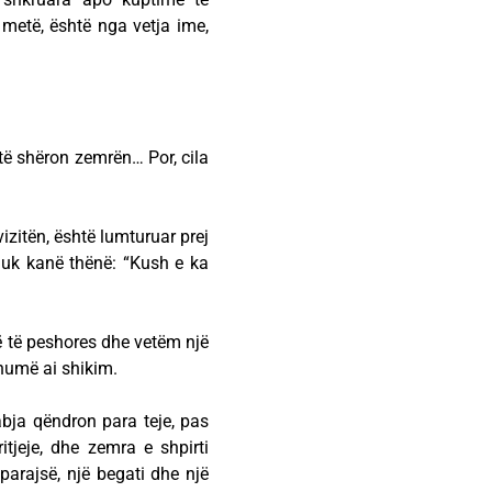
 metë, është nga vetja ime,
 të shëron zemrën… Por, cila
izitën, është lumturuar prej
nuk kanë thënë: “Kush e ka
ë të peshores dhe vetëm një
shumë ai shikim.
bja qëndron para teje, pas
itjeje, dhe zemra e shpirti
parajsë, një begati dhe një