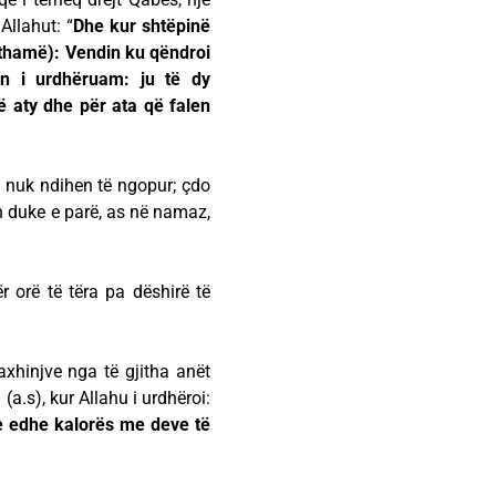
Allahut: “
Dhe kur shtëpinë
 thamë): Vendin ku qëndroi
lin i urdhëruam: ju të dy
në aty dhe për ata që falen
, nuk ndihen të ngopur; çdo
n duke e parë, as në namaz,
 orë të tëra pa dëshirë të
xhinjve nga të gjitha anët
 (a.s), kur Allahu i urdhëroi:
 e edhe kalorës me deve të