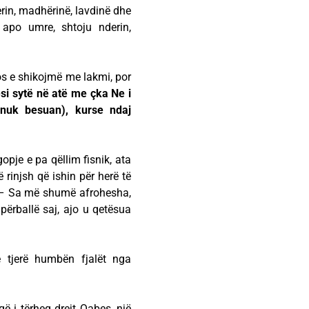
erin, madhërinë, lavdinë dhe
 apo umre, shtoju nderin,
os e shikojmë me lakmi, por
si sytë në atë me çka Ne i
 nuk besuan), kurse ndaj
pje e pa qëllim fisnik, ata
 rinjsh që ishin për herë të
a: – Sa më shumë afrohesha,
ërballë saj, ajo u qetësua
 tjerë humbën fjalët nga
ë i tërheq drejt Qabes, një