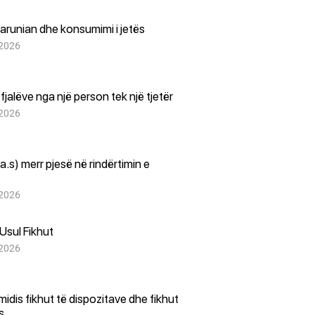
arunian dhe konsumimi i jetës
 2026
i fjalëve nga një person tek një tjetër
 2026
(a.s) merr pjesë në rindërtimin e
 2026
Usul Fikhut
 2026
i midis fikhut të dispozitave dhe fikhut
es