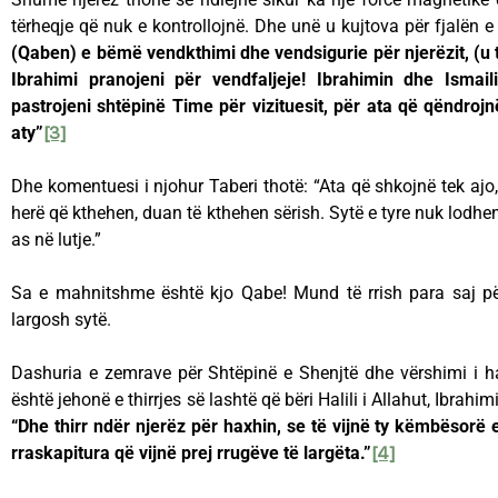
tërheqje që nuk e kontrollojnë. Dhe unë u kujtova për fjalën e 
(Qaben) e bëmë vendkthimi dhe vendsigurie për njerëzit, (u
Ibrahimi pranojeni për vendfaljeje! Ibrahimin dhe Ismai
pastrojeni shtëpinë Time për vizituesit, për ata që qëndroj
aty”
[3]
Dhe komentuesi i njohur Taberi thotë: “Ata që shkojnë tek ajo
herë që kthehen, duan të kthehen sërish. Sytë e tyre nuk lodhe
as në lutje.”
Sa e mahnitshme është kjo Qabe! Mund të rrish para saj për
largosh sytë.
Dashuria e zemrave për Shtëpinë e Shenjtë dhe vërshimi i ha
është jehonë e thirrjes së lashtë që bëri Halili i Allahut, Ibrahimi
“Dhe thirr ndër njerëz për haxhin, se të vijnë ty këmbësorë
rraskapitura që vijnë prej rrugëve të largëta.”
[4]