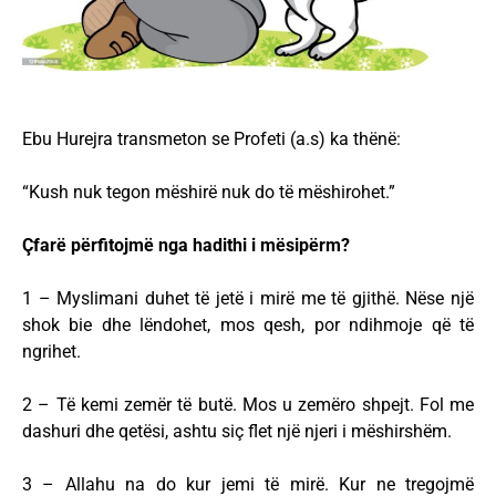
Ebu Hurejra transmeton se Profeti (a.s) ka thënë:
“Kush nuk tegon mëshirë nuk do të mëshirohet.”
Çfarë përfitojmë nga hadithi i mësipërm?
1 – Myslimani duhet të jetë i mirë me të gjithë. Nëse një
shok bie dhe lëndohet, mos qesh, por ndihmoje që të
ngrihet.
2 – Të kemi zemër të butë. Mos u zemëro shpejt. Fol me
dashuri dhe qetësi, ashtu siç flet një njeri i mëshirshëm.
3 – Allahu na do kur jemi të mirë. Kur ne tregojmë