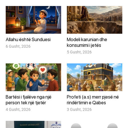
Allahu është Sunduesi
Modeli karunian dhe
konsumimi i jetës
6 Gusht, 2026
5 Gusht, 2026
Bartësi i fjalëve nga një
Profeti (a.s) merr pjesë në
person tek një tjetër
rindërtimin e Qabes
4 Gusht, 2026
3 Gusht, 2026