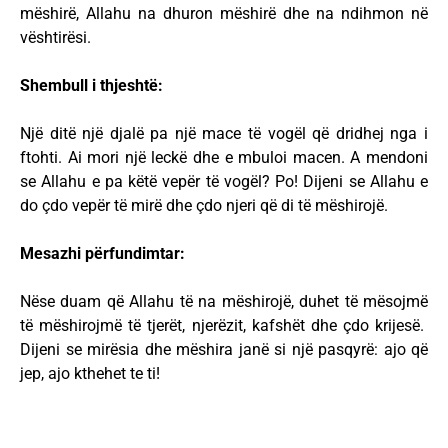
mëshirë, Allahu na dhuron mëshirë dhe na ndihmon në
vështirësi.
Shembull i thjeshtë:
Një ditë një djalë pa një mace të vogël që dridhej nga i
ftohti. Ai mori një leckë dhe e mbuloi macen. A mendoni
se Allahu e pa këtë vepër të vogël? Po! Dijeni se Allahu e
do çdo vepër të mirë dhe çdo njeri që di të mëshirojë.
Mesazhi përfundimtar:
Nëse duam që Allahu të na mëshirojë, duhet të mësojmë
të mëshirojmë të tjerët, njerëzit, kafshët dhe çdo krijesë.
Dijeni se mirësia dhe mëshira janë si një pasqyrë: ajo që
jep, ajo kthehet te ti!