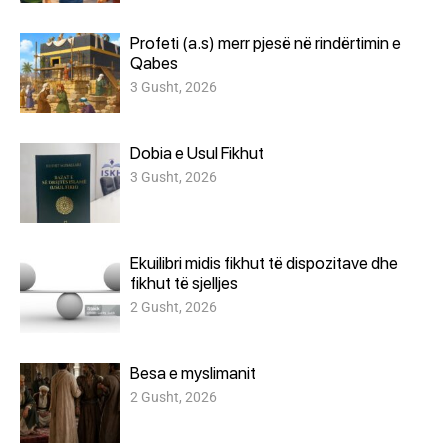
Profeti (a.s) merr pjesë në rindërtimin e
Qabes
3 Gusht, 2026
Dobia e Usul Fikhut
3 Gusht, 2026
Ekuilibri midis fikhut të dispozitave dhe
fikhut të sjelljes
2 Gusht, 2026
Besa e myslimanit
2 Gusht, 2026