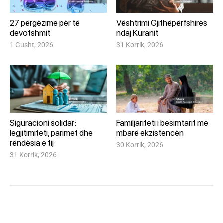
27 përgëzime për të
Vështrimi Gjithëpërfshirës
devotshmit
ndaj Kuranit
1 Gusht, 2026
31 Korrik, 2026
Siguracioni solidar:
Familjariteti i besimtarit me
legjitimiteti, parimet dhe
mbarë ekzistencën
rëndësia e tij
30 Korrik, 2026
31 Korrik, 2026