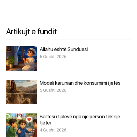
Artikujt e fundit
Allahu është Sunduesi
6 Gusht, 2026
Modeli karunian dhe konsumimi i jetës
5 Gusht, 2026
Bartësi i fjalëve nga një person tek një
tjetër
4 Gusht, 2026