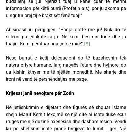
budallenj se ju! Njerëzit tuaj u kanë çuar të merrni
informacion për këtë burrë (Profetin a.s), por ju akoma pa
u ngritur prej tij e braktisët fenë tuaj!”
Abisinasit iu përgjigjën: “Paqja qoftë me ju! Nuk do të
sillemi pa edukatë si ju. Ne kemi besimin tonë dhe ju
tuajin. Kemi përfituar nga çdo e mirë”.
[6]
Nëse burrat e këtij delegacioni do të bazoheshin tek
natyra e tyre humane, larg natyrës fetare dhe hyjnore, do
ua kishin kthyer me të njëjtën monedhë. Me sharje dhe
ironi në vend të përshëndetjes me paqe.
Krijesat janë nevojtare për Zotin
Në jetëshkrimin e dijetarit dhe figurës së shquar Islame
shejh Maruf Kerhit lexojmë se një ditë ai ishte duke ecur
rrugës me një duzinë nxënësish dhe dashamirësish. Vendi
ku po shëtisnin ishte pranë brigjeve të lumit Tigër. Një