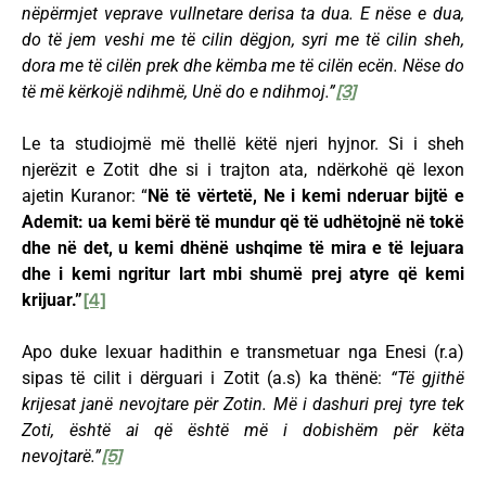
nëpërmjet veprave vullnetare derisa ta dua. E nëse e dua,
do të jem veshi me të cilin dëgjon, syri me të cilin sheh,
dora me të cilën prek dhe këmba me të cilën ecën. Nëse do
të më kërkojë ndihmë, Unë do e ndihmoj.”
[3]
Le ta studiojmë më thellë këtë njeri hyjnor. Si i sheh
njerëzit e Zotit dhe si i trajton ata, ndërkohë që lexon
ajetin Kuranor: “
Në të vërtetë, Ne i kemi nderuar bijtë e
Ademit: ua kemi bërë të mundur që të udhëtojnë në tokë
dhe në det, u kemi dhënë ushqime të mira e të lejuara
dhe i kemi ngritur lart mbi shumë prej atyre që kemi
krijuar.”
[4]
Apo duke lexuar hadithin e transmetuar nga Enesi (r.a)
sipas të cilit i dërguari i Zotit (a.s) ka thënë:
“Të gjithë
krijesat janë nevojtare për Zotin. Më i dashuri prej tyre tek
Zoti, është ai që është më i dobishëm për këta
nevojtarë.”
[5]