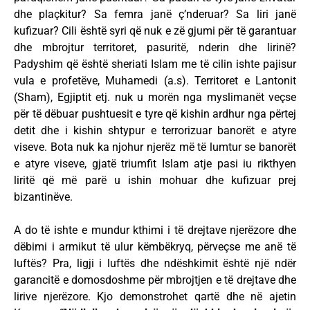
dhe plaçkitur? Sa femra janë ç’nderuar? Sa liri janë
kufizuar? Cili është syri që nuk e zë gjumi për të garantuar
dhe mbrojtur territoret, pasuritë, nderin dhe lirinë?
Padyshim që është sheriati Islam me të cilin ishte pajisur
vula e profetëve, Muhamedi (a.s). Territoret e Lantonit
(Sham), Egjiptit etj. nuk u morën nga myslimanët veçse
për të dëbuar pushtuesit e tyre që kishin ardhur nga përtej
detit dhe i kishin shtypur e terrorizuar banorët e atyre
viseve. Bota nuk ka njohur njerëz më të lumtur se banorët
e atyre viseve, gjatë triumfit Islam atje pasi iu rikthyen
liritë që më parë u ishin mohuar dhe kufizuar prej
bizantinëve.
A do të ishte e mundur kthimi i të drejtave njerëzore dhe
dëbimi i armikut të ulur këmbëkryq, përveçse me anë të
luftës? Pra, ligji i luftës dhe ndëshkimit është një ndër
garancitë e domosdoshme për mbrojtjen e të drejtave dhe
lirive njerëzore. Kjo demonstrohet qartë dhe në ajetin