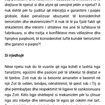
drejtave të njeriut si dhe atyre që cenojnë jetën e njeriut? A
nuk është për tu çuditur që mbrojtja e garantimi i paqes
globale, duke penalizuar abuzuesit të konsiderohet
terrorizëm dhe ekstremizëm?! A nuk të lë pa fjalë fakti që
shkatërrimi dhe rrënimi i shteteve me anë të luftërave të
fabrikuara, si dhe nxitja e konflikteve mes vëllezërve dhe
fqinjëve paqësorë, të konsiderohet luftë kundër terrorizmit
dhe garanci e paqes?!
Si rrjedhojë
Nëse njeriu nuk do të vuante që nga kohët e lashta nga
fanatizmi, egoizmi dhe pasioni për të shkelur të drejtat e
të tjerëve. Zoti nuk do ia besonte amanetin e besimit në
një Zot të vetëm, bindjes, nënshtrimit, të qenit rob i Tij si
dhe përmbajtjes dhe respektimit të ligjeve të sanksionuara
nga Zoti. Këto ligje shërbejnë si mekanizëm për tu çliruar
nga ato mbetje dhe sëmundje të egos që cekëm më lart.