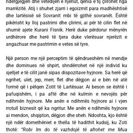
ndërgjegjen dhe vetëdijen e njeriut, qenia e tij çlirohet nga
marrëzitë. Atij i shuhet zjarri i egoizmit para madhështisë
dhe lartësisë së Sovranit mbi të gjithë sovranët. Është
pikërisht ky lloj pastrimi dhe çlirimi, ai për të cilin flet në
shumë ajete Kurani Fisnik. Herë duke përdorur mënyrën
urdhërore dhe herë të tjera duke vlerësuar njerëzit e
angazhuar me pastrimin e vetes së tyre.
Një person me një perceptim të qëndrueshëm në mendje
dhe dominues në shpirt, shndërrohet në një individ ku
sjelljet e të cilit janë sipas dispozitave hyjnore. Sa herë që
ngrihet, ulet, jep, merr, flet dhe dëgjon ai e bën në atë
formë që i pëlqen Zotit të Lartësuar. Ai beson se është i
pafuqishëm, i pa aftë dhe në kulmin e nevojës për
ndihmën hyjnore. Me anën e ndihmës hyjnore ai i vjen
rrotull biznesit që ka ngritur. Me anën e ndihmës hyjnore
ai mendon, shqipton, dëgjon dhe sheh. Ndoshta, kjo është
një ndër domethëniet e thella të hadithit kudsij, ku Zoti
thotë:
“Robi Im do të vazhdojë të afrohet me Mua