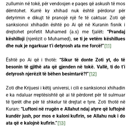
zullumin në tokë, për vendosjen e paqes që askush të mos
dëmtohet. Kurrë ky xhihad nuk është përdorur për
detyrimin e dikujt të pranojë një fe të caktuar. Zoti që
sanksionoi xhihadin është po Ai që në Kuranin fisnik i
drejtohet profetit Muhamed (a.s) me fjalët
: “Prandaj
këshilloji
(njerëzit o Muhamed),
se ti je vetëm këshillues
dhe nuk je ngarkuar t’i detyrosh ata me forcë!”
[11]
Është po Ai që i thotë
: “Sikur të donte Zoti yt, do të
besonin të gjithë ata që gjenden në tokë. Vallë, ti do t’i
detyrosh njerëzit të bëhen besimtarë?!”
[12]
Zoti dhe Krijuesi i këtij universi, i cili e sanksionoi xhihadin
e ka ndaluar rreptësishtë që ai të përdoret për të sulmuar
të tjerët dhe për të shkelur të drejtat e tyre. Zoti thotë në
Kuran
: “Luftoni në rrugën e Allahut ndaj atyre që luftojnë
kundër jush, por mos e kaloni kufirin, se Allahu nuk i do
ata që e kalojnë kufirin.”
[13]