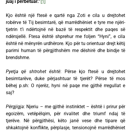
juaj i përbetuar.”
[1]
Kjo është një ftesë e qartë nga Zoti e cila u drejtohet
robërve të Tij besimtarë, që marrëdhëniet e tyre me njëri-
tjetrin t’i ndërtojnë në bazë të respektit dhe paqes së
ndërsjellë. Ftesa është shprehur me foljen “Hyni”, e cila
është në mënyrën urdhërore. Kjo për tu orientuar drejt këtij
parimi human të përgjithshëm me dëshirë dhe bindje të
brendshme.
Pyetja që shtrohet është
: Përse kjo ftesë u drejtohet
besimtarëve, duke përjashtuar të tjerët? Përse të mos
bëhej p.sh: O njerëz, hyni në paqe me gjithë rregullat e
saj?
Përgjigja
: Njeriu – me gjithë instinktet – është i prirur për
egoizëm, vetëpëlqim, për rivalitet dhe triumf ndaj të
tjerëve. Në përgjithësi, këto janë vese dhe tipare që
shkaktojnë konflikte, përplasje, tensionojnë marrëdhëniet