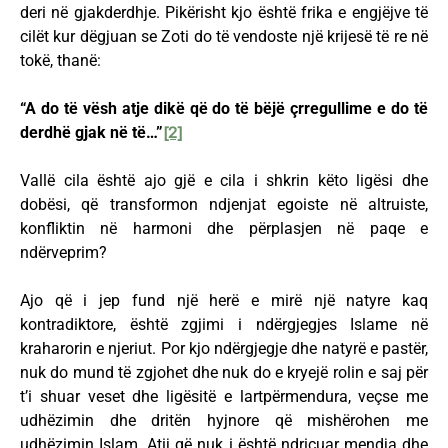
deri në gjakderdhje. Pikërisht kjo është frika e engjëjve të
cilët kur dëgjuan se Zoti do të vendoste një krijesë të re në
tokë, thanë:
“A do të vësh atje dikë që do të bëjë çrregullime e do të
derdhë gjak në të…”
[2]
Vallë cila është ajo gjë e cila i shkrin këto ligësi dhe
dobësi, që transformon ndjenjat egoiste në altruiste,
konfliktin në harmoni dhe përplasjen në paqe e
ndërveprim?
Ajo që i jep fund një herë e mirë një natyre kaq
kontradiktore, është zgjimi i ndërgjegjes Islame në
kraharorin e njeriut. Por kjo ndërgjegje dhe natyrë e pastër,
nuk do mund të zgjohet dhe nuk do e kryejë rolin e saj për
t’i shuar veset dhe ligësitë e lartpërmendura, veçse me
udhëzimin dhe dritën hyjnore që mishërohen me
udhëzimin Islam. Atij që nuk i është ndriçuar mendja dhe