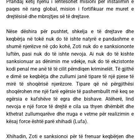
Prandaj këtij njeriu i lehtësohet misioni për instalimin e
paqes në rang global, mision i fortifikuar me muret e
drejtësisë dhe mbrojtjes së të drejtave.
Nëse dëshira për pushtet, shkelja e të drejtave dhe
keqbërja në tokë nuk do të ishte natyrë e pandashme e
shumë njerëzve në çdo kohë, Zoti nuk do e sanksiononte
luftën, pasi nuk do të ishte nevoja. Ai nuk do të kishte
sanksionuar as dënimin me vdekje, nuk do të ekzistonte
kodi penal me anë të të cilit përndiqen kriminelët. Të gjithë
e dimë se keqbërja dhe zullumi janë tipare të një pjese të
mirë të shoqërisë njerëzore. Tipare që në përgjithësi
shoqërohen me një farë egërsie të pashembullt më keq se
egërsia e kafshëve të egra dhe bishave. Atëherë, lind
nevoja e një force të drejtë e cila ua thyen dhëmbët dhe
kthetrat zullumqarëve dhe rruga e vetme për realizimin e
kësaj force është parë xhihadi (Lufa).
Xhihadin, Zoti e sanksionoi për të frenuar keqbërjen dhe