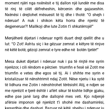
moment njëri nga nxënësit e tij dallon një lundër me disa
të rinj të cilët dëfreheshin, kërcenin dhe gajaseshin.
Nxënësi i drejtohet mësuesit të tij dhe i thotë: “O shejh i
nderuar! A nuk i shikon këta horra dhe njerëz të
degjeneruar?! Mallkoji dhe lute Zotin t’i shkatërrojë!”
Menjëherë dijetari i nderuar ngriti duart drejt qiellit dhe u
lut: “O Zot! Ashtu siç i ke gëzuar zemrat e këtyre të rinjve
në këtë botë, gëzoji zemrat e tyre edhe në botën tjetër!”
Mesa duket dijetari i nderuar nuk i pa të rinjtë me syrin
njerëzor, i cili rëndom e përzien triumfin e fesë së Zotit me
triumfin e vetes dhe egos së tij. Ai i shihte me syrin e
kristalizuar të nënshtrimit ndaj Zotit. Nëse njeriu i ka sytë
të lidhura me Zotin i nënshtrohet tërësisht Atij, e ndjen se
me njerëzit e tjerë është i afërt sikur të kishte lidhje gjaku,
edhe pse janë larg dhe dallojnë mes veti. Kjo ndjenjë
afërsie imponon që njerëzit t’i shohë me dashamirësi,
keqardhje dhe dashuri. Bazuar në këtë, shejhu i nderuar iu