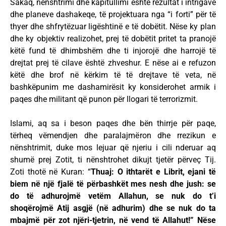
Sakaq, nënshtrimi dhe kapitullimi është rezultat i intrigave
dhe planeve dashakeqe, të projektuara nga “i forti” për të
thyer dhe shfrytëzuar ligështinë e të dobëtit. Nëse ky plan
dhe ky objektiv realizohet, prej të dobëtit pritet ta pranojë
këtë fund të dhimbshëm dhe ti injorojë dhe harrojë të
drejtat prej të cilave është zhveshur. E nëse ai e refuzon
këtë dhe brof në kërkim të të drejtave të veta, në
bashkëpunim me dashamirësit ky konsiderohet armik i
paqes dhe militant që punon për llogari të terrorizmit.
Islami, aq sa i beson paqes dhe bën thirrje për paqe,
tërheq vëmendjen dhe paralajmëron dhe rrezikun e
nënshtrimit, duke mos lejuar që njeriu i cili nderuar aq
shumë prej Zotit, ti nënshtrohet dikujt tjetër përveç Tij.
Zoti thotë në Kuran: “
Thuaj: O ithtarët e Librit, ejani të
biem në një fjalë të përbashkët mes nesh dhe jush: se
do të adhurojmë vetëm Allahun, se nuk do t’i
shoqërojmë Atij asgjë (në adhurim) dhe se nuk do ta
mbajmë për zot njëri-tjetrin, në vend të Allahut!” Nëse