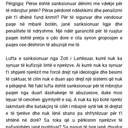
Përgjigja
: Përse është sanksionuar dënimi me vdekje për
të mbrojtur jetën? Përse përdoret ndëshkimi dhe penalizmi
për t’i dhënë fund krimit? Për të siguruar dhe vendosur
paqe në mbarë botën, janë sanksionuar ligje dhe
penalitete të ndryshme. Një ndër garancitë për të ruajtur
paqen është prerja e çdo dore e cila synon groposjen e
paqes ose dëshiron të abuzojë me të.
Lufta e sanksionuar nga Zoti i Lartësuar, kurrë nuk ka
synuar të kufizojë liritë e njerëzve. Ai kurrë nuk ka synuar
t’i shpjerë njerëzit me forcë drejt një ideologjie dhe besimi
të caktuar, të cilin nuk e duan apo drejt një sistemi që nuk
e pëlqejnë. Në fakt lufta është sanksionuar për të mbrojtur
paqen nga duart dashakeqe të abuzuesve, duke mos
lejuar të cenohen gjymtyrët e saj. A nuk ka kjo botë njerëz
lakmitarë dhe batakçinj të cilët i mbajnë sytë tek të drejtat
e të tjerëve dhe nuk lënë shans pa shfrytëzuar për t’i
shtënë në dorë? Sa toka që u përkisnin njerëzve të
pafuqishëm janë pushtuar? Sa pasuri të tyre janë zhvatur