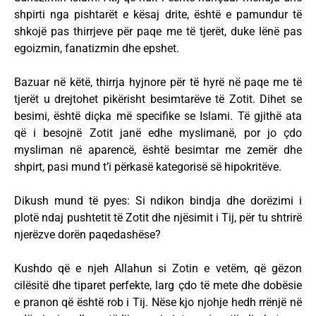
shpirti nga pishtarët e kësaj drite, është e pamundur të
shkojë pas thirrjeve për paqe me të tjerët, duke lënë pas
egoizmin, fanatizmin dhe epshet.
Bazuar në këtë, thirrja hyjnore për të hyrë në paqe me të
tjerët u drejtohet pikërisht besimtarëve të Zotit. Dihet se
besimi, është diçka më specifike se Islami. Të gjithë ata
që i besojnë Zotit janë edhe myslimanë, por jo çdo
mysliman në aparencë, është besimtar me zemër dhe
shpirt, pasi mund t’i përkasë kategorisë së hipokritëve.
Dikush mund të pyes: Si ndikon bindja dhe dorëzimi i
plotë ndaj pushtetit të Zotit dhe njësimit i Tij, për tu shtrirë
njerëzve dorën paqedashëse?
Kushdo që e njeh Allahun si Zotin e vetëm, që gëzon
cilësitë dhe tiparet perfekte, larg çdo të mete dhe dobësie
e pranon që është rob i Tij. Nëse kjo njohje hedh rrënjë në