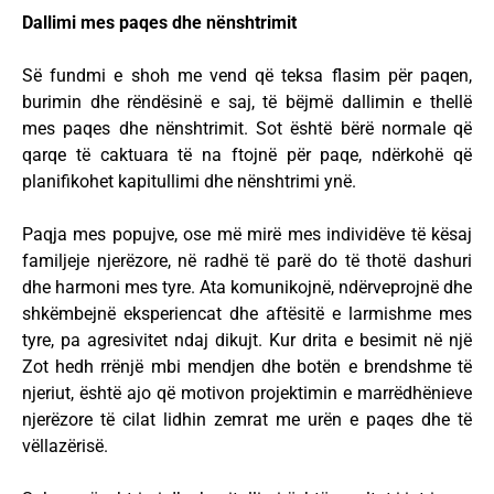
Dallimi mes paqes dhe nënshtrimit
Së fundmi e shoh me vend që teksa flasim për paqen,
burimin dhe rëndësinë e saj, të bëjmë dallimin e thellë
mes paqes dhe nënshtrimit. Sot është bërë normale që
qarqe të caktuara të na ftojnë për paqe, ndërkohë që
planifikohet kapitullimi dhe nënshtrimi ynë.
Paqja mes popujve, ose më mirë mes individëve të kësaj
familjeje njerëzore, në radhë të parë do të thotë dashuri
dhe harmoni mes tyre. Ata komunikojnë, ndërveprojnë dhe
shkëmbejnë eksperiencat dhe aftësitë e larmishme mes
tyre, pa agresivitet ndaj dikujt. Kur drita e besimit në një
Zot hedh rrënjë mbi mendjen dhe botën e brendshme të
njeriut, është ajo që motivon projektimin e marrëdhënieve
njerëzore të cilat lidhin zemrat me urën e paqes dhe të
vëllazërisë.