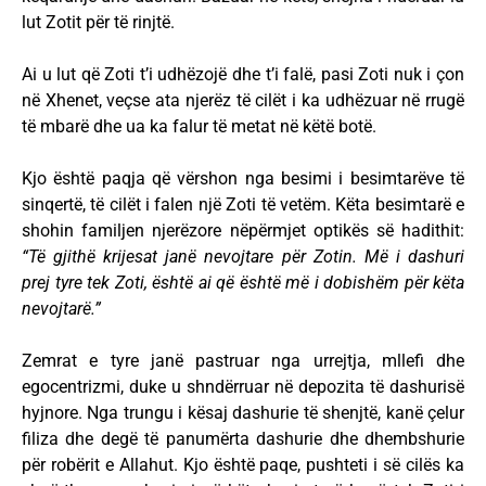
lut Zotit për të rinjtë.
Ai u lut që Zoti t’i udhëzojë dhe t’i falë, pasi Zoti nuk i çon
në Xhenet, veçse ata njerëz të cilët i ka udhëzuar në rrugë
të mbarë dhe ua ka falur të metat në këtë botë.
Kjo është paqja që vërshon nga besimi i besimtarëve të
sinqertë, të cilët i falen një Zoti të vetëm. Këta besimtarë e
shohin familjen njerëzore nëpërmjet optikës së hadithit:
“Të gjithë krijesat janë nevojtare për Zotin. Më i dashuri
prej tyre tek Zoti, është ai që është më i dobishëm për këta
nevojtarë.”
Zemrat e tyre janë pastruar nga urrejtja, mllefi dhe
egocentrizmi, duke u shndërruar në depozita të dashurisë
hyjnore. Nga trungu i kësaj dashurie të shenjtë, kanë çelur
filiza dhe degë të panumërta dashurie dhe dhembshurie
për robërit e Allahut. Kjo është paqe, pushteti i së cilës ka