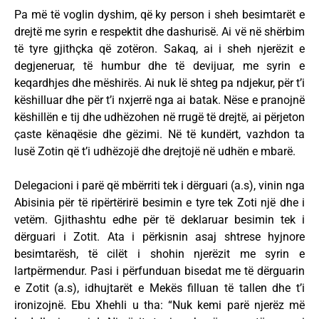
Pa më të voglin dyshim, që ky person i sheh besimtarët e
drejtë me syrin e respektit dhe dashurisë. Ai vë në shërbim
të tyre gjithçka që zotëron. Sakaq, ai i sheh njerëzit e
degjeneruar, të humbur dhe të devijuar, me syrin e
keqardhjes dhe mëshirës. Ai nuk lë shteg pa ndjekur, për t’i
këshilluar dhe për t’i nxjerrë nga ai batak. Nëse e pranojnë
këshillën e tij dhe udhëzohen në rrugë të drejtë, ai përjeton
çaste kënaqësie dhe gëzimi. Në të kundërt, vazhdon ta
lusë Zotin që t’i udhëzojë dhe drejtojë në udhën e mbarë.
Delegacioni i parë që mbërriti tek i dërguari (a.s), vinin nga
Abisinia për të ripërtërirë besimin e tyre tek Zoti një dhe i
vetëm. Gjithashtu edhe për të deklaruar besimin tek i
dërguari i Zotit. Ata i përkisnin asaj shtrese hyjnore
besimtarësh, të cilët i shohin njerëzit me syrin e
lartpërmendur. Pasi i përfunduan bisedat me të dërguarin
e Zotit (a.s), idhujtarët e Mekës filluan të tallen dhe t’i
ironizojnë. Ebu Xhehli u tha: “Nuk kemi parë njerëz më