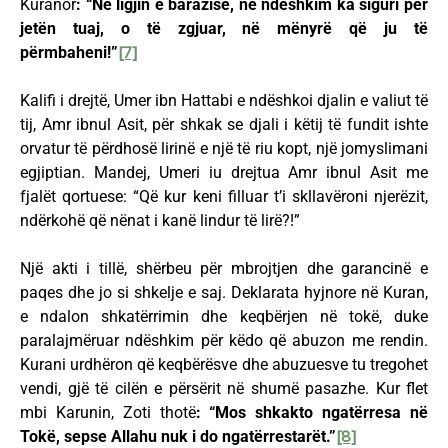
Kuranor
: “Në ligjin e barazisë, në ndëshkim ka siguri për
jetën tuaj, o të zgjuar, në mënyrë që ju të
përmbaheni!”
[7]
Kalifi i drejtë, Umer ibn Hattabi e ndëshkoi djalin e valiut të
tij, Amr ibnul Asit, për shkak se djali i këtij të fundit ishte
orvatur të përdhosë lirinë e një të riu kopt, një jomyslimani
egjiptian. Mandej, Umeri iu drejtua Amr ibnul Asit me
fjalët qortuese: “Që kur keni filluar t’i skllavëroni njerëzit,
ndërkohë që nënat i kanë lindur të lirë?!”
Një akti i tillë, shërbeu për mbrojtjen dhe garancinë e
paqes dhe jo si shkelje e saj. Deklarata hyjnore në Kuran,
e ndalon shkatërrimin dhe keqbërjen në tokë, duke
paralajmëruar ndëshkim për këdo që abuzon me rendin.
Kurani urdhëron që keqbërësve dhe abuzuesve tu tregohet
vendi, gjë të cilën e përsërit në shumë pasazhe. Kur flet
mbi Karunin, Zoti thotë
: “Mos shkakto ngatërresa në
Tokë, sepse Allahu nuk i do ngatërrestarët.”
[8]