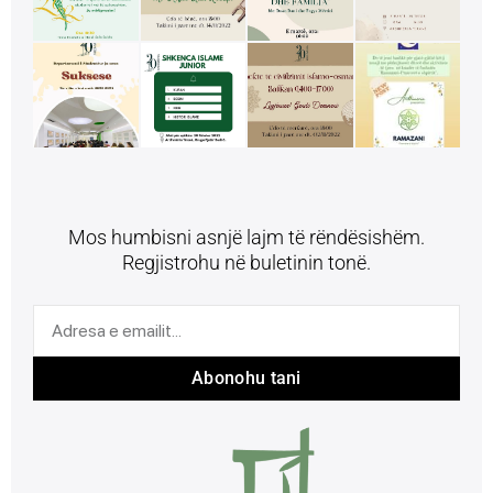
Mos humbisni asnjë lajm të rëndësishëm.
Regjistrohu në buletinin tonë.
Abonohu tani