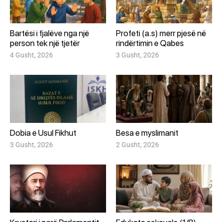
Bartësi i fjalëve nga një
Profeti (a.s) merr pjesë në
person tek një tjetër
rindërtimin e Qabes
4 Gusht, 2026
3 Gusht, 2026
Dobia e Usul Fikhut
Besa e myslimanit
3 Gusht, 2026
2 Gusht, 2026