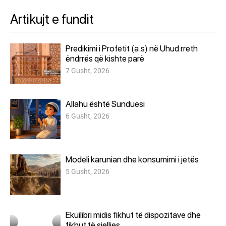
Artikujt e fundit
Predikimi i Profetit (a.s) në Uhud rreth
ëndrrës që kishte parë
7 Gusht, 2026
Allahu është Sunduesi
6 Gusht, 2026
Modeli karunian dhe konsumimi i jetës
5 Gusht, 2026
Ekuilibri midis fikhut të dispozitave dhe
fikhut të sjelljes