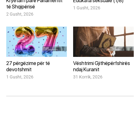
Kryetari i parë Parlamentit
Edukata seksuale (1/8)
të Shqipërisë
1 Gusht, 2026
2 Gusht, 2026
27 përgëzime për të
Vështrimi Gjithëpërfshirës
devotshmit
ndaj Kuranit
1 Gusht, 2026
31 Korrik, 2026