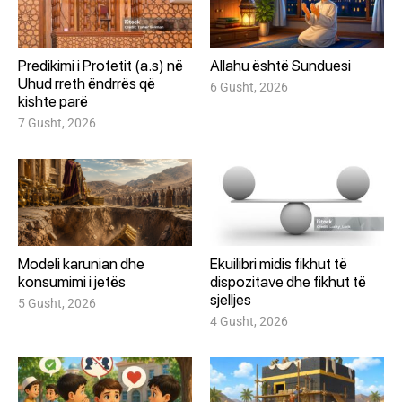
Predikimi i Profetit (a.s) në
Allahu është Sunduesi
Uhud rreth ëndrrës që
6 Gusht, 2026
kishte parë
7 Gusht, 2026
Modeli karunian dhe
Ekuilibri midis fikhut të
konsumimi i jetës
dispozitave dhe fikhut të
sjelljes
5 Gusht, 2026
4 Gusht, 2026