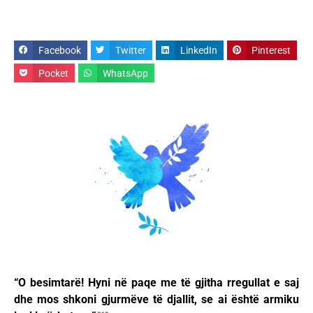
Facebook
Twitter
LinkedIn
Pinterest
Pocket
WhatsApp
“O besimtarë! Hyni në paqe me të gjitha rregullat e saj
dhe mos shkoni gjurmëve të djallit, se ai është armiku