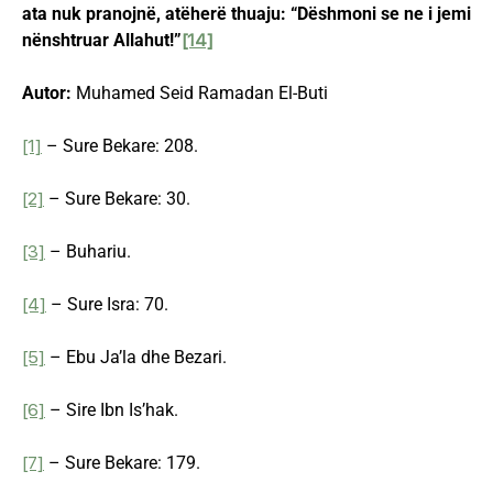
ata nuk pranojnë, atëherë thuaju: “Dëshmoni se ne i jemi
nënshtruar Allahut!”
[14]
Autor:
Muhamed Seid Ramadan El-Buti
[1]
– Sure Bekare: 208.
[2]
– Sure Bekare: 30.
[3]
– Buhariu.
[4]
– Sure Isra: 70.
[5]
– Ebu Ja’la dhe Bezari.
[6]
– Sire Ibn Is’hak.
[7]
– Sure Bekare: 179.