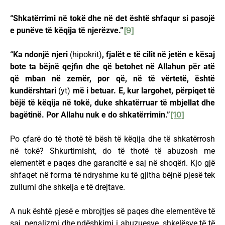
“Shkatërrimi në tokë dhe në det është shfaqur si pasojë
e punëve të këqija të njerëzve.”
[9]
“Ka ndonjë njeri
(hipokrit)
, fjalët e të cilit në jetën e kësaj
bote ta bëjnë qejfin dhe që betohet në Allahun për atë
që mban në zemër, por që, në të vërtetë, është
kundërshtari
(yt)
më i betuar. E, kur largohet, përpiqet të
bëjë të këqija në tokë, duke shkatërruar të mbjellat dhe
bagëtinë. Por Allahu nuk e do shkatërrimin.”
[10]
Po çfarë do të thotë të bësh të këqija dhe të shkatërrosh
në tokë? Shkurtimisht, do të thotë të abuzosh me
elementët e paqes dhe garancitë e saj në shoqëri. Kjo gjë
shfaqet në forma të ndryshme ku të gjitha bëjnë pjesë tek
zullumi dhe shkelja e të drejtave.
A nuk është pjesë e mbrojtjes së paqes dhe elementëve të
saj, penalizmi dhe ndëshkimi i abuzuesve, shkelësve të të