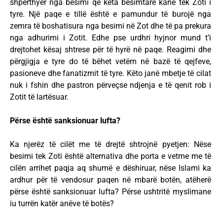
shpërthyer nga besimi që këta besimtarë kanë tek Zoti i
tyre. Një paqe e tillë është e pamundur të burojë nga
zemra të boshatisura nga besimi në Zot dhe të pa prekura
nga adhurimi i Zotit. Edhe pse urdhri hyjnor mund t’i
drejtohet kësaj shtrese për të hyrë në paqe. Reagimi dhe
përgjigja e tyre do të bëhet vetëm në bazë të qejfeve,
pasioneve dhe fanatizmit të tyre. Këto janë mbetje të cilat
nuk i fshin dhe pastron përveçse ndjenja e të qenit rob i
Zotit të lartësuar.
Përse është sanksionuar lufta?
Ka njerëz të cilët me të drejtë shtrojnë pyetjen: Nëse
besimi tek Zoti është alternativa dhe porta e vetme me të
cilën arrihet paqja aq shumë e dëshiruar, nëse Islami ka
ardhur për të vendosur paqen në mbarë botën, atëherë
përse është sanksionuar lufta? Përse ushtritë myslimane
iu turrën katër anëve të botës?