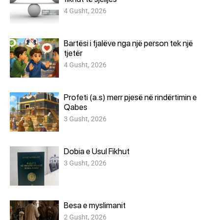
4 Gusht, 2026
Bartësi i fjalëve nga një person tek një
tjetër
4 Gusht, 2026
Profeti (a.s) merr pjesë në rindërtimin e
Qabes
3 Gusht, 2026
Dobia e Usul Fikhut
3 Gusht, 2026
Besa e myslimanit
2 Gusht, 2026