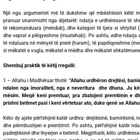
Një nga argumentet më të dukshme që mbështesin këtë rre
pranuar unanimisht nga dijetarët: ndarja e urdhëresave të sher
të rekomanduara (mendub), dhe kategori të tjera si shtyllat (a
dhe veprat e pëlqyeshme (mustehab). Po ashtu, edhe ndarja q
të ndaluara në mënyrë të prerë (haram), të papëlqyeshme (mekr
si mëkatet e vogla, mëkatet e mëdha dhe mëkatet shkatërrues
Shembuj praktik të këtij rregulli:
1 – Allahu i Madhëruar thotë:
“Allahu urdhëron drejtësi, bami
ndalon nga imoraliteti, nga e neveritura dhe dhuna. Ju kë
mësim. Meqë keni premtuar, pra zbatojeni premtimin e dh
prishni betimet pasi i keni vërtetuar ato, duke qenë se Allahu
Këto dy ajete përfshijnë katër urdhra: drejtësinë, bamirësinë,
dhe përmbushjen e premtimit. Po ashtu, përfshijnë katër ndale
padrejtësinë dhe thyerjen e betimit. Megjithatë, këto urdhëres