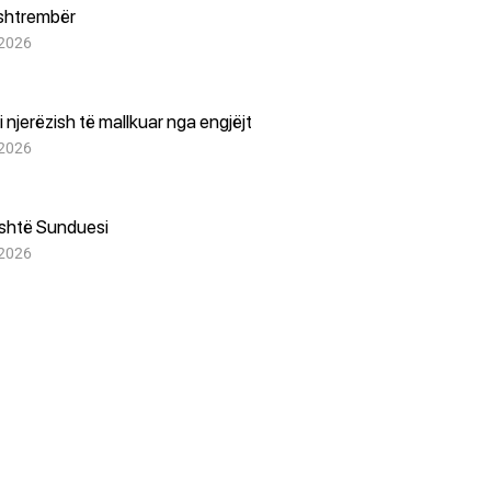
 shtrembër
 2026
 njerëzish të mallkuar nga engjëjt
 2026
është Sunduesi
 2026