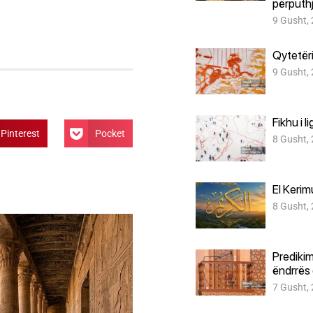
përputh
9 Gusht,
Qytetër
9 Gusht,
Fikhu i l
Pinterest
Pocket
8 Gusht,
El Kerim
8 Gusht,
Predikim
ëndrrës 
7 Gusht,