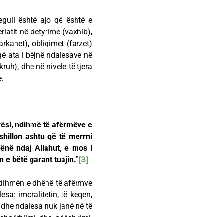
gull është ajo që është e
iatit në detyrime (vaxhib),
rkanet), obligimet (farzet)
ë ata i bëjnë ndalesave në
uh), dhe në nivele të tjera
e.
rësi, ndihmë të afërmëve e
shillon ashtu që të merrni
ënë ndaj Allahut, e mos i
n e bëtë garant tuajin.”
[3]
 ndihmën e dhënë të afërmve
sa: imoralitetin, të keqen,
a dhe ndalesa nuk janë në të