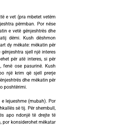
jtë e vet (pra mbetet vetëm
njeshtra përmban. Por nëse
tin e vetë gënjeshtrës dhe
 atij dëmi. Kush dëshmon
 bart dy mëkate: mëkatin për
ënjeshtra sjell një interes
het për atë interes, si për
n, fenë ose pasurinë. Kush
o një krim që sjell prerje
 gënjeshtrës dhe mëkatin për
po poshtërimi.
të e lejueshme (mubah). Por
allës së tij. Për shembull,
ës apo ndonjë të drejte të
n, por konsiderohet mëkatar