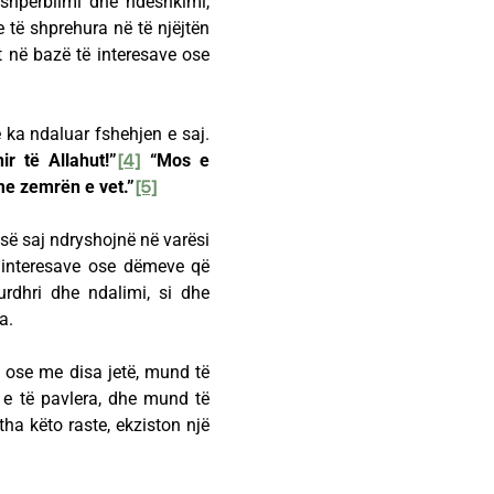
l shpërblimi dhe ndëshkimi,
 të shprehura në të njëjtën
 në bazë të interesave ose
 ka ndaluar fshehjen e saj.
ir të Allahut!”
[4]
“Mos e
me zemrën e vet.”
[5]
së saj ndryshojnë në varësi
e interesave ose dëmeve që
rdhri dhe ndalimi, si dhe
a.
i ose me disa jetë, mund të
 e të pavlera, dhe mund të
itha këto raste, ekziston një