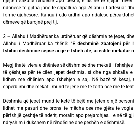
njëjtën shkallë rëndësie apo peshe, e as në të njëjtin nive
ndonëse të gjitha janë të shpallura nga Allahu i Lartësuar dhe
formë gjuhësore. Rangu i çdo urdhri apo ndalese përcaktohet
dëmeve që burojnë prej tij.
2 – Allahu i Madhëruar ka urdhëruar që dëshmia të jepet, dhe
Allahu i Madhëruar ka thënë:
“E dëshminë zbatojeni për h
fshihni dëshminë sepse ai që e fsheh atë, ai është mëkatar 
Megjithatë, vlera e dhënies së dëshmisë dhe mëkati i fshehjes 
të çështjes për të cilën jepet dëshmia, si dhe nga shkalla 
lidhen me dhënien apo fshehjen e saj. Në bazë të kësaj, u
shpërblimi dhe mëkati, mund të jenë më të forta ose më të leht
Dëshmia që jepet mund të ketë të bëjë me jetën e një person
lidhet me pasuri dhe prona të mëdha ose me gjëra të vogla
përfshijë çështje të nderit, moralit apo prejardhjes… e në të gj
ndryshim i dukshëm në rëndësinë dhe peshën e dëshmisë.