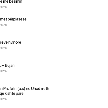
je me besimin
 2026
imet përplasëse
 2026
igjeve hyjnore
 2026
u – Bujari
 2026
i i Profetit (a.s) në Uhud rreth
që kishte parë
 2026