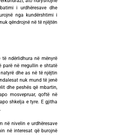
 Përkundrazi, ato ndryshojnë
batimi i urdhëresave dhe
rojnë nga kundërshtimi i
 nuk qëndrojnë në të njëjtën
ë të ndërlidhura në mënyrë
 parë në rregullin e shtatë
natyrë dhe as në të njëjtin
e ndalesat nuk mund të jenë
velit dhe peshës që mbartin,
 apo mosvepruar, qoftë në
po shkelja e tyre. E gjitha
.
m në nivelin e urdhëresave
min në interesat që burojnë