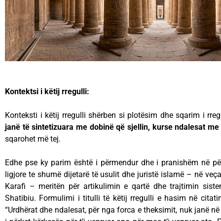
Kontektsi i këtij rregulli:
Konteksti i këtij rregulli shërben si plotësim dhe sqarim i rreg
janë të sintetizuara me dobinë që sjellin, kurse ndalesat me 
sqarohet më tej.
Edhe pse ky parim është i përmendur dhe i pranishëm në për
ligjore te shumë dijetarë të usulit dhe juristë islamë – në ve
Karafi – meritën për artikulimin e qartë dhe trajtimin sis
Shatibiu. Formulimi i titulli të këtij rregulli e hasim në citatin
“Urdhërat dhe ndalesat, për nga forca e theksimit, nuk janë në