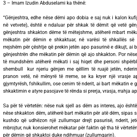
3 – Imam Izudin Abduselami ka thënë:
“Gënjeshtra, edhe nëse dëmi apo dobia e saj nuk i kalon kufi
në vetvete), është e ndaluar për shkak të dëmit që vetë gë
gënjeshtra shkakton dëme të mëtejshme, atëherë mbart mëka
mëkatin për dëmin e shkaktuar, në varësi të shkallës së
rrejshëm për çështje që prekin jetën apo pasurinë e dikujt, ai
gënjeshtrën dhe mëkatin për dëmin që ajo shkakton. Por nëse g
të mundshëm atëherë mëkati i saj hiqet dhe personi shpërble
shembull kur njeriu gënjen me qëllim të ruajë jetën, nderi
pranon vetë, në mënyrë të rreme, se ka kryer një vrasje ap
gjymtyrësh, fshikullim, ose cenim të nderit, ai bart mëkatin e
shkaktimin e atyre pasojave të rënda si prerja, vrasja, rrahja a
Sa për të vërtetën: nëse nuk sjell as dëm as interes, ajo ësh
nëse shkakton dëm, atëherë bart mëkatin për atë dëm, sipas shk
kushdo që udhëzon një zullumqar drejt pasurisë, nderit, jet
mbrojtur, nuk konsierohet mëkatar për faktin që tha të vërtetë
për dëmin që shkaktoi duke ndihmuar (zullumqarin).