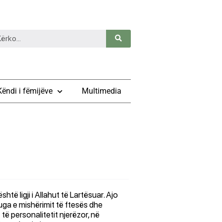
Këndi i fëmijëve
Multimedia
htë ligji i Allahut të Lartësuar. Ajo
uga e mishërimit të ftesës dhe
 të personalitetit njerëzor, në