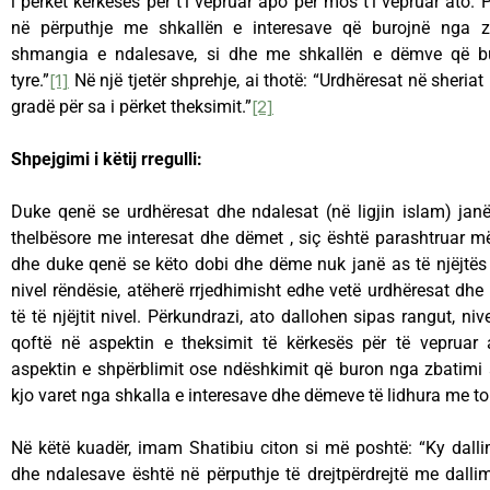
i përket kërkesës për t’i vepruar apo për mos t’i vepruar ato.
në përputhje me shkallën e interesave që burojnë nga z
shmangia e ndalesave, si dhe me shkallën e dëmve që bu
tyre.”
[1]
Në një tjetër shprehje, ai thotë: “Urdhëresat në sheriat
gradë për sa i përket theksimit.”
[2]
Shpejgimi i këtij rregulli:
Duke qenë se urdhëresat dhe ndalesat (në ligjin islam) jan
thelbësore me interesat dhe dëmet , siç është parashtruar më
dhe duke qenë se këto dobi dhe dëme nuk janë as të njëjtës 
nivel rëndësie, atëherë rrjedhimisht edhe vetë urdhëresat dh
të të njëjtit nivel. Përkundrazi, ato dallohen sipas rangut, ni
qoftë në aspektin e theksimit të kërkesës për të vepruar
aspektin e shpërblimit ose ndëshkimit që buron nga zbatimi a
kjo varet nga shkalla e interesave dhe dëmeve të lidhura me to
Në këtë kuadër, imam Shatibiu citon si më poshtë: “Ky dalli
dhe ndalesave është në përputhje të drejtpërdrejtë me dalli