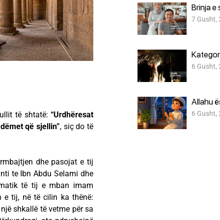
Brinja e
7 Gusht,
Kategori
6 Gusht,
Allahu 
6 Gusht,
ullit të shtatë:
“Urdhëresat
dëmet që sjellin”
, siç do të
mbajtjen dhe pasojat e tij
çanti te Ibn Abdu Selami dhe
tematik të tij e mban imam
 e tij, në të cilin ka thënë:
 një shkallë të vetme për sa