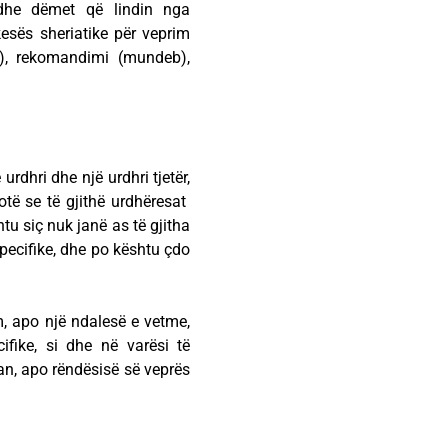
dhe dëmet që lindin nga
kesës sheriatike për veprim
b), rekomandimi (mundeb),
rdhri dhe një urdhri tjetër,
otë se të gjithë urdhëresat
u siç nuk janë as të gjitha
pecifike, dhe po kështu çdo
m, apo një ndalesë e vetme,
ifike, si dhe në varësi të
an, apo rëndësisë së veprës