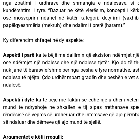
nga zbatimi i urdhrave dhe shmangia e ndalesave, si 
kundërshtimi i tyre. “Bazuar në këtë vlerësim, koncepti i kër
ose mosveprim ndahet në katër kategori: detyrimi (vaxhi
papëlqyeshmëria (mekruh) dhe ndalimi i prerë (haram).”
Ky diferencim shfaqet në dy aspekte:
Aspekti i parë
ka të bëjë me dallimin që ekziston ndërmjet një u
ose ndërmjet një ndalese dhe një ndalese tjetër. Kjo do të th
nuk janë të barasvlefshme për nga pesha e tyre normative, asht
ndalesa të njëjta. Çdo urdhër mbart gradën dhe peshën e vet s
ndalesë.
Aspekti i dytë
ka të bëjë me faktin se edhe një urdhër i vetë
mund të ndryshojë në shkallën e tij sipas rrethanave spec
rëndësisë së veprës së urdhëruar dhe interesave që ajo përmb
së ndaluar dhe dëmeve që ajo mund të sjellë.
Argumentet e këtij rregulli: