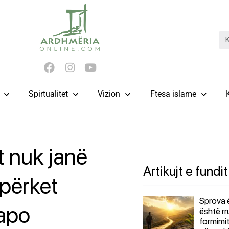
Spirtualitet
Vizion
Ftesa islame
 nuk janë
Artikujt e fundit
i përket
Sprova ës
 apo
është rr
formimit